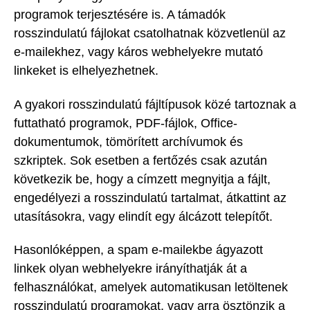
programok terjesztésére is. A támadók
rosszindulatú fájlokat csatolhatnak közvetlenül az
e-mailekhez, vagy káros webhelyekre mutató
linkeket is elhelyezhetnek.
A gyakori rosszindulatú fájltípusok közé tartoznak a
futtatható programok, PDF-fájlok, Office-
dokumentumok, tömörített archívumok és
szkriptek. Sok esetben a fertőzés csak azután
következik be, hogy a címzett megnyitja a fájlt,
engedélyezi a rosszindulatú tartalmat, átkattint az
utasításokra, vagy elindít egy álcázott telepítőt.
Hasonlóképpen, a spam e-mailekbe ágyazott
linkek olyan webhelyekre irányíthatják át a
felhasználókat, amelyek automatikusan letöltenek
rosszindulatú programokat, vagy arra ösztönzik a