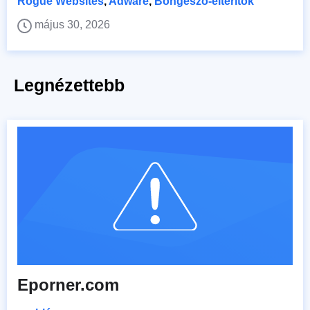
Rogue Websites
,
Adware
,
Böngésző-eltérítők
május 30, 2026
Legnézettebb
Eporner.com