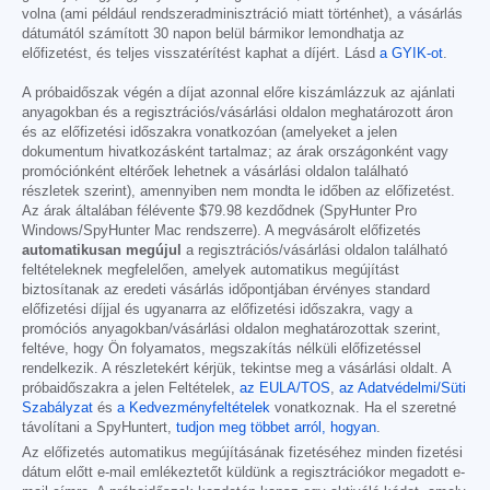
volna (ami például rendszeradminisztráció miatt történhet), a vásárlás
dátumától számított 30 napon belül bármikor lemondhatja az
előfizetést, és teljes visszatérítést kaphat a díjért. Lásd
a GYIK-ot
.
A próbaidőszak végén a díjat azonnal előre kiszámlázzuk az ajánlati
anyagokban és a regisztrációs/vásárlási oldalon meghatározott áron
és az előfizetési időszakra vonatkozóan (amelyeket a jelen
dokumentum hivatkozásként tartalmaz; az árak országonként vagy
promóciónként eltérőek lehetnek a vásárlási oldalon található
részletek szerint), amennyiben nem mondta le időben az előfizetést.
Az árak általában félévente
$79.98
kezdődnek (SpyHunter Pro
Windows/SpyHunter Mac rendszerre). A megvásárolt előfizetés
automatikusan megújul
a regisztrációs/vásárlási oldalon található
feltételeknek megfelelően, amelyek automatikus megújítást
biztosítanak az eredeti vásárlás időpontjában érvényes standard
előfizetési díjjal és ugyanarra az előfizetési időszakra, vagy a
promóciós anyagokban/vásárlási oldalon meghatározottak szerint,
feltéve, hogy Ön folyamatos, megszakítás nélküli előfizetéssel
rendelkezik. A részletekért kérjük, tekintse meg a vásárlási oldalt. A
próbaidőszakra a jelen Feltételek,
az EULA/TOS
,
az Adatvédelmi/Süti
Szabályzat
és
a Kedvezményfeltételek
vonatkoznak. Ha el szeretné
távolítani a SpyHuntert,
tudjon meg többet arról, hogyan
.
Az előfizetés automatikus megújításának fizetéséhez minden fizetési
dátum előtt e-mail emlékeztetőt küldünk a regisztrációkor megadott e-