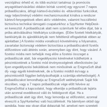
verziójához érhető el, és több eszközt tartalmaz (a promóciós
anyagokban/vásárlási oldalon leírtak szerint) egy egyszeri 7 napos
próbaidőszakra, átfogó kártevő-észlelési és -eltávolítási funkciókat,
nagy teljesítményű védelmi mechanizmusokat kínálva a rendszer
kártevő-fenyegetések elleni aktív védelmére, valamint hozzáférést
biztosítva technikai támogató csapatunkhoz a SpyHunter HelpDesk-
en keresztül. A próbaidőszak alatt nem számítunk fel előre díjat, bár a
próba aktiválásához hitelkártya szükséges. (Előre fizetett hitelkártyák,
bankkártyák és ajándékkártyák nem feltétlenül elfogadottak ebben az
ajánlatban.) A fizetési módra vonatkozó követelmény a folyamatos,
zavartalan biztonsági védelem biztosítása a próbaidőszakról fizetős
előfizetésre való áttérés során, amennyiben úgy dönt, hogy vásárol. A
fizetési módra nem terheljük meg előre a fizetési összeget a
próbaidőszak alatt, bár engedélyezési kérelmeket küldhetünk a
pénzintézetének a fizetési mód érvényességének ellenőrzésére (az
ilyen engedélyezési beküldések nem minősülnek az EnigmaSoft általi
díj- vagy egyéb kérelmeknek, de a fizetési módtól és/vagy a
pénzintézettől függően befolyásolhatják a számlája elérhetőségét). A
próbaidőszakot lemondhatja az EnigmaSoft webhelyének Saját fiók
részében, vagy a 7 napos próbaidőszak vége előtt felvéve az
EnigmaSofttal a kapcsolatot, hogy elkerülje a próbaidőszak lejárta
után azonnal esedékessé váló és feldolgozott díjat. Ha a
próbaidőszak alatt úgy dönt, hogy lemondja az előfizetést, azonnal
elveszíti a SpyHunterhez való hozzáférését. Ha bármilyen okból úgy
gondolja, hogy egy olyan díjat dolgoztak fel, amelyet nem szeretett