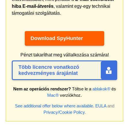
hiba E-mail-átverés
, valamint egy-egy technikai
támogatási szolgáltatás.
Download SpyHunter
Pénzt takaríthat meg vállalkozása számára!
Több licencre vonatkozó
kedvezményes árajánlat
Nem az operációs rendszer?
Töltse le a
ablakok®
és
Mac®
verziókhoz.
See additional offer below where available.
EULA
and
Privacy/Cookie Policy
.