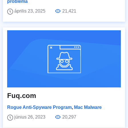
probléma
április 23, 2025
21,421
Fuq.com
Rogue Anti-Spyware Program
,
Mac Malware
június 26, 2023
20,297