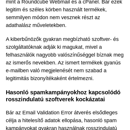
mint a Roundcube Webmail és a cPanel. Bár ezek
legitim és széles körben használt termékek,
semmilyen módon nem vesznek részt az
adathalász műveletekben.
A kiberbűnözők gyakran megbízható szoftver- és
szolgáltatóknak adják ki magukat, mivel a
felhasználók nagyobb valószínűséggel bíznak meg
az ismerős nevekben. Az ismert termékek gyanús
e-mailben való megjelenését nem szabad a
legitimitás bizonyítékaként értelmezni.
Hasonló spamkampányokhoz kapcsolódó
rosszindulatú szoftverek kockázatai
Bár az Email Validation Error átverés elsődleges
célja a hitelesítő adatok ellopása, hasonló spam
kampányokat gyakran használnak rosszindulatú