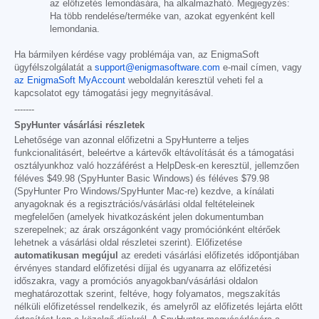
az előfizetés lemondására, ha alkalmazható. Megjegyzés:
Ha több rendelése/terméke van, azokat egyenként kell
lemondania.
Ha bármilyen kérdése vagy problémája van, az EnigmaSoft
ügyfélszolgálatát a
support@enigmasoftware.com
e-mail címen, vagy
az EnigmaSoft MyAccount
weboldalán keresztül veheti fel a
kapcsolatot egy támogatási jegy megnyitásával.
-------
SpyHunter vásárlási részletek
Lehetősége van azonnal előfizetni a SpyHunterre a teljes
funkcionalitásért, beleértve a kártevők eltávolítását és a támogatási
osztályunkhoz való hozzáférést a HelpDesk-en keresztül, jellemzően
féléves
$49.98
(SpyHunter Basic Windows) és féléves
$79.98
(SpyHunter Pro Windows/SpyHunter Mac-re) kezdve, a kínálati
anyagoknak és a regisztrációs/vásárlási oldal feltételeinek
megfelelően (amelyek hivatkozásként jelen dokumentumban
szerepelnek; az árak országonként vagy promóciónként eltérőek
lehetnek a vásárlási oldal részletei szerint). Előfizetése
automatikusan megújul
az eredeti vásárlási előfizetés időpontjában
érvényes standard előfizetési díjjal és ugyanarra az előfizetési
időszakra, vagy a promóciós anyagokban/vásárlási oldalon
meghatározottak szerint, feltéve, hogy folyamatos, megszakítás
nélküli előfizetéssel rendelkezik, és amelyről az előfizetés lejárta előtt