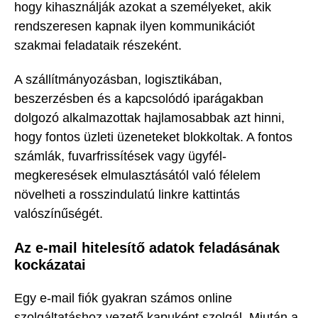
hogy kihasználják azokat a személyeket, akik
rendszeresen kapnak ilyen kommunikációt
szakmai feladataik részeként.
A szállítmányozásban, logisztikában,
beszerzésben és a kapcsolódó iparágakban
dolgozó alkalmazottak hajlamosabbak azt hinni,
hogy fontos üzleti üzeneteket blokkoltak. A fontos
számlák, fuvarfrissítések vagy ügyfél-
megkeresések elmulasztásától való félelem
növelheti a rosszindulatú linkre kattintás
valószínűségét.
Az e-mail hitelesítő adatok feladásának
kockázatai
Egy e-mail fiók gyakran számos online
szolgáltatáshoz vezető kapuként szolgál. Miután a