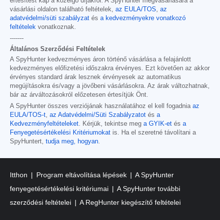
értesítést kap a közelgő díjakról. A SpyHunter megvásárlására a
vásárlási oldalon található feltételek,
az EULA/TOS
,
az
adatvédelmi/süti szabályzat
és
a kedvezményekre vonatkozó
feltételek
vonatkoznak.
-------
Általános Szerződési Feltételek
A SpyHunter kedvezményes áron történő vásárlása a felajánlott
kedvezményes előfizetési időszakra érvényes. Ezt követően az akkor
érvényes standard árak lesznek érvényesek az automatikus
megújításokra és/vagy a jövőbeni vásárlásokra. Az árak változhatnak,
bár az árváltozásokról előzetesen értesítjük Önt.
A SpyHunter összes verziójának használatához el kell fogadnia
az
EULA/TOS-t
,
az Adatvédelmi/Süti Szabályzatot
és
a
Kedvezményfeltételeket
. Kérjük, tekintse meg
a GYIK-et
és
a
Fenyegetésértékelési Kritériumokat
is. Ha el szeretné távolítani a
SpyHuntert,
tudja meg, hogyan
.
Itthon
Program eltávolítása lépések
A SpyHunter
fenyegetésértékelési kritériumai
A SpyHunter további
szerződési feltételei
A RegHunter kiegészítő feltételei