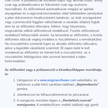
mail címre. A próbaidőszak kezdetén kapsz egy aktiváló kódot, amely
csak egy próbaidőszakra és fiókonként csak egy eszközre
használható. Az előfizetésed automatikusan megújul az ajánlati
anyagokban és a regisztrációs/vásárlási oldal feltételeiben (amelyeket
a jelen dokumentum hivatkozásként tartalmaz; az árak országonként
vagy a promóciótól függően változhatnak a vásárlási oldalon) foglalt
áron és az előfizetési időszakra, feltéve, hogy folyamatos,
megszakítás nélküli előfizetéssel rendelkezel. Fizetős előfizetéssel
rendelkező felhasználók esetén, ha lemondod az előfizetést, a fizetős
előfizetési időszak végéig továbbra is hozzáférhetsz a termék(ek)hez.
Ha visszatérítést szeretnél kapni az aktuális előfizetési időszakra,
akkor a legutóbbi vásárlástól számított 30 napon belül le kell
mondanod az előfizetést és kérned kell a visszatérítést, és a
visszatérítés feldolgozása után azonnal lemondod a teljes
funkcionalitást.
Az előfizetést vagy a próbaverziót a következőképpen mondhatja
le:
Látogasson el a
www.enigmasoftware.com
weboldalra, és
kattintson a jobb felső sarokban található
„Bejelentkezés”
gombra.
Jelentkezzen be felhasználónevével és jelszavával.
A navigációs menüben lépjen a
„Rendelés/Licencek”
menüpontra.
A rendelés/licenc mellett található egy gomb