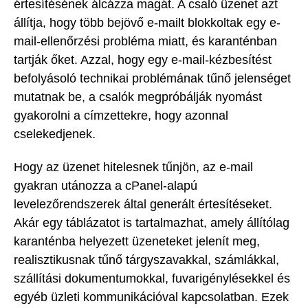
értesítésének álcázza magát. A csaló üzenet azt
állítja, hogy több bejövő e-mailt blokkoltak egy e-
mail-ellenőrzési probléma miatt, és karanténban
tartják őket. Azzal, hogy egy e-mail-kézbesítést
befolyásoló technikai problémának tűnő jelenséget
mutatnak be, a csalók megpróbálják nyomást
gyakorolni a címzettekre, hogy azonnal
cselekedjenek.
Hogy az üzenet hitelesnek tűnjön, az e-mail
gyakran utánozza a cPanel-alapú
levelezőrendszerek által generált értesítéseket.
Akár egy táblázatot is tartalmazhat, amely állítólag
karanténba helyezett üzeneteket jelenít meg,
realisztikusnak tűnő tárgyszavakkal, számlákkal,
szállítási dokumentumokkal, fuvarigénylésekkel és
egyéb üzleti kommunikációval kapcsolatban. Ezek