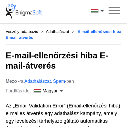
Skip
to
Magyar
content
Veszély-adatbázis
Adathalászat
E-mail-ellenőrzési hiba
E-mail-átverés
E-mail-ellenőrzési hiba E-
mail-átverés
Mezo
-ra
Adathalászat
,
Spam
-ben
Fordítás ide:
Magyar
Az „Email Validation Error” (Email-ellenőrzési hiba)
e-mailes átverés egy adathalász kampány, amely
egy levelezési tárhelyszolgáltató automatikus