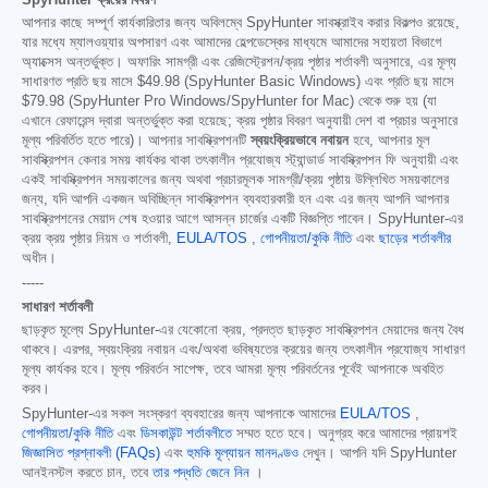
আপনার কাছে সম্পূর্ণ কার্যকারিতার জন্য অবিলম্বে SpyHunter সাবস্ক্রাইব করার বিকল্পও রয়েছে,
যার মধ্যে ম্যালওয়্যার অপসারণ এবং আমাদের হেল্পডেস্কের মাধ্যমে আমাদের সহায়তা বিভাগে
অ্যাক্সেস অন্তর্ভুক্ত। অফারিং সামগ্রী এবং রেজিস্ট্রেশন/ক্রয় পৃষ্ঠার শর্তাবলী অনুসারে, এর মূল্য
সাধারণত প্রতি ছয় মাসে
$49.98
(SpyHunter Basic Windows) এবং প্রতি ছয় মাসে
$79.98
(SpyHunter Pro Windows/SpyHunter for Mac) থেকে শুরু হয় (যা
এখানে রেফারেন্স দ্বারা অন্তর্ভুক্ত করা হয়েছে; ক্রয় পৃষ্ঠার বিবরণ অনুযায়ী দেশ বা প্রচার অনুসারে
মূল্য পরিবর্তিত হতে পারে)। আপনার সাবস্ক্রিপশনটি
স্বয়ংক্রিয়ভাবে নবায়ন
হবে, আপনার মূল
সাবস্ক্রিপশন কেনার সময় কার্যকর থাকা তৎকালীন প্রযোজ্য স্ট্যান্ডার্ড সাবস্ক্রিপশন ফি অনুযায়ী এবং
একই সাবস্ক্রিপশন সময়কালের জন্য অথবা প্রচারমূলক সামগ্রী/ক্রয় পৃষ্ঠায় উল্লিখিত সময়কালের
জন্য, যদি আপনি একজন অবিচ্ছিন্ন সাবস্ক্রিপশন ব্যবহারকারী হন এবং এর জন্য আপনি আপনার
সাবস্ক্রিপশনের মেয়াদ শেষ হওয়ার আগে আসন্ন চার্জের একটি বিজ্ঞপ্তি পাবেন। SpyHunter-এর
ক্রয় ক্রয় পৃষ্ঠার নিয়ম ও শর্তাবলী,
EULA/TOS
,
গোপনীয়তা/কুকি নীতি
এবং
ছাড়ের শর্তাবলীর
অধীন।
-----
সাধারণ শর্তাবলী
ছাড়কৃত মূল্যে SpyHunter-এর যেকোনো ক্রয়, প্রদত্ত ছাড়কৃত সাবস্ক্রিপশন মেয়াদের জন্য বৈধ
থাকবে। এরপর, স্বয়ংক্রিয় নবায়ন এবং/অথবা ভবিষ্যতের ক্রয়ের জন্য তৎকালীন প্রযোজ্য সাধারণ
মূল্য কার্যকর হবে। মূল্য পরিবর্তন সাপেক্ষ, তবে আমরা মূল্য পরিবর্তনের পূর্বেই আপনাকে অবহিত
করব।
SpyHunter-এর সকল সংস্করণ ব্যবহারের জন্য আপনাকে আমাদের
EULA/TOS
,
গোপনীয়তা/কুকি নীতি
এবং
ডিসকাউন্ট শর্তাবলীতে
সম্মত হতে হবে। অনুগ্রহ করে আমাদের প্রায়শই
জিজ্ঞাসিত প্রশ্নাবলী (FAQs)
এবং
হুমকি মূল্যায়ন মানদণ্ডও
দেখুন। আপনি যদি SpyHunter
আনইনস্টল করতে চান, তবে
তার পদ্ধতি জেনে নিন
।