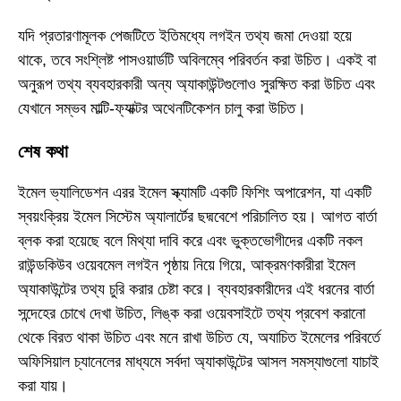
যদি প্রতারণামূলক পেজটিতে ইতিমধ্যে লগইন তথ্য জমা দেওয়া হয়ে
থাকে, তবে সংশ্লিষ্ট পাসওয়ার্ডটি অবিলম্বে পরিবর্তন করা উচিত। একই বা
অনুরূপ তথ্য ব্যবহারকারী অন্য অ্যাকাউন্টগুলোও সুরক্ষিত করা উচিত এবং
যেখানে সম্ভব মাল্টি-ফ্যাক্টর অথেনটিকেশন চালু করা উচিত।
শেষ কথা
ইমেল ভ্যালিডেশন এরর ইমেল স্ক্যামটি একটি ফিশিং অপারেশন, যা একটি
স্বয়ংক্রিয় ইমেল সিস্টেম অ্যালার্টের ছদ্মবেশে পরিচালিত হয়। আগত বার্তা
ব্লক করা হয়েছে বলে মিথ্যা দাবি করে এবং ভুক্তভোগীদের একটি নকল
রাউন্ডকিউব ওয়েবমেল লগইন পৃষ্ঠায় নিয়ে গিয়ে, আক্রমণকারীরা ইমেল
অ্যাকাউন্টের তথ্য চুরি করার চেষ্টা করে। ব্যবহারকারীদের এই ধরনের বার্তা
সন্দেহের চোখে দেখা উচিত, লিঙ্ক করা ওয়েবসাইটে তথ্য প্রবেশ করানো
থেকে বিরত থাকা উচিত এবং মনে রাখা উচিত যে, অযাচিত ইমেলের পরিবর্তে
অফিসিয়াল চ্যানেলের মাধ্যমে সর্বদা অ্যাকাউন্টের আসল সমস্যাগুলো যাচাই
করা যায়।