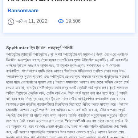
Ransomware
অক্টোবর 11, 2022
19,506
SpyHunter ফ্রি ট্রায়াল: গুরুত্বপূর্ণ শর্তাবলী
স্পাইহান্টার ট্রায়ালটি স্পাইহান্টার প্রো অথবা স্পাইহান্টার ফর ম্যাক-এর জন্য এবং এতে একাধিক
ডিভাইস অন্তর্ভুক্ত রয়েছে (প্রচারমূলক সামগ্রী/ক্রয় পৃষ্ঠায় উল্লিখিত অনুযায়ী)। এটি এককালীন
৭-দিনের ট্রায়াল সময়কাল প্রদান করে, যা ব্যাপক ম্যালওয়্যার সনাক্তকরণ ও অপসারণের
কার্যকারিতা, ম্যালওয়্যার হুমকি থেকে আপনার সিস্টেমকে সক্রিয়ভাবে সুরক্ষিত রাখার জন্য উচ্চ-
ক্ষমতাসম্পন্ন সুরক্ষা ব্যবস্থা এবং স্পাইহান্টার হেল্পডেস্কের মাধ্যমে আমাদের প্রযুক্তিগত সহায়তা
দলের সাথে যোগাযোগের সুযোগ দেয়। ট্রায়াল সময়কালে আপনার কাছ থেকে অগ্রিম কোনো চার্জ
নেওয়া হবে না, তবে ট্রায়ালটি সক্রিয় করার জন্য একটি ক্রেডিট কার্ড প্রয়োজন। (এই অফারের
অধীনে প্রিপেইড ক্রেডিট কার্ড, ডেবিট কার্ড এবং গিফট কার্ড গ্রহণ করা নাও হতে পারে।) আপনি
যদি ক্রয় করার সিদ্ধান্ত নেন, তবে ট্রায়াল থেকে পেইড সাবস্ক্রিপশনে রূপান্তরিত হওয়ার সময়
আপনার পেমেন্ট পদ্ধতির প্রয়োজনীয়তা নিরবচ্ছিন্ন নিরাপত্তা নিশ্চিত করতে সাহায্য করে। ট্রায়াল
চলাকালীন আপনার পেমেন্ট পদ্ধতি থেকে অগ্রিম কোনো অর্থ কাটা হবে না, যদিও আপনার পেমেন্ট
পদ্ধতিটি বৈধ কিনা তা যাচাই করার জন্য আপনার আর্থিক প্রতিষ্ঠানে অনুমোদনের অনুরোধ পাঠানো
হতে পারে (এই ধরনের অনুমোদন জমা দেওয়া EnigmaSoft-এর পক্ষ থেকে কোনো চার্জ বা ফি-
এর অনুরোধ নয়, তবে আপনার পেমেন্ট পদ্ধতি এবং/অথবা আপনার আর্থিক প্রতিষ্ঠানের উপর নির্ভর
করে, এটি আপনার অ্যাকাউন্টের প্রাপ্যতার উপর প্রভাব ফেলতে পারে)। আপনার ট্রায়াল শেষ
হওয়ার সাথে সাথে চার্জ প্রযোজ্য হওয়া এবং তা প্রসেস হওয়া এড়াতে, আপনি EnigmaSoft-