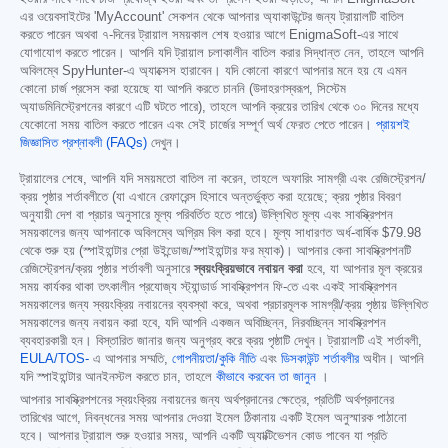
এর ওয়েবসাইটের 'MyAccount' সেকশন থেকে আপনার অ্যাকাউন্টের জন্য ট্রায়ালটি বাতিল
করতে পারেন অথবা ৭-দিনের ট্রায়াল সময়কাল শেষ হওয়ার আগে EnigmaSoft-এর সাথে
যোগাযোগ করতে পারেন। আপনি যদি ট্রায়াল চলাকালীন বাতিল করার সিদ্ধান্ত নেন, তাহলে আপনি
অবিলম্বে SpyHunter-এ অ্যাক্সেস হারাবেন। যদি কোনো কারণে আপনার মনে হয় যে এমন
কোনো চার্জ প্রসেস করা হয়েছে যা আপনি করতে চাননি (উদাহরণস্বরূপ, সিস্টেম
অ্যাডমিনিস্ট্রেশনের কারণে এটি ঘটতে পারে), তাহলে আপনি ক্রয়ের তারিখ থেকে ৩০ দিনের মধ্যে
যেকোনো সময় বাতিল করতে পারেন এবং সেই চার্জের সম্পূর্ণ অর্থ ফেরত পেতে পারেন।
প্রায়শই
জিজ্ঞাসিত প্রশ্নাবলী (FAQs)
দেখুন।
ট্রায়ালের শেষে, আপনি যদি সময়মতো বাতিল না করেন, তাহলে অফারিং সামগ্রী এবং রেজিস্ট্রেশন/
ক্রয় পৃষ্ঠার শর্তাবলীতে (যা এখানে রেফারেন্স হিসাবে অন্তর্ভুক্ত করা হয়েছে; ক্রয় পৃষ্ঠার বিবরণ
অনুযায়ী দেশ বা প্রচার অনুসারে মূল্য পরিবর্তিত হতে পারে) উল্লিখিত মূল্য এবং সাবস্ক্রিপশন
সময়কালের জন্য আপনাকে অবিলম্বে অগ্রিম বিল করা হবে। মূল্য সাধারণত অর্ধ-বার্ষিক
$79.98
থেকে শুরু হয় (স্পাইহান্টার প্রো উইন্ডোজ/স্পাইহান্টার ফর ম্যাক)। আপনার কেনা সাবস্ক্রিপশনটি
রেজিস্ট্রেশন/ক্রয় পৃষ্ঠার শর্তাবলী অনুসারে
স্বয়ংক্রিয়ভাবে নবায়ন করা
হবে, যা আপনার মূল ক্রয়ের
সময় কার্যকর থাকা তৎকালীন প্রযোজ্য স্ট্যান্ডার্ড সাবস্ক্রিপশন ফি-তে এবং একই সাবস্ক্রিপশন
সময়কালের জন্য স্বয়ংক্রিয় নবায়নের ব্যবস্থা করে, অথবা প্রচারমূলক সামগ্রী/ক্রয় পৃষ্ঠায় উল্লিখিত
সময়কালের জন্য নবায়ন করা হবে, যদি আপনি একজন অবিচ্ছিন্ন, নিরবচ্ছিন্ন সাবস্ক্রিপশন
ব্যবহারকারী হন। বিস্তারিত জানার জন্য অনুগ্রহ করে ক্রয় পৃষ্ঠাটি দেখুন। ট্রায়ালটি এই শর্তাবলী,
EULA/TOS-
এ আপনার সম্মতি,
গোপনীয়তা/কুকি নীতি
এবং
ডিসকাউন্ট শর্তাবলীর
অধীন। আপনি
যদি স্পাইহান্টার আনইনস্টল করতে চান, তাহলে
কীভাবে করবেন তা জানুন
।
আপনার সাবস্ক্রিপশনের স্বয়ংক্রিয় নবায়নের জন্য অর্থপ্রদানের ক্ষেত্রে, প্রতিটি অর্থপ্রদানের
তারিখের আগে, নিবন্ধনের সময় আপনার দেওয়া ইমেল ঠিকানায় একটি ইমেল অনুস্মারক পাঠানো
হবে। আপনার ট্রায়াল শুরু হওয়ার সময়, আপনি একটি অ্যাক্টিভেশন কোড পাবেন যা প্রতি