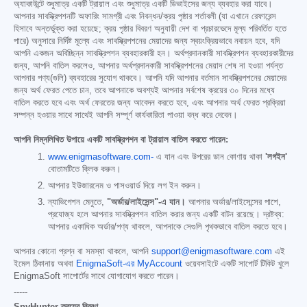
অ্যাকাউন্টে শুধুমাত্র একটি ট্রায়াল এবং শুধুমাত্র একটি ডিভাইসের জন্য ব্যবহার করা যাবে।
আপনার সাবস্ক্রিপশনটি অফারিং সামগ্রী এবং নিবন্ধন/ক্রয় পৃষ্ঠার শর্তাবলী (যা এখানে রেফারেন্স
হিসাবে অন্তর্ভুক্ত করা হয়েছে; ক্রয় পৃষ্ঠার বিবরণ অনুযায়ী দেশ বা প্রচারভেদে মূল্য পরিবর্তিত হতে
পারে) অনুসারে নির্দিষ্ট মূল্যে এবং সাবস্ক্রিপশনের মেয়াদের জন্য স্বয়ংক্রিয়ভাবে নবায়ন হবে, যদি
আপনি একজন অবিচ্ছিন্ন সাবস্ক্রিপশন ব্যবহারকারী হন। অর্থপ্রদানকারী সাবস্ক্রিপশন ব্যবহারকারীদের
জন্য, আপনি বাতিল করলেও, আপনার অর্থপ্রদানকারী সাবস্ক্রিপশনের মেয়াদ শেষ না হওয়া পর্যন্ত
আপনার পণ্য(গুলি) ব্যবহারের সুযোগ থাকবে। আপনি যদি আপনার বর্তমান সাবস্ক্রিপশনের মেয়াদের
জন্য অর্থ ফেরত পেতে চান, তবে আপনাকে অবশ্যই আপনার সর্বশেষ ক্রয়ের ৩০ দিনের মধ্যে
বাতিল করতে হবে এবং অর্থ ফেরতের জন্য আবেদন করতে হবে, এবং আপনার অর্থ ফেরত প্রক্রিয়া
সম্পন্ন হওয়ার সাথে সাথেই আপনি সম্পূর্ণ কার্যকারিতা পাওয়া বন্ধ করে দেবেন।
আপনি নিম্নলিখিত উপায়ে একটি সাবস্ক্রিপশন বা ট্রায়াল বাতিল করতে পারেন:
www.enigmasoftware.com-
এ যান এবং উপরের ডান কোণায় থাকা
'লগইন'
বোতামটিতে ক্লিক করুন।
আপনার ইউজারনেম ও পাসওয়ার্ড দিয়ে লগ ইন করুন।
ন্যাভিগেশন মেনুতে,
"অর্ডার/লাইসেন্স"-এ যান।
আপনার অর্ডার/লাইসেন্সের পাশে,
প্রযোজ্য হলে আপনার সাবস্ক্রিপশন বাতিল করার জন্য একটি বাটন রয়েছে। দ্রষ্টব্য:
আপনার একাধিক অর্ডার/পণ্য থাকলে, আপনাকে সেগুলি পৃথকভাবে বাতিল করতে হবে।
আপনার কোনো প্রশ্ন বা সমস্যা থাকলে, আপনি
support@enigmasoftware.com
এই
ইমেল ঠিকানায় অথবা
EnigmaSoft-এর MyAccount
ওয়েবসাইটে একটি সাপোর্ট টিকিট খুলে
EnigmaSoft সাপোর্টের সাথে যোগাযোগ করতে পারেন।
-----
SpyHunter ক্রয়ের বিবরণ