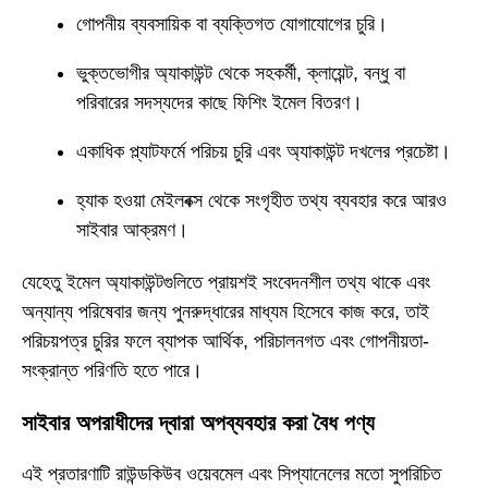
গোপনীয় ব্যবসায়িক বা ব্যক্তিগত যোগাযোগের চুরি।
ভুক্তভোগীর অ্যাকাউন্ট থেকে সহকর্মী, ক্লায়েন্ট, বন্ধু বা
পরিবারের সদস্যদের কাছে ফিশিং ইমেল বিতরণ।
একাধিক প্ল্যাটফর্মে পরিচয় চুরি এবং অ্যাকাউন্ট দখলের প্রচেষ্টা।
হ্যাক হওয়া মেইলবক্স থেকে সংগৃহীত তথ্য ব্যবহার করে আরও
সাইবার আক্রমণ।
যেহেতু ইমেল অ্যাকাউন্টগুলিতে প্রায়শই সংবেদনশীল তথ্য থাকে এবং
অন্যান্য পরিষেবার জন্য পুনরুদ্ধারের মাধ্যম হিসেবে কাজ করে, তাই
পরিচয়পত্র চুরির ফলে ব্যাপক আর্থিক, পরিচালনগত এবং গোপনীয়তা-
সংক্রান্ত পরিণতি হতে পারে।
সাইবার অপরাধীদের দ্বারা অপব্যবহার করা বৈধ পণ্য
এই প্রতারণাটি রাউন্ডকিউব ওয়েবমেল এবং সিপ্যানেলের মতো সুপরিচিত