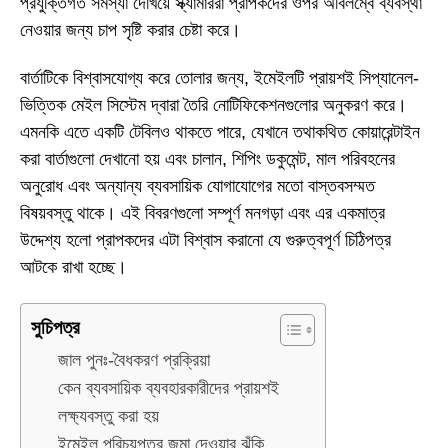
প্রযুক্তিগত সমস্যা দেখিয়ে স্ক্যামাররা প্রাপকদের ওপর অবিলম্বে ব্যবস্থা
নেওয়ার জন্য চাপ সৃষ্টি করার চেষ্টা করে।
বার্তাটিকে বিশ্বাসযোগ্য করে তোলার জন্য, ইমেইলটি প্রায়শই সিপ্যানেল-
ভিত্তিক মেইল সিস্টেম দ্বারা তৈরি নোটিফিকেশনগুলোর অনুকরণ করে।
এমনকি এতে একটি টেবিলও থাকতে পারে, যেখানে তথাকথিত কোয়ারেন্টাইন
করা বার্তাগুলো দেখানো হয় এবং চালান, শিপিং ডকুমেন্ট, মাল পরিবহনের
অনুরোধ এবং অন্যান্য ব্যবসায়িক যোগাযোগের মতো বাস্তবসম্মত
বিষয়বস্তু থাকে। এই বিবরণগুলো সম্পূর্ণ মনগড়া এবং এর একমাত্র
উদ্দেশ্য হলো প্রাপকদের এটা বিশ্বাস করানো যে গুরুত্বপূর্ণ চিঠিপত্র
আটকে রাখা হচ্ছে।
সুচিপত্র
জাল পুনঃ-বৈধকরণ প্রক্রিয়া
কেন ব্যবসায়িক ব্যবহারকারীদের প্রায়শই
লক্ষ্যবস্তু করা হয়
ইমেইল পরিচয়পত্র জমা দেওয়ার ঝুঁকি