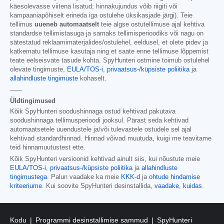
käesolevasse viitena lisatud; hinnakujundus võib riigiti või
kampaaniapõhiselt erineda iga ostulehe üksikasjade järgi). Teie
tellimus
uueneb automaatselt
teie algse ostutellimuse ajal kehtiva
standardse tellimistasuga ja samaks tellimisperioodiks või nagu on
sätestatud reklaamimaterjalides/ostulehel, eeldusel, et olete pidev ja
katkematu tellimuse kasutaja ning et saate enne tellimuse lõppemist
teate eelseisvate tasude kohta. SpyHunteri ostmine toimub ostulehel
olevate tingimuste,
EULA/TOS-i
,
privaatsus-/küpsiste poliitika
ja
allahindluste tingimuste
kohaselt.
------
Üldtingimused
Kõik SpyHunteri soodushinnaga ostud kehtivad pakutava
soodushinnaga tellimusperioodi jooksul. Pärast seda kehtivad
automaatsetele uuendustele ja/või tulevastele ostudele sel ajal
kehtivad standardhinnad. Hinnad võivad muutuda, kuigi me teavitame
teid hinnamuutustest ette.
Kõik SpyHunteri versioonid kehtivad ainult siis, kui nõustute meie
EULA/TOS-i
,
privaatsus-/küpsiste poliitika
ja
allahindluste
tingimustega
. Palun vaadake ka meie
KKK-d
ja
ohtude hindamise
kriteeriume
. Kui soovite SpyHunteri desinstallida,
vaadake, kuidas
.
Kodu
Programmi desinstallimise sammud
SpyHunteri