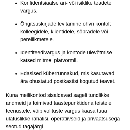
Konfidentsiaalse äri- või isiklike teadete
vargus.
Õngitsuskirjade levitamine ohvri kontolt
kolleegidele, klientidele, sõpradele või
pereliikmetele.
Identiteedivargus ja kontode ülevõtmise
katsed mitmel platvormil.
Edasised küberrünnakud, mis kasutavad
ära ohustatud postkastist kogutud teavet.
Kuna meilikontod sisaldavad sageli tundlikke
andmeid ja toimivad taastepunktidena teistele
teenustele, võib volituste vargus kaasa tuua
ulatuslikke rahalisi, operatiivseid ja privaatsusega
seotud tagajärgi.