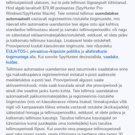
tellimusperioodi ulatuses, kui te pole tellimust õigeaegselt tühistanud.
Hind algab tavaliselt
$79.98
poolaastas (SpyHunter Pro
Windows/SpyHunter Macile). Teie ostetud tellimus
uuendatakse
automaatselt
vastavalt registreerimis-/ostulehe tingimustele, mis
näevad ette automaatse uuendamise teie algse ostu ajal kehtiva
standardse tellimustasu alusel ja samaks tellimusperioodiks või nagu
on sätestatud reklaamimaterjalides/ostulehelt, eeldusel, et olete pidev
ja katkematu tellimuse kasutaja. Lisateavet leiate ostulehelt.
Prooviperiood kuulub käesolevate tingimuste, teie nõusoleku
EULA/TOS-i,
privaatsus-/küpsiste poliitika
ja
allahindluste
tingimustega
alla. Kui soovite SpyHunteri desinstallida,
vaadake,
kuidas
.
Tellimuse automaatse uuendamise eest tasumiseks saadetakse enne
iga maksekuupäeva registreerimisel esitatud e-posti aadressile
meeldetuletus e-posti teel. Prooviperioodi alguses saate
aktiveerimiskoodi, mida saab kasutada ainult ühe prooviperioodi ja
ainult ühe seadme jaoks konto kohta. Teie tellimus uuendatakse
automaatselt pakkumismaterjalides ja registreerimis-/ostulehe
tingimustes (mis on käesolevasse viitena lisatud; hinnakujundus võib
riigiti või kampaaniate lõikes erineda vastavalt ostulehe üksikasjadele)
sätestatud hinnaga ja tellimusperioodiks, eeldusel, et olete pideva ja
katkematu tellimuse kasutaja. Tasulise tellimuse kasutajatel on
tühistamise korral juurdepääs oma tootele(dele) kuni tasulise
tellimusperioodi lõpuni. Kui soovite oma praeguse tellimusperioodi
eest raha tagasi saada, peate tühistama ja taotlema raha tagasi 30