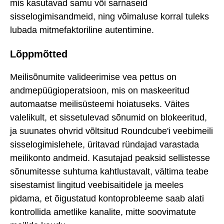
mis kasutavad samu või sarnaseid
sisselogimisandmeid, ning võimaluse korral tuleks
lubada mitmefaktoriline autentimine.
Lõppmõtted
Meilisõnumite valideerimise vea pettus on
andmepüügioperatsioon, mis on maskeeritud
automaatse meilisüsteemi hoiatuseks. Väites
valelikult, et sissetulevad sõnumid on blokeeritud,
ja suunates ohvrid võltsitud Roundcube'i veebimeili
sisselogimislehele, üritavad ründajad varastada
meilikonto andmeid. Kasutajad peaksid sellistesse
sõnumitesse suhtuma kahtlustavalt, vältima teabe
sisestamist lingitud veebisaitidele ja meeles
pidama, et õigustatud kontoprobleeme saab alati
kontrollida ametlike kanalite, mitte soovimatute