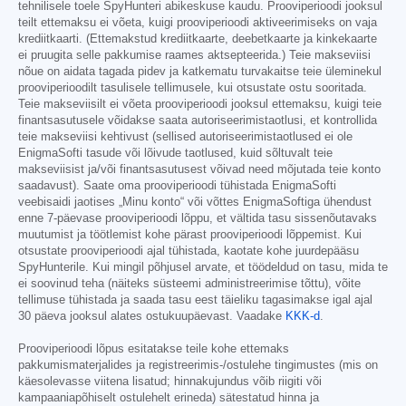
tehnilisele toele SpyHunteri abikeskuse kaudu. Prooviperioodi jooksul
teilt ettemaksu ei võeta, kuigi prooviperioodi aktiveerimiseks on vaja
krediitkaarti. (Ettemakstud krediitkaarte, deebetkaarte ja kinkekaarte
ei pruugita selle pakkumise raames aktsepteerida.) Teie makseviisi
nõue on aidata tagada pidev ja katkematu turvakaitse teie üleminekul
prooviperioodilt tasulisele tellimusele, kui otsustate ostu sooritada.
Teie makseviisilt ei võeta prooviperioodi jooksul ettemaksu, kuigi teie
finantsasutusele võidakse saata autoriseerimistaotlusi, et kontrollida
teie makseviisi kehtivust (sellised autoriseerimistaotlused ei ole
EnigmaSofti tasude või lõivude taotlused, kuid sõltuvalt teie
makseviisist ja/või finantsasutusest võivad need mõjutada teie konto
saadavust). Saate oma prooviperioodi tühistada EnigmaSofti
veebisaidi jaotises „Minu konto“ või võttes EnigmaSoftiga ühendust
enne 7-päevase prooviperioodi lõppu, et vältida tasu sissenõutavaks
muutumist ja töötlemist kohe pärast prooviperioodi lõppemist. Kui
otsustate prooviperioodi ajal tühistada, kaotate kohe juurdepääsu
SpyHunterile. Kui mingil põhjusel arvate, et töödeldud on tasu, mida te
ei soovinud teha (näiteks süsteemi administreerimise tõttu), võite
tellimuse tühistada ja saada tasu eest täieliku tagasimakse igal ajal
30 päeva jooksul alates ostukuupäevast. Vaadake
KKK-d
.
Prooviperioodi lõpus esitatakse teile kohe ettemaks
pakkumismaterjalides ja registreerimis-/ostulehe tingimustes (mis on
käesolevasse viitena lisatud; hinnakujundus võib riigiti või
kampaaniapõhiselt ostulehelt erineda) sätestatud hinna ja