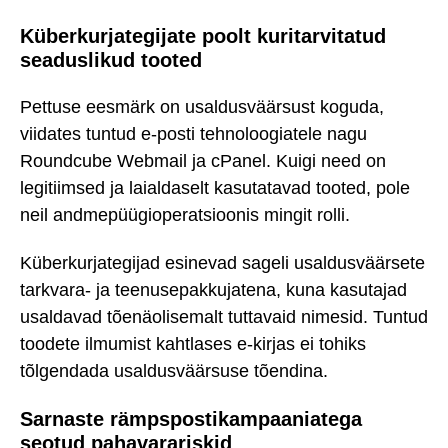
Küberkurjategijate poolt kuritarvitatud
seaduslikud tooted
Pettuse eesmärk on usaldusväärsust koguda,
viidates tuntud e-posti tehnoloogiatele nagu
Roundcube Webmail ja cPanel. Kuigi need on
legitiimsed ja laialdaselt kasutatavad tooted, pole
neil andmepüügioperatsioonis mingit rolli.
Küberkurjategijad esinevad sageli usaldusväärsete
tarkvara- ja teenusepakkujatena, kuna kasutajad
usaldavad tõenäolisemalt tuttavaid nimesid. Tuntud
toodete ilmumist kahtlases e-kirjas ei tohiks
tõlgendada usaldusväärsuse tõendina.
Sarnaste rämpspostikampaaniatega
seotud pahavarariskid