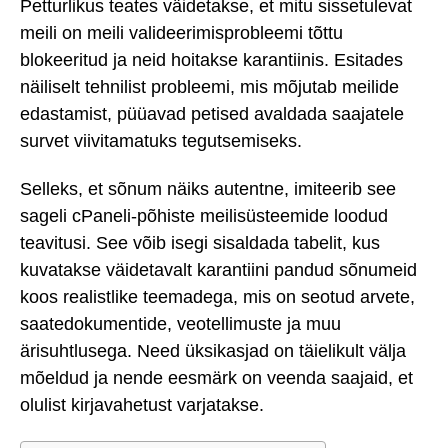
Petturlikus teates väidetakse, et mitu sissetulevat
meili on meili valideerimisprobleemi tõttu
blokeeritud ja neid hoitakse karantiinis. Esitades
näiliselt tehnilist probleemi, mis mõjutab meilide
edastamist, püüavad petised avaldada saajatele
survet viivitamatuks tegutsemiseks.
Selleks, et sõnum näiks autentne, imiteerib see
sageli cPaneli-põhiste meilisüsteemide loodud
teavitusi. See võib isegi sisaldada tabelit, kus
kuvatakse väidetavalt karantiini pandud sõnumeid
koos realistlike teemadega, mis on seotud arvete,
saatedokumentide, veotellimuste ja muu
ärisuhtlusega. Need üksikasjad on täielikult välja
mõeldud ja nende eesmärk on veenda saajaid, et
olulist kirjavahetust varjatakse.