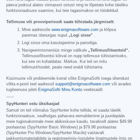
päeva jooksul alates viimasest ostust ning te lõpetate kohe täieliku
funktsionaalsuse saamise, kui teie tagasimakse on töödeldud.
Tellimuse või prooviperioodi saate tühistada järgmiselt:
Mine aadressile
www.enigmasoftware.com
ja klõpsa
paremas ülanurgas nupul
„Logi sisse”
.
Logi sisse oma kasutajanime ja parooliga.
Navigeerimismenüüs minge valikule
„Tellimus/litsentsid“.
Tellimuse/litsentsi kõrval on nupp tellimuse tühistamiseks,
kui see on kohaldatav. Märkus. Kui teil on mitu
tellimust/toodet, peate need eraldi tühistama.
Küsimuste või probleemide korral võite EnigmaSofti toega ühendust
võtta e-posti teel aadressil
support@enigmasoftware.com
või avades
tugiteenuse pileti
EnigmaSofti Minu Konto
veebisaidil.
------
SpyHunteri ostu üksikasjad
Samuti on teil võimalus SpyHunter kohe tellida, et saada täielik
funktsionaalsus, sealhulgas pahavara eemaldamine ja juurdepääs
meie tugiosakonnale meie abikeskuse kaudu, tavaliselt alates
$49.98
poolaastas (SpyHunter Basic Windows) ja
$79.98
poolaastas
(SpyHunter Pro Windows/SpyHunter Macile) vastavalt
pakkumismaterjalidele ja registreerimis-/ostulehe tingimustele (mis on