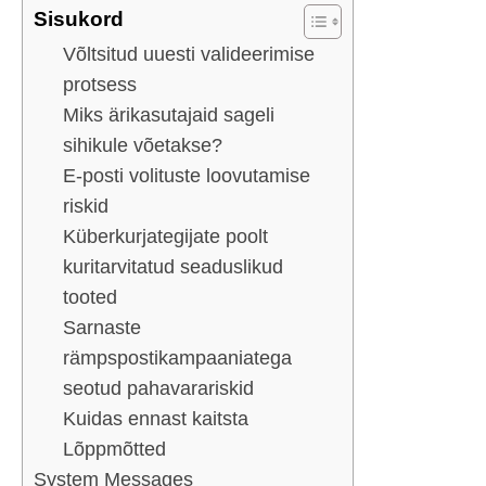
Sisukord
Võltsitud uuesti valideerimise
protsess
Miks ärikasutajaid sageli
sihikule võetakse?
E-posti volituste loovutamise
riskid
Küberkurjategijate poolt
kuritarvitatud seaduslikud
tooted
Sarnaste
rämpspostikampaaniatega
seotud pahavarariskid
Kuidas ennast kaitsta
Lõppmõtted
System Messages