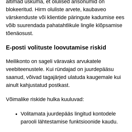
altimad uskuma, et olulised ärisõnumid on
blokeeritud. Hirm oluliste arvete, kaubaveo
värskenduste või klientide päringute kadumise ees
võib suurendada pahatahtlikule lingile klõpsamise
tõenäosust.
E-posti volituste loovutamise riskid
Meilikonto on sageli väravaks arvukatele
veebiteenustele. Kui ründajad on juurdepääsu
saanud, võivad tagajärjed ulatuda kaugemale kui
ainult kahjustatud postkast.
Võimalike riskide hulka kuuluvad:
Volitamata juurdepääs lingitud kontodele
parooli lähtestamise funktsioonide kaudu.