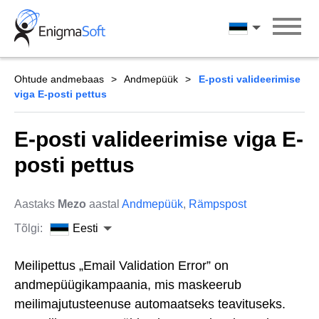
Skip
to
Eesti
content
Ohtude andmebaas
Andmepüük
E-posti valideerimise
viga E-posti pettus
E-posti valideerimise viga E-
posti pettus
Aastaks
Mezo
aastal
Andmepüük
,
Rämpspost
Tõlgi:
Eesti
Meilipettus „Email Validation Error” on
andmepüügikampaania, mis maskeerub
meilimajutusteenuse automaatseks teavituseks.