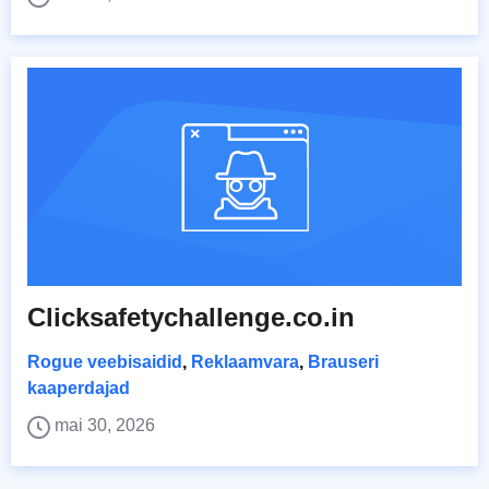
Clicksafetychallenge.co.in
Rogue veebisaidid
,
Reklaamvara
,
Brauseri
kaaperdajad
mai 30, 2026