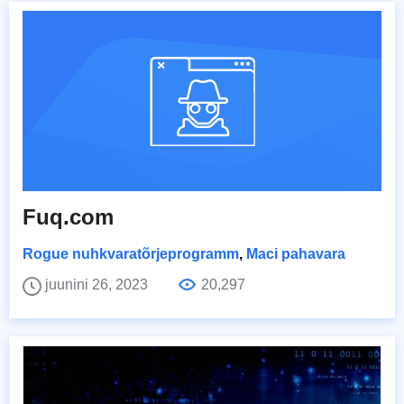
Fuq.com
Rogue nuhkvaratõrjeprogramm
,
Maci pahavara
juunini 26, 2023
20,297