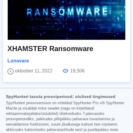
XHAMSTER Ransomware
Lunavara
oktoober 11, 2022
19,506
SpyHunteri tasuta prooviperiood: olulised tingimused
SpyHunteri prooviversioon on mõeldud SpyHunter Pro või SpyHunter
Macile ja sisaldab mitut seadet (nagu on kirjeldatud
reklaammaterjalides/ostulehel) ühekordseks 7-päevaseks
prooviperioodiks, pakkudes põhjalikku pahavara tuvastamise ja
eemaldamise funktsiooni, suure jõudlusega kaitset teie süsteemi
aktiivseks kaitsmiseks pahavaraohtude eest ja juurdepääsu meie