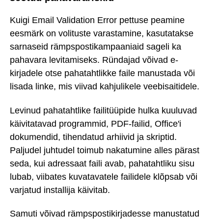
Kuigi Email Validation Error pettuse peamine
eesmärk on volituste varastamine, kasutatakse
sarnaseid rämpspostikampaaniaid sageli ka
pahavara levitamiseks. Ründajad võivad e-
kirjadele otse pahatahtlikke faile manustada või
lisada linke, mis viivad kahjulikele veebisaitidele.
Levinud pahatahtlike failitüüpide hulka kuuluvad
käivitatavad programmid, PDF-failid, Office'i
dokumendid, tihendatud arhiivid ja skriptid.
Paljudel juhtudel toimub nakatumine alles pärast
seda, kui adressaat faili avab, pahatahtliku sisu
lubab, viibates kuvatavatele failidele klõpsab või
varjatud installija käivitab.
Samuti võivad rämpspostikirjadesse manustatud