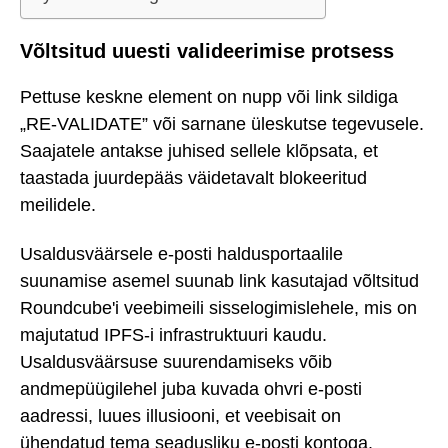
Võltsitud uuesti valideerimise protsess
Pettuse keskne element on nupp või link sildiga
„RE-VALIDATE” või sarnane üleskutse tegevusele.
Saajatele antakse juhised sellele klõpsata, et
taastada juurdepääs väidetavalt blokeeritud
meilidele.
Usaldusväärsele e-posti haldusportaalile
suunamise asemel suunab link kasutajad võltsitud
Roundcube'i veebimeili sisselogimislehele, mis on
majutatud IPFS-i infrastruktuuri kaudu.
Usaldusväärsuse suurendamiseks võib
andmepüügilehel juba kuvada ohvri e-posti
aadressi, luues illusiooni, et veebisait on
ühendatud tema seadusliku e-posti kontoga.