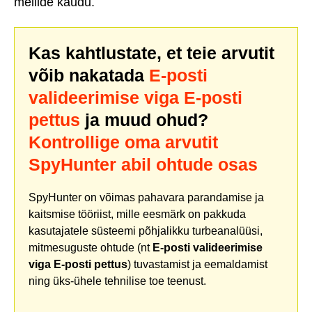
meilide kaudu.
Kas kahtlustate, et teie arvutit
võib nakatada
E-posti
valideerimise viga E-posti
pettus
ja muud ohud?
Kontrollige oma arvutit
SpyHunter abil ohtude osas
SpyHunter on võimas pahavara parandamise ja
kaitsmise tööriist, mille eesmärk on pakkuda
kasutajatele süsteemi põhjalikku turbeanalüüsi,
mitmesuguste ohtude (nt
E-posti valideerimise
viga E-posti pettus
) tuvastamist ja eemaldamist
ning üks-ühele tehnilise toe teenust.