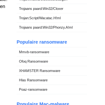
gen
Trojaans paard:Win32/Cloxer
Trojan:Script/Wacatac.H!ml
Trojaans paard:Win32/Phonzy.A!ml
Populaire ransomware
Mmvb-ransomware
Ofoq Ransomware
XHAMSTER Ransomware
Hlas Ransomware
Poaz-ransomware
Populaire Mac-malware