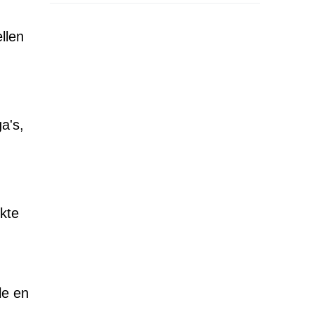
llen
a's,
kte
le en