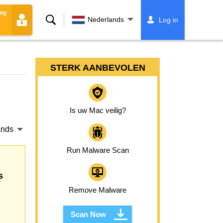
ing
Zoeken
Nederlands
Log in
STERK AANBEVOLEN
Is uw Mac veilig?
ands
Run Malware Scan
s
Remove Malware
Scan Now