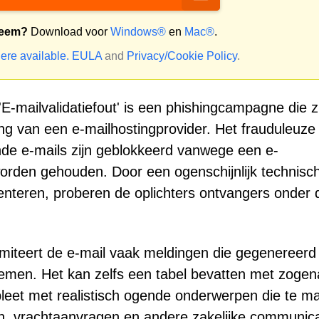
teem?
Download voor
Windows®
en
Mac®
.
ere available.
EULA
and
Privacy/Cookie Policy
.
'E-mailvalidatiefout' is een phishingcampagne die z
g van een e-mailhostingprovider. Het frauduleuze
nde e-mails zijn geblokkeerd vanwege een e-
worden gehouden. Door een ogenschijnlijk technisc
nteren, proberen de oplichters ontvangers onder 
, imiteert de e-mail vaak meldingen die gegenereerd
emen. Het kan zelfs een tabel bevatten met zoge
pleet met realistisch ogende onderwerpen die te m
, vrachtaanvragen en andere zakelijke communica