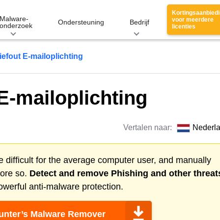
Kortingsaanbied
Malware-
voor meerdere
Ondersteuning
Bedrijf
onderzoek
licenties
iefout E-mailoplichting
 E-mailoplichting
Vertalen naar:
Nederl
 difficult for the average computer user, and manually
more so.
Detect and remove
Phishing
and other threat
werful anti-malware protection.
nter’s Malware Remover