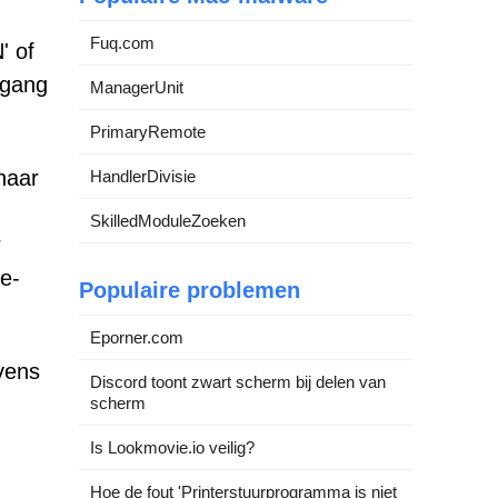
Fuq.com
' of
egang
ManagerUnit
PrimaryRemote
 naar
HandlerDivisie
SkilledModuleZoeken
r
e-
Populaire problemen
Eporner.com
vens
Discord toont zwart scherm bij delen van
scherm
Is Lookmovie.io veilig?
Hoe de fout 'Printerstuurprogramma is niet