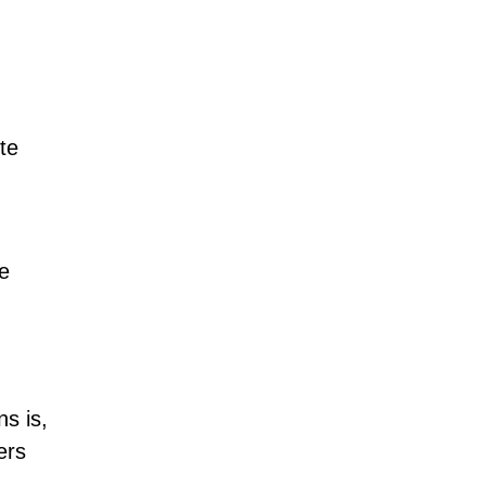
te
e
s is,
ers