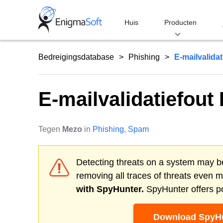
Skip
to
Huis
Producten
content
Bedreigingsdatabase
Phishing
E-mailvalidat
E-mailvalidatiefout
Tegen
Mezo
in
Phishing
,
Spam
Detecting threats on a system may be
removing all traces of threats even 
with SpyHunter.
SpyHunter offers po
Download SpyHu