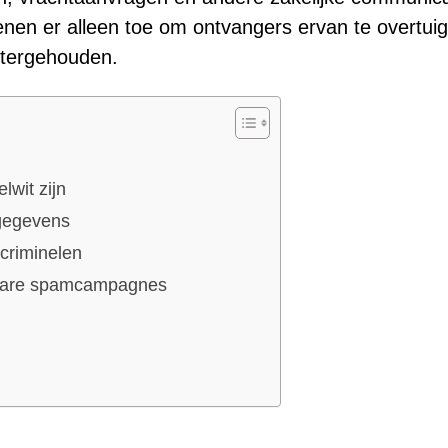
ienen er alleen toe om ontvangers ervan te overtui
htergehouden.
lwit zijn
lgegevens
criminelen
jkbare spamcampagnes