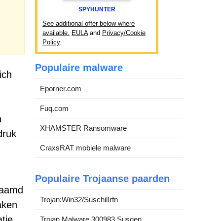
SPYHUNTER
See additional offer below where
available.
EULA
and
Privacy/Cookie
Policy
.
Populaire malware
ich
Eporner.com
Fuq.com
h
XHAMSTER Ransomware
druk
CraxsRAT mobiele malware
Populaire Trojaanse paarden
naamd
Trojan:Win32/Suschil!rfn
aken
tie.
Trojan.Malware.300983.Susgen