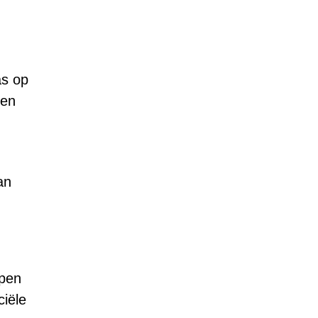
as op
een
an
ppen
ciële