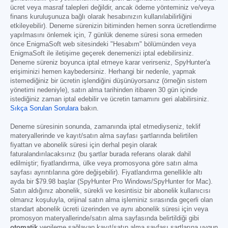
ücret veya masraf talepleri değildir, ancak ödeme yönteminiz ve/veya
finans kuruluşunuza bağlı olarak hesabınızın kullanılabilirliğini
etkileyebilir). Deneme sürenizin bitiminden hemen sonra ücretlendirme
yapılmasını önlemek için, 7 günlük deneme süresi sona ermeden
önce EnigmaSoft web sitesindeki "Hesabım" bölümünden veya
EnigmaSoft ile iletişime geçerek denemenizi iptal edebilirsiniz.
Deneme süreniz boyunca iptal etmeye karar verirseniz, SpyHunter'a
erişiminizi hemen kaybedersiniz. Herhangi bir nedenle, yapmak
istemediğiniz bir ücretin işlendiğini düşünüyorsanız (örneğin sistem
yönetimi nedeniyle), satın alma tarihinden itibaren 30 gün içinde
istediğiniz zaman iptal edebilir ve ücretin tamamını geri alabilirsiniz.
Sıkça Sorulan Sorulara
bakın.
Deneme süresinin sonunda, zamanında iptal etmediyseniz, teklif
materyallerinde ve kayıt/satın alma sayfası şartlarında belirtilen
fiyattan ve abonelik süresi için derhal peşin olarak
faturalandırılacaksınız (bu şartlar burada referans olarak dahil
edilmiştir; fiyatlandırma, ülke veya promosyona göre satın alma
sayfası ayrıntılarına göre değişebilir). Fiyatlandırma genellikle altı
ayda bir
$79.98
başlar (SpyHunter Pro Windows/SpyHunter for Mac).
Satın aldığınız abonelik, sürekli ve kesintisiz bir abonelik kullanıcısı
olmanız koşuluyla, orijinal satın alma işleminiz sırasında geçerli olan
standart abonelik ücreti üzerinden ve aynı abonelik süresi için veya
promosyon materyallerinde/satın alma sayfasında belirtildiği gibi
otomatik
yenileme sağlayan kayıt/satın alma sayfası şartlarına uygun