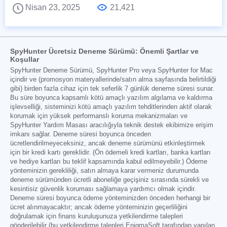
Nisan 23, 2025
21,421
SpyHunter Ücretsiz Deneme Sürümü: Önemli Şartlar ve
Koşullar
SpyHunter Deneme Sürümü, SpyHunter Pro veya SpyHunter for Mac
içindir ve (promosyon materyallerinde/satın alma sayfasında belirtildiği
gibi) birden fazla cihaz için tek seferlik 7 günlük deneme süresi sunar.
Bu süre boyunca kapsamlı kötü amaçlı yazılım algılama ve kaldırma
işlevselliği, sisteminizi kötü amaçlı yazılım tehditlerinden aktif olarak
korumak için yüksek performanslı koruma mekanizmaları ve
SpyHunter Yardım Masası aracılığıyla teknik destek ekibimize erişim
imkanı sağlar. Deneme süresi boyunca önceden
ücretlendirilmeyeceksiniz, ancak deneme sürümünü etkinleştirmek
için bir kredi kartı gereklidir. (Ön ödemeli kredi kartları, banka kartları
ve hediye kartları bu teklif kapsamında kabul edilmeyebilir.) Ödeme
yönteminizin gerekliliği, satın almaya karar vermeniz durumunda
deneme sürümünden ücretli aboneliğe geçişiniz sırasında sürekli ve
kesintisiz güvenlik koruması sağlamaya yardımcı olmak içindir.
Deneme süresi boyunca ödeme yönteminizden önceden herhangi bir
ücret alınmayacaktır; ancak ödeme yönteminizin geçerliliğini
doğrulamak için finans kuruluşunuza yetkilendirme talepleri
gönderilebilir (bu yetkilendirme talepleri EnigmaSoft tarafından yapılan