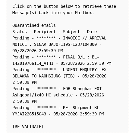
Click on the button below to retrieve these
Message(s) back into your Mailbox.
Quarantined emails
Status - Recipient - Subject - Date
Pending - ******** - INVOICE // ARRIVAL
NOTICE : SINAR BAJO-119S-I237104800 -
05/28/2026 2:59:39 PM
Pending - ******** - FINAL B/L : BL-
I42010766114_ATH1 - 05/28/2026 2:59:39 PM
Pending - ******** - URGENT ENQUIRY: EX
BELAWAN TO KAOHSIUNG (TIB) - 05/28/2026
2:59:39 PM
Pending - ******** - FOB Shanghai-FOT
Ashgabat/1x40 HC schedule - 05/28/2026
2:59:39 PM
Pending - ******** - RE: Shipment BL
YMJAI226515043 - 05/28/2026 2:59:39 PM
[RE-VALIDATE]