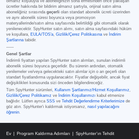
olmanız koşuluyla ve aboneliğinizin sona ermesinden önce yaklaşan
ücretler hakkında bir bildirim almanız şartıyla, orijinal satın alma
aboneliğiniz sırasında
geçerli
olan standart abonelik ücreti üzerinden
ve aynı abonelik süresi boyunca veya promosyon
materyallerinde/satın alma sayfasında belirtildiği gibi otomatik olarak
yenilenecektir. SpyHunter satın alımı, satın alma sayfasındaki hüküm
ve koşullara,
EULA/TOS'a
,
Gizlilik/Çerez Politikasına
ve
İndirim
Şartlarına
tabidir.
------
Genel Şartlar
İndirimli fiyattan yapılan SpyHunter satın alımları, sunulan indirimli
abonelik süresi boyunca geçerlidir. Bu sürenin ardından, otomatik
yenilemeler ve/veya gelecekteki satın alımlar için o an geçerli olan
standart fiyatlandırma uygulanacaktır. Fiyatlar değişebilir, ancak fiyat
değişiklikleri konusunda sizi önceden bilgilendireceğiz.
Tüm SpyHunter sürümleri
,
Kullanım Şartlarımız/Hizmet Koşullarımız
,
Gizlilik/Çerez Politikamız
ve
İndirim Koşullarımızı
kabul etmenize
bağlıdır. Lütfen ayrıca
SSS
ve
Tehdit Değerlendirme Kriterlerimize
de
göz atın. SpyHunter'ı kaldırmak istiyorsanız,
nasıl yapılacağını
öğrenin
.
Ev
Program Kaldırma Adımları
SpyHunter'ın Tehdit