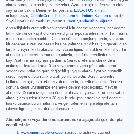
olarak otomatik olarak yenilenecektir. Ayrıntılar için lütfen satın alma
sayfasına bakın. Deneme, bu Şartlara,
EULA/TOS'a
ilişkin
anlaşmanıza,
Gizlilik/Çerez Politikasına
ve
İndirim Şartlarına
tabidir.
SpyHunter'ı kaldırmak istiyorsanız,
nasıl yapılacağını öğrenin
.
Aboneliğinizin otomatik yenilenmesi için ödeme yaparken, her ödeme
tarihinden önce kayıt olurken verdiğiniz e-posta adresine bir hatırlatma
e-postası gönderilecektir. Deneme sürenizin başlangıcında, yalnızca
bir deneme süresi ve hesap başına yalnızca bir cihaz için geçerli olan
bir aktivasyon kodu alacaksınız. Aboneliğiniz, sürekli ve kesintisiz bir
abonelik kullanıcısı olmanız koşuluyla, teklif materyallerine ve
kayıt/satın alma sayfası şartlarına (burada referans olarak dahil
edilmiştir; fiyatlandırma, ülke veya promosyona göre satın alma
sayfası ayrıntılarına göre değişebilir) uygun olarak fiyat ve abonelik
süresi boyunca otomatik olarak yenilenecektir. Ücretli abonelik
kullanıcıları için, iptal etmeniz durumunda, ücretli abonelik sürenizin
sonuna kadar ürünlerinize erişmeye devam edeceksiniz. Mevcut
abonelik döneminiz için geri ödeme almak istiyorsanız, en son satın
alma işleminizden itibaren 30 gün içinde iptal etmeli ve geri ödeme
başvurusunda bulunmalısınız ve geri ödemeniz işlendiğinde tam
işlevselliğe erişiminiz derhal duracaktır.
Aboneliğinizi veya deneme sürümünüzü aşağıdaki şekilde iptal
edebilirsiniz:
www.enigmasoftware.com
adresine gidin ve sağ üst