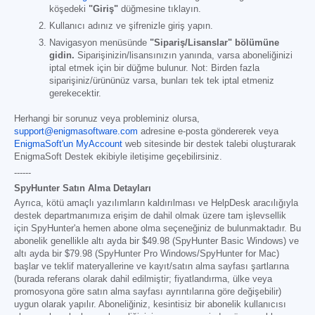
köşedeki
"Giriş"
düğmesine tıklayın.
Kullanıcı adınız ve şifrenizle giriş yapın.
Navigasyon menüsünde
"Sipariş/Lisanslar" bölümüne
gidin.
Siparişinizin/lisansınızın yanında, varsa aboneliğinizi
iptal etmek için bir düğme bulunur. Not: Birden fazla
siparişiniz/ürününüz varsa, bunları tek tek iptal etmeniz
gerekecektir.
Herhangi bir sorunuz veya probleminiz olursa,
support@enigmasoftware.com
adresine e-posta göndererek veya
EnigmaSoft'un MyAccount
web sitesinde bir destek talebi oluşturarak
EnigmaSoft Destek ekibiyle iletişime geçebilirsiniz.
------
SpyHunter Satın Alma Detayları
Ayrıca, kötü amaçlı yazılımların kaldırılması ve HelpDesk aracılığıyla
destek departmanımıza erişim de dahil olmak üzere tam işlevsellik
için SpyHunter'a hemen abone olma seçeneğiniz de bulunmaktadır. Bu
abonelik genellikle altı ayda bir
$49.98
(SpyHunter Basic Windows) ve
altı ayda bir
$79.98
(SpyHunter Pro Windows/SpyHunter for Mac)
başlar ve teklif materyallerine ve kayıt/satın alma sayfası şartlarına
(burada referans olarak dahil edilmiştir; fiyatlandırma, ülke veya
promosyona göre satın alma sayfası ayrıntılarına göre değişebilir)
uygun olarak yapılır. Aboneliğiniz, kesintisiz bir abonelik kullanıcısı