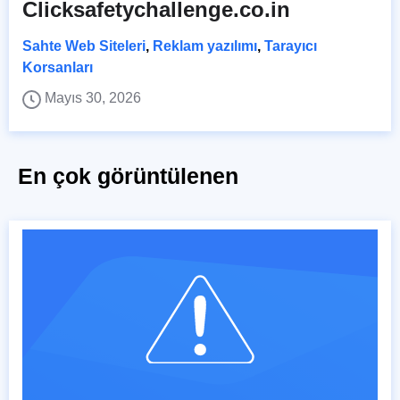
Clicksafetychallenge.co.in
Sahte Web Siteleri
,
Reklam yazılımı
,
Tarayıcı
Korsanları
Mayıs 30, 2026
En çok görüntülenen