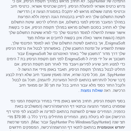
התמיכה של SpyHunter. לא תחויב מראש במהלך תקופת הניסיון, אם כי
נדרש כרטיס אשראי להפעלת הניסיון. (ייתכן שכרטיסי אשראי, כרטיסי חיוב
וכרטיסי מתנה ששולמו מראש לא יתקבלו במסגרת הצעה זו.) הדרישה
לשיטת התשלום שלך היא לסייע בהבטחת הגנה רציפה וללא הפרעות
במהלך המעבר מניסיון למנוי בתשלום, אם תחליט לרכוש. שיטת התשלום
שלך לא תחויב בסכום תשלום מראש במהלך תקופת הניסיון, אם כי בקשות
אישור עשויות להישלח למוסד הפיננסי שלך כדי לוודא ששיטת התשלום שלך
תקפה (הגשות אישור כאלה אינן בקשות לחיובים או עמלות מצד
EnigmaSoft, אך בהתאם לשיטת התשלום שלך ו/או למוסד הפיננסי שלך,
עשויות להשפיע על זמינות החשבון שלך). באפשרותך לבטל את גרסת הניסיון
שלך דרך מדור "החשבון שלי" באתר האינטרנט של EnigmaSoft עבור
חשבונך או על ידי פנייה ל-EnigmaSoft לפני תום תקופת הניסיון בת 7 הימים
כדי למנוע חיוב שיגיע לפירעון ויעובד מיד לאחר תום תקופת הניסיון. אם
תחליט לבטל במהלך תקופת הניסיון, תאבד באופן מיידי את הגישה ל-
SpyHunter. אם, מכל סיבה שהיא, אתה מאמין שעובד חיוב שלא רצית לבצע
(דבר שיכול להתרחש בהתאם לניהול המערכת, לדוגמה), תוכל גם לבטל
ולקבל החזר כספי מלא עבור החיוב בכל עת תוך 30 יום ממועד חיוב
הרכישה. ראה
שאלות נפוצות
.
בסוף תקופת הניסיון, תחויב מראש באופן מיידי במחיר ובתקופת המנוי כפי
שמפורט בחומרי ההצעה ובתנאי דף ההרשמה/רכישה (המשולבים בזאת
כהפניה; המחירים עשויים להשתנות בהתאם למדינה או למבצע לפי פרטי דף
הרכישה) אם לא ביטלת בזמן. המחירים מתחילים בדרך כלל ב-
$79.98
מדי
חצי שנה (SpyHunter Pro Windows/SpyHunter עבור Mac). המנוי שרכשת
יחודש אוטומטית
בהתאם לתנאי דף ההרשמה/רכישה, המספקים חידושים