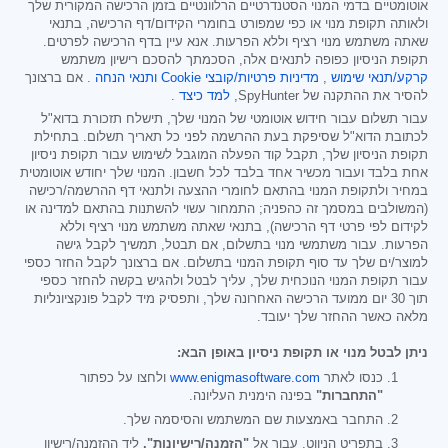
אוטומטיים בדמי המנוי הסטנדרטיים הרלוונטיים בזמן הרכישה המקורית שלך
ולאותה תקופת מנוי או כפי שמפורט בחומרי הקידום/דף הרכישה, בתנאי
שאתה משתמש מנוי רציף וללא הפרעות. אנא עיין בדף הרכישה לפרטים.
תקופת הניסיון כפופה לתנאים אלה, הסכמתך להסכם רישיון משתמש
קרקע/תנאי שימוש
,
מדיניות פרטיות/קובצי Cookie
ותנאי הנחה
. אם ברצונך
להסיר את ההתקנה של SpyHunter,
למד כיצד
.
עבור תשלום עבור חידוש אוטומטי של המנוי שלך, תישלח תזכורת בדוא"ל
לכתובת הדוא"ל שסיפקת בעת ההרשמה לפני כל תאריך תשלום. בתחילת
תקופת הניסיון שלך, תקבל קוד הפעלה המוגבל לשימוש עבור תקופת ניסיון
אחת בלבד ועבור מכשיר אחד בלבד לכל חשבון. המנוי שלך יחודש אוטומטית
במחיר ולתקופת המנוי בהתאם לחומרי ההצעה ולתנאי דף ההרשמה/רכישה
(המשולבים במסמך זה כהפניה; התמחור עשוי להשתנות בהתאם למדינה או
לקידום לפי פרטי דף הרכישה), בתנאי שאתה משתמש מנוי רציף וללא
הפרעות. עבור משתמשי מנוי בתשלום, אם תבטל, תמשיך לקבל גישה
למוצר/ים שלך עד סוף תקופת המנוי בתשלום. אם ברצונך לקבל החזר כספי
עבור תקופת המנוי הנוכחית שלך, עליך לבטל ולהגיש בקשה להחזר כספי
תוך 30 יום ממועד הרכישה האחרונה שלך, ותפסיק מיד לקבל פונקציונליות
מלאה כאשר ההחזר שלך יעובד.
ניתן לבטל מנוי או תקופת ניסיון באופן הבא:
כנסו לאתר
www.enigmasoftware.com
ולחצו על כפתור
"התחברות"
בפינה הימנית העליונה.
התחבר באמצעות שם המשתמש והסיסמה שלך.
בתפריט הניווט, עבור אל
"הזמנה/רישיונות".
ליד ההזמנה/רישיון