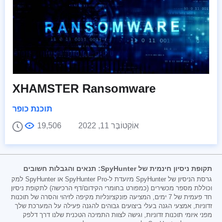
XHAMSTER Ransomware
תוכנת כופר
אוֹקְטוֹבֶּר 11, 2022
19,506
תקופת ניסיון חינמית של SpyHunter: תנאים והגבלות חשובים
גרסת הניסיון של SpyHunter מיועדת ל-SpyHunter Pro או SpyHunter למק
וכוללת מספר מכשירים (כמפורט בחומרי הקידום/דף הרכישה) לתקופת ניסיון
חד פעמית של 7 ימים, המציעה פונקציונליות מקיפה לזיהוי והסרה של תוכנות
זדוניות, אמצעי הגנה בעלי ביצועים גבוהים להגנה פעילה על המערכת שלך
מפני איומי תוכנות זדוניות, וגישה לצוות התמיכה הטכנית שלנו דרך דלפק