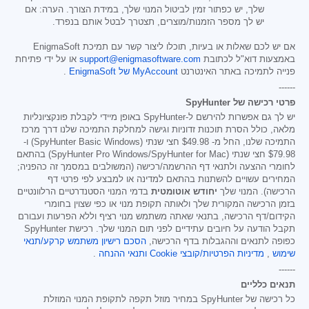
שלך, יש כפתור זמין לביטול המנוי שלך, במידת הצורך. הערה: אם
יש לך מספר הזמנות/מוצרים, תצטרך לבטל אותם בנפרד.
אם יש לכם שאלות או בעיות, תוכלו ליצור קשר עם תמיכת EnigmaSoft
באמצעות דוא"ל לכתובת
support@enigmasoftware.com
או על ידי פתיחת
פנייה לתמיכה באתר האינטרנט
MyAccount של EnigmaSoft
.
------
פרטי רכישה של SpyHunter
יש לך גם אפשרות להירשם ל-SpyHunter באופן מיידי לקבלת פונקציונליות
מלאה, כולל הסרת תוכנות זדוניות וגישה למחלקת התמיכה שלנו דרך מרכז
התמיכה שלנו, החל מ-
$49.98
חצי שנתי (SpyHunter Basic Windows) ו-
$79.98
חצי שנתי (SpyHunter Pro Windows/SpyHunter for Mac) בהתאם
לחומרי ההצעה ולתנאי דף ההרשמה/רכישה (המשולבים במסמך זה כהפניה;
המחירים עשויים להשתנות בהתאם למדינה או למבצע לפי פרטי דף
הרכישה). המנוי שלך
יחודש אוטומטית
בדמי המנוי הסטנדרטיים הרלוונטיים
בזמן הרכישה המקורית שלך ולאותה תקופת מנוי או כפי שצוין בחומרי
הקידום/דף הרכישה, בתנאי שאתה משתמש מנוי רציף וללא הפרעות ועבורם
תקבל הודעה על חיובים עתידיים לפני תום המנוי שלך. רכישת SpyHunter
כפופה לתנאים וההגבלות בדף הרכישה,
הסכם רישיון משתמש קרקע/תנאי
שימוש
,
מדיניות הפרטיות/קובצי Cookie
ותנאי ההנחה
.
------
תנאים כלליים
כל רכישה של SpyHunter במחיר מוזל תקפה לתקופת המנוי המוזלת