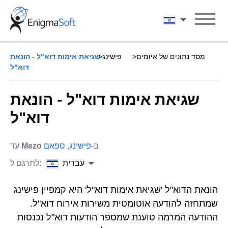
Skip
to
עברית
content
מסד נתונים של איומים
פישינג
שגיאת אימות דוא"ל - הונאת
דוא"ל
שגיאת אימות דוא"ל - הונאת
דוא"ל
ב-
פישינג
,
ספאם
Mezo
עד
עברית
לתרגם ל:
הונאת הדוא"ל 'שגיאת אימות דוא"ל' היא קמפיין פישינג
שמתחזה להודעה אוטומטית משירות אירוח דוא"ל.
ההודעה המרמה טוענת שמספר הודעות דוא"ל נכנסות