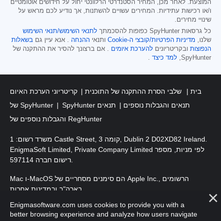
המוצעת. לאחר מכן, המחיר הסטנדרטי הרלוונטי יחול על חידושים אוטומטיים
ו/או רכישות עתידיות. המחירים עשויים להשתנות, אך נודיע לכם מראש על
שינויי מחירים.
כל גרסאות SpyHunter כפופות להסכמתך
לתנאי השימוש/תנאי השימוש
שלנו,
מדיניות הפרטיות/קובצי ה-Cookie
ותנאי
ההנחה
. אנא עיין גם
בשאלות
הנפוצות
ובקריטריונים
להערכת איומים
. אם ברצונך להסיר את ההתקנה של
SpyHunter,
למד כיצד
.
בית
שלבי הסרת ההתקנה של התוכנית
קריטריוני הערכת האיום
SpyHunter תנאים והגבלות נוספים
תנאים
של SpyHunter
והגבלות נוספים של RegHunter
משרד רשום: 1 Castle Street, קומה 3, Dublin 2 D02XD82 Ireland.
EnigmaSoft Limited, Private Company Limited לפי מניות, מספר
רישום חברה 597114.
Mac ו-MacOS הם סימנים מסחריים של Apple Inc., הרשומים
בארה"ב ובמדינות אחרות.
Enigmasoftware.com uses cookies to provide you with a
. EnigmaSoft Ltd. כל הזכויות שמורות.
זכויות יוצרים 2016-
2026
better browsing experience and analyze how users navigate