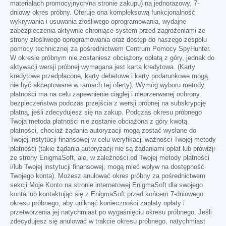
materiałach promocyjnych/na stronie zakupu) na jednorazowy, 7-
dniowy okres próbny. Oferuje ona kompleksową funkcjonalność
wykrywania i usuwania złośliwego oprogramowania, wydajne
zabezpieczenia aktywnie chroniące system przed zagrożeniami ze
strony złośliwego oprogramowania oraz dostęp do naszego zespołu
pomocy technicznej za pośrednictwem Centrum Pomocy SpyHunter.
W okresie próbnym nie zostaniesz obciążony opłatą z góry, jednak do
aktywacji wersji próbnej wymagana jest karta kredytowa. (Karty
kredytowe przedpłacone, karty debetowe i karty podarunkowe mogą
nie być akceptowane w ramach tej oferty). Wymóg wyboru metody
płatności ma na celu zapewnienie ciągłej i nieprzerwanej ochrony
bezpieczeństwa podczas przejścia z wersji próbnej na subskrypcję
płatną, jeśli zdecydujesz się na zakup. Podczas okresu próbnego
Twoja metoda płatności nie zostanie obciążona z góry kwotą
płatności, chociaż żądania autoryzacji mogą zostać wysłane do
Twojej instytucji finansowej w celu weryfikacji ważności Twojej metody
płatności (takie żądania autoryzacji nie są żądaniami opłat lub prowizji
ze strony EnigmaSoft, ale, w zależności od Twojej metody płatności
i/lub Twojej instytucji finansowej, mogą mieć wpływ na dostępność
Twojego konta). Możesz anulować okres próbny za pośrednictwem
sekcji Moje Konto na stronie internetowej EnigmaSoft dla swojego
konta lub kontaktując się z EnigmaSoft przed końcem 7-dniowego
okresu próbnego, aby uniknąć konieczności zapłaty opłaty i
przetworzenia jej natychmiast po wygaśnięciu okresu próbnego. Jeśli
zdecydujesz się anulować w trakcie okresu próbnego, natychmiast