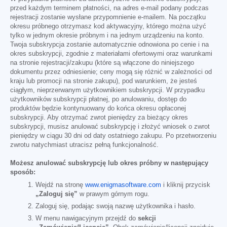
przed każdym terminem płatności, na adres e-mail podany podczas
rejestracji zostanie wysłane przypomnienie e-mailem. Na początku
okresu próbnego otrzymasz kod aktywacyjny, którego można użyć
tylko w jednym okresie próbnym i na jednym urządzeniu na konto.
Twoja subskrypcja zostanie automatycznie odnowiona po cenie i na
okres subskrypcji, zgodnie z materiałami ofertowymi oraz warunkami
na stronie rejestracji/zakupu (które są włączone do niniejszego
dokumentu przez odniesienie; ceny mogą się różnić w zależności od
kraju lub promocji na stronie zakupu), pod warunkiem, że jesteś
ciągłym, nieprzerwanym użytkownikiem subskrypcji. W przypadku
użytkowników subskrypcji płatnej, po anulowaniu, dostęp do
produktów będzie kontynuowany do końca okresu opłaconej
subskrypcji. Aby otrzymać zwrot pieniędzy za bieżący okres
subskrypcji, musisz anulować subskrypcję i złożyć wniosek o zwrot
pieniędzy w ciągu 30 dni od daty ostatniego zakupu. Po przetworzeniu
zwrotu natychmiast utracisz pełną funkcjonalność.
Możesz anulować subskrypcję lub okres próbny w następujący
sposób:
Wejdź na stronę
www.enigmasoftware.com
i kliknij przycisk
„Zaloguj się”
w prawym górnym rogu.
Zaloguj się, podając swoją nazwę użytkownika i hasło.
W menu nawigacyjnym przejdź do
sekcji