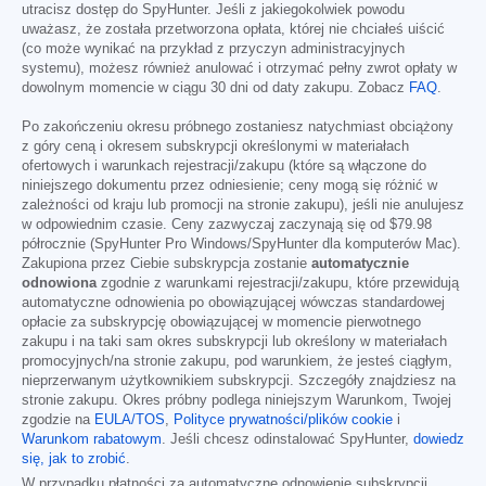
utracisz dostęp do SpyHunter. Jeśli z jakiegokolwiek powodu
uważasz, że została przetworzona opłata, której nie chciałeś uiścić
(co może wynikać na przykład z przyczyn administracyjnych
systemu), możesz również anulować i otrzymać pełny zwrot opłaty w
dowolnym momencie w ciągu 30 dni od daty zakupu. Zobacz
FAQ
.
Po zakończeniu okresu próbnego zostaniesz natychmiast obciążony
z góry ceną i okresem subskrypcji określonymi w materiałach
ofertowych i warunkach rejestracji/zakupu (które są włączone do
niniejszego dokumentu przez odniesienie; ceny mogą się różnić w
zależności od kraju lub promocji na stronie zakupu), jeśli nie anulujesz
w odpowiednim czasie. Ceny zazwyczaj zaczynają się od
$79.98
półrocznie (SpyHunter Pro Windows/SpyHunter dla komputerów Mac).
Zakupiona przez Ciebie subskrypcja zostanie
automatycznie
odnowiona
zgodnie z warunkami rejestracji/zakupu, które przewidują
automatyczne odnowienia po obowiązującej wówczas standardowej
opłacie za subskrypcję obowiązującej w momencie pierwotnego
zakupu i na taki sam okres subskrypcji lub określony w materiałach
promocyjnych/na stronie zakupu, pod warunkiem, że jesteś ciągłym,
nieprzerwanym użytkownikiem subskrypcji. Szczegóły znajdziesz na
stronie zakupu. Okres próbny podlega niniejszym Warunkom, Twojej
zgodzie na
EULA/TOS
,
Polityce prywatności/plików cookie
i
Warunkom rabatowym
. Jeśli chcesz odinstalować SpyHunter,
dowiedz
się, jak to zrobić
.
W przypadku płatności za automatyczne odnowienie subskrypcji,