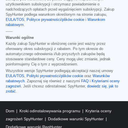
użytkownikiem subskrypcji i otrzymasz powiadomienie o
nadchodzących opłatach przed wygaśnięciem subskrypcji. Zakup
SpyHunter podlega warunkom określonym na stronie zakupu,
EULA/TOS
,
Polityce prywatności/plików cookie
i
Warunkom
rabatowym
.
------
Warunki ogólne
Każdy zakup SpyHunter w obniżonej cenie jest ważny przez
oferowany okres subskrypcji z rabatem. Po tym okresie do
automatycznego odnowienia i/lub przyszłych zakupów będą
stosowane standardowe ceny. Ceny mogą ulec zmianie, jednak
poinformujemy Cię o tym z wyprzedzeniem.
Wszystkie wersje SpyHunter podlegają akceptacji naszej umowy
EULA/TOS
,
Polityki prywatności/plików cookie
oraz
Warunków
rabatowych
. Zapoznaj się również z naszymi
FAQ
i
Kryteriami oceny
zagrożeń
. Jeśli chcesz odinstalować SpyHunter,
dowiedz się, jak to
zrobić
.
Dom
Kroki odinstalowywania programu
Kryteria oceny
zagrożeń SpyHunter
Dodatkowe warunki SpyHunter
Dodatkowe warunki RegHunter