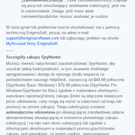
„Zamówienie/Licencje”.
Obok zamówienia/licencji znajduje
się przycisk umożliwiający anulowanie subskrypcji, jeśli ma
to zastosowanie. Uwaga: jeśli masz wiele
zamówień/produktów, musisz anulować je osobno.
W razie pytań lub problemów można skontaktować się z pomocą
techniczną EnigmaSoft, pisząc na adres e-mail
support@enigmasoftware.com
lub zgłaszając problem na stronie
MyAccount firmy EnigmaSoft
.
------
Szczegóły zakupu SpyHunter
Możesz również natychmiast zasubskrybować SpyHunter, aby
uzyskać pełną funkcjonalność, w tym usuwanie złośliwego
oprogramowania i dostęp do naszego działu wsparcia za
pośrednictwem naszego HelpDesk, zazwyczaj od
$49.98
półrocznie
(SpyHunter Basic Windows) i
$79.98
półrocznie (SpyHunter Pro
Windows/SpyHunter for Mac) zgodnie z materiałami ofertowymi i
warunkami rejestracji/strony zakupu (które są włączone niniejszym
przez odniesienie; ceny mogą się różnić w zależności od kraju lub
promocji na stronie zakupu). Twoja subskrypcja zostanie
automatycznie odnowiona
po obowiązującej standardowej opłacie
abonamentowej obowiązującej w momencie pierwotnego zakupu
subskrypcji i na taki sam okres subskrypcji lub zgodnie z
informacjami określonymi w materiałach promocyjnych/stronie
zakupu, pod warunkiem, że jesteś ciągłym, nieprzerwanym