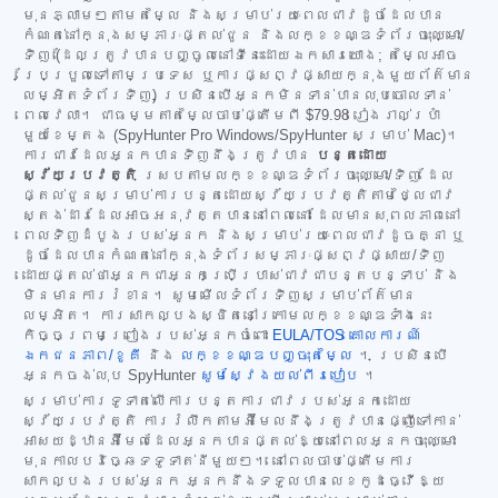
មុនភ្លាមៗតាមតម្លៃ និងសម្រាប់រយៈពេលជាវដូចដែលបាន
កំណត់នៅក្នុងសម្ភារៈផ្តល់ជូន និងលក្ខខណ្ឌទំព័រចុះឈ្មោះ/
ទិញ (ដែលត្រូវបានបញ្ចូលនៅទីនេះដោយឯកសារយោង; តម្លៃអាច
ប្រែប្រួលទៅតាមប្រទេស ឬការផ្សព្វផ្សាយក្នុងមួយព័ត៌មាន
លម្អិតទំព័រទិញ) ប្រសិនបើអ្នកមិនទាន់បានលុបចោលទាន់
ពេលវេលា។ ជាធម្មតាតម្លៃចាប់ផ្តើមពី
$79.98
រៀងរាល់ប្រាំ
មួយខែម្តង (SpyHunter Pro Windows/SpyHunter សម្រាប់ Mac)។
ការជាវដែលអ្នកបានទិញនឹងត្រូវបាន
បន្តដោយ
ស្វ័យប្រវត្តិ
ស្របតាមលក្ខខណ្ឌទំព័រចុះឈ្មោះ/ទិញ ដែល
ផ្តល់ជូនសម្រាប់ការបន្តដោយស្វ័យប្រវត្តិតាមថ្លៃជាវ
ស្តង់ដារដែលអាចអនុវត្តបាននៅពេលនោះ ដែលមានសុពលភាពនៅ
ពេលទិញដំបូងរបស់អ្នក និងសម្រាប់រយៈពេលជាវដូចគ្នា ឬ
ដូចដែលបានកំណត់នៅក្នុងទំព័រសម្ភារៈផ្សព្វផ្សាយ/ទិញ
ដោយផ្តល់ថាអ្នកជាអ្នកប្រើប្រាស់ជាវជាបន្តបន្ទាប់ និង
មិនមានការរំខាន។ សូមមើលទំព័រទិញសម្រាប់ព័ត៌មាន
លម្អិត។ ការសាកល្បងស្ថិតនៅក្រោមលក្ខខណ្ឌទាំងនេះ
កិច្ចព្រមព្រៀងរបស់អ្នកចំពោះ
EULA/TOS
គោលការណ៍
ឯកជនភាព/ខូគី
និង
លក្ខខណ្ឌបញ្ចុះតម្លៃ
។ ប្រសិនបើ
អ្នកចង់លុប SpyHunter
សូមស្វែងយល់ពីរបៀប
។
សម្រាប់ការទូទាត់លើការបន្តការជាវរបស់អ្នកដោយ
ស្វ័យប្រវត្តិ ការរំលឹកតាមអ៊ីមែលនឹងត្រូវបានផ្ញើទៅកាន់
អាសយដ្ឋានអ៊ីមែលដែលអ្នកបានផ្តល់ឱ្យនៅពេលអ្នកចុះឈ្មោះ
មុនកាលបរិច្ឆេទទូទាត់នីមួយៗ។ នៅពេលចាប់ផ្តើមការ
សាកល្បងរបស់អ្នក អ្នកនឹងទទួលបានលេខកូដធ្វើឱ្យ