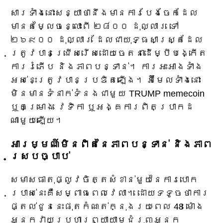
សារទាំងនោះសន្យាថានឹងមានការបែងចែកដែល
មានតម្លៃចន្លោះពី ២៨០០ ដុល្លារ ទៅ
២៦៩០០ ដុល្លារ ដែលជាយុទ្ធសាស្ត្រដែល
ត្រូវបានជ្រើសរើសដោយចេតនាដើម្បីបង្កើត
ការរំភើប និងភាពបន្ទាន់។ ការអះអាងទាំង
អស់នេះត្រូវបានប្រឌិតឡើង។ អ៊ីមែលទាំងនោះ
មិនមានទំនាក់ទំនងជាមួយ TRUMP memecoin
ឬគម្រោង វេទិកា ឬអង្គការពិតប្រាកដ
ណាមួយឡើយ។
អារម្មណ៍មិនពិតនៃភាពបន្ទាន់ និងភាព
ស្របច្បាប់
សមាសធាតុផ្លូវចិត្តសំខាន់មួយនៃការបោក
ប្រាស់នេះគឺសម្ពាធពេលវេលា។ ដោយទទូចថាការ
ផ្តល់ជូននេះផុតកំណត់ក្នុងរយៈពេល 48 ម៉ោង
អ្នកវាយប្រហារព្យាយាមជំរុញអ្នក