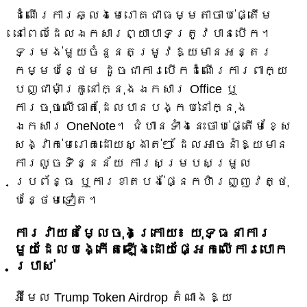
ដំណើរការឆ្លងមេរោគជាធម្មតាចាប់ផ្តើម
នៅពេលដែលឯកសារព្យាបាទត្រូវបានបើក។
ទម្រង់មួយចំនួនតម្រូវឱ្យមានអន្តរ
កម្មបន្ថែម ដូចជាការបើកដំណើរការពាក្យ
បញ្ជាម៉ាក្រូនៅក្នុងឯកសារ Office ឬ
ការចុចលើធាតុដែលបានបង្កប់នៅក្នុង
ឯកសារ OneNote។ ជំហានទាំងនេះចាប់ផ្តើមខ្សែ
សង្វាក់មេរោគដោយស្ងាត់ៗ ដែលអាចនាំឱ្យមាន
ការលួចទិន្នន័យ ការសម្របសម្រួល
ប្រព័ន្ធ ឬការខាតបង់ផ្នែកហិរញ្ញវត្ថុ
បន្ថែមទៀត។
ការវាយតម្លៃចុងក្រោយ៖ យុទ្ធនាការ
មួយដែលបង្កើតឡើងដោយផ្អែកលើការបោក
ប្រាស់
អ៊ីមែល Trump Token Airdrop តំណាងឱ្យ