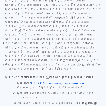
សកម្មដែលត្រូវបានកំណត់ឱ្យប្រើប្រាស់សម្រាប់ការ
សាកល្បងតែមួយប៉ុណ្ណោះ និងសម្រាប់ឧបករណ៍តែមួយប៉ុណ្ណោះក្នុង
មួយគណនី។ ការជាវរបស់អ្នកនឹងបន្តដោយស្វ័យប្រវត្តិ
ក្នុងតម្លៃ និងសម្រាប់រយៈពេលជាវ ស្របតាមសម្ភារៈ
ផ្តល់ជូន និងលក្ខខណ្ឌទំព័រចុះឈ្មោះ/ទិញ (ដែលត្រូវបាន
បញ្ចូលនៅទីនេះដោយឯកសារយោង; តម្លៃអាចប្រែប្រួលតាម
ប្រទេស ឬការផ្សព្វផ្សាយក្នុងមួយព័ត៌មានលម្អិត
ទំព័រទិញ) ដោយផ្តល់ថាអ្នកជាអ្នកប្រើប្រាស់ជាវជាបន្ត
បន្ទាប់ និងមិនមានការរំខាន។ សម្រាប់អ្នកប្រើប្រាស់
ជាវបង់ប្រាក់ ប្រសិនបើអ្នកលុបចោល អ្នកនឹងបន្តចូល
ប្រើផលិតផលរបស់អ្នករហូតដល់ចុងបញ្ចប់នៃរយៈពេល
ជាវបង់ប្រាក់របស់អ្នក។ ប្រសិនបើអ្នកចង់ទទួលបាន
ប្រាក់សងវិញសម្រាប់រយៈពេលជាវបច្ចុប្បន្នរបស់អ្នក
អ្នកត្រូវតែលុបចោល ហើយដាក់ពាក្យស្នើសុំប្រាក់សងវិញ
ក្នុងរយៈពេល 30 ថ្ងៃគិតចាប់ពីការទិញថ្មីបំផុតរបស់អ្នក
ហើយអ្នកនឹងឈប់ទទួលបានមុខងារពេញលេញភ្លាមៗ នៅពេលដែល
ប្រាក់សងរបស់អ្នកត្រូវបានដំណើរការ។
អ្នកអាចលុបចោលការជាវ ឬការសាកល្បងដូចខាងក្រោម៖
ចូលទៅកាន់
គេហទំព័រ www.enigmasoftware.com
ហើយចុចប៊ូតុង
"ចូល"
នៅជ្រុងខាងស្តាំខាងលើ។
ចូលដោយប្រើឈ្មោះអ្នកប្រើប្រាស់ និងពាក្យសម្ងាត់
របស់អ្នក។
នៅក្នុងម៉ឺនុយរុករក សូមចូលទៅកាន់
"ការបញ្ជាទិញ/