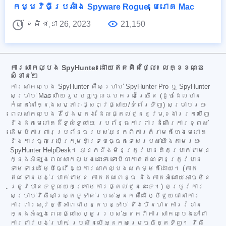
កម្មវិធីប្រឆាំង Spyware Rogue
,
មេរោគ Mac
ខែមិថុនា 26, 2023
21,150
ការសាកល្បង SpyHunter ដោយឥតគិតថ្លៃ៖ លក្ខខណ្ឌ
សំខាន់ៗ
ការសាកល្បង SpyHunter គឺសម្រាប់ SpyHunter Pro ឬ SpyHunter
សម្រាប់ Mac ហើយរួមបញ្ចូលឧបករណ៍ច្រើន (ដូចដែលបាន
កំណត់នៅក្នុងសម្ភារៈផ្សព្វផ្សាយ/ទំព័រទិញ) សម្រាប់រយៈ
ពេលសាកល្បង 7 ថ្ងៃម្តង ដែលផ្តល់ជូននូវមុខងាររកឃើញ
និងដកមេរោគដ៏ទូលំទូលាយ ប្រព័ន្ធការពារដំណើរការខ្ពស់
ដើម្បីការពារប្រព័ន្ធរបស់អ្នកពីការគំរាមកំហែងមេរោគ
និងការចូលប្រើក្រុមគាំទ្របច្ចេកទេសរបស់យើងតាមរយៈ
SpyHunter HelpDesk។ អ្នកនឹងមិនត្រូវបានគិតប្រាក់ជាមុន
ក្នុងអំឡុងពេលសាកល្បងនោះទេ ទោះបីជាកាតឥណទានត្រូវបាន
ទាមទារដើម្បីធ្វើឱ្យការសាកល្បងសកម្មក៏ដោយ។ (កាត
ឥណទានបង់ប្រាក់ជាមុន កាតឥណពន្ធ និងកាតអំណោយអាចមិន
ត្រូវបានទទួលយកក្រោមការផ្តល់ជូននេះទេ។) តម្រូវការ
សម្រាប់វិធីសាស្ត្រទូទាត់របស់អ្នកគឺដើម្បីជួយធានាការ
ការពារសុវត្ថិភាពជាបន្តបន្ទាប់ និងមិនមានការរំខាន
ក្នុងអំឡុងពេលផ្លាស់ប្តូររបស់អ្នកពីការសាកល្បងទៅជា
ការជាវបង់ប្រាក់ ប្រសិនបើអ្នកសម្រេចចិត្តទិញ។ វិធី