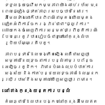
ទទួលឱ្យធ្វើសកម្មភាពយ៉ាងឆាប់រហ័ស មុន
ពេលផ្ទៀងផ្ទាត់ភាពស្របច្បាប់នៃសារ។
អ៊ីមែលទាំងនោះក៏បានពិពណ៌នាម្តងហើយម្តង
ទៀតអំពីការចែករង្វាន់ថាជា "ផ្លូវការ"
ដោយកេងចំណេញពីការសន្មត់ថាព្រឹត្តិការណ៍
បែបនេះត្រូវបានរៀបចំជាទូទៅនៅក្នុងលំហ
រូបិយប័ណ្ណគ្រីបតូ។
ភាពបន្ទាន់ដែលបង្កើតឡើងនេះគឺជាសញ្ញា
សម្គាល់នៃយុទ្ធនាការបន្លំតាមប្រព័ន្ធ
អេឡិចត្រូនិក។ វាមានបំណងលុបបំបាត់ការ
សង្ស័យ និងកាត់បន្ថយលទ្ធភាពដែលអ្នក
ប្រើប្រាស់នឹងសម្គាល់ឃើញសញ្ញាព្រមាន។
នៅខាងក្នុងយន្តការបន្លំ
តំណភ្ជាប់ដែលបានបង្កប់នៅក្នុងអ៊ីមែលឥត