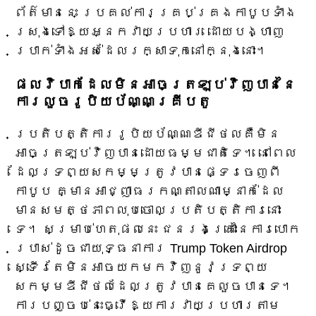
ព័ត៌មាននេះ ប្រគល់ការគ្រប់គ្រងកាបូបទាំង
ស្រុងទៅឱ្យអ្នកវាយប្រហារ ដោយបង្ហាញ
ប្រាក់ទាំងអស់ដែលរក្សាទុកនៅក្នុងនោះ។
ផលវិបាកដែលមិនអាចត្រឡប់វិញបាននៃ
ការលួចរូបិយប័ណ្ណគ្រីបតូ
ប្រតិបត្តិការរូបិយប័ណ្ណឌីជីថលគឺមិន
អាចត្រឡប់វិញបានដោយធម្មជាតិទេ។ នៅពេល
ដែលទ្រព្យសកម្មត្រូវបានផ្ទេរចេញពី
កាបូប គ្មានអាជ្ញាធរកណ្តាលណាម្នាក់ដែល
មានសមត្ថភាពលុបចោលប្រតិបត្តិការនោះ
ទេ។ សម្រាប់ហេតុផលនេះ ជនរងគ្រោះនៃការបោក
ប្រាស់ដូចជាយុទ្ធនាការ Trump Token Airdrop
ស្ទើរតែមិនអាចយកមកវិញនូវទ្រព្យ
សកម្មឌីជីថលដែលត្រូវបានគេលួចបានទេ។
ការបញ្ចប់នេះធ្វើឱ្យការវាយប្រហារតាម