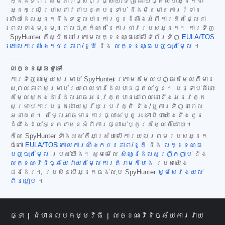
ក្នុងទំព័រសម្ភារៈផ្សព្វផ្សាយ/ទិញ ដោយផ្តល់ថាអ្នកជា
អ្នកប្រើប្រាស់ជាវជាបន្តបន្ទាប់ និងមិនមានការរំខាន
ហើយដែលអ្នកនឹងទទួលបានការជូនដំណឹងអំពីការគិតថ្លៃនា
ពេលខាងមុខមុនពេលផុតកំណត់នៃការជាវរបស់អ្នក។ ការទិញ
SpyHunter គឺស្ថិតនៅក្រោមលក្ខខណ្ឌនៅលើទំព័រទិញ
EULA/TOS
គោលការណ៍ឯកជនភាព/ខូឃី
និង
លក្ខខណ្ឌបញ្ចុះតម្លៃ
។
------
លក្ខខណ្ឌទូទៅ
ការទិញណាមួយសម្រាប់ SpyHunter ក្រោមតម្លៃបញ្ចុះតម្លៃគឺមាន
សុពលភាពសម្រាប់រយៈពេលជាវដែលបានផ្តល់ជូន។ បន្ទាប់ពីនោះ
តម្លៃស្តង់ដារដែលអាចអនុវត្តបាននៅពេលនោះនឹងអនុវត្ត
សម្រាប់ការបន្តដោយស្វ័យប្រវត្តិ និង/ឬការទិញនាពេល
អនាគត។ តម្លៃអាចមានការផ្លាស់ប្តូរ ទោះបីជាយើងនឹងជូន
ដំណឹងដល់អ្នកជាមុនអំពីការផ្លាស់ប្តូរតម្លៃក៏ដោយ។
កំណែ SpyHunter ទាំងអស់គឺអាស្រ័យលើការយល់ព្រមរបស់អ្នក
ចំពោះ
EULA/TOS
គោលការណ៍ឯកជនភាព/ខូគី
និង
លក្ខខណ្ឌ
បញ្ចុះតម្លៃ
របស់យើង។ សូមមើល
សំណួរដែលសួរញឹកញាប់
និង
លក្ខណៈវិនិច្ឆ័យវាយតម្លៃការគំរាមកំហែង
របស់យើង
ផងដែរ។ ប្រសិនបើអ្នកចង់លុប SpyHunter
សូមស្វែងយល់
ពីរបៀប
។
ផ្ទះ
ជំហានលុបកម្មវិធី
លក្ខណៈវិនិច្ឆ័យការវាយ