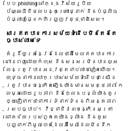
បែប phishing នៅក្នុងវិស័យរូបិយ
ប័ណ្ណឌីជីថលបង្កគ្រោះថ្នាក់ និងបំផ្លិច
បំផ្លាញផ្នែកហិរញ្ញវត្ថុជាពិសេស។
សារឥតបានការសម័យទំនើបមិនតែងតែ
ច្បាស់លាស់ទេ
គំរូ​ដ៏​យូរអង្វែង​ដែល​ថា​អ៊ីមែល​ឥត​បាន​ការ​
ពោរពេញ​ដោយ​កំហុស និង​សរសេរ​មិន​បាន​ល្អ
លែង​ត្រូវ​បាន​អនុវត្ត​ជាប់​លាប់​ទៀត​ហើយ។
យុទ្ធនាការ​បោកប្រាស់​សម័យ​ទំនើប​ជាច្រើន​
ត្រូវ​បាន​បង្កើត​ឡើង​យ៉ាង​មាន​សមត្ថភាព កែ​
លម្អ​ដោយ​រូបភាព និង​ក្លែង​បន្លំ​យ៉ាង​គួរ​
ឲ្យ​ជឿជាក់​ថា​ជា​ការ​ទំនាក់ទំនង​ពី​អង្គភាព​
ស្រប​ច្បាប់។ វិជ្ជាជីវៈ​នេះ​បង្កើន​អត្រា​
ជោគជ័យ​របស់​ពួកគេ​យ៉ាង​ខ្លាំង និង​គូស
បញ្ជាក់​ពី​មូលហេតុ​ដែល​អ៊ីមែល​ដែល​មិន​នឹក