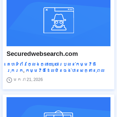
Securedwebsearch.com
គេហទំព័រក្លែងក្លាយ
,
ចោរប្លន់កម្មវិធី
រុករក
,
កម្មវិធីដែលមិនចង់បានសក្តានុពល
មករា 21, 2026