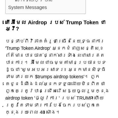
លើការបោកប្រាស់
System Messages
តើអ៊ីមែល Airdrop របស់ Trump Token ជា
អ្វី?
បន្ទាប់ពីវិភាគគំរូជាច្រើននៃយុទ្ធនាការ
'Trump Token Airdrop' អ្នកជំនាញសន្តិសុខ
ព័ត៌មានបានចាត់ថ្នាក់សារទាំងនេះជាសារឥត
បានការ។ អ៊ីមែលជាធម្មតាមានប្រធានបទ
ដូចជា 'សូមអបអរសាទរ៖ អ្នកមានសិទ្ធិ
ទាមទារយក $trumps airdrop tokens'។ ពួក
គេជូនដំណឹងដល់អ្នកទទួលដោយមិនពិតថា
ពួកគេត្រូវបានជ្រើសរើសឱ្យចូលរួមក្នុង
airdrop token 'ផ្លូវការ' របស់ TRUMP ហើយ
ត្រូវតែទាមទារការបែងចែករបស់ពួកគេ
ក្នុងរយៈពេល 48 ម៉ោង។