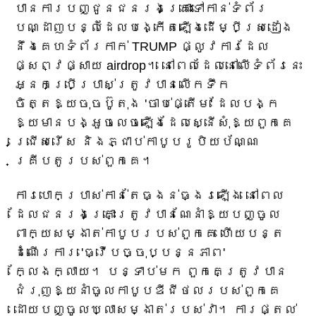
បានការបញ្ជូនជនរងគ្រោះទៅកាន់ទំព័រ
បណ្ដាញបន្លំដែលបង្កើតឡើងដើម្បីស្រដៀង
នឹងគេហទំព័រកាក់ TRUMP ផ្លូវការដែល
ផ្សព្វផ្សាយ airdrop។ នៅពេលដែលនៅលើទំព័រនេះ
អ្នកប្រើប្រាស់ត្រូវបានលើកទឹក
ចិត្តឱ្យចុចប៊ូតុង 'ចាប់ផ្តើម' ដែលបង្ក
ឱ្យមានបង្អួចលេចឡើងដែលស្នើសុំឱ្យពួកគេ
ជ្រើសរើស និងភ្ជាប់កាបូបរូបិយប័ណ្ណ
គ្រីបតូរបស់ពួកគេ។
ការបោកប្រាស់កាន់តែធ្ងន់ធ្ងរឡើង នៅពេល
ដែលជនរងគ្រោះត្រូវបានណែនាំឱ្យបញ្ចូល
ពាក្យសម្ងាត់កាបូបរបស់ពួកគេ ហើយបន្ត
ដំណើរការ 'ធ្វើបច្ចុប្បន្នភាព'
ក្លែងក្លាយ។ បន្ទាប់មក ពួកគេត្រូវបាន
ជំរុញឱ្យនាំចូលកាបូបឌីជីថលរបស់ពួកគេ
ដោយបញ្ចូលឃ្លាសម្ងាត់របស់វា។ ការផ្តល់