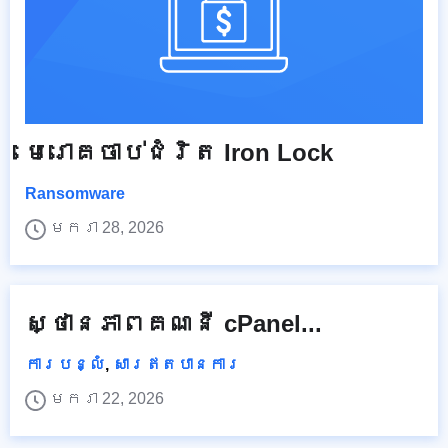
មេរោគ​ចាប់​ជំរិត​ Iron Lock
Ransomware
មករា 28, 2026
ស្ថានភាពគណនី cPanel...
ការបន្លំ
,
សារឥតបានការ
មករា 22, 2026