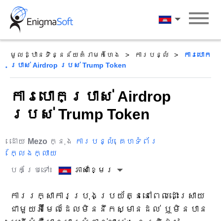
Skip
to
ភាសាខ្មែរ
content
មូលដ្ឋានទិន្នន័យគំរាមកំហែង
ការបន្លំ
ការបោក
ប្រាស់ Airdrop របស់ Trump Token
ការបោកប្រាស់ Airdrop
របស់ Trump Token
ដោយ
Mezo
ក្នុង
ការបន្លំ
,
គេហទំព័រ
ក្លែងក្លាយ
បកប្រែទៅ៖
ភាសាខ្មែរ
ការរក្សាការប្រុងប្រយ័ត្ននៅពេលដោះស្រាយ
ជាមួយអ៊ីមែលដែលមិននឹកស្មានដល់ ឬមិនបាន