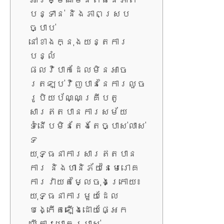
អារម្មណ៍មិនពិតនៃភាព
បន្ទាន់ និងភាពស្រប
ច្បាប់
នៅខាងក្នុងយន្តការ
បន្លំ
ផលវិបាកដែលមិនអាច
ត្រឡប់វិញបាននៃការលួច
រូបិយប័ណ្ណគ្រីបតូ
សារឥតបានការសម័យ
ទំនើបមិនតែងតែច្បាស់លាស់
ទេ
យុទ្ធនាការសារឥតបាន
ការ និងហានិភ័យនៃមេរោគ
ការវាយតម្លៃចុងក្រោយ៖
យុទ្ធនាការមួយដែល
បង្កើតឡើងដោយផ្អែក