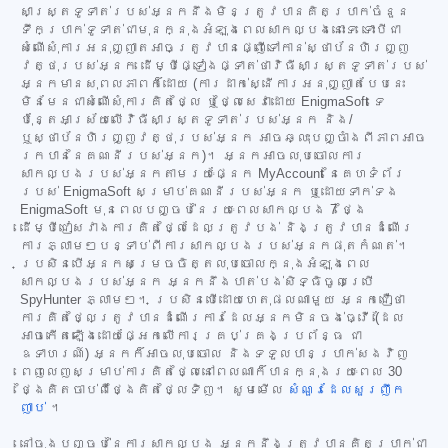
សាស្ត្រទូទាត់របស់អ្នកនឹងមិនត្រូវបានគិតប្រាក់ចំនួន
ទឹកប្រាក់ទូទាត់ជាមុនក្នុងអំឡុងពេលសាកល្បងនោះទេ ទោះបីជា
សំណើសុំការអនុញ្ញាតអាចត្រូវបានផ្ញើទៅកាន់ស្ថាប័នហិរញ្ញ
វត្ថុរបស់អ្នក ដើម្បីផ្ទៀងផ្ទាត់ថាវិធីសាស្ត្រទូទាត់របស់
អ្នកមានសុពលភាពក៏ដោយ (ការដាក់ស្នើការអនុញ្ញាតបែបនេះ
មិនមែនជាសំណើសុំការគិតថ្លៃ ឬថ្លៃសេវាដោយ EnigmaSoft ទេ
ប៉ុន្តែអាស្រ័យលើវិធីសាស្ត្រទូទាត់របស់អ្នក និង/
ឬស្ថាប័នហិរញ្ញវត្ថុរបស់អ្នក អាចឆ្លុះបញ្ចាំងពីភាពអាច
រកបាននៃគណនីរបស់អ្នក)។ អ្នកអាចលុបចោលការ
សាកល្បងរបស់អ្នកតាមរយៈផ្នែក MyAccount នៃគេហទំព័រ
របស់ EnigmaSoft សម្រាប់គណនីរបស់អ្នក ឬដោយទាក់ទង
EnigmaSoft មុនពេលបញ្ចប់នៃរយៈពេលសាកល្បង 7 ថ្ងៃ
ដើម្បីជៀសវាងការគិតថ្លៃដែលត្រូវបង់ និងត្រូវបានដំណើរ
ការភ្លាមៗបន្ទាប់ពីការសាកល្បងរបស់អ្នកផុតកំណត់។
ប្រសិនបើអ្នកសម្រេចចិត្តលុបចោលក្នុងអំឡុងពេល
សាកល្បងរបស់អ្នក អ្នកនឹងបាត់បង់សិទ្ធិចូលប្រើ
SpyHunter ភ្លាមៗ។ ប្រសិនបើដោយហេតុផលណាមួយ អ្នកជឿថា
ការគិតថ្លៃត្រូវបានដំណើរការដែលអ្នកមិនចង់ធ្វើ (ដែល
អាចកើតឡើងដោយផ្អែកលើការគ្រប់គ្រងប្រព័ន្ធ ជា
ឧទាហរណ៍) អ្នកក៏អាចលុបចោល និងទទួលបានប្រាក់សងវិញ
ពេញលេញសម្រាប់ការគិតថ្លៃនៅពេលណាក៏បានក្នុងរយៈពេល 30
ថ្ងៃគិតចាប់ពីថ្ងៃគិតថ្លៃទិញ។ សូមមើល
សំណួរដែលសួរញឹក
ញាប់
។
នៅចុងបញ្ចប់នៃការសាកល្បង អ្នកនឹងត្រូវបានគិតប្រាក់ជា