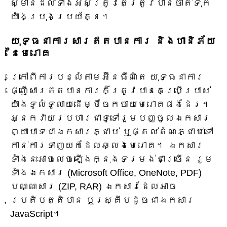
ស្មាន​ដល់​ទាំងអស់​ត្រូវ​តែ​ត្រូវ​បាន​ចាត់​ទុក​
យ៉ាង​ប្រុងប្រយ័ត្ន។
យុទ្ធនាការសារឥតបានការ និងហានិភ័យ
នៃមេរោគ
ក្រៅពីការបន្លំតាមអ៊ីនធឺណិត យុទ្ធនាការ
ផ្ញើសារឥតបានការក៏ត្រូវបានគេប្រើប្រាស់
យ៉ាងទូលំទូលាយដើម្បីចែកចាយមេរោគផងដែរ។
អ្នកវាយប្រហារជាទូទៅរួមបញ្ចូលឯកសារ
ព្យាបាទជាឯកសារភ្ជាប់ ឬផ្តល់តំណភ្ជាប់ទៅ
កាន់ការទាញយកដែលឆ្លងមេរោគ។ ឯកសារ
ទាំងនេះអាចលេចឡើងក្នុងទម្រង់ជាច្រើន រួម
ទាំងឯកសារ (Microsoft Office, OneNote, PDF)
បណ្ណសារ (ZIP, RAR) ឯកសារដែលអាច
ប្រតិបត្តិបាន ឬស្គ្រីបដូចជាឯកសារ
JavaScript។