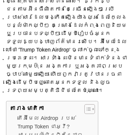
ស្នើសុំគឺមានសារៈសំខាន់ណាស់។ ឧក្រិដ្ឋ
ជនតាមអ៊ីនធឺណិតកាន់តែច្រើនឡើងៗប្រើ
ប្រាស់សារដែលបង្កើតឡើងយ៉ាងល្អ ដែលក្លែង
បន្លំម៉ាកល្បីៗ គម្រោងដែលកំពុងពេញនិយម
ឬប្រធានបទល្បីៗ ដើម្បីរៀបចំអ្នក
ទទួលឱ្យបង្ហាញព័ត៌មានរសើប។ អ៊ីមែលដែល
ហៅថា 'Trump Token Airdrop' ធ្លាក់ចូលទៅក្នុង
ប្រភេទនេះ។ សារទាំងនេះមិនមានទំនាក់ទំនងជា
មួយក្រុមហ៊ុន អង្គការ ឬអង្គភាពស្រប
ច្បាប់ណាមួយឡើយ ហើយពួកវាត្រូវបានរចនា
ឡើងដើម្បីបញ្ឆោតអ្នកទទួល និងលួច
ទ្រព្យសម្បត្តិឌីជីថលតែប៉ុណ្ណោះ។
តារាង​មាតិកា
តើអ៊ីមែល Airdrop របស់
Trump Token ជាអ្វី?