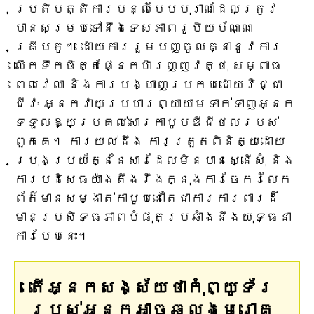
ប្រតិបត្តិការបន្លំបែបបុរាណដែលត្រូវ
បានសម្របទៅនឹងទេសភាពរូបិយប័ណ្ណ
គ្រីបតូ។ ដោយការរួមបញ្ចូលគ្នានូវការ
លើកទឹកចិត្តផ្នែកហិរញ្ញវត្ថុ សម្ពាធ
ពេលវេលា និងការបង្ហាញប្រកបដោយវិជ្ជា
ជីវៈ អ្នកវាយប្រហារព្យាយាមទាក់ទាញអ្នក
ទទួលឱ្យប្រគល់សោរកាបូបឌីជីថលរបស់
ពួកគេ។ ការយល់ដឹង ការត្រួតពិនិត្យដោយ
ប្រុងប្រយ័ត្ននៃសារដែលមិនបានស្នើសុំ និង
ការបដិសេធយ៉ាងតឹងរ៉ឹងក្នុងការចែករំលែក
ព័ត៌មានសម្ងាត់កាបូបនៅតែជាការការពារដ៏
មានប្រសិទ្ធភាពបំផុតប្រឆាំងនឹងយុទ្ធនា
ការបែបនេះ។
តើអ្នកសង្ស័យថាកុំព្យូទ័រ
របស់អ្នកអាចឆ្លងមេរោគ