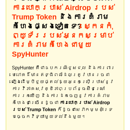
ការបោកប្រាស់ Airdrop របស់
Trump Token
និងការគំរាម
កំហែងផ្សេងទៀតទេ?
ស្កេនកុំ
ព្យូទ័ររបស់អ្នកសម្រាប់
ការគំរាមកំហែងជាមួយ
SpyHunter
SpyHunter គឺជាឧបករណ៍ជួសជុល និងការពារ
មេរោគដ៏មានឥទ្ធិពលដែលត្រូវបានរចនា
ឡើងដើម្បីជួយផ្តល់ឱ្យអ្នកប្រើប្រាស់នូវ
ការវិភាគសុវត្ថិភាពប្រព័ន្ធស៊ីជម្រៅ
ការរកឃើញ និងការដកចេញនូវការគំរាម
កំហែងជាច្រើនដូចជា
ការបោកប្រាស់ Airdrop
របស់ Trump Token
ក៏ដូចជាសេវាកម្មគាំទ្រ
បច្ចេកវិទ្យាមួយទល់នឹងមួយ។