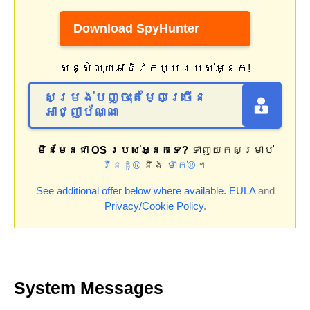
Download SpyHunter
សន្សំលុយអាជីវកម្មរបស់អ្នក!
សម្រង់បញ្ចុះតម្លៃច្រើន
អាជ្ញាប័ណ្ណ
មិនមែនជា OS របស់អ្នកទេ?
ទាញយកសម្រាប់
វីនដូ®
និង
ម៉ាក់®
។
See additional offer below where available.
EULA
and
Privacy/Cookie Policy
.
System Messages