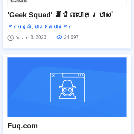
'Geek Squad' អ៊ីម៉ែលបោកប្រាស់
ការបន្លំ
,
សារឥតបានការ
ឧសភា 8, 2023
24,697
Fuq.com