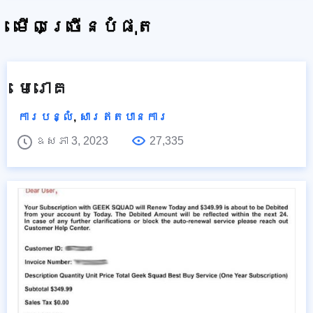
មើលច្រើនបំផុត
មេរោគ
ការបន្លំ
,
សារឥតបានការ
ឧសភា 3, 2023
27,335