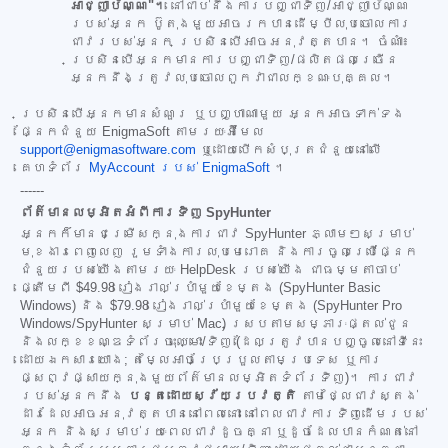
អាជ្ញាប័ណ្ណ"។
នៅជាប់នឹងការបញ្ជាទិញ/អាជ្ញាប័ណ្ណ
របស់អ្នក ប៊ូតុងមួយអាចរកបានដើម្បីលុបចោលការ
ជាវរបស់អ្នក ប្រសិនបើអាចអនុវត្តបាន។ ចំណាំ៖
ប្រសិនបើអ្នកមានការបញ្ជាទិញ/ផលិតផលច្រើន
អ្នកនឹងត្រូវលុបចោលពួកវាជាលក្ខណៈបុគ្គល។
ប្រសិនបើអ្នកមានសំណួរ ឬបញ្ហាណាមួយ អ្នកអាចទាក់ទង
ផ្នែកជំនួយ EnigmaSoft តាមរយៈអ៊ីមែល
support@enigmasoftware.com
ឬដោយបើកសំបុត្រជំនួយនៅលើ
គេហទំព័រ
MyAccount របស់ EnigmaSoft
។
------
ព័ត៌មានលម្អិតអំពីការទិញ SpyHunter
អ្នកក៏មានជម្រើសក្នុងការជាវ SpyHunter ភ្លាមៗសម្រាប់
មុខងារពេញលេញ រួមទាំងការលុបមេរោគ និងការចូលប្រើផ្នែក
ជំនួយរបស់យើងតាមរយៈ HelpDesk របស់យើង ជាធម្មតាចាប់
ផ្តើមពី
$49.98
រៀងរាល់ប្រាំមួយខែម្តង (SpyHunter Basic
Windows) និង
$79.98
រៀងរាល់ប្រាំមួយខែម្តង (SpyHunter Pro
Windows/SpyHunter សម្រាប់ Mac) ស្របតាមសម្ភារៈផ្តល់ជូន
និងលក្ខខណ្ឌទំព័រចុះឈ្មោះ/ទិញ (ដែលត្រូវបានបញ្ចូលនៅទីនេះ
ដោយឯកសារយោង; តម្លៃអាចប្រែប្រួលតាមប្រទេស ឬការ
ផ្សព្វផ្សាយក្នុងមួយព័ត៌មានលម្អិតទំព័រទិញ)។ ការជាវ
របស់អ្នកនឹង
បន្តដោយស្វ័យប្រវត្តិ
តាមថ្លៃជាវស្តង់
ដារដែលអាចអនុវត្តបាននៅពេលនោះ នៅពេលជាវការទិញដើមរបស់
អ្នក និងសម្រាប់រយៈពេលជាវដូចគ្នា ឬដូចដែលបានកំណត់នៅ