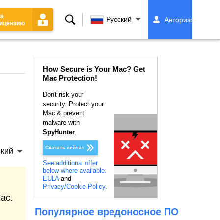
на
Поиск
Русский
Авторизоваться
ицензию
How Secure is Your Mac? Get
Mac Protection!
Don't risk your
security. Protect your
Mac & prevent
malware with
SpyHunter
.
Скачать сейчас
ский
See additional offer
below where available.
EULA
and
Privacy/Cookie Policy
.
Mac.
Популярное вредоносное ПО