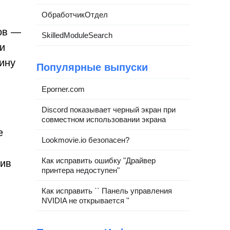
ОбработчикОтдел
ов —
SkilledModuleSearch
и
ину
Популярные выпуски
Eporner.com
Discord показывает черный экран при
совместном использовании экрана
е
Lookmovie.io безопасен?
Как исправить ошибку "Драйвер
рив
принтера недоступен"
Как исправить `` Панель управления
NVIDIA не открывается ''