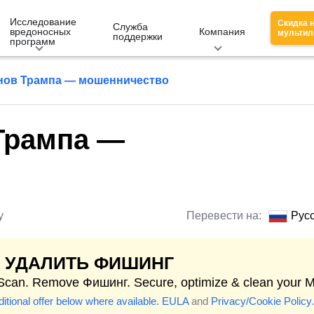
Исследование
Скидка 
Служба
вредоносных
Компания
мультил
поддержки
программ
нов Трампа — мошенничество
Трампа —
у
Перевести на:
Рус
К УДАЛИТЬ ФИШИНГ
 Scan. Remove Фишинг. Secure, optimize & clean your 
itional offer below where available.
EULA
and
Privacy/Cookie Policy
.