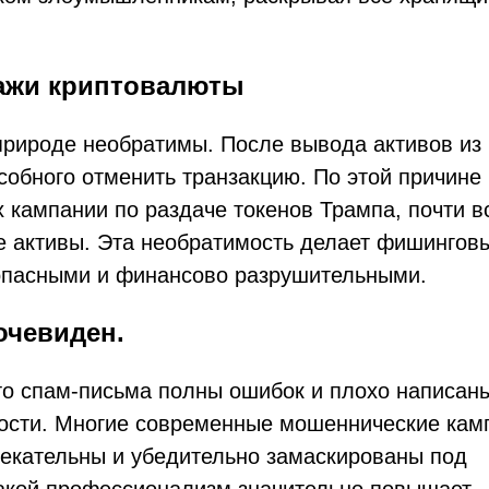
ажи криптовалюты
природе необратимы. После вывода активов из
собного отменить транзакцию. По этой причине
кампании по раздаче токенов Трампа, почти в
е активы. Эта необратимость делает фишингов
 опасными и финансово разрушительными.
очевиден.
то спам-письма полны ошибок и плохо написан
ности. Многие современные мошеннические кам
лекательны и убедительно замаскированы под