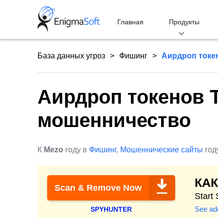
Skip
to
Главная
Продукты
content
База данных угроз
Фишинг
Аирдроп токе
Аирдроп токенов 
мошенничество
К
Mezo
году в
Фишинг
,
Мошеннические сайты
год
КА
Scan & Remove Now
Start
See add
SPYHUNTER