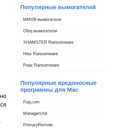
Популярные вымогателей
MMVB-вымогатели
Ofoq вымогатели
XHAMSTER Ransomware
Hlas Ransomware
Poaz Ransomware
Популярные вредоносные
программы для Mac
чно
Fuq.com
тся
ManagerUnit
»
PrimaryRemote