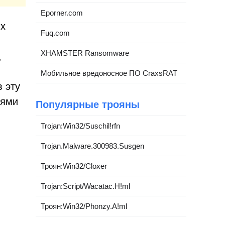
Eporner.com
ых
Fuq.com
XHAMSTER Ransomware
,
Мобильное вредоносное ПО CraxsRAT
 эту
иями
Популярные трояны
Trojan:Win32/Suschil!rfn
Trojan.Malware.300983.Susgen
Троян:Win32/Cloxer
Trojan:Script/Wacatac.H!ml
Троян:Win32/Phonzy.A!ml