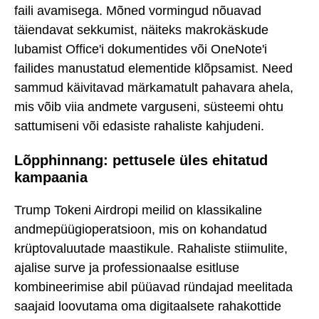
faili avamisega. Mõned vormingud nõuavad
täiendavat sekkumist, näiteks makrokäskude
lubamist Office'i dokumentides või OneNote'i
failides manustatud elementide klõpsamist. Need
sammud käivitavad märkamatult pahavara ahela,
mis võib viia andmete varguseni, süsteemi ohtu
sattumiseni või edasiste rahaliste kahjudeni.
Lõpphinnang: pettusele üles ehitatud
kampaania
Trump Tokeni Airdropi meilid on klassikaline
andmepüügioperatsioon, mis on kohandatud
krüptovaluutade maastikule. Rahaliste stiimulite,
ajalise surve ja professionaalse esitluse
kombineerimise abil püüavad ründajad meelitada
saajaid loovutama oma digitaalsete rahakottide