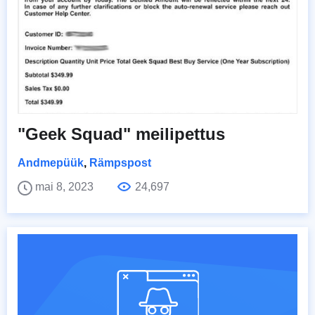
"Geek Squad" meilipettus
Andmepüük
,
Rämpspost
mai 8, 2023
24,697