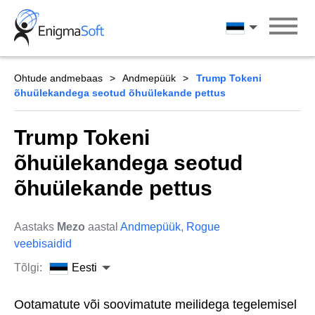
Skip
to
Eesti
content
Ohtude andmebaas
Andmepüük
Trump Tokeni
õhuülekandega seotud õhuülekande pettus
Trump Tokeni
õhuülekandega seotud
õhuülekande pettus
Aastaks
Mezo
aastal
Andmepüük
,
Rogue
veebisaidid
Tõlgi:
Eesti
Ootamatute või soovimatute meilidega tegelemisel