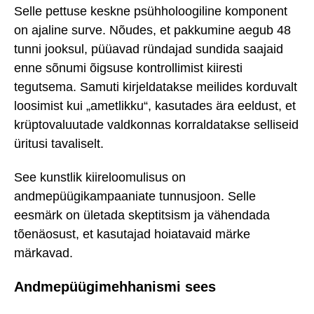
Selle pettuse keskne psühholoogiline komponent
on ajaline surve. Nõudes, et pakkumine aegub 48
tunni jooksul, püüavad ründajad sundida saajaid
enne sõnumi õigsuse kontrollimist kiiresti
tegutsema. Samuti kirjeldatakse meilides korduvalt
loosimist kui „ametlikku“, kasutades ära eeldust, et
krüptovaluutade valdkonnas korraldatakse selliseid
üritusi tavaliselt.
See kunstlik kiireloomulisus on
andmepüügikampaaniate tunnusjoon. Selle
eesmärk on ületada skeptitsism ja vähendada
tõenäosust, et kasutajad hoiatavaid märke
märkavad.
Andmepüügimehhanismi sees