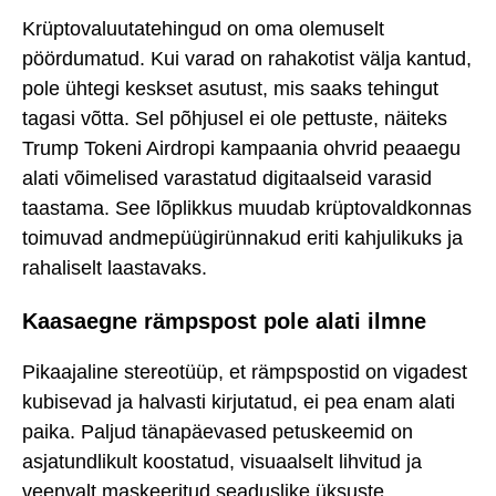
Krüptovaluutatehingud on oma olemuselt
pöördumatud. Kui varad on rahakotist välja kantud,
pole ühtegi keskset asutust, mis saaks tehingut
tagasi võtta. Sel põhjusel ei ole pettuste, näiteks
Trump Tokeni Airdropi kampaania ohvrid peaaegu
alati võimelised varastatud digitaalseid varasid
taastama. See lõplikkus muudab krüptovaldkonnas
toimuvad andmepüügirünnakud eriti kahjulikuks ja
rahaliselt laastavaks.
Kaasaegne rämpspost pole alati ilmne
Pikaajaline stereotüüp, et rämpspostid on vigadest
kubisevad ja halvasti kirjutatud, ei pea enam alati
paika. Paljud tänapäevased petuskeemid on
asjatundlikult koostatud, visuaalselt lihvitud ja
veenvalt maskeeritud seaduslike üksuste