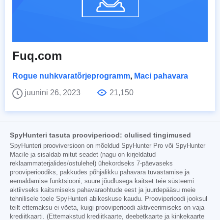
Fuq.com
Rogue nuhkvaratõrjeprogramm
,
Maci pahavara
juunini 26, 2023
21,150
SpyHunteri tasuta prooviperiood: olulised tingimused
SpyHunteri prooviversioon on mõeldud SpyHunter Pro või SpyHunter
Macile ja sisaldab mitut seadet (nagu on kirjeldatud
reklaammaterjalides/ostulehel) ühekordseks 7-päevaseks
prooviperioodiks, pakkudes põhjalikku pahavara tuvastamise ja
eemaldamise funktsiooni, suure jõudlusega kaitset teie süsteemi
aktiivseks kaitsmiseks pahavaraohtude eest ja juurdepääsu meie
tehnilisele toele SpyHunteri abikeskuse kaudu. Prooviperioodi jooksul
teilt ettemaksu ei võeta, kuigi prooviperioodi aktiveerimiseks on vaja
krediitkaarti. (Ettemakstud krediitkaarte, deebetkaarte ja kinkekaarte