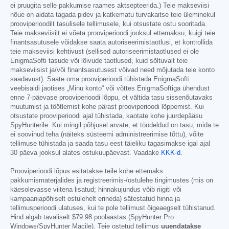
ei pruugita selle pakkumise raames aktsepteerida.) Teie makseviisi
nõue on aidata tagada pidev ja katkematu turvakaitse teie üleminekul
prooviperioodilt tasulisele tellimusele, kui otsustate ostu sooritada.
Teie makseviisilt ei võeta prooviperioodi jooksul ettemaksu, kuigi teie
finantsasutusele võidakse saata autoriseerimistaotlusi, et kontrollida
teie makseviisi kehtivust (sellised autoriseerimistaotlused ei ole
EnigmaSofti tasude või lõivude taotlused, kuid sõltuvalt teie
makseviisist ja/või finantsasutusest võivad need mõjutada teie konto
saadavust). Saate oma prooviperioodi tühistada EnigmaSofti
veebisaidi jaotises „Minu konto“ või võttes EnigmaSoftiga ühendust
enne 7-päevase prooviperioodi lõppu, et vältida tasu sissenõutavaks
muutumist ja töötlemist kohe pärast prooviperioodi lõppemist. Kui
otsustate prooviperioodi ajal tühistada, kaotate kohe juurdepääsu
SpyHunterile. Kui mingil põhjusel arvate, et töödeldud on tasu, mida te
ei soovinud teha (näiteks süsteemi administreerimise tõttu), võite
tellimuse tühistada ja saada tasu eest täieliku tagasimakse igal ajal
30 päeva jooksul alates ostukuupäevast. Vaadake
KKK-d
.
Prooviperioodi lõpus esitatakse teile kohe ettemaks
pakkumismaterjalides ja registreerimis-/ostulehe tingimustes (mis on
käesolevasse viitena lisatud; hinnakujundus võib riigiti või
kampaaniapõhiselt ostulehelt erineda) sätestatud hinna ja
tellimusperioodi ulatuses, kui te pole tellimust õigeaegselt tühistanud.
Hind algab tavaliselt
$79.98
poolaastas (SpyHunter Pro
Windows/SpyHunter Macile). Teie ostetud tellimus
uuendatakse