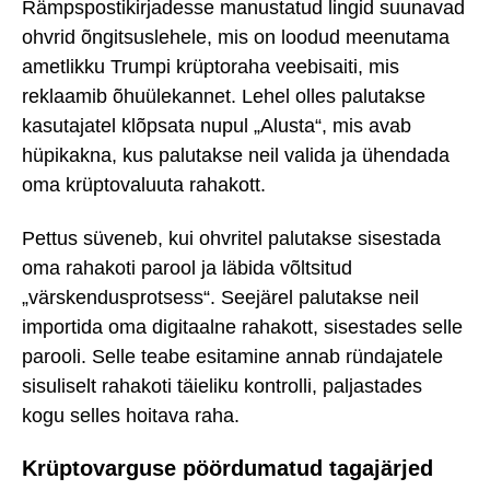
Rämpspostikirjadesse manustatud lingid suunavad
ohvrid õngitsuslehele, mis on loodud meenutama
ametlikku Trumpi krüptoraha veebisaiti, mis
reklaamib õhuülekannet. Lehel olles palutakse
kasutajatel klõpsata nupul „Alusta“, mis avab
hüpikakna, kus palutakse neil valida ja ühendada
oma krüptovaluuta rahakott.
Pettus süveneb, kui ohvritel palutakse sisestada
oma rahakoti parool ja läbida võltsitud
„värskendusprotsess“. Seejärel palutakse neil
importida oma digitaalne rahakott, sisestades selle
parooli. Selle teabe esitamine annab ründajatele
sisuliselt rahakoti täieliku kontrolli, paljastades
kogu selles hoitava raha.
Krüptovarguse pöördumatud tagajärjed