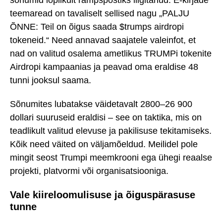
teemaread on tavaliselt sellised nagu „PALJU
ÕNNE: Teil on õigus saada $trumps airdropi
tokeneid.“ Need annavad saajatele valeinfot, et
nad on valitud osalema ametlikus TRUMPi tokenite
Airdropi kampaanias ja peavad oma eraldise 48
tunni jooksul saama.
Sõnumites lubatakse väidetavalt 2800–26 900
dollari suuruseid eraldisi – see on taktika, mis on
teadlikult valitud elevuse ja pakilisuse tekitamiseks.
Kõik need väited on väljamõeldud. Meilidel pole
mingit seost Trumpi meemkrooni ega ühegi reaalse
projekti, platvormi või organisatsiooniga.
Vale kiireloomulisuse ja õiguspärasuse
tunne