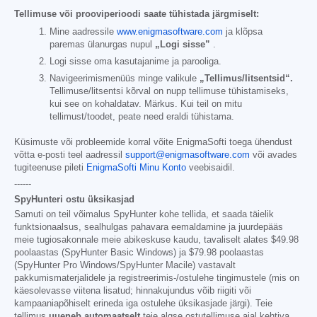
Tellimuse või prooviperioodi saate tühistada järgmiselt:
Mine aadressile
www.enigmasoftware.com
ja klõpsa
paremas ülanurgas nupul
„Logi sisse”
.
Logi sisse oma kasutajanime ja parooliga.
Navigeerimismenüüs minge valikule
„Tellimus/litsentsid“.
Tellimuse/litsentsi kõrval on nupp tellimuse tühistamiseks,
kui see on kohaldatav. Märkus. Kui teil on mitu
tellimust/toodet, peate need eraldi tühistama.
Küsimuste või probleemide korral võite EnigmaSofti toega ühendust
võtta e-posti teel aadressil
support@enigmasoftware.com
või avades
tugiteenuse pileti
EnigmaSofti Minu Konto
veebisaidil.
------
SpyHunteri ostu üksikasjad
Samuti on teil võimalus SpyHunter kohe tellida, et saada täielik
funktsionaalsus, sealhulgas pahavara eemaldamine ja juurdepääs
meie tugiosakonnale meie abikeskuse kaudu, tavaliselt alates
$49.98
poolaastas (SpyHunter Basic Windows) ja
$79.98
poolaastas
(SpyHunter Pro Windows/SpyHunter Macile) vastavalt
pakkumismaterjalidele ja registreerimis-/ostulehe tingimustele (mis on
käesolevasse viitena lisatud; hinnakujundus võib riigiti või
kampaaniapõhiselt erineda iga ostulehe üksikasjade järgi). Teie
tellimus
uueneb automaatselt
teie algse ostutellimuse ajal kehtiva