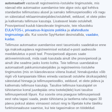
automaatselt
vastavalt registreerimis-/ostulehe tingimustele, mis
näevad ette automaatse uuendamise teie algse ostu ajal kehtiva
standardse tellimustasu alusel ja samaks tellimusperioodiks või nagu
on sätestatud reklaamimaterjalides/ostulehelt, eeldusel, et olete pidev
ja katkematu tellimuse kasutaja. Lisateavet leiate ostulehelt.
Prooviperiood kuulub käesolevate tingimuste, teie nõusoleku
EULA/TOS-i,
privaatsus-/küpsiste poliitika
ja
allahindluste
tingimustega
alla. Kui soovite SpyHunteri desinstallida,
vaadake,
kuidas
.
Tellimuse automaatse uuendamise eest tasumiseks saadetakse enne
iga maksekuupäeva registreerimisel esitatud e-posti aadressile
meeldetuletus e-posti teel. Prooviperioodi alguses saate
aktiveerimiskoodi, mida saab kasutada ainult ühe prooviperioodi ja
ainult ühe seadme jaoks konto kohta. Teie tellimus uuendatakse
automaatselt pakkumismaterjalides ja registreerimis-/ostulehe
tingimustes (mis on käesolevasse viitena lisatud; hinnakujundus võib
riigiti või kampaaniate lõikes erineda vastavalt ostulehe üksikasjadele)
sätestatud hinnaga ja tellimusperioodiks, eeldusel, et olete pideva ja
katkematu tellimuse kasutaja. Tasulise tellimuse kasutajatel on
tühistamise korral juurdepääs oma tootele(dele) kuni tasulise
tellimusperioodi lõpuni. Kui soovite oma praeguse tellimusperioodi
eest raha tagasi saada, peate tühistama ja taotlema raha tagasi 30
päeva jooksul alates viimasest ostust ning te lõpetate kohe täieliku
funktsionaalsuse saamise, kui teie tagasimakse on töödeldud.