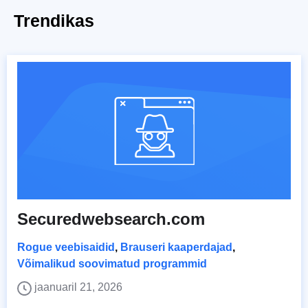
Trendikas
Securedwebsearch.com
Rogue veebisaidid
,
Brauseri kaaperdajad
,
Võimalikud soovimatud programmid
jaanuaril 21, 2026