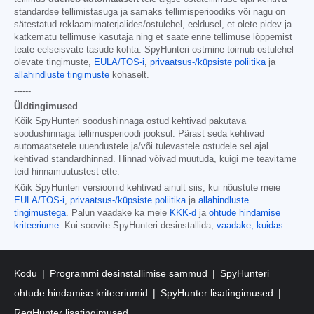
standardse tellimistasuga ja samaks tellimisperioodiks või nagu on
sätestatud reklaamimaterjalides/ostulehel, eeldusel, et olete pidev ja
katkematu tellimuse kasutaja ning et saate enne tellimuse lõppemist
teate eelseisvate tasude kohta. SpyHunteri ostmine toimub ostulehel
olevate tingimuste,
EULA/TOS-i
,
privaatsus-/küpsiste poliitika
ja
allahindluste tingimuste
kohaselt.
------
Üldtingimused
Kõik SpyHunteri soodushinnaga ostud kehtivad pakutava
soodushinnaga tellimusperioodi jooksul. Pärast seda kehtivad
automaatsetele uuendustele ja/või tulevastele ostudele sel ajal
kehtivad standardhinnad. Hinnad võivad muutuda, kuigi me teavitame
teid hinnamuutustest ette.
Kõik SpyHunteri versioonid kehtivad ainult siis, kui nõustute meie
EULA/TOS-i
,
privaatsus-/küpsiste poliitika
ja
allahindluste
tingimustega
. Palun vaadake ka meie
KKK-d
ja
ohtude hindamise
kriteeriume
. Kui soovite SpyHunteri desinstallida,
vaadake, kuidas
.
Kodu
Programmi desinstallimise sammud
SpyHunteri
ohtude hindamise kriteeriumid
SpyHunter lisatingimused
RegHunter lisatingimused