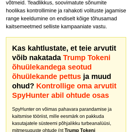
võtmeid. Teadlikkus, soovimatute sõnumite
hoolikas kontrollimine ja rahakoti volituste jagamise
range keeldumine on endiselt kõige tõhusamad
kaitsemeetmed selliste kampaaniate vastu.
Kas kahtlustate, et teie arvutit
võib nakatada
Trump Tokeni
õhuülekandega seotud
õhuülekande pettus
ja muud
ohud?
Kontrollige oma arvutit
SpyHunter abil ohtude osas
SpyHunter on võimas pahavara parandamise ja
kaitsmise tööriist, mille eesmärk on pakkuda
kasutajatele süsteemi põhjalikku turbeanalüüsi,
mitmesuguste ohtude (nt
Trump Tokeni