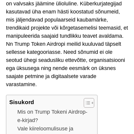
on valvsaks jäämine ülioluline. Küberkurjategijad
kasutavad üha enam hästi koostatud sõnumeid,
mis jäljendavad populaarseid kaubamärke,
trendikaid projekte või kõrgetasemelisi teemasid, et
manipuleerida saajaid tundlikku teavet avaldama.
Nn Trump Token Airdropi meilid kuuluvad täpselt
sellesse kategooriasse. Need sõnumid ei ole
seotud ühegi seadusliku ettevõtte, organisatsiooni
ega üksusega ning nende eesmärk on üksnes
saajate petmine ja digitaalsete varade
varastamine.
Sisukord
Mis on Trump Tokeni Airdrop-
e-kirjad?
Vale kiireloomulisuse ja