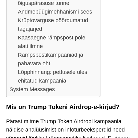
õiguspärasuse tunne
Andmepüügimehhanismi sees
Krüptovarguse pöördumatud
tagajärjed
Kaasaegne rämpspost pole
alati ilmne
Rämpspostikampaaniad ja
pahavara oht
Lõpphinnang: pettusele üles
ehitatud kampaania
System Messages
Mis on Trump Tokeni Airdrop-e-kirjad?
Pärast mitme Trump Token Airdropi kampaania
näidise analüüsimist on infoturbeeksperdid need
sõnumid lõplikult rämpspostiks liigitanud. E-kirjade