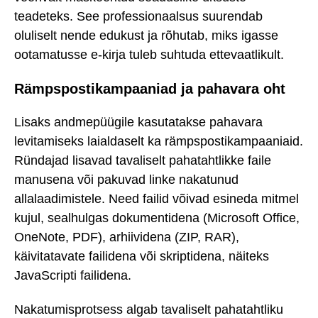
teadeteks. See professionaalsus suurendab
oluliselt nende edukust ja rõhutab, miks igasse
ootamatusse e-kirja tuleb suhtuda ettevaatlikult.
Rämpspostikampaaniad ja pahavara oht
Lisaks andmepüügile kasutatakse pahavara
levitamiseks laialdaselt ka rämpspostikampaaniaid.
Ründajad lisavad tavaliselt pahatahtlikke faile
manusena või pakuvad linke nakatunud
allalaadimistele. Need failid võivad esineda mitmel
kujul, sealhulgas dokumentidena (Microsoft Office,
OneNote, PDF), arhiividena (ZIP, RAR),
käivitatavate failidena või skriptidena, näiteks
JavaScripti failidena.
Nakatumisprotsess algab tavaliselt pahatahtliku