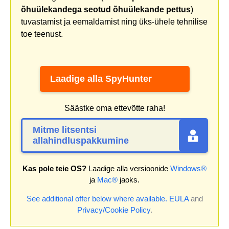
õhuülekandega seotud õhuülekande pettus
)
tuvastamist ja eemaldamist ning üks-ühele tehnilise
toe teenust.
Laadige alla SpyHunter
Säästke oma ettevõtte raha!
Mitme litsentsi
allahindluspakkumine
Kas pole teie OS?
Laadige alla versioonide
Windows®
ja
Mac®
jaoks.
See additional offer below where available.
EULA
and
Privacy/Cookie Policy
.