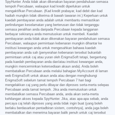
SpyHunter. Anda tidak akan dikenakan bayaran pendahuluan semasa
tempoh Percubaan, walaupun kad kredit diperlukan untuk
mengaktifkan Percubaan. (Kad kredit prabayar, kad debit dan kad
hadiah mungkin tidak diterima di bawah tawaran ini.) Keperluan untuk
kaedah pembayaran anda adalah untuk membantu memastikan
perlindungan keselamatan yang berterusan dan tidak terganggu
semasa peralihan anda daripada Percubaan kepada langganan
berbayar sekiranya anda memutuskan untuk membeli. Kaedah
pembayaran anda tidak akan dikenakan bayaran pendahuluan semasa
Percubaan, walaupun permintaan kebenaran mungkin dihantar ke
institusi kewangan anda untuk mengesahkan bahawa kaedah
pembayaran anda sah (penyerahan kebenaran tersebut bukanlah
permintaan untuk caj atau yuran oleh EnigmaSoft tetapi, bergantung
pada kaedah pembayaran anda dan/atau institusi kewangan anda,
mungkin mencerminkan ketersediaan akaun anda). Anda boleh
membatalkan Percubaan anda melalui bahagian MyAccount di laman
web EnigmaSoft untuk akaun anda atau dengan menghubungi
EnigmaSoft sebelum tamat tempoh Percubaan 7 hari bagi
mengelakkan caj yang perlu dibayar dan diproses serta-merta selepas
Percubaan anda tamat tempoh. Jika anda memutuskan untuk
membatalkan semasa Percubaan anda, anda akan serta-merta
kehilangan akses kepada SpyHunter. Jika, atas apa-apa sebab, anda
percaya caj telah diproses yang anda tidak ingin buat (yang boleh
berlaku berdasarkan pentadbiran sistem, contohnya), anda juga boleh
membatalkan dan menerima bayaran balik penuh untuk caj tersebut