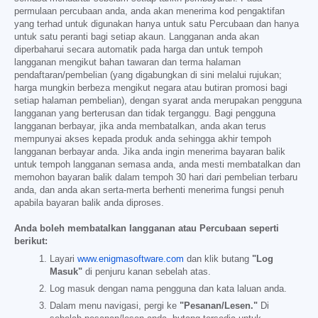
permulaan percubaan anda, anda akan menerima kod pengaktifan
yang terhad untuk digunakan hanya untuk satu Percubaan dan hanya
untuk satu peranti bagi setiap akaun. Langganan anda akan
diperbaharui secara automatik pada harga dan untuk tempoh
langganan mengikut bahan tawaran dan terma halaman
pendaftaran/pembelian (yang digabungkan di sini melalui rujukan;
harga mungkin berbeza mengikut negara atau butiran promosi bagi
setiap halaman pembelian), dengan syarat anda merupakan pengguna
langganan yang berterusan dan tidak terganggu. Bagi pengguna
langganan berbayar, jika anda membatalkan, anda akan terus
mempunyai akses kepada produk anda sehingga akhir tempoh
langganan berbayar anda. Jika anda ingin menerima bayaran balik
untuk tempoh langganan semasa anda, anda mesti membatalkan dan
memohon bayaran balik dalam tempoh 30 hari dari pembelian terbaru
anda, dan anda akan serta-merta berhenti menerima fungsi penuh
apabila bayaran balik anda diproses.
Anda boleh membatalkan langganan atau Percubaan seperti
berikut:
Layari
www.enigmasoftware.com
dan klik butang
"Log
Masuk"
di penjuru kanan sebelah atas.
Log masuk dengan nama pengguna dan kata laluan anda.
Dalam menu navigasi, pergi ke
"Pesanan/Lesen."
Di