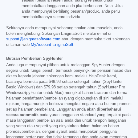
sebelah pesanan/lesen anda, butang tersedia untuk
membatalkan langganan anda jika berkenaan. Nota: Jika
anda mempunyai berbilang pesanan/produk, anda perlu
membatalkannya secara individu.
Sekiranya anda mempunyai sebarang soalan atau masalah, anda
boleh menghubungi Sokongan EnigmaSoft melalui e-mel di
support@enigmasoftware.com
atau dengan membuka tiket sokongan
di laman web
MyAccount EnigmaSoft
.
------
Butiran Pembelian SpyHunter
Anda juga mempunyai pilihan untuk melanggan SpyHunter dengan
segera untuk fungsi penuh, termasuk penyingkiran perisian hasad dan
akses kepada jabatan sokongan kami melalui HelpDesk kami,
biasanya bermula pada
$49.98
setiap setengah tahun (SpyHunter
Basic Windows) dan
$79.98
setiap setengah tahun (SpyHunter Pro
Windows/SpyHunter untuk Mac) mengikut bahan tawaran dan terma
halaman pendaftaran/pembelian (yang digabungkan di sini melalui
rujukan; harga mungkin berbeza mengikut negara atau butiran promosi
setiap halaman pembelian). Langganan anda akan
diperbaharui
secara automatik
pada yuran langganan standard yang terpakai pada
masa langganan pembelian asal anda dan untuk tempoh langganan
yang sama atau seperti yang dinyatakan dalam halaman bahan
promosi/pembelian, dengan syarat anda merupakan pengguna
langganan berterusan dan tidak terganggu dan anda akan menerima