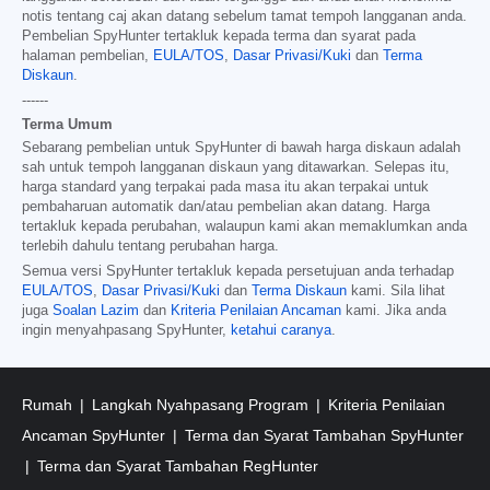
notis tentang caj akan datang sebelum tamat tempoh langganan anda.
Pembelian SpyHunter tertakluk kepada terma dan syarat pada
halaman pembelian,
EULA/TOS
,
Dasar Privasi/Kuki
dan
Terma
Diskaun
.
------
Terma Umum
Sebarang pembelian untuk SpyHunter di bawah harga diskaun adalah
sah untuk tempoh langganan diskaun yang ditawarkan. Selepas itu,
harga standard yang terpakai pada masa itu akan terpakai untuk
pembaharuan automatik dan/atau pembelian akan datang. Harga
tertakluk kepada perubahan, walaupun kami akan memaklumkan anda
terlebih dahulu tentang perubahan harga.
Semua versi SpyHunter tertakluk kepada persetujuan anda terhadap
EULA/TOS
,
Dasar Privasi/Kuki
dan
Terma Diskaun
kami. Sila lihat
juga
Soalan Lazim
dan
Kriteria Penilaian Ancaman
kami. Jika anda
ingin menyahpasang SpyHunter,
ketahui caranya
.
Rumah
Langkah Nyahpasang Program
Kriteria Penilaian
Ancaman SpyHunter
Terma dan Syarat Tambahan SpyHunter
Terma dan Syarat Tambahan RegHunter