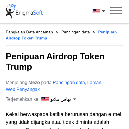
Skip
to
بهاس ملايو
content
Pangkalan Data Ancaman
Pancingan data
Penipuan
Airdrop Token Trump
Penipuan Airdrop Token
Trump
Menjelang
Mezo
pada
Pancingan data
,
Laman
Web Penyangak
Terjemahkan ke
بهاس ملايو
Kekal berwaspada ketika berurusan dengan e-mel
yang tidak dijangka atau tidak diminta adalah