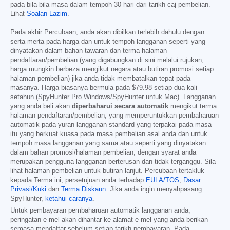
pada bila-bila masa dalam tempoh 30 hari dari tarikh caj pembelian.
Lihat
Soalan Lazim
.
Pada akhir Percubaan, anda akan dibilkan terlebih dahulu dengan
serta-merta pada harga dan untuk tempoh langganan seperti yang
dinyatakan dalam bahan tawaran dan terma halaman
pendaftaran/pembelian (yang digabungkan di sini melalui rujukan;
harga mungkin berbeza mengikut negara atau butiran promosi setiap
halaman pembelian) jika anda tidak membatalkan tepat pada
masanya. Harga biasanya bermula pada
$79.98
setiap dua kali
setahun (SpyHunter Pro Windows/SpyHunter untuk Mac). Langganan
yang anda beli akan
diperbaharui secara automatik
mengikut terma
halaman pendaftaran/pembelian, yang memperuntukkan pembaharuan
automatik pada yuran langganan standard yang terpakai pada masa
itu yang berkuat kuasa pada masa pembelian asal anda dan untuk
tempoh masa langganan yang sama atau seperti yang dinyatakan
dalam bahan promosi/halaman pembelian, dengan syarat anda
merupakan pengguna langganan berterusan dan tidak terganggu. Sila
lihat halaman pembelian untuk butiran lanjut. Percubaan tertakluk
kepada Terma ini, persetujuan anda terhadap
EULA/TOS
,
Dasar
Privasi/Kuki
dan
Terma Diskaun
. Jika anda ingin menyahpasang
SpyHunter,
ketahui caranya
.
Untuk pembayaran pembaharuan automatik langganan anda,
peringatan e-mel akan dihantar ke alamat e-mel yang anda berikan
semasa mendaftar sebelum setiap tarikh pembayaran. Pada