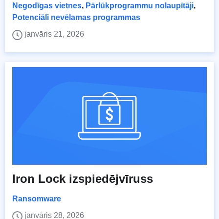
Negodīgas vietnes
,
Pārlūkprogrammu nolaupītāji
,
Potenciāli nevēlamas programmas
janvāris 21, 2026
Iron Lock izspiedējvīruss
Ransomware
janvāris 28, 2026