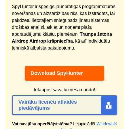
SpyHunter ir spēcīgs ļaunprātīgas programmatūras
novēršanas un aizsardzības rīks, kas izstrādāts, lai
palīdzētu lietotājiem sniegt padziļinātu sistēmas
drošības analīzi, atklāt un noņemt plašu
apdraudējumu klāstu, piemēram,
Trampa žetona
Airdrop Airdrop krāpniecība
, kā arī individuālu
tehniskā atbalsta pakalpojumu.
Download SpyHunter
Ietaupiet sava biznesa naudu!
Vairāku licenču atlaides
piedāvājums
Vai nav jūsu operētājsistēma?
Lejupielādēt
Windows®