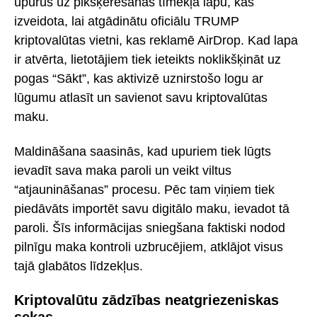
upurus uz pikšķerēšanas tīmekļa lapu, kas
izveidota, lai atgādinātu oficiālu TRUMP
kriptovalūtas vietni, kas reklamē AirDrop. Kad lapa
ir atvērta, lietotājiem tiek ieteikts noklikšķināt uz
pogas “Sākt”, kas aktivizē uznirstošo logu ar
lūgumu atlasīt un savienot savu kriptovalūtas
maku.
Maldināšana saasinās, kad upuriem tiek lūgts
ievadīt sava maka paroli un veikt viltus
“atjaunināšanas” procesu. Pēc tam viņiem tiek
piedāvāts importēt savu digitālo maku, ievadot tā
paroli. Šīs informācijas sniegšana faktiski nodod
pilnīgu maka kontroli uzbrucējiem, atklājot visus
tajā glabātos līdzekļus.
Kriptovalūtu zādzības neatgriezeniskas
sekas