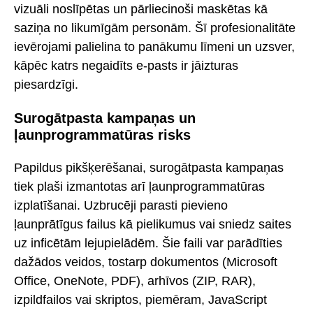
vizuāli noslīpētas un pārliecinoši maskētas kā
saziņa no likumīgām personām. Šī profesionalitāte
ievērojami palielina to panākumu līmeni un uzsver,
kāpēc katrs negaidīts e-pasts ir jāizturas
piesardzīgi.
Surogātpasta kampaņas un
ļaunprogrammatūras risks
Papildus pikšķerēšanai, surogātpasta kampaņas
tiek plaši izmantotas arī ļaunprogrammatūras
izplatīšanai. Uzbrucēji parasti pievieno
ļaunprātīgus failus kā pielikumus vai sniedz saites
uz inficētām lejupielādēm. Šie faili var parādīties
dažādos veidos, tostarp dokumentos (Microsoft
Office, OneNote, PDF), arhīvos (ZIP, RAR),
izpildfailos vai skriptos, piemēram, JavaScript