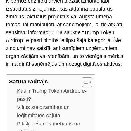
Kibernoziedznieki arvien biežāk izmanto labi
izstrādātus ziņojumus, kas atdarina populārus
zīmolus, aktuālus projektus vai augsta līmeņa
tēmas, lai manipulētu ar saņēmējiem, lai tie atklātu
sensitīvu informāciju. Tā sauktie “Trump Token
Airdrop” e-pasti pilnībā ietilpst šajā kategorijā. Šie
ziņojumi nav saistīti ar likumīgiem uzņēmumiem,
organizācijām vai vienībām, un to vienīgais mērķis
ir maldināt saņēmējus un nozagt digitālos aktīvus.
Satura rādītājs
Kas ir Trump Token Airdrop e-
pasti?
Viltus steidzamības un
leģitimitātes sajūta
Pikšķerēšanas mehānisma