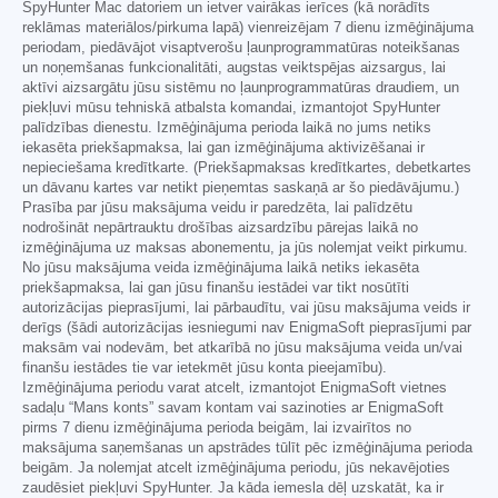
SpyHunter Mac datoriem un ietver vairākas ierīces (kā norādīts
reklāmas materiālos/pirkuma lapā) vienreizējam 7 dienu izmēģinājuma
periodam, piedāvājot visaptverošu ļaunprogrammatūras noteikšanas
un noņemšanas funkcionalitāti, augstas veiktspējas aizsargus, lai
aktīvi aizsargātu jūsu sistēmu no ļaunprogrammatūras draudiem, un
piekļuvi mūsu tehniskā atbalsta komandai, izmantojot SpyHunter
palīdzības dienestu. Izmēģinājuma perioda laikā no jums netiks
iekasēta priekšapmaksa, lai gan izmēģinājuma aktivizēšanai ir
nepieciešama kredītkarte. (Priekšapmaksas kredītkartes, debetkartes
un dāvanu kartes var netikt pieņemtas saskaņā ar šo piedāvājumu.)
Prasība par jūsu maksājuma veidu ir paredzēta, lai palīdzētu
nodrošināt nepārtrauktu drošības aizsardzību pārejas laikā no
izmēģinājuma uz maksas abonementu, ja jūs nolemjat veikt pirkumu.
No jūsu maksājuma veida izmēģinājuma laikā netiks iekasēta
priekšapmaksa, lai gan jūsu finanšu iestādei var tikt nosūtīti
autorizācijas pieprasījumi, lai pārbaudītu, vai jūsu maksājuma veids ir
derīgs (šādi autorizācijas iesniegumi nav EnigmaSoft pieprasījumi par
maksām vai nodevām, bet atkarībā no jūsu maksājuma veida un/vai
finanšu iestādes tie var ietekmēt jūsu konta pieejamību).
Izmēģinājuma periodu varat atcelt, izmantojot EnigmaSoft vietnes
sadaļu “Mans konts” savam kontam vai sazinoties ar EnigmaSoft
pirms 7 dienu izmēģinājuma perioda beigām, lai izvairītos no
maksājuma saņemšanas un apstrādes tūlīt pēc izmēģinājuma perioda
beigām. Ja nolemjat atcelt izmēģinājuma periodu, jūs nekavējoties
zaudēsiet piekļuvi SpyHunter. Ja kāda iemesla dēļ uzskatāt, ka ir