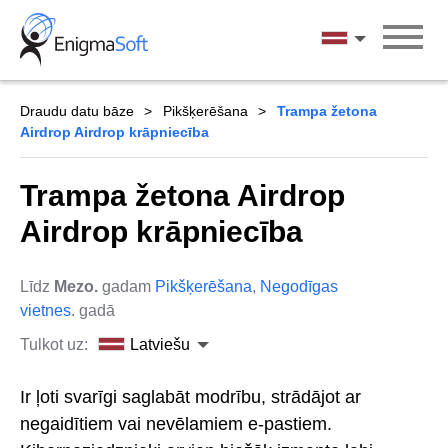
Skip
to
Latviešu
content
Draudu datu bāze
Pikšķerēšana
Trampa žetona
Airdrop Airdrop krāpniecība
Trampa žetona Airdrop
Airdrop krāpniecība
Līdz
Mezo.
gadam
Pikšķerēšana
,
Negodīgas
vietnes
. gadā
Tulkot uz:
Latviešu
Ir ļoti svarīgi saglabāt modrību, strādājot ar
negaidītiem vai nevēlamiem e-pastiem.