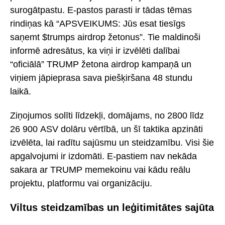
surogātpastu. E-pastos parasti ir tādas tēmas
rindiņas kā “APSVEIKUMS: Jūs esat tiesīgs
saņemt $trumps airdrop žetonus”. Tie maldinoši
informē adresātus, ka viņi ir izvēlēti dalībai
“oficiālā” TRUMP žetona airdrop kampaņā un
viņiem jāpieprasa sava piešķiršana 48 stundu
laikā.
Ziņojumos solīti līdzekļi, domājams, no 2800 līdz
26 900 ASV dolāru vērtībā, un šī taktika apzināti
izvēlēta, lai radītu sajūsmu un steidzamību. Visi šie
apgalvojumi ir izdomāti. E-pastiem nav nekāda
sakara ar TRUMP memekoinu vai kādu reālu
projektu, platformu vai organizāciju.
Viltus steidzamības un leģitimitātes sajūta