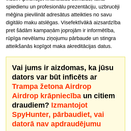
spiedienu un profesionālu prezentāciju, uzbrucēji
mēģina pievilināt adresātus atteikties no savu
digitālo maku atslēgas. Visefektīvākā aizsardzība
pret šādām kampaņām joprojām ir informētība,
rūpīga nevēlamu ziņojumu pārbaude un stingra
atteikšanās kopīgot maka akreditācijas datus.
Vai jums ir aizdomas, ka jūsu
dators var būt inficēts ar
Trampa žetona Airdrop
Airdrop krāpniecība
un citiem
draudiem?
Izmantojot
SpyHunter, pārbaudiet, vai
datorā nav apdraudējumu