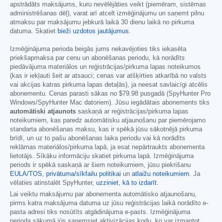
apstrādāts maksājums, kuru nevēlējāties veikt (piemēram, sistēmas
administrēšanas dēļ), varat arī atcelt izmēģinājumu un saņemt pilnu
atmaksu par maksājumu jebkurā laikā 30 dienu laikā no pirkuma
datuma. Skatiet
bieži uzdotos jautājumus
.
Izmēģinājuma perioda beigās jums nekavējoties tiks iekasēta
priekšapmaksa par cenu un abonēšanas periodu, kā norādīts
piedāvājuma materiālos un reģistrācijas/pirkuma lapas noteikumos
(kas ir iekļauti šeit ar atsauci; cenas var atšķirties atkarībā no valsts
vai akcijas katras pirkuma lapas detaļās), ja neesat savlaicīgi atcēlis
abonementu. Cenas parasti sākas no
$79.98
pusgadā (SpyHunter Pro
Windows/SpyHunter Mac datoriem). Jūsu iegādātais abonements tiks
automātiski atjaunots
saskaņā ar reģistrācijas/pirkuma lapas
noteikumiem, kas paredz automātisku atjaunošanu par piemērojamo
standarta abonēšanas maksu, kas ir spēkā jūsu sākotnējā pirkuma
brīdī, un uz to pašu abonēšanas laika periodu vai kā norādīts
reklāmas materiālos/pirkuma lapā, ja esat nepārtraukts abonementa
lietotājs. Sīkāku informāciju skatiet pirkuma lapā. Izmēģinājuma
periods ir spēkā saskaņā ar šiem noteikumiem, jūsu piekrišanu
EULA/TOS
,
privātuma/sīkfailu politikai
un
atlaižu noteikumiem
. Ja
vēlaties atinstalēt SpyHunter,
uzziniet, kā to izdarīt
.
Lai veiktu maksājumu par abonementa automātisko atjaunošanu,
pirms katra maksājuma datuma uz jūsu reģistrācijas laikā norādīto e-
pasta adresi tiks nosūtīts atgādinājuma e-pasts. Izmēģinājuma
perioda sākumā jūs saņemsiet aktivizācijas kodu, ko var izmantot