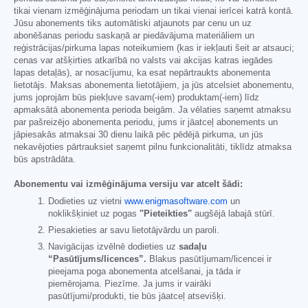
tikai vienam izmēģinājuma periodam un tikai vienai ierīcei katrā kontā.
Jūsu abonements tiks automātiski atjaunots par cenu un uz
abonēšanas periodu saskaņā ar piedāvājuma materiāliem un
reģistrācijas/pirkuma lapas noteikumiem (kas ir iekļauti šeit ar atsauci;
cenas var atšķirties atkarībā no valsts vai akcijas katras iegādes
lapas detaļās), ar nosacījumu, ka esat nepārtraukts abonementa
lietotājs. Maksas abonementa lietotājiem, ja jūs atcelsiet abonementu,
jums joprojām būs piekļuve savam(-iem) produktam(-iem) līdz
apmaksātā abonementa perioda beigām. Ja vēlaties saņemt atmaksu
par pašreizējo abonementa periodu, jums ir jāatceļ abonements un
jāpiesakās atmaksai 30 dienu laikā pēc pēdējā pirkuma, un jūs
nekavējoties pārtrauksiet saņemt pilnu funkcionalitāti, tiklīdz atmaksa
būs apstrādāta.
Abonementu vai izmēģinājuma versiju var atcelt šādi:
Dodieties uz vietni
www.enigmasoftware.com
un
noklikšķiniet uz pogas
"Pieteikties"
augšējā labajā stūrī.
Piesakieties ar savu lietotājvārdu un paroli.
Navigācijas izvēlnē dodieties uz
sadaļu
“Pasūtījums/licences”.
Blakus pasūtījumam/licencei ir
pieejama poga abonementa atcelšanai, ja tāda ir
piemērojama. Piezīme. Ja jums ir vairāki
pasūtījumi/produkti, tie būs jāatceļ atsevišķi.