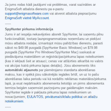
Ja jums rodas kādi jautājumi vai problēmas, varat sazināties ar
EnigmaSoft atbalsta dienestu pa e-pastu
support@enigmasoftware.com
vai atverot atbalsta pieprasījumu
EnigmaSoft vietnē MyAccount
.
------
SpyHunter pirkuma informācija
Jums ir arī iespēja nekavējoties abonēt SpyHunter, lai saņemtu pilnu
funkcionalitāti, tostarp ļaunprogrammatūras noņemšanu un piekļuvi
mūsu atbalsta nodaļai, izmantojot mūsu palīdzības dienestu, parasti
sākot no
$49.98
pusgadā (SpyHunter Basic Windows) un
$79.98
pusgadā (SpyHunter Pro Windows/SpyHunter Mac) saskaņā ar
piedāvājuma materiāliem un reģistrācijas/pirkuma lapas noteikumiem
(kas ir iekļauti šeit ar atsauci; cenas var atšķirties atkarībā no valsts
vai akcijas katrā pirkuma lapas detaļās). Jūsu abonements tiks
automātiski atjaunots
par piemērojamo standarta abonēšanas
maksu, kas ir spēkā jūsu sākotnējās iegādes brīdī, un uz to pašu
abonēšanas laika periodu vai kā norādīts reklāmas materiālos/pirkuma
lapā, ja esat nepārtraukts abonementa lietotājs un pirms abonementa
termiņa beigām saņemsiet paziņojumu par gaidāmajām maksām.
SpyHunter iegāde ir pakļauta pirkuma lapas noteikumiem un
nosacījumiem,
EULA/TOS
,
privātuma/sīkfailu politikai
un
atlaižu
noteikumiem
.
------