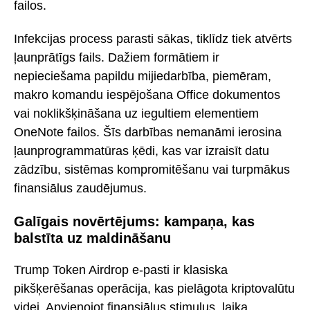
failos.
Infekcijas process parasti sākas, tiklīdz tiek atvērts
ļaunprātīgs fails. Dažiem formātiem ir
nepieciešama papildu mijiedarbība, piemēram,
makro komandu iespējošana Office dokumentos
vai noklikšķināšana uz iegultiem elementiem
OneNote failos. Šīs darbības nemanāmi ierosina
ļaunprogrammatūras ķēdi, kas var izraisīt datu
zādzību, sistēmas kompromitēšanu vai turpmākus
finansiālus zaudējumus.
Galīgais novērtējums: kampaņa, kas
balstīta uz maldināšanu
Trump Token Airdrop e-pasti ir klasiska
pikšķerēšanas operācija, kas pielāgota kriptovalūtu
videi. Apvienojot finansiālus stimulus, laika