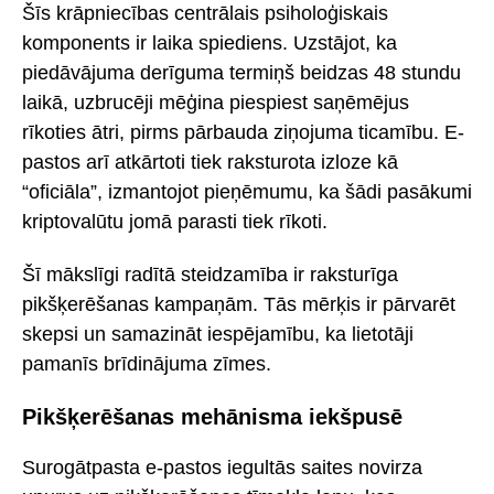
Šīs krāpniecības centrālais psiholoģiskais
komponents ir laika spiediens. Uzstājot, ka
piedāvājuma derīguma termiņš beidzas 48 stundu
laikā, uzbrucēji mēģina piespiest saņēmējus
rīkoties ātri, pirms pārbauda ziņojuma ticamību. E-
pastos arī atkārtoti tiek raksturota izloze kā
“oficiāla”, izmantojot pieņēmumu, ka šādi pasākumi
kriptovalūtu jomā parasti tiek rīkoti.
Šī mākslīgi radītā steidzamība ir raksturīga
pikšķerēšanas kampaņām. Tās mērķis ir pārvarēt
skepsi un samazināt iespējamību, ka lietotāji
pamanīs brīdinājuma zīmes.
Pikšķerēšanas mehānisma iekšpusē
Surogātpasta e-pastos iegultās saites novirza