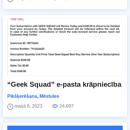
“Geek Squad” e-pasta krāpniecība
Pikšķerēšana
,
Mēstules
maijā 8, 2023
24,697