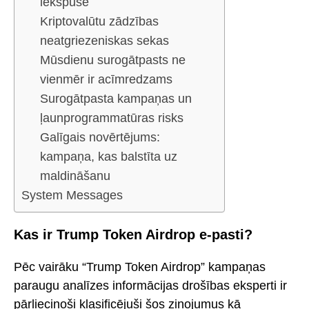
iekšpusē
Kriptovalūtu zādzības
neatgriezeniskas sekas
Mūsdienu surogātpasts ne
vienmēr ir acīmredzams
Surogātpasta kampaņas un
ļaunprogrammatūras risks
Galīgais novērtējums:
kampaņa, kas balstīta uz
maldināšanu
System Messages
Kas ir Trump Token Airdrop e-pasti?
Pēc vairāku “Trump Token Airdrop” kampaņas
paraugu analīzes informācijas drošības eksperti ir
pārliecinoši klasificējuši šos ziņojumus kā