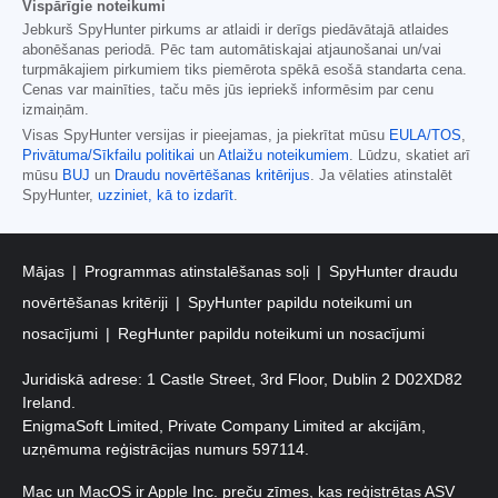
Vispārīgie noteikumi
Jebkurš SpyHunter pirkums ar atlaidi ir derīgs piedāvātajā atlaides
abonēšanas periodā. Pēc tam automātiskajai atjaunošanai un/vai
turpmākajiem pirkumiem tiks piemērota spēkā esošā standarta cena.
Cenas var mainīties, taču mēs jūs iepriekš informēsim par cenu
izmaiņām.
Visas SpyHunter versijas ir pieejamas, ja piekrītat mūsu
EULA/TOS
,
Privātuma/Sīkfailu politikai
un
Atlaižu noteikumiem
. Lūdzu, skatiet arī
mūsu
BUJ
un
Draudu novērtēšanas kritērijus
. Ja vēlaties atinstalēt
SpyHunter,
uzziniet, kā to izdarīt
.
Mājas
Programmas atinstalēšanas soļi
SpyHunter draudu
novērtēšanas kritēriji
SpyHunter papildu noteikumi un
nosacījumi
RegHunter papildu noteikumi un nosacījumi
Juridiskā adrese: 1 Castle Street, 3rd Floor, Dublin 2 D02XD82
Ireland.
EnigmaSoft Limited, Private Company Limited ar akcijām,
uzņēmuma reģistrācijas numurs 597114.
Mac un MacOS ir Apple Inc. preču zīmes, kas reģistrētas ASV