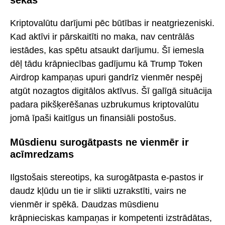
Kriptovalūtu darījumi pēc būtības ir neatgriezeniski.
Kad aktīvi ir pārskaitīti no maka, nav centrālās
iestādes, kas spētu atsaukt darījumu. Šī iemesla
dēļ tādu krāpniecības gadījumu kā Trump Token
Airdrop kampaņas upuri gandrīz vienmēr nespēj
atgūt nozagtos digitālos aktīvus. Šī galīgā situācija
padara pikšķerēšanas uzbrukumus kriptovalūtu
jomā īpaši kaitīgus un finansiāli postošus.
Mūsdienu surogātpasts ne vienmēr ir
acīmredzams
Ilgstošais stereotips, ka surogātpasta e-pastos ir
daudz kļūdu un tie ir slikti uzrakstīti, vairs ne
vienmēr ir spēkā. Daudzas mūsdienu
krāpnieciskas kampaņas ir kompetenti izstrādātas,