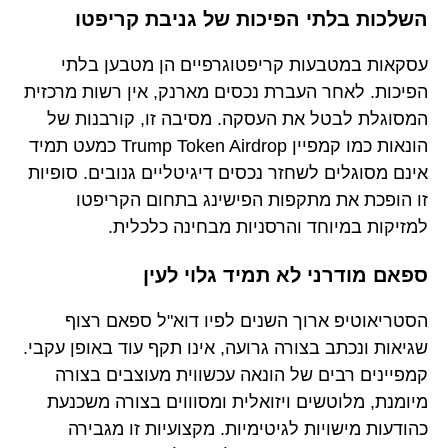
השלכות בלתי הפיכות של גניבת קריפטו
עסקאות במטבעות קריפטוגרפיים הן מטבען בלתי
הפיכות. לאחר העברת נכסים מארנק, אין רשות מרכזית
המסוגלת לבטל את העסקה. מסיבה זו, קורבנות של
הונאות כמו קמפיין Trump Token Airdrop כמעט תמיד
אינם מסוגלים לשחזר נכסים דיגיטליים גנובים. סופיות
זו הופכת את מתקפות הפישינג בתחום הקריפטו
למזיקות במיוחד והרסניות מבחינה כלכלית.
ספאם מודרני לא תמיד גלוי לעין
הסטריאוטיפ ארוך השנים לפיו דוא"ל ספאם רצוף
שגיאות ונכתב בצורה גרועה, אינו תקף עוד באופן עקבי.
קמפיינים רבים של הונאה עכשווית מעוצבים בצורה
מיומנת, מלוטשים ויזואלית ומסוווים בצורה משכנעת
כהודעות מישויות לגיטימיות. מקצועיות זו מגבירה