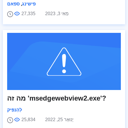
פישינג
,
ספאם
מַאִי 3, 2023
27,335
מה זה 'msedgewebview2.exe'?
לְהַנפִּיק
יָנוּאָר 25, 2022
25,834