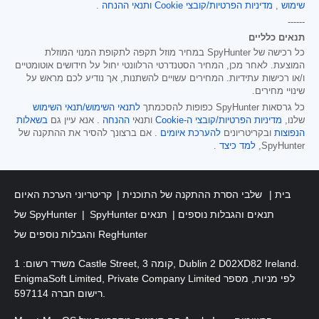
שימוש
,
מדיניות הפרטיות/קובצי Cookie
ותנאי ההנחה
.
------
תנאים כלליים
כל רכישה של SpyHunter במחיר מוזל תקפה לתקופת המנוי המוזלת
המוצעת. לאחר מכן, המחיר הסטנדרטי הרלוונטי יחול על חידושים אוטומטיים
ו/או רכישות עתידיות. המחירים עשויים להשתנות, אך נודיע לכם מראש על
שינויי מחירים.
כל גרסאות SpyHunter כפופות להסכמתך
לתנאי השימוש/תנאי השימוש
שלנו,
מדיניות הפרטיות/קובצי ה-Cookie
ותנאי
ההנחה
. אנא עיין גם
בשאלות
הנפוצות
ובקריטריונים
להערכת איומים
. אם ברצונך להסיר את ההתקנה של
SpyHunter,
למד כיצד
.
בית
שלבי הסרת ההתקנה של התוכנית
קריטריוני הערכת האיום
SpyHunter תנאים והגבלות נוספים
תנאים
של SpyHunter
והגבלות נוספים של RegHunter
משרד רשום: 1 Castle Street, קומה 3, Dublin 2 D02XD82 Ireland.
EnigmaSoft Limited, Private Company Limited לפי מניות, מספר
רישום חברה 597114.