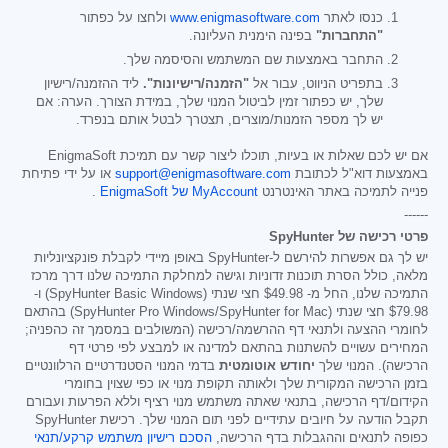
כנסו לאתר
www.enigmasoftware.com
ולחצו על כפתור
"התחברות"
בפינה הימנית העליונה.
התחבר באמצעות שם המשתמש והסיסמה שלך.
בתפריט הניווט, עבור אל
"הזמנה/רישיונות".
ליד ההזמנה/רישיון
שלך, יש כפתור זמין לביטול המנוי שלך, במידת הצורך. הערה: אם
יש לך מספר הזמנות/מוצרים, תצטרך לבטל אותם בנפרד.
אם יש לכם שאלות או בעיות, תוכלו ליצור קשר עם תמיכת EnigmaSoft
באמצעות דוא"ל לכתובת
support@enigmasoftware.com
או על ידי פתיחת
פנייה לתמיכה באתר האינטרנט
MyAccount של EnigmaSoft
.
------
פרטי רכישה של SpyHunter
יש לך גם אפשרות להירשם ל-SpyHunter באופן מיידי לקבלת פונקציונליות
מלאה, כולל הסרת תוכנות זדוניות וגישה למחלקת התמיכה שלנו דרך מרכז
התמיכה שלנו, החל מ-
$49.98
חצי שנתי (SpyHunter Basic Windows) ו-
$79.98
חצי שנתי (SpyHunter Pro Windows/SpyHunter for Mac) בהתאם
לחומרי ההצעה ולתנאי דף ההרשמה/רכישה (המשולבים במסמך זה כהפניה;
המחירים עשויים להשתנות בהתאם למדינה או למבצע לפי פרטי דף
הרכישה). המנוי שלך
יחודש אוטומטית
בדמי המנוי הסטנדרטיים הרלוונטיים
בזמן הרכישה המקורית שלך ולאותה תקופת מנוי או כפי שצוין בחומרי
הקידום/דף הרכישה, בתנאי שאתה משתמש מנוי רציף וללא הפרעות ועבורם
תקבל הודעה על חיובים עתידיים לפני תום המנוי שלך. רכישת SpyHunter
כפופה לתנאים וההגבלות בדף הרכישה,
הסכם רישיון משתמש קרקע/תנאי