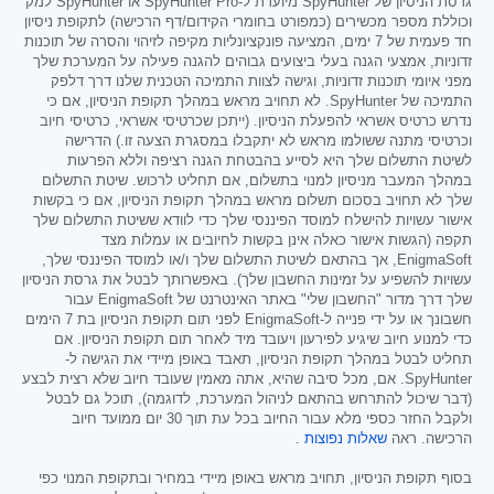
גרסת הניסיון של SpyHunter מיועדת ל-SpyHunter Pro או SpyHunter למק
וכוללת מספר מכשירים (כמפורט בחומרי הקידום/דף הרכישה) לתקופת ניסיון
חד פעמית של 7 ימים, המציעה פונקציונליות מקיפה לזיהוי והסרה של תוכנות
זדוניות, אמצעי הגנה בעלי ביצועים גבוהים להגנה פעילה על המערכת שלך
מפני איומי תוכנות זדוניות, וגישה לצוות התמיכה הטכנית שלנו דרך דלפק
התמיכה של SpyHunter. לא תחויב מראש במהלך תקופת הניסיון, אם כי
נדרש כרטיס אשראי להפעלת הניסיון. (ייתכן שכרטיסי אשראי, כרטיסי חיוב
וכרטיסי מתנה ששולמו מראש לא יתקבלו במסגרת הצעה זו.) הדרישה
לשיטת התשלום שלך היא לסייע בהבטחת הגנה רציפה וללא הפרעות
במהלך המעבר מניסיון למנוי בתשלום, אם תחליט לרכוש. שיטת התשלום
שלך לא תחויב בסכום תשלום מראש במהלך תקופת הניסיון, אם כי בקשות
אישור עשויות להישלח למוסד הפיננסי שלך כדי לוודא ששיטת התשלום שלך
תקפה (הגשות אישור כאלה אינן בקשות לחיובים או עמלות מצד
EnigmaSoft, אך בהתאם לשיטת התשלום שלך ו/או למוסד הפיננסי שלך,
עשויות להשפיע על זמינות החשבון שלך). באפשרותך לבטל את גרסת הניסיון
שלך דרך מדור "החשבון שלי" באתר האינטרנט של EnigmaSoft עבור
חשבונך או על ידי פנייה ל-EnigmaSoft לפני תום תקופת הניסיון בת 7 הימים
כדי למנוע חיוב שיגיע לפירעון ויעובד מיד לאחר תום תקופת הניסיון. אם
תחליט לבטל במהלך תקופת הניסיון, תאבד באופן מיידי את הגישה ל-
SpyHunter. אם, מכל סיבה שהיא, אתה מאמין שעובד חיוב שלא רצית לבצע
(דבר שיכול להתרחש בהתאם לניהול המערכת, לדוגמה), תוכל גם לבטל
ולקבל החזר כספי מלא עבור החיוב בכל עת תוך 30 יום ממועד חיוב
הרכישה. ראה
שאלות נפוצות
.
בסוף תקופת הניסיון, תחויב מראש באופן מיידי במחיר ובתקופת המנוי כפי