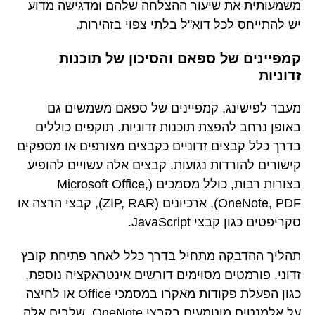
משמעותית את שיעור ההצלחה שלהם ומדגישה מדוע
יש להתייחס לכל דוא"ל בלתי צפוי בזהירות.
קמפיינים של ספאם והסיכון של תוכנות
זדוניות
מעבר לפישינג, קמפיינים של ספאם משמשים גם
באופן נרחב להפצת תוכנות זדוניות. תוקפים כוללים
בדרך כלל קבצים זדוניים כקבצים מצורפים או מספקים
קישורים להורדות נגועות. קבצים אלה עשויים להופיע
בצורות רבות, כולל מסמכים (Microsoft Office,
OneNote, PDF), ארכיונים (ZIP, RAR), קבצי הרצה או
סקריפטים כגון קבצי JavaScript.
תהליך ההדבקה מתחיל בדרך כלל לאחר פתיחת קובץ
זדוני. פורמטים מסוימים דורשים אינטראקציה נוספת,
כגון הפעלת פקודות מאקרו במסמכי Office או לחיצה
על אלמנטים מוטמעים בקבצי OneNote. שלבים אלה