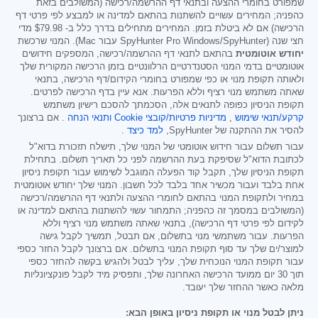
שמפורט בחומרי ההצעה ובתנאי דף ההרשמה/רכישה (המשולבים בזאת
כהפניה; המחירים עשויים להשתנות בהתאם למדינה או למבצע לפי פרטי דף
הרכישה) אם לא ביטלת בזמן. המחירים מתחילים בדרך כלל ב-
$79.98
מדי
חצי שנה (SpyHunter Pro Windows/SpyHunter עבור Mac). המנוי שרכשת
יחודש אוטומטית
בהתאם לתנאי דף ההרשמה/רכישה, המספקים חידושים
אוטומטיים בדמי המנוי הסטנדרטיים הרלוונטיים בזמן הרכישה המקורית שלך
ולאותה תקופת מנוי או כפי שמפורט בחומרי הקידום/דף הרכישה, בתנאי
שאתה משתמש מנוי רציף וללא הפרעות. אנא עיין בדף הרכישה לפרטים.
תקופת הניסיון כפופה לתנאים אלה, הסכמתך להסכם רישיון משתמש
קרקע/תנאי שימוש
,
מדיניות פרטיות/קובצי Cookie
ותנאי הנחה
. אם ברצונך
להסיר את ההתקנה של SpyHunter,
למד כיצד
.
עבור תשלום עבור חידוש אוטומטי של המנוי שלך, תישלח תזכורת בדוא"ל
לכתובת הדוא"ל שסיפקת בעת ההרשמה לפני כל תאריך תשלום. בתחילת
תקופת הניסיון שלך, תקבל קוד הפעלה המוגבל לשימוש עבור תקופת ניסיון
אחת בלבד ועבור מכשיר אחד בלבד לכל חשבון. המנוי שלך יחודש אוטומטית
במחיר ולתקופת המנוי בהתאם לחומרי ההצעה ולתנאי דף ההרשמה/רכישה
(המשולבים במסמך זה כהפניה; התמחור עשוי להשתנות בהתאם למדינה או
לקידום לפי פרטי דף הרכישה), בתנאי שאתה משתמש מנוי רציף וללא
הפרעות. עבור משתמשי מנוי בתשלום, אם תבטל, תמשיך לקבל גישה
למוצר/ים שלך עד סוף תקופת המנוי בתשלום. אם ברצונך לקבל החזר כספי
עבור תקופת המנוי הנוכחית שלך, עליך לבטל ולהגיש בקשה להחזר כספי
תוך 30 יום ממועד הרכישה האחרונה שלך, ותפסיק מיד לקבל פונקציונליות
מלאה כאשר ההחזר שלך יעובד.
ניתן לבטל מנוי או תקופת ניסיון באופן הבא: