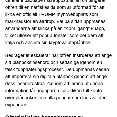
Länkar inbäddade i skräppostmejlen omdirigerar
offren till en nätfiskesida som är utformad för att
likna en officiell TRUMP-myntwebbplats som
marknadsför en airdrop. Väl på sidan uppmanas
användarna att klicka på en "Kom igång"-knapp,
vilket utlöser ett popup-fönster som ber dem att
välja och ansluta sin kryptovalutaplånbok.
Bedrägeriet eskalerar när offren instrueras att ange
sitt plånbokslösenord och sedan gå igenom en
falsk "uppdateringsprocess". De uppmanas sedan
att importera sin digitala plånbok genom att ange
dess lösenordsfras. Genom att lämna ut denna
information får angriparna i praktiken full kontroll
över plånboken och alla pengar som lagras i den
exponeras.