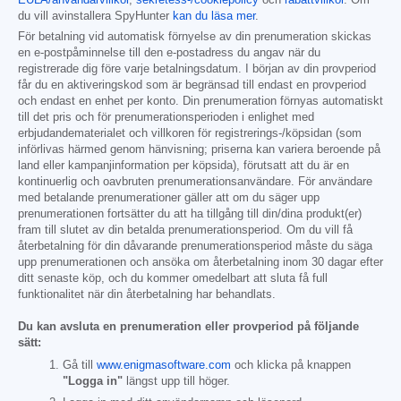
EULA/användarvillkor
,
sekretess-/cookiepolicy
och
rabattvillkor
. Om
du vill avinstallera SpyHunter
kan du läsa mer
.
För betalning vid automatisk förnyelse av din prenumeration skickas
en e-postpåminnelse till den e-postadress du angav när du
registrerade dig före varje betalningsdatum. I början av din provperiod
får du en aktiveringskod som är begränsad till endast en provperiod
och endast en enhet per konto. Din prenumeration förnyas automatiskt
till det pris och för prenumerationsperioden i enlighet med
erbjudandematerialet och villkoren för registrerings-/köpsidan (som
införlivas härmed genom hänvisning; priserna kan variera beroende på
land eller kampanjinformation per köpsida), förutsatt att du är en
kontinuerlig och oavbruten prenumerationsanvändare. För användare
med betalande prenumerationer gäller att om du säger upp
prenumerationen fortsätter du att ha tillgång till din/dina produkt(er)
fram till slutet av din betalda prenumerationsperiod. Om du vill få
återbetalning för din dåvarande prenumerationsperiod måste du säga
upp prenumerationen och ansöka om återbetalning inom 30 dagar efter
ditt senaste köp, och du kommer omedelbart att sluta få full
funktionalitet när din återbetalning har behandlats.
Du kan avsluta en prenumeration eller provperiod på följande
sätt:
Gå till
www.enigmasoftware.com
och klicka på knappen
"Logga in"
längst upp till höger.