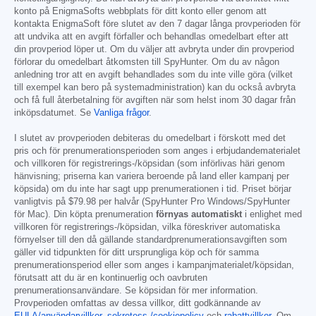
konto på EnigmaSofts webbplats för ditt konto eller genom att
kontakta EnigmaSoft före slutet av den 7 dagar långa provperioden för
att undvika att en avgift förfaller och behandlas omedelbart efter att
din provperiod löper ut. Om du väljer att avbryta under din provperiod
förlorar du omedelbart åtkomsten till SpyHunter. Om du av någon
anledning tror att en avgift behandlades som du inte ville göra (vilket
till exempel kan bero på systemadministration) kan du också avbryta
och få full återbetalning för avgiften när som helst inom 30 dagar från
inköpsdatumet. Se
Vanliga frågor
.
I slutet av provperioden debiteras du omedelbart i förskott med det
pris och för prenumerationsperioden som anges i erbjudandematerialet
och villkoren för registrerings-/köpsidan (som införlivas häri genom
hänvisning; priserna kan variera beroende på land eller kampanj per
köpsida) om du inte har sagt upp prenumerationen i tid. Priset börjar
vanligtvis på
$79.98
per halvår (SpyHunter Pro Windows/SpyHunter
för Mac). Din köpta prenumeration
förnyas automatiskt
i enlighet med
villkoren för registrerings-/köpsidan, vilka föreskriver automatiska
förnyelser till den då gällande standardprenumerationsavgiften som
gäller vid tidpunkten för ditt ursprungliga köp och för samma
prenumerationsperiod eller som anges i kampanjmaterialet/köpsidan,
förutsatt att du är en kontinuerlig och oavbruten
prenumerationsanvändare. Se köpsidan för mer information.
Provperioden omfattas av dessa villkor, ditt godkännande av