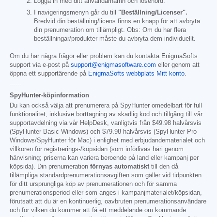
Logga in med ditt användarnamn och lösenord.
I navigeringsmenyn går du till
"Beställning/Licenser".
Bredvid din beställning/licens finns en knapp för att avbryta
din prenumeration om tillämpligt. Obs: Om du har flera
beställningar/produkter måste du avbryta dem individuellt.
Om du har några frågor eller problem kan du kontakta EnigmaSofts
support via e-post på
support@enigmasoftware.com
eller genom att
öppna ett supportärende på
EnigmaSofts webbplats Mitt konto
.
------
SpyHunter-köpinformation
Du kan också välja att prenumerera på SpyHunter omedelbart för full
funktionalitet, inklusive borttagning av skadlig kod och tillgång till vår
supportavdelning via vår HelpDesk, vanligtvis från
$49.98
halvårsvis
(SpyHunter Basic Windows) och
$79.98
halvårsvis (SpyHunter Pro
Windows/SpyHunter för Mac) i enlighet med erbjudandematerialet och
villkoren för registrerings-/köpsidan (som införlivas häri genom
hänvisning; priserna kan variera beroende på land eller kampanj per
köpsida). Din prenumeration
förnyas automatiskt
till den då
tillämpliga standardprenumerationsavgiften som gäller vid tidpunkten
för ditt ursprungliga köp av prenumerationen och för samma
prenumerationsperiod eller som anges i kampanjmaterialet/köpsidan,
förutsatt att du är en kontinuerlig, oavbruten prenumerationsanvändare
och för vilken du kommer att få ett meddelande om kommande