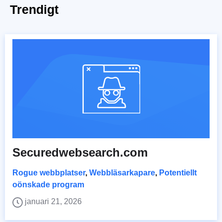
Trendigt
Securedwebsearch.com
Rogue webbplatser
,
Webbläsarkapare
,
Potentiellt
oönskade program
januari 21, 2026