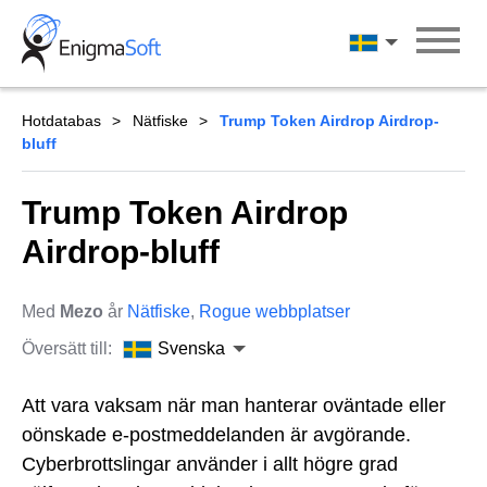
Skip
to
Svenska
content
Hotdatabas
Nätfiske
Trump Token Airdrop Airdrop-
bluff
Trump Token Airdrop
Airdrop-bluff
Med
Mezo
år
Nätfiske
,
Rogue webbplatser
Översätt till:
Svenska
Att vara vaksam när man hanterar oväntade eller
oönskade e-postmeddelanden är avgörande.
Cyberbrottslingar använder i allt högre grad