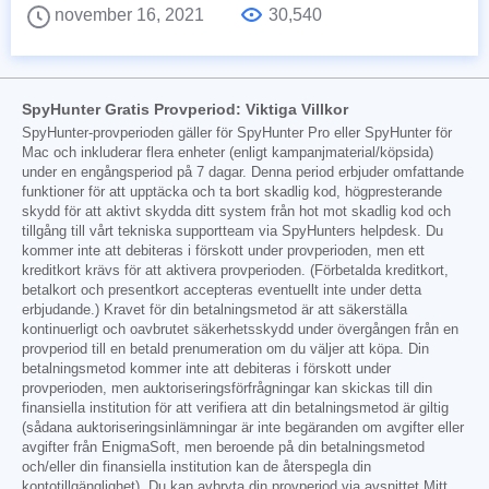
november 16, 2021
30,540
SpyHunter Gratis Provperiod: Viktiga Villkor
SpyHunter-provperioden gäller för SpyHunter Pro eller SpyHunter för
Mac och inkluderar flera enheter (enligt kampanjmaterial/köpsida)
under en engångsperiod på 7 dagar. Denna period erbjuder omfattande
funktioner för att upptäcka och ta bort skadlig kod, högpresterande
skydd för att aktivt skydda ditt system från hot mot skadlig kod och
tillgång till vårt tekniska supportteam via SpyHunters helpdesk. Du
kommer inte att debiteras i förskott under provperioden, men ett
kreditkort krävs för att aktivera provperioden. (Förbetalda kreditkort,
betalkort och presentkort accepteras eventuellt inte under detta
erbjudande.) Kravet för din betalningsmetod är att säkerställa
kontinuerligt och oavbrutet säkerhetsskydd under övergången från en
provperiod till en betald prenumeration om du väljer att köpa. Din
betalningsmetod kommer inte att debiteras i förskott under
provperioden, men auktoriseringsförfrågningar kan skickas till din
finansiella institution för att verifiera att din betalningsmetod är giltig
(sådana auktoriseringsinlämningar är inte begäranden om avgifter eller
avgifter från EnigmaSoft, men beroende på din betalningsmetod
och/eller din finansiella institution kan de återspegla din
kontotillgänglighet). Du kan avbryta din provperiod via avsnittet Mitt