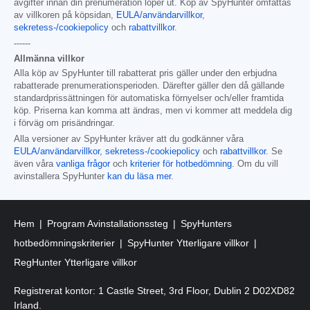
avgifter innan din prenumeration löper ut. Köp av SpyHunter omfattas
av villkoren på köpsidan,
EULA/användarvillkor
,
sekretess-/cookiepolicy
och
rabattvillkor
.
------
Allmänna villkor
Alla köp av SpyHunter till rabatterat pris gäller under den erbjudna
rabatterade prenumerationsperioden. Därefter gäller den då gällande
standardprissättningen för automatiska förnyelser och/eller framtida
köp. Priserna kan komma att ändras, men vi kommer att meddela dig
i förväg om prisändringar.
Alla versioner av SpyHunter kräver att du godkänner våra
EULA/användarvillkor
,
sekretess-/cookiepolicy
och
rabattvillkor
. Se
även våra
vanliga frågor
och
kriterier för hotbedömning
. Om du vill
avinstallera SpyHunter
kan du läsa mer
.
Hem
Program Avinstallationssteg
SpyHunters
hotbedömningskriterier
SpyHunter Ytterligare villkor
RegHunter Ytterligare villkor
Registrerat kontor: 1 Castle Street, 3rd Floor, Dublin 2 D02XD82
Irland.