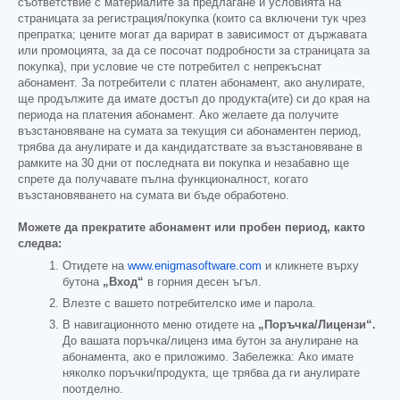
съответствие с материалите за предлагане и условията на
страницата за регистрация/покупка (които са включени тук чрез
препратка; цените могат да варират в зависимост от държавата
или промоцията, за да се посочат подробности за страницата за
покупка), при условие че сте потребител с непрекъснат
абонамент. За потребители с платен абонамент, ако анулирате,
ще продължите да имате достъп до продукта(ите) си до края на
периода на платения абонамент. Ако желаете да получите
възстановяване на сумата за текущия си абонаментен период,
трябва да анулирате и да кандидатствате за възстановяване в
рамките на 30 дни от последната ви покупка и незабавно ще
спрете да получавате пълна функционалност, когато
възстановяването на сумата ви бъде обработено.
Можете да прекратите абонамент или пробен период, както
следва:
Отидете на
www.enigmasoftware.com
и кликнете върху
бутона
„Вход“
в горния десен ъгъл.
Влезте с вашето потребителско име и парола.
В навигационното меню отидете на
„Поръчка/Лицензи“.
До вашата поръчка/лиценз има бутон за анулиране на
абонамента, ако е приложимо. Забележка: Ако имате
няколко поръчки/продукта, ще трябва да ги анулирате
поотделно.