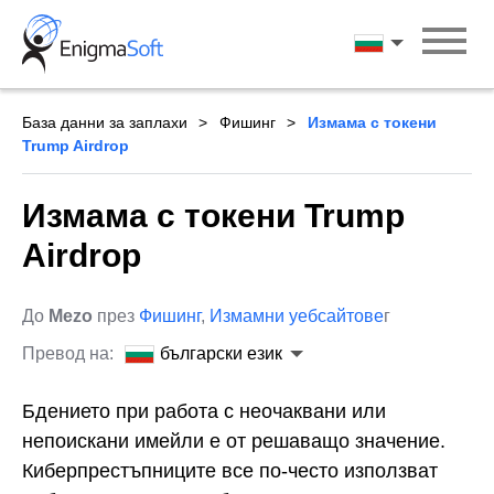
Skip
to
български ези
content
База данни за заплахи
Фишинг
Измама с токени
Trump Airdrop
Измама с токени Trump
Airdrop
До
Mezo
през
Фишинг
,
Измамни уебсайтове
г
Превод на:
български език
Бдението при работа с неочаквани или
непоискани имейли е от решаващо значение.
Киберпрестъпниците все по-често използват