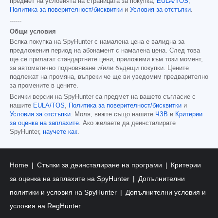
предмет на условията на страницата за покупка,
EULA/TOS
,
Политика за поверителност/бисквитки
и
Условия за отстъпки
.
------
Общи условия
Всяка покупка на SpyHunter с намалена цена е валидна за
предложения период на абонамент с намалена цена. След това
ще се прилагат стандартните цени, приложими към този момент,
за автоматично подновяване и/или бъдещи покупки. Цените
подлежат на промяна, въпреки че ще ви уведомим предварително
за промените в цените.
Всички версии на SpyHunter са предмет на вашето съгласие с
нашите
EULA/TOS
,
Политика за поверителност/бисквитки
и
Условия за отстъпки
. Моля, вижте също нашите
ЧЗВ
и
Критерии
за оценка на заплахите
. Ако желаете да деинсталирате
SpyHunter,
научете как
.
Home
Стъпки за деинсталиране на програми
Критерии
за оценка на заплахите на SpyHunter
Допълнителни
политики и условия на SpyHunter
Допълнителни условия и
условия на RegHunter