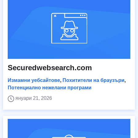
Securedwebsearch.com
Измамни уебсайтове
,
Похитители на браузъри
,
Потенциално нежелани програми
януари 21, 2026