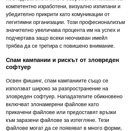
компетентно изработени, визуално изпипани и
убедително прикрити като комуникации от
легитимни организации. Този професионализъм
значително увеличава процента им на успех и
подчертава защо всеки неочакван имейл
трябва да се третира с повишено внимание.
Спам кампании и рискът от зловреден
софтуер
Освен фишинг, спам кампаниите също се
използват широко за разпространение на
зловреден софтуер. Нападателите обикновено
включват злонамерени файлове като
прикачени файлове или предоставят връзки
към заразени файлове за изтегляне. Тези
файлове могат да се появяват в много форми,