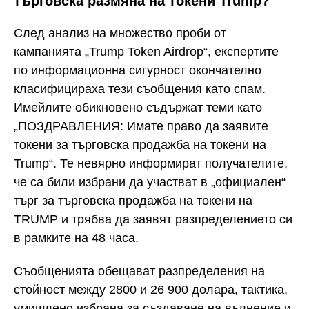
търговска размяна на токени Trump?
След анализ на множество проби от
кампанията „Trump Token Airdrop“, експертите
по информационна сигурност окончателно
класифицираха тези съобщения като спам.
Имейлите обикновено съдържат теми като
„ПОЗДРАВЛЕНИЯ: Имате право да заявите
токени за търговска продажба на токени на
Trump“. Те невярно информират получателите,
че са били избрани да участват в „официален“
търг за търговска продажба на токени на
TRUMP и трябва да заявят разпределението си
в рамките на 48 часа.
Съобщенията обещават разпределения на
стойност между 2800 и 26 900 долара, тактика,
умишлено избрана за създаване на вълнение и