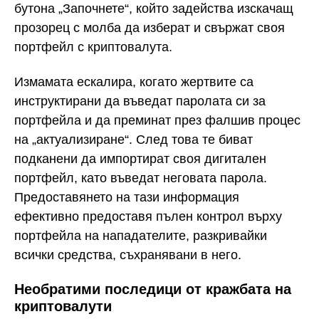
бутона „Започнете“, който задейства изскачащ
прозорец с молба да изберат и свържат своя
портфейл с криптовалута.
Измамата ескалира, когато жертвите са
инструктирани да въведат паролата си за
портфейла и да преминат през фалшив процес
на „актуализиране“. След това те биват
подканени да импортират своя дигитален
портфейл, като въведат неговата парола.
Предоставянето на тази информация
ефективно предоставя пълен контрол върху
портфейла на нападателите, разкривайки
всички средства, съхранявани в него.
Необратими последици от кражбата на
криптовалути