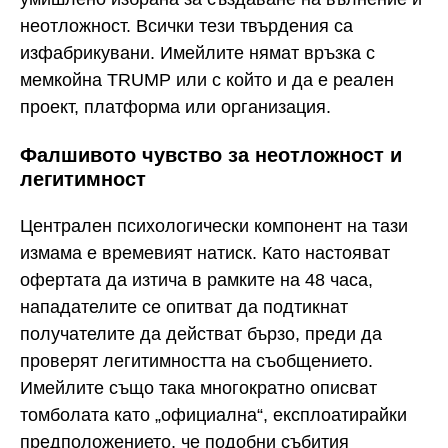
неотложност. Всички тези твърдения са
изфабрикувани. Имейлите нямат връзка с
мемкойна TRUMP или с който и да е реален
проект, платформа или организация.
Фалшивото чувство за неотложност и
легитимност
Централен психологически компонент на тази
измама е времевият натиск. Като настояват
офертата да изтича в рамките на 48 часа,
нападателите се опитват да подтикнат
получателите да действат бързо, преди да
проверят легитимността на съобщението.
Имейлите също така многократно описват
томболата като „официална“, експлоатирайки
предположението, че подобни събития