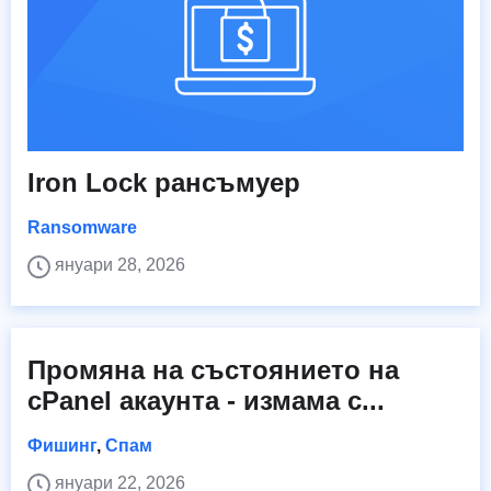
Iron Lock рансъмуер
Ransomware
януари 28, 2026
Промяна на състоянието на
cPanel акаунта - измама с...
Фишинг
,
Спам
януари 22, 2026