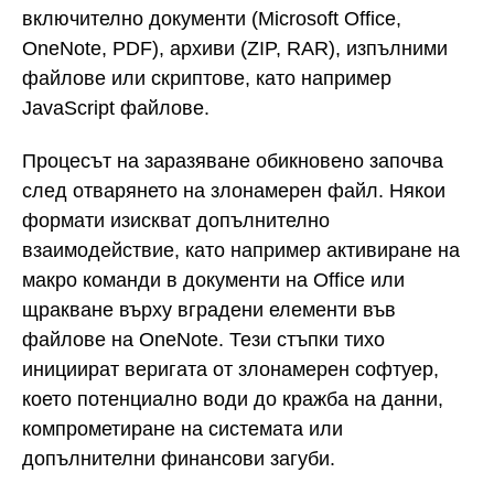
включително документи (Microsoft Office,
OneNote, PDF), архиви (ZIP, RAR), изпълними
файлове или скриптове, като например
JavaScript файлове.
Процесът на заразяване обикновено започва
след отварянето на злонамерен файл. Някои
формати изискват допълнително
взаимодействие, като например активиране на
макро команди в документи на Office или
щракване върху вградени елементи във
файлове на OneNote. Тези стъпки тихо
инициират веригата от злонамерен софтуер,
което потенциално води до кражба на данни,
компрометиране на системата или
допълнителни финансови загуби.