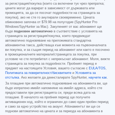
за регистрация/покупка (които са включени тук чрез препратка;
цените могат да варират в зависимост от държавата или
промоцията, за да се посочат подробности на страницата за
покупка), ако не сте го анулирали своевременно. Цената
обикновено започва от
$79.98
на полугодие (SpyHunter Pro
Windows/SpyHunter за Mac). Закупеният от вас абонамент ще
бъде
подновен автоматично
в съответствие с условията на
страницата за регистрация/покупка, които предвиждат
автоматично подновяване на приложимата стандартна
абонаментна такса, действаща към момента на първоначалната
ви покупка, и за същия период на абонамент или както е посочено
в промоционалните материали/страницата за покупка, при
условие че сте потребител с непрекъснат абонамент. Моля, вижте
страницата за покупка за подробности. Пробният период е
предмет на настоящите Условия, вашето съгласие с
EULA/TOS
,
Политиката за поверителност/бисквитките
и
Условията за
отстъпка
. Ако желаете да деинсталирате SpyHunter,
научете как
.
За плащане при автоматично подновяване на абонамента ви, ще
бъде изпратено имейл напомняне на имейл адреса, който сте
предоставили при регистрацията си, преди всяка дата на
плащане. В началото на пробния период ще получите
активационен код, който е ограничен до само един пробен период
и само за едно устройство на акаунт. Абонаментът ви ще се
поднови автоматично на цената и за периода на абонамента в