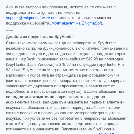
Ако имате въпроси или проблеми, можете да се свържете с
поддръжката на EnigmaSoft по имейл на
support@enigmasoftware.com
или като отворите заявка за
поддръжка на уебсайта
„Моят акаунт“ на EnigmaSoft
.
------
Детайли за покупката на SpyHunter
Също така имате възможност да се абонирате за SpyHunter
незабавно за пълна функционалност, включително премахване на
зловреден софтуер и достъп до нашия отдел за поддръжка чрез
нашия HelpDesk, обикновено започвайки от
$49.98
на полугодие
(SpyHunter Basic Windows) и
$79.98
на полугодие (SpyHunter Pro
Windows/SpyHunter за Mac) в съответствие с предлаганите
материали и условията на страницата за регистрация/покупка
(които са включени тук чрез препратка; цените могат да варират в
зависимост от държавата или промоцията, в зависимост от
подробностите на страницата за покупка). Вашият абонамент ще
се поднови автоматично
с приложимата стандартна
абонаментна такса, валидна към момента на първоначалната ви
покупка на абонамента, и за същия период на абонамента или
както е посочено в промоционалните материали/страницата за
покупка, при условие че сте потребител с непрекъснат абонамент
и за който ще получите известие за предстоящи такси преди
изтичането на абонамента ви. Закупуването на SpyHunter е