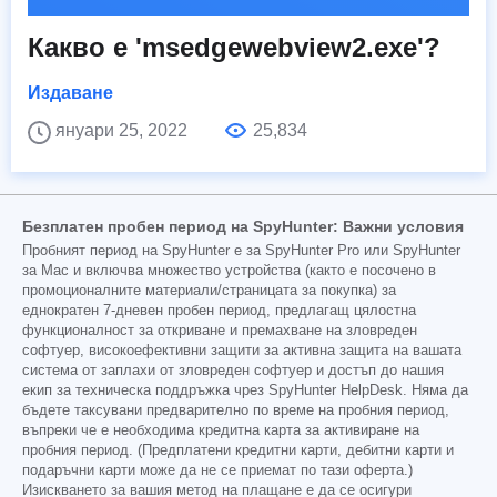
Какво е 'msedgewebview2.exe'?
Издаване
януари 25, 2022
25,834
Безплатен пробен период на SpyHunter: Важни условия
Пробният период на SpyHunter е за SpyHunter Pro или SpyHunter
за Mac и включва множество устройства (както е посочено в
промоционалните материали/страницата за покупка) за
еднократен 7-дневен пробен период, предлагащ цялостна
функционалност за откриване и премахване на зловреден
софтуер, високоефективни защити за активна защита на вашата
система от заплахи от зловреден софтуер и достъп до нашия
екип за техническа поддръжка чрез SpyHunter HelpDesk. Няма да
бъдете таксувани предварително по време на пробния период,
въпреки че е необходима кредитна карта за активиране на
пробния период. (Предплатени кредитни карти, дебитни карти и
подаръчни карти може да не се приемат по тази оферта.)
Изискването за вашия метод на плащане е да се осигури