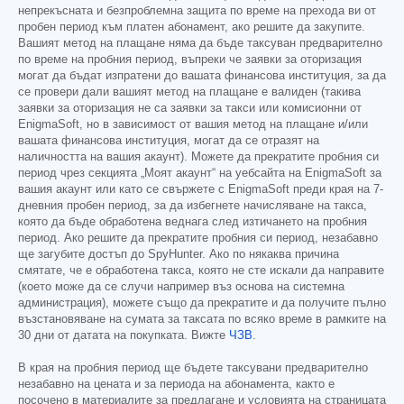
непрекъсната и безпроблемна защита по време на прехода ви от
пробен период към платен абонамент, ако решите да закупите.
Вашият метод на плащане няма да бъде таксуван предварително
по време на пробния период, въпреки че заявки за оторизация
могат да бъдат изпратени до вашата финансова институция, за да
се провери дали вашият метод на плащане е валиден (такива
заявки за оторизация не са заявки за такси или комисионни от
EnigmaSoft, но в зависимост от вашия метод на плащане и/или
вашата финансова институция, могат да се отразят на
наличността на вашия акаунт). Можете да прекратите пробния си
период чрез секцията „Моят акаунт“ на уебсайта на EnigmaSoft за
вашия акаунт или като се свържете с EnigmaSoft преди края на 7-
дневния пробен период, за да избегнете начисляване на такса,
която да бъде обработена веднага след изтичането на пробния
период. Ако решите да прекратите пробния си период, незабавно
ще загубите достъп до SpyHunter. Ако по някаква причина
смятате, че е обработена такса, която не сте искали да направите
(което може да се случи например въз основа на системна
администрация), можете също да прекратите и да получите пълно
възстановяване на сумата за таксата по всяко време в рамките на
30 дни от датата на покупката. Вижте
ЧЗВ
.
В края на пробния период ще бъдете таксувани предварително
незабавно на цената и за периода на абонамента, както е
посочено в материалите за предлагане и условията на страницата