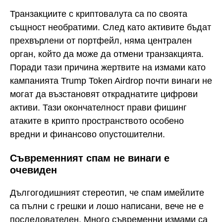
Транзакциите с криптовалута са по своята
същност необратими. След като активите бъдат
прехвърлени от портфейл, няма централен
орган, който да може да отмени транзакцията.
Поради тази причина жертвите на измами като
кампанията Trump Token Airdrop почти винаги не
могат да възстановят откраднатите цифрови
активи. Тази окончателност прави фишинг
атаките в крипто пространството особено
вредни и финансово опустошителни.
Съвременният спам не винаги е
очевиден
Дългогодишният стереотип, че спам имейлите
са пълни с грешки и лошо написани, вече не е
последователен. Много съвременни измами са