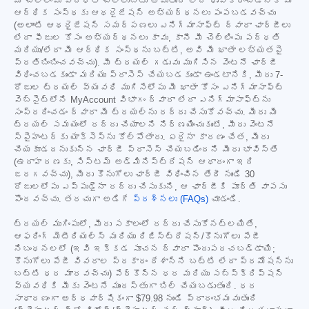
మీ చెల్లింపు పద్ధతి చెల్లుబాటు అవుతుందో లేదో ధృవీకరించడానికి మీ
ఆర్థిక సంస్థకు ఆథరైజేషన్ అభ్యర్థనలు పంపబడవచ్చు
(అలాంటి ఆథరైజేషన్ సమర్పణలు ఎనిగ్మాసాఫ్ట్ ద్వారా ఛార్జీలు
లేదా ఫీజుల కోసం అభ్యర్థనలు కావు, కానీ మీ చెల్లింపు పద్ధతి
మరియు/లేదా మీ ఆర్థిక సంస్థను బట్టి, అవి మీ ఖాతా లభ్యతపై
ప్రతిబింబించవచ్చు). మీ ట్రయల్ గడువు ముగిసిన వెంటనే ఛార్జీ
విధించబడకుండా మరియు ప్రాసెస్ చేయబడకుండా ఉండటానికి, మీరు 7-
రోజుల ట్రయల్ వ్యవధి ముగిసేలోపు మీ ఖాతా కోసం ఎనిగ్మాసాఫ్ట్
వెబ్‌సైట్‌లోని MyAccount విభాగం ద్వారా లేదా ఎనిగ్మాసాఫ్ట్‌ను
సంప్రదించడం ద్వారా మీ ట్రయల్‌ను రద్దు చేసుకోవచ్చు. మీరు మీ
ట్రయల్ సమయంలో రద్దు చేయాలని నిర్ణయించుకుంటే, మీరు వెంటనే
స్పైహంటర్‌కు యాక్సెస్‌ను కోల్పోతారు. ఏదైనా కారణం చేత, మీరు
చేయకూడదనుకున్న ఛార్జీ ప్రాసెస్ చేయబడిందని మీరు భావిస్తే
(ఉదాహరణకు, సిస్టమ్ అడ్మినిస్ట్రేషన్ ఆధారంగా ఇది
జరగవచ్చు), మీరు కొనుగోలు ఛార్జీ విధించిన తేదీ నుండి 30
రోజులలోపు ఎప్పుడైనా రద్దు చేసుకుని, ఆ ఛార్జీకి పూర్తి వాపసు
పొందవచ్చు. తరచుగా అడిగే
ప్రశ్నలు (FAQs)
చూడండి.
ట్రయల్ ముగింపులో, మీరు సకాలంలో రద్దు చేసుకోనట్లయితే,
ఆఫరింగ్ మెటీరియల్స్ మరియు రిజిస్ట్రేషన్/కొనుగోలు పేజీ
నిబంధనలలో (ఇవి ఇక్కడ సూచన ద్వారా పొందుపరచబడ్డాయి;
కొనుగోలు పేజీ వివరాల ప్రకారం దేశాన్ని బట్టి లేదా ప్రమోషన్‌ను
బట్టి ధర మారవచ్చు) పేర్కొన్న ధర మరియు సబ్‌స్క్రిప్షన్
వ్యవధికి మీకు వెంటనే ముందస్తుగా బిల్ చేయబడుతుంది. ధర
సాధారణంగా అర్ధవార్షికంగా
$79.98
నుండి ప్రారంభమవుతుంది