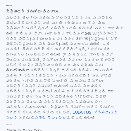
-----
స్పైహంటర్ కొనుగోలు వివరాలు
మాల్‌వేర్ తొలగింపు మరియు మా హెల్ప్‌డెస్క్ ద్వారా మా సపోర్ట్
విభాగానికి యాక్సెస్ వంటి పూర్తి కార్యాచరణ కోసం, మీరు
స్పైహంటర్‌కు తక్షణమే సబ్‌స్క్రయిబ్ చేసుకునే ఎంపిక కూడా మీకు
ఉంది. దీని ధర సాధారణంగా అర్ధవార్షికంగా
$49.98
(స్పైహంటర్
బేసిక్ విండోస్) మరియు అర్ధవార్షికంగా
$79.98
(స్పైహంటర్ ప్రో
విండోస్/స్పైహంటర్ ఫర్ మ్యాక్) నుండి ప్రారంభమవుతుంది. ఇది
ఆఫరింగ్ మెటీరియల్స్ మరియు రిజిస్ట్రేషన్/కొనుగోలు పేజీ
నిబంధనలకు అనుగుణంగా ఉంటుంది (ఇవి ఇక్కడ సూచన ద్వారా
పొందుపరచబడ్డాయి; కొనుగోలు పేజీ వివరాల ప్రకారం దేశాన్ని
బట్టి లేదా ప్రమోషన్‌ను బట్టి ధర మారవచ్చు). మీరు
నిరంతరాయంగా
సబ్‌స్క్రిప్షన్ తీసుకునే వినియోగదారు అయితే
మరియు మీ సబ్‌స్క్రిప్షన్ గడువు ముగియడానికి ముందు రాబోయే
ఛార్జీల గురించి మీకు నోటీసు అందితే, మీ అసలు కొనుగోలు
సబ్‌స్క్రిప్షన్ సమయంలో అమలులో ఉన్న ప్రామాణిక
సబ్‌స్క్రిప్షన్ రుసుముతో మరియు అదే సబ్‌స్క్రిప్షన్ కాల
వ్యవధికి లేదా ప్రమోషన్ మెటీరియల్స్/కొనుగోలు పేజీలో
పేర్కొన్న విధంగా మీ సబ్‌స్క్రిప్షన్ స్వయంచాలకంగా
పునరుద్ధరించబడుతుంది. స్పైహంటర్ కొనుగోలు అనేది కొనుగోలు
పేజీలోని నిబంధనలు మరియు షరతులు,
EULA/TOS
,
గోప్యత/కుకీ
పాలసీ
మరియు
డిస్కౌంట్ నిబంధనలకు
లోబడి ఉంటుంది.
-----
సాధారణ నిబంధనలు