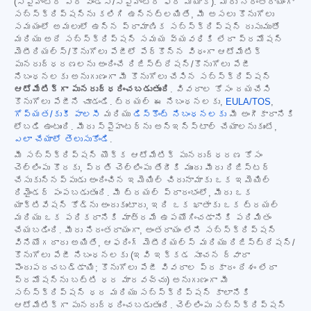
(స్పైహంటర్ ప్రో విండోస్/స్పైహంటర్ ఫర్ మ్యాక్). మీరు నిరంతరాయంగా
సబ్‌స్క్రిప్షన్‌ను కలిగి ఉన్నట్లయితే, మీ అసలు కొనుగోలు
సమయంలో అమలులో ఉన్న ప్రామాణిక సబ్‌స్క్రిప్షన్ రుసుముతో
మరియు అదే సబ్‌స్క్రిప్షన్ సమయ వ్యవధికి లేదా ప్రమోషన్
మెటీరియల్స్/కొనుగోలు పేజీలో పేర్కొన్న విధంగా ఆటోమేటిక్
పునరుద్ధరణలను అందించే రిజిస్ట్రేషన్/కొనుగోలు పేజీ
నిబంధనలకు అనుగుణంగా మీ కొనుగోలు చేసిన సబ్‌స్క్రిప్షన్
ఆటోమేటిక్‌గా పునరుద్ధరించబడుతుంది
. వివరాల కోసం దయచేసి
కొనుగోలు పేజీని చూడండి. ట్రయల్ ఈ నిబంధనలకు,
EULA/TOS
,
గోప్యత/కుకీ పాలసీ
మరియు
డిస్కౌంట్ నిబంధనలకు
మీ అంగీకారానికి
లోబడి ఉంటుంది. మీరు స్పైహంటర్‌ను అన్‌ఇన్‌స్టాల్ చేయాలనుకుంటే,
ఎలా చేయాలో తెలుసుకోండి
.
మీ సబ్‌స్క్రిప్షన్ యొక్క ఆటోమేటిక్ పునరుద్ధరణ కోసం
చెల్లింపు కొరకు, ప్రతి చెల్లింపు తేదీకి ముందు మీరు రిజిస్టర్
చేసుకున్నప్పుడు అందించిన ఇమెయిల్ చిరునామాకు ఒక ఇమెయిల్
రిమైండర్ పంపబడుతుంది. మీ ట్రయల్ ప్రారంభంలో, మీరు ఒక
యాక్టివేషన్ కోడ్‌ను అందుకుంటారు, ఇది ఒక ఖాతాకు ఒక ట్రయల్
మరియు ఒక పరికరానికి మాత్రమే ఉపయోగించడానికి పరిమితం
చేయబడింది. మీరు నిరంతరాయంగా, అంతరాయం లేని సబ్‌స్క్రిప్షన్
వినియోగదారు అయితే, ఆఫరింగ్ మెటీరియల్స్ మరియు రిజిస్ట్రేషన్/
కొనుగోలు పేజీ నిబంధనలకు (ఇవి ఇక్కడ సూచన ద్వారా
పొందుపరచబడ్డాయి; కొనుగోలు పేజీ వివరాల ప్రకారం దేశం లేదా
ప్రమోషన్‌ను బట్టి ధర మారవచ్చు) అనుగుణంగా మీ
సబ్‌స్క్రిప్షన్ ధర మరియు సబ్‌స్క్రిప్షన్ కాలానికి
ఆటోమేటిక్‌గా పునరుద్ధరించబడుతుంది. చెల్లింపు సబ్‌స్క్రిప్షన్