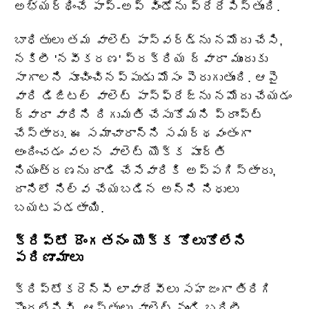
అభ్యర్థించే పాప్-అప్ విండోను ప్రేరేపిస్తుంది.
బాధితులు తమ వాలెట్ పాస్‌వర్డ్‌ను నమోదు చేసి,
నకిలీ 'నవీకరణ' ప్రక్రియ ద్వారా ముందుకు
సాగాలని సూచించినప్పుడు మోసం పెరుగుతుంది. ఆపై
వారి డిజిటల్ వాలెట్ పాస్‌ఫ్రేజ్‌ను నమోదు చేయడం
ద్వారా వారిని దిగుమతి చేసుకోమని ప్రాంప్ట్
చేస్తారు. ఈ సమాచారాన్ని సమర్థవంతంగా
అందించడం వలన వాలెట్ యొక్క పూర్తి
నియంత్రణను దాడి చేసేవారికి అప్పగిస్తారు,
దానిలో నిల్వ చేయబడిన అన్ని నిధులు
బయటపడతాయి.
క్రిప్టో దొంగతనం యొక్క కోలుకోలేని
పరిణామాలు
క్రిప్టోకరెన్సీ లావాదేవీలు సహజంగా తిరిగి
పొందలేనివి. ఆస్తులు వాలెట్ నుండి బదిలీ