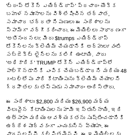
'ట్రంప్ టోకెన్ ఎయిర్‌డ్రాప్' ప్రచారం యొక్క
బహుళ నమూనాలను విశ్లేషించిన తర్వాత,
సమాచార భద్రతా నిపుణులు ఈ సందేశాలను
స్పామ్‌గా వర్గీకరించారు. ఈమెయిల్‌లు సాధారణంగా
'అభినందనలు: మీరు $trumps ఎయిర్‌డ్రాప్
టోకెన్‌లను క్లెయిమ్ చేయడానికి అర్హులు' వంటి
సబ్జెక్ట్ లైన్‌లను కలిగి ఉంటాయి. వారు
'అధికారిక' TRUMP టోకెన్ ఎయిర్‌డ్రాప్‌లో
పాల్గొనడానికి ఎంపిక చేయబడ్డారని మరియు 48
గంటల్లోపు వారి కేటాయింపును క్లెయిమ్ చేయాలని
గ్రహీతలకు తప్పుడు సమాచారం అందిస్తారు.
ఈ సందేశాలు $2,800 మరియు $26,900 మధ్య
విలువైన కేటాయింపులను హామీ ఇస్తున్నాయి, ఇది
ఉత్సాహం మరియు ఆవశ్యకతను సృష్టించడానికి
ఉద్దేశపూర్వకంగా ఎంచుకున్న వ్యూహం. ఈ
వాదనలన్నీ కల్పితమైనవి. ఈ ఇమెయిల్‌లకు