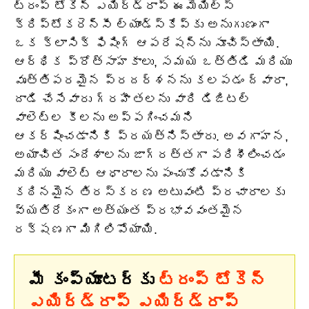
ట్రంప్ టోకెన్ ఎయిర్‌డ్రాప్ ఈమెయిల్స్
క్రిప్టోకరెన్సీ ల్యాండ్‌స్కేప్‌కు అనుగుణంగా
ఒక క్లాసిక్ ఫిషింగ్ ఆపరేషన్‌ను సూచిస్తాయి.
ఆర్థిక ప్రోత్సాహకాలు, సమయ ఒత్తిడి మరియు
వృత్తిపరమైన ప్రదర్శనను కలపడం ద్వారా,
దాడి చేసేవారు గ్రహీతలను వారి డిజిటల్
వాలెట్‌ల కీలను అప్పగించమని
ఆకర్షించడానికి ప్రయత్నిస్తారు. అవగాహన,
అయాచిత సందేశాలను జాగ్రత్తగా పరిశీలించడం
మరియు వాలెట్ ఆధారాలను పంచుకోవడానికి
కఠినమైన తిరస్కరణ అటువంటి ప్రచారాలకు
వ్యతిరేకంగా అత్యంత ప్రభావవంతమైన
రక్షణగా మిగిలిపోయాయి.
మీ కంప్యూటర్‌కు
ట్రంప్ టోకెన్
ఎయిర్‌డ్రాప్ ఎయిర్‌డ్రాప్