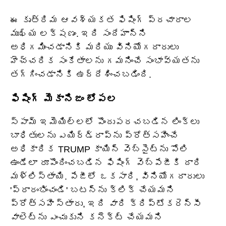
ఈ కృత్రిమ ఆవశ్యకత ఫిషింగ్ ప్రచారాల
ముఖ్య లక్షణం. ఇది సందేహాన్ని
అధిగమించడానికి మరియు వినియోగదారులు
హెచ్చరిక సంకేతాలను గమనించే సంభావ్యతను
తగ్గించడానికి ఉద్దేశించబడింది.
ఫిషింగ్ మెకానిజం లోపల
స్పామ్ ఇమెయిల్‌లలో పొందుపరచబడిన లింక్‌లు
బాధితులను ఎయిర్‌డ్రాప్‌ను ప్రోత్సహించే
అధికారిక TRUMP కాయిన్ వెబ్‌సైట్‌ను పోలి
ఉండేలా రూపొందించబడిన ఫిషింగ్ వెబ్‌పేజీకి దారి
మళ్లిస్తాయి. పేజీలో ఒకసారి, వినియోగదారులు
'ప్రారంభించండి' బటన్‌ను క్లిక్ చేయమని
ప్రోత్సహిస్తారు, ఇది వారి క్రిప్టోకరెన్సీ
వాలెట్‌ను ఎంచుకుని కనెక్ట్ చేయమని