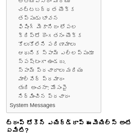
అత్యవసరం మరియు
చట్టబద్ధత యొక్క
తప్పుడు భావన
ఫిషింగ్ మెకానిజం లోపల
క్రిప్టో దొంగతనం యొక్క
కోలుకోలేని పరిణామాలు
ఆధునిక స్పామ్ ఎల్లప్పుడూ
స్పష్టంగా ఉండదు.
స్పామ్ ప్రచారాలు మరియు
మాల్వేర్ ప్రమాదం
తుది అంచనా: మోసంపై
నిర్మించిన ప్రచారం
System Messages
ట్రంప్ టోకెన్ ఎయిర్‌డ్రాప్ ఈమెయిల్స్ అంటే
ఏమిటి?