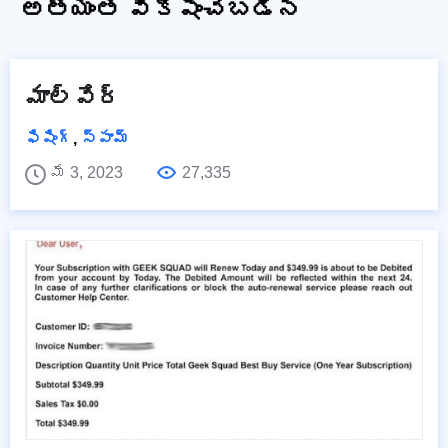
అత్యంత వీక్షించబడిన
మాల్వేర్
ఫిషింగ్
,
స్పామ్
మే 3, 2023
27,335