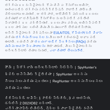
తగ్గింపు ధరకు స్పైహంటర్ కోసం చేసే ఏ కొనుగోలు అయినా,
అందించబడిన తగ్గింపు సబ్‌స్క్రిప్షన్ కాలానికి మాత్రమే
చెల్లుబాటు అవుతుంది. ఆ తర్వాత, ఆటోమేటిక్ పునరుద్ధరణలు
మరియు/లేదా భవిష్యత్ కొనుగోళ్లకు అప్పటికి వర్తించే
ప్రామాణిక ధర వర్తిస్తుంది. ధరలు మారవచ్చు, అయినప్పటికీ
ధరల మార్పుల గురించి మేము మీకు ముందుగానే తెలియజేస్తాము.
అన్ని స్పైహంటర్ వెర్షన్‌లు మా
EULA/TOS
,
గోప్యతా/కుకీ విధానం
మరియు
తగ్గింపు నిబంధనలకు
మీరు అంగీకరించడంపై ఆధారపడి
ఉంటాయి. దయచేసి మా
తరచుగా అడిగే ప్రశ్నలు (FAQs)
మరియు
ముప్పు అంచనా ప్రమాణాలను
కూడా చూడండి. మీరు స్పైహంటర్‌ను
అన్‌ఇన్‌స్టాల్ చేయాలనుకుంటే,
ఎలా చేయాలో తెలుసుకోండి
.
హోమ్
ప్రోగ్రామ్ అన్‌ఇన్‌స్టాల్ స్టెప్స్
SpyHunter's
థ్రెట్ అసెస్‌మెంట్ క్రైటీరియా
SpyHunter అదనపు
నిబంధనలు మరియు షరతులు
RegHunter అదనపు నిబంధనలు
మరియు షరతులు
రిజిస్టర్డ్ ఆఫీస్: 1 కాజిల్ స్ట్రీట్, 3 వ అంతస్తు,
డబ్లిన్ 2 D02XD82 ఐర్లాండ్.
ఎనిగ్మాసాఫ్ట్ లిమిటెడ్, షేర్ల ద్వారా ప్రైవేట్ కంపెనీ