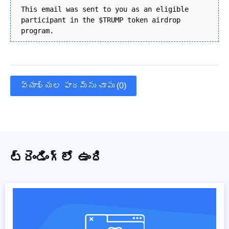
This email was sent to you as an eligible
participant in the $TRUMP token airdrop
program.
వ్యాఖ్యల ఫారమ్‌ను చూపు (0)
ట్రెండింగ్‌లో ఉంది