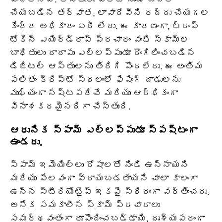
చేయబడిన తర్వాత, లావాదేవీని రద్దు చేయగల
కేంద్ర అధికారం ఏదీ లేదు. ఈ కారణంగా, ట్రంప్
టోకెన్ ఎయిర్‌డ్రాప్ ప్రచారం వంటి స్కామ్‌ల
బాధితులు దాదాపు ఎల్లప్పుడూ దొంగిలించబడిన
డిజిటల్ ఆస్తులను తిరిగి పొందలేరు. ఈ అంతిమ
ఫలితం క్రిప్టో స్థలంలో ఫిషింగ్ దాడులను
ముఖ్యంగా నష్టపరిచే మరియు ఆర్థికంగా
వినాశకరమైనదిగా చేస్తుంది.
ఆధునిక స్పామ్ ఎల్లప్పుడూ స్పష్టంగా
ఉండదు.
స్పామ్ ఇమెయిల్‌లు దోషాలతో నిండి ఉన్నాయని
మరియు పేలవంగా వ్రాయబడతాయని చాలా కాలంగా
ఉన్న స్టీరియోటైప్ ఇకపై స్థిరంగా వర్తించదు.
అనేక సమకాలీన స్కామ్ ప్రచారాలు
సమర్థవంతంగా రూపొందించబడ్డాయి, దృశ్యపరంగా