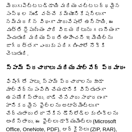
మెరుగుపెట్టబడ్డాయి మరియు చట్టబద్ధమైన
సంస్థల నుండి వచ్చే కమ్యూనికేషన్‌లుగా
నమ్మదగిన విధంగా మారువేషంలో ఉన్నాయి. ఈ
వృత్తి నైపుణ్యం వారి విజయ రేటును గణనీయంగా
పెంచుతుంది మరియు ప్రతి ఊహించని ఇమెయిల్‌ను
జాగ్రత్తగా ఎందుకు పరిగణించాలో నొక్కి
చెబుతుంది.
స్పామ్ ప్రచారాలు మరియు మాల్వేర్ ప్రమాదం
ఫిషింగ్‌తో పాటు, స్పామ్ ప్రచారాలను కూడా
మాల్వేర్‌ను పంపిణీ చేయడానికి విస్తృతంగా
ఉపయోగిస్తారు. దాడి చేసేవారు సాధారణంగా
హానికరమైన ఫైల్‌లను అటాచ్‌మెంట్‌లుగా
చేర్చుతారు లేదా సోకిన డౌన్‌లోడ్‌లకు లింక్‌లను
అందిస్తారు. ఈ ఫైల్‌లు డాక్యుమెంట్లు (Microsoft
Office, OneNote, PDF), ఆర్కైవ్‌లు (ZIP, RAR),