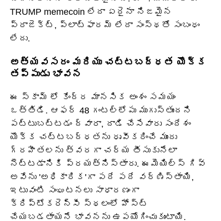
TRUMP memecoin లేదా ఏదైనా నిజమైన
ప్రాజెక్ట్, ప్లాట్‌ఫారమ్ లేదా సంస్థతో సంబంధం
లేదు.
అత్యవసరం మరియు చట్టబద్ధత యొక్క
తప్పుడు భావన
ఈ స్కామ్ లో కేంద్ర మానసిక అంశం సమయం
ఒత్తిడి. ఆఫర్ 48 గంటల్లోపు ముగుస్తుందని
పట్టుబట్టడం ద్వారా, దాడి చేసేవారు సందేశం
యొక్క చట్టబద్ధతను ధృవీకరించే ముందు
గ్రహీతలను త్వరగా చర్య తీసుకునేలా
నెట్టడానికి ప్రయత్నిస్తారు. ఈమెయిల్స్ గివ్
అవేను 'అధికారిక'గా పదే పదే వర్ణిస్తాయి,
ఇటువంటి సంఘటనలు సాధారణంగా
క్రిప్టోకరెన్సీ స్థలంలో హోస్ట్
చేయబడతాయనే భావనను ఉపయోగించుకుంటాయి.