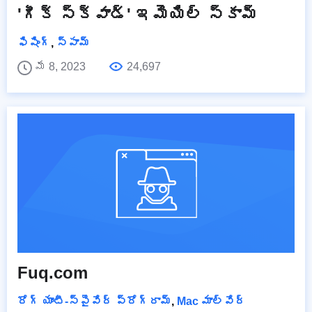
'గీక్ స్క్వాడ్' ఇమెయిల్ స్కామ్
ఫిషింగ్
,
స్పామ్
మే 8, 2023
24,697
Fuq.com
రోగ్ యాంటీ-స్పైవేర్ ప్రోగ్రామ్
,
Mac మాల్వేర్