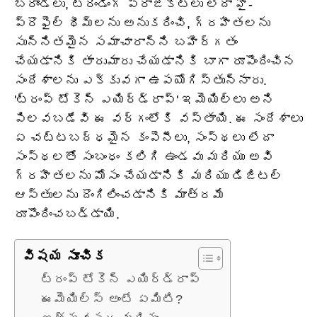
బ్రాండ్‌లు, ట్రెండింగ్ ప్రాజెక్ట్‌లు లేదా హై-
ప్రొఫైల్ థీమ్‌లను అనుకరించి, గ్రహీతలను
సున్నితమైన సమాచారాన్ని బహిర్గతం
చేయడానికి తారుమారు చేయడానికి బాగా రూపొందించిన
సందేశాలను ఎక్కువగా ఉపయోగిస్తున్నారు.
'ట్రంప్ టోకెన్ ఎయిర్‌డ్రాప్' ఇమెయిల్‌లు అని
పిలవబడేవి ఈ వర్గంలోకి వస్తాయి. ఈ సందేశాలు
ఏ చట్టబద్ధమైన కంపెనీలు, సంస్థలు లేదా
సంస్థలతో సంబంధం కలిగి ఉండవు మరియు అవి
గ్రహీతలను మోసం చేయడానికి మరియు డిజిటల్
ఆస్తులను దొంగిలించడానికి మాత్రమే
రూపొందించబడ్డాయి.
విషయ సూచిక
ట్రంప్ టోకెన్ ఎయిర్‌డ్రాప్
ఈమెయిల్స్ అంటే ఏమిటి?