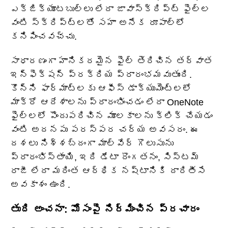
ఎక్జిక్యూటబుల్‌లు లేదా జావాస్క్రిప్ట్ ఫైల్‌ల
వంటి స్క్రిప్ట్‌లతో సహా అనేక రూపాల్లో
కనిపించవచ్చు.
సాధారణంగా హానికరమైన ఫైల్ తెరిచిన తర్వాత
ఇన్ఫెక్షన్ ప్రక్రియ ప్రారంభమవుతుంది.
కొన్ని ఫార్మాట్‌లకు ఆఫీస్ డాక్యుమెంట్‌లలో
మాక్రో ఆదేశాలను ప్రారంభించడం లేదా OneNote
ఫైల్‌లలో పొందుపరిచిన మూలకాలను క్లిక్ చేయడం
వంటి అదనపు పరస్పర చర్య అవసరం. ఈ
దశలు నిశ్శబ్దంగా మాల్వేర్ గొలుసును
ప్రారంభిస్తాయి, ఇది డేటా దొంగతనం, సిస్టమ్
రాజీ లేదా మరింత ఆర్థిక నష్టానికి దారితీసే
అవకాశం ఉంది.
తుది అంచనా: మోసంపై నిర్మించిన ప్రచారం