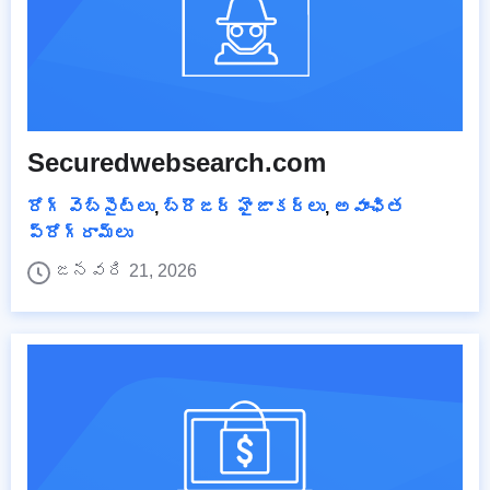
Securedwebsearch.com
రోగ్ వెబ్‌సైట్‌లు
,
బ్రౌజర్ హైజాకర్లు
,
అవాంఛిత
ప్రోగ్రామ్‌లు
జనవరి 21, 2026