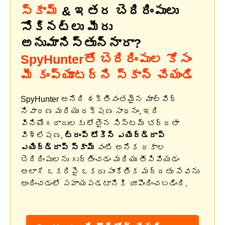
స్కామ్
& ఇతర బెదిరింపులు
సోకినట్లు మీరు
అనుమానిస్తున్నారా?
SpyHunterతో బెదిరింపుల కోసం
మీ కంప్యూటర్‌ని స్కాన్ చేయండి
SpyHunter అనేది శక్తివంతమైన మాల్వేర్
నివారణ మరియు రక్షణ సాధనం, ఇది
వినియోగదారులకు లోతైన సిస్టమ్ భద్రతా
విశ్లేషణ,
ట్రంప్ టోకెన్ ఎయిర్‌డ్రాప్
ఎయిర్‌డ్రాప్ స్కామ్
వంటి అనేక రకాల
బెదిరింపులను గుర్తించడం మరియు తీసివేయడం
అలాగే ఒకరిపై ఒకరు సాంకేతిక మద్దతు సేవను
అందించడంలో సహాయపడటానికి రూపొందించబడింది.