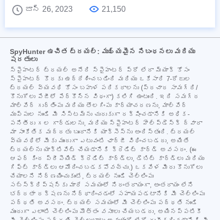
జూన్ 26, 2023
21,150
SpyHunter ఉచిత ట్రయల్: ముఖ్యమైన నిబంధనలు మరియు
షరతులు
స్పైహంటర్ ట్రయల్ అనేది స్పైహంటర్ ప్రో లేదా మ్యాక్ కోసం
స్పైహంటర్ కొరకు ఉద్దేశించబడింది మరియు ఒకేసారి 7-రోజుల
ట్రయల్ వ్యవధి కోసం బహుళ పరికరాలను (ప్రచార సామగ్రి/
కొనుగోలు పేజీలో పేర్కొన్న విధంగా) కలిగి ఉంటుంది. ఇది సమగ్ర
మాల్వేర్ గుర్తింపు మరియు తొలగింపు కార్యాచరణను, మాల్వేర్
ముప్పుల నుండి మీ సిస్టమ్‌ను చురుకుగా రక్షించడానికి అధిక-
పనితీరు గల గార్డులను, మరియు స్పైహంటర్ హెల్ప్‌డెస్క్ ద్వారా
మా సాంకేతిక మద్దతు బృందానికి యాక్సెస్‌ను అందిస్తుంది. ట్రయల్
వ్యవధిలో మీకు ముందుగా ఎటువంటి ఛార్జీ విధించబడదు, అయితే
ట్రయల్‌ను యాక్టివేట్ చేయడానికి క్రెడిట్ కార్డ్ అవసరం. (ఈ
ఆఫర్ కింద ప్రీపెయిడ్ క్రెడిట్ కార్డ్‌లు, డెబిట్ కార్డ్‌లు మరియు
గిఫ్ట్ కార్డ్‌లు ఆమోదించబడకపోవచ్చు.) ఒకవేళ మీరు కొనుగోలు
చేయాలని నిర్ణయించుకుంటే, ట్రయల్ నుండి చెల్లింపు
సబ్‌స్క్రిప్షన్‌కు మారే సమయంలో నిరంతరాయంగా, అంతరాయం లేని
భద్రతా రక్షణను నిర్ధారించడంలో సహాయపడటానికి మీ చెల్లింపు
పద్ధతి అవసరం. ట్రయల్ సమయంలో మీ చెల్లింపు పద్ధతి నుండి
ముందుగా ఎలాంటి చెల్లింపు మొత్తం వసూలు చేయబడదు, అయినప్పటికీ