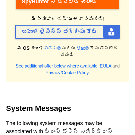
SpyHunter ని డౌన్‌లోడ్ చేయండి
మీ వ్యాపారం డబ్బు ఆదా చేసుకోండి!
బహుళ-లైసెన్స్ తగ్గింపు కోట్
మీ OS కాదా?
విండోస్®
మరియు
Mac®
కోసం డౌన్‌లోడ్
చేయండి.
See additional offer below where available.
EULA
and
Privacy/Cookie Policy
.
System Messages
The following system messages may be
associated with ట్రంప్ టోకెన్ ఎయిర్‌డ్రాప్