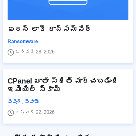
ఐరన్ లాక్ రాన్సమ్‌వేర్
Ransomware
జనవరి 28, 2026
CPanel ఖాతా స్థితి మార్చబడింది
ఇమెయిల్ స్కామ్
ఫిషింగ్
,
స్పామ్
జనవరి 22, 2026