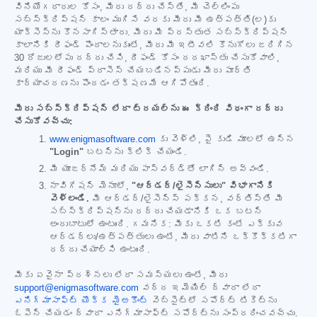
వినియోగదారుల కోసం, మీరు రద్దు చేస్తే, మీ చెల్లింపు
సబ్‌స్క్రిప్షన్ కాలం ముగిసే వరకు మీరు మీ ఉత్పత్తి(ల)కు
యాక్సెస్‌ను కొనసాగిస్తారు. మీరు మీ ప్రస్తుత సబ్‌స్క్రిప్షన్
కాలానికి రీఫండ్ పొందాలనుకుంటే, మీరు మీ ఇటీవలి కొనుగోలు జరిగిన
30 రోజులలోపు రద్దు చేసి, రీఫండ్ కోసం దరఖాస్తు చేసుకోవాలి,
మరియు మీ రీఫండ్ ప్రాసెస్ చేయబడినప్పుడు మీరు పూర్తి
కార్యాచరణను పొందడం తక్షణమే ఆగిపోతుంది.
మీరు సబ్‌స్క్రిప్షన్ లేదా ట్రయల్‌ను ఈ క్రింది విధంగా రద్దు
చేసుకోవచ్చు:
www.enigmasoftware.com
కు వెళ్లి, పై కుడి మూలలో ఉన్న
"Login"
బటన్‌ను క్లిక్ చేయండి.
మీ యూజర్‌నేమ్ మరియు పాస్‌వర్డ్‌తో లాగిన్ అవ్వండి.
నావిగేషన్ మెనూలో,
"ఆర్డర్/లైసెన్సులు" విభాగానికి
వెళ్లండి.
మీ ఆర్డర్/లైసెన్స్ పక్కన, వర్తిస్తే మీ
సబ్‌స్క్రిప్షన్‌ను రద్దు చేయడానికి ఒక బటన్
అందుబాటులో ఉంటుంది. గమనిక: మీకు ఒకటి కంటే ఎక్కువ
ఆర్డర్‌లు/ఉత్పత్తులు ఉంటే, మీరు వాటిని ఒక్కొక్కటిగా
రద్దు చేయాల్సి ఉంటుంది.
మీకు ఏవైనా ప్రశ్నలు లేదా సమస్యలు ఉంటే, మీరు
support@enigmasoftware.com
వద్ద ఇమెయిల్ ద్వారా లేదా
ఎనిగ్మాసాఫ్ట్ యొక్క మైఅకౌంట్
వెబ్‌సైట్‌లో సపోర్ట్ టికెట్‌ను
ఓపెన్ చేయడం ద్వారా ఎనిగ్మాసాఫ్ట్ సపోర్ట్‌ను సంప్రదించవచ్చు.