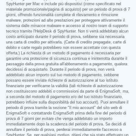
SpyHunter per Mac e include più dispositivi (come specificato nel
materiale promozionale/pagina di acquisto) per un periodo di prova di 7
giorni, offrendo funzionalità complete di rilevamento e rimozione
malware, protezioni ad alte prestazioni per proteggere attivamente il
sistema dalle minacce malware e accesso al nostro team di supporto
tecnico tramite l'HelpDesk di SpyHunter. Non ti verrà addebitato alcun
costo anticipato durante il periodo di prova, sebbene sia necessaria
una carta di credito per attivarla. (Carte di credito prepagate, carte di
debito e carte regalo potrebbero non essere accettate con questa
offerta.) La richiesta di un metodo di pagamento è necessaria per
garantire una protezione di sicurezza continua e ininterrotta durante il
passaggio dalla prova gratuita all'abbonamento a pagamento, qualora
decidessi di acquistarlo. Durante il periodo di prova, non verrà
addebitato alcun importo sul tuo metodo di pagamento, sebbene
possano essere inviate richieste di autorizzazione al tuo istituto
finanziario per verificarne la validità (tali richieste di autorizzazione
non costituiscono addebiti o commissioni da parte di EnigmaSoft, ma,
a seconda del metodo di pagamento e/o del tuo istituto finanziario,
potrebbero influire sulla disponibilità del tuo account). Puoi annullare il
periodo di prova tramite la sezione "Il mio account" del sito web di
EnigmaSoft o contattando EnigmaSoft prima della fine del periodo di
prova di 7 giorni per evitare che venga addebitato un importo
immediatamente dopo la scadenza del periodo di prova. Se decidi di
annullare il periodo di prova, perderai immediatamente l'accesso a
SpyHunter. Se, per qualsiasi motivo, ritieni che sia stato effettuato un