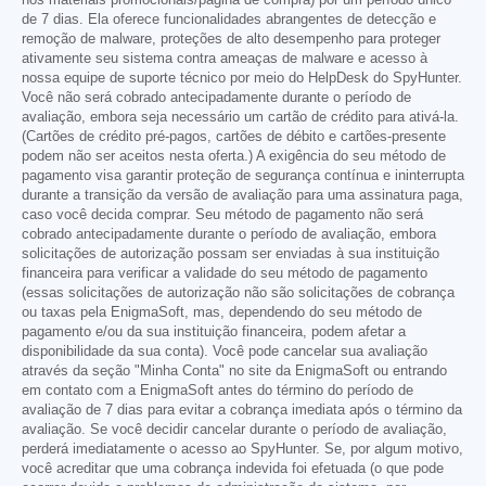
nos materiais promocionais/página de compra) por um período único
de 7 dias. Ela oferece funcionalidades abrangentes de detecção e
remoção de malware, proteções de alto desempenho para proteger
ativamente seu sistema contra ameaças de malware e acesso à
nossa equipe de suporte técnico por meio do HelpDesk do SpyHunter.
Você não será cobrado antecipadamente durante o período de
avaliação, embora seja necessário um cartão de crédito para ativá-la.
(Cartões de crédito pré-pagos, cartões de débito e cartões-presente
podem não ser aceitos nesta oferta.) A exigência do seu método de
pagamento visa garantir proteção de segurança contínua e ininterrupta
durante a transição da versão de avaliação para uma assinatura paga,
caso você decida comprar. Seu método de pagamento não será
cobrado antecipadamente durante o período de avaliação, embora
solicitações de autorização possam ser enviadas à sua instituição
financeira para verificar a validade do seu método de pagamento
(essas solicitações de autorização não são solicitações de cobrança
ou taxas pela EnigmaSoft, mas, dependendo do seu método de
pagamento e/ou da sua instituição financeira, podem afetar a
disponibilidade da sua conta). Você pode cancelar sua avaliação
através da seção "Minha Conta" no site da EnigmaSoft ou entrando
em contato com a EnigmaSoft antes do término do período de
avaliação de 7 dias para evitar a cobrança imediata após o término da
avaliação. Se você decidir cancelar durante o período de avaliação,
perderá imediatamente o acesso ao SpyHunter. Se, por algum motivo,
você acreditar que uma cobrança indevida foi efetuada (o que pode