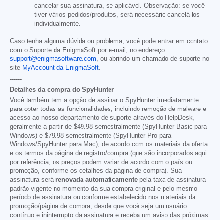
cancelar sua assinatura, se aplicável. Observação: se você
tiver vários pedidos/produtos, será necessário cancelá-los
individualmente.
Caso tenha alguma dúvida ou problema, você pode entrar em contato
com o Suporte da EnigmaSoft por e-mail, no endereço
support@enigmasoftware.com
, ou abrindo um chamado de suporte no
site
MyAccount da EnigmaSoft
.
------
Detalhes da compra do SpyHunter
Você também tem a opção de assinar o SpyHunter imediatamente
para obter todas as funcionalidades, incluindo remoção de malware e
acesso ao nosso departamento de suporte através do HelpDesk,
geralmente a partir de
$49.98
semestralmente (SpyHunter Basic para
Windows) e
$79.98
semestralmente (SpyHunter Pro para
Windows/SpyHunter para Mac), de acordo com os materiais da oferta
e os termos da página de registro/compra (que são incorporados aqui
por referência; os preços podem variar de acordo com o país ou
promoção, conforme os detalhes da página de compra). Sua
assinatura será
renovada automaticamente
pela taxa de assinatura
padrão vigente no momento da sua compra original e pelo mesmo
período de assinatura ou conforme estabelecido nos materiais da
promoção/página de compra, desde que você seja um usuário
contínuo e ininterrupto da assinatura e receba um aviso das próximas