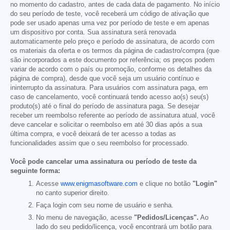
no momento do cadastro, antes de cada data de pagamento. No início
do seu período de teste, você receberá um código de ativação que
pode ser usado apenas uma vez por período de teste e em apenas
um dispositivo por conta. Sua assinatura será renovada
automaticamente pelo preço e período de assinatura, de acordo com
os materiais da oferta e os termos da página de cadastro/compra (que
são incorporados a este documento por referência; os preços podem
variar de acordo com o país ou promoção, conforme os detalhes da
página de compra), desde que você seja um usuário contínuo e
ininterrupto da assinatura. Para usuários com assinatura paga, em
caso de cancelamento, você continuará tendo acesso ao(s) seu(s)
produto(s) até o final do período de assinatura paga. Se desejar
receber um reembolso referente ao período de assinatura atual, você
deve cancelar e solicitar o reembolso em até 30 dias após a sua
última compra, e você deixará de ter acesso a todas as
funcionalidades assim que o seu reembolso for processado.
Você pode cancelar uma assinatura ou período de teste da
seguinte forma:
Acesse
www.enigmasoftware.com
e clique no botão
"Login"
no canto superior direito.
Faça login com seu nome de usuário e senha.
No menu de navegação, acesse
"Pedidos/Licenças".
Ao
lado do seu pedido/licença, você encontrará um botão para