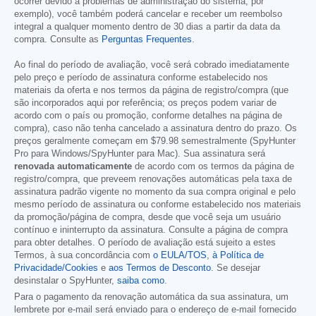
ocorrer devido a problemas de administração do sistema, por
exemplo), você também poderá cancelar e receber um reembolso
integral a qualquer momento dentro de 30 dias a partir da data da
compra. Consulte as
Perguntas Frequentes
.
Ao final do período de avaliação, você será cobrado imediatamente
pelo preço e período de assinatura conforme estabelecido nos
materiais da oferta e nos termos da página de registro/compra (que
são incorporados aqui por referência; os preços podem variar de
acordo com o país ou promoção, conforme detalhes na página de
compra), caso não tenha cancelado a assinatura dentro do prazo. Os
preços geralmente começam em
$79.98
semestralmente (SpyHunter
Pro para Windows/SpyHunter para Mac). Sua assinatura será
renovada automaticamente
de acordo com os termos da página de
registro/compra, que preveem renovações automáticas pela taxa de
assinatura padrão vigente no momento da sua compra original e pelo
mesmo período de assinatura ou conforme estabelecido nos materiais
da promoção/página de compra, desde que você seja um usuário
contínuo e ininterrupto da assinatura. Consulte a página de compra
para obter detalhes. O período de avaliação está sujeito a estes
Termos, à sua concordância com
o EULA/TOS
,
à Política de
Privacidade/Cookies
e
aos Termos de Desconto
. Se desejar
desinstalar o SpyHunter,
saiba como
.
Para o pagamento da renovação automática da sua assinatura, um
lembrete por e-mail será enviado para o endereço de e-mail fornecido