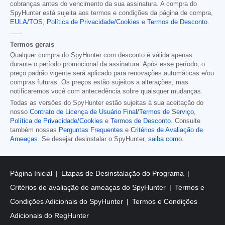
cobranças antes do vencimento da sua assinatura. A compra do
SpyHunter está sujeita aos termos e condições da página de compra,
EULA/TOS
,
Política de Privacidade/Cookies
e
Termos de Desconto
.
------
Termos gerais
Qualquer compra do SpyHunter com desconto é válida apenas
durante o período promocional da assinatura. Após esse período, o
preço padrão vigente será aplicado para renovações automáticas e/ou
compras futuras. Os preços estão sujeitos a alterações, mas
notificaremos você com antecedência sobre quaisquer mudanças.
Todas as versões do SpyHunter estão sujeitas à sua aceitação do
nosso
Contrato de Licença de Usuário Final/Termos de Serviço
,
Política de Privacidade/Cookies
e
Termos de Desconto
. Consulte
também nossas
Perguntas Frequentes
e
Critérios de Avaliação de
Ameaças
. Se desejar desinstalar o SpyHunter,
saiba como
.
Página Inicial
Etapas de Desinstalação do Programa
Critérios de avaliação de ameaças do SpyHunter
Termos e
Condições Adicionais do SpyHunter
Termos e Condições
Adicionais do RegHunter