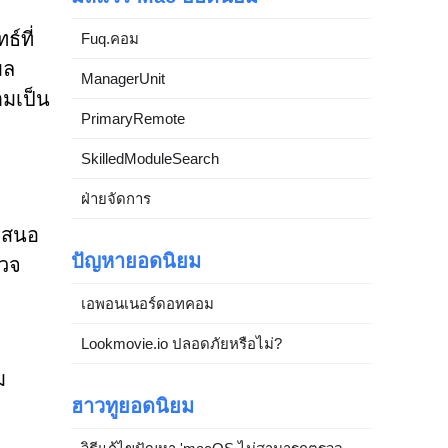
์ที่
Fuq.คอม
มล
ManagerUnit
ามเป็น
PrimaryRemote
SkilledModuleSearch
ฝ่ายจัดการ
อเสนอ
ปัญหายอดนิยม
รวจ
เอพอนเนอร์ดอทคอม
Lookmovie.io ปลอดภัยหรือไม่?
ม
ฮาวทูยอดนิยม