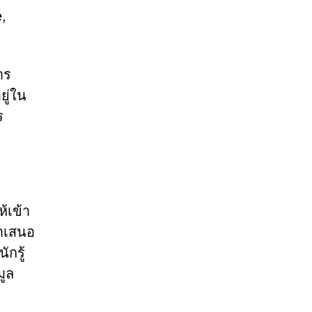
,
าร
ยู่ใน
ร
้เข้า
ำเสนอ
กรู้
มูล