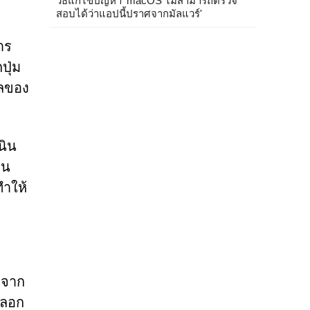
วิธีแก้ไขปัญหา 'macOS ไม่สามารถตรวจ
สอบได้ว่าแอปนี้ปราศจากมัลแวร์'
าร
ปุ่ม
ัลของ
นิน
ิน
ทำให้
กจาก
หลอก