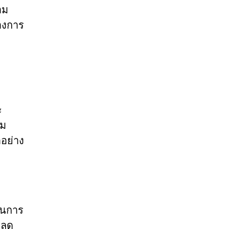
าม
างการ
ะ
่ม
าอย่าง
ในการ
หลด