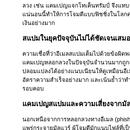
ลวง เช่น แคมเปญแจกโทเค็นทรัมป์ จึงแทบจะ
แน่นอนนี้ทำให้การโจมตีแบบฟิชชิ่งในโลก
เงินอย่างมาก
สแปมในยุคปัจจุบันไม่ได้ชัดเจนเสม
ความเชื่อที่ว่าอีเมลสแปมเต็มไปด้วยข้อผิดพ
แคมเปญหลอกลวงในปัจจุบันจำนวนมากถูกสร
ปลอมแปลงได้อย่างแนบเนียนให้ดูเหมือนอีเมล
อัตราความสำเร็จอย่างมาก และเน้นย้ำว่าทำ
รอบคอบ
แคมเปญสแปมและความเสี่ยงจากมัล
นอกเหนือจากการหลอกลวงทางอีเมล (phish
แพร่กระจายมัลแวร์ ผู้โจมตีมักแนบไฟล์ที่