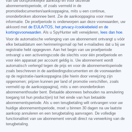
van uw oorspronkelijke aankoop en voor dezelfde
abonnementsperiode, of zoals vermeld in de
promotiedocumenten/aankooppagina, mits u een continue,
ononderbroken abonnee bent. Zie de aankooppagina voor meer
informatie. De proefperiode is onderworpen aan deze voorwaarden, uw
akkoord met
de EULA/TOS
,
het privacy-/cookiebeleid
en
de
kortingsvoorwaarden
. Als u SpyHunter wilt verwijderen,
lees dan hoe
.
Voor de automatische verlenging van uw abonnement ontvangt u vóór
elke betaaldatum een herinneringsmail op het e-mailadres dat u bij uw
registratie hebt opgegeven. Aan het begin van uw proefperiode
ontvangt u een activeringscode die slechts voor één proefperiode en
voor één apparaat per account geldig is. Uw abonnement wordt
automatisch verlengd tegen de prijs en voor de abonnementsperiode
zoals beschreven in de aanbiedingsdocumenten en de voorwaarden
op de registratie-/aankooppagina (die hierin door verwijzing zijn
opgenomen; prijzen kunnen per land of promotie verschillen, zoals
vermeld op de aankooppagina), mits u een ononderbroken
abonnementhouder bent. Betaalde abonnees behouden na annulering
toegang tot hun product(en) tot het einde van hun betaalde
abonnementsperiode. Als u een terugbetaling wilt ontvangen voor uw
huidige abonnementsperiode, moet u binnen 30 dagen na uw laatste
aankoop annuleren en een terugbetaling aanvragen. De volledige
functionaliteit van uw abonnement vervalt direct na verwerking van de
terugbetaling.