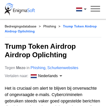
Skip
to
Nederlands
content
Bedreigingsdatabase
Phishing
Trump Token Airdrop
Airdrop Oplichting
Trump Token Airdrop
Airdrop Oplichting
Tegen
Mezo
in
Phishing
,
Schurkenwebsites
Vertalen naar:
Nederlands
Het is cruciaal om alert te blijven bij onverwachte
of ongevraagde e-mails. Cybercriminelen
gebruiken steeds vaker goed opgestelde berichten