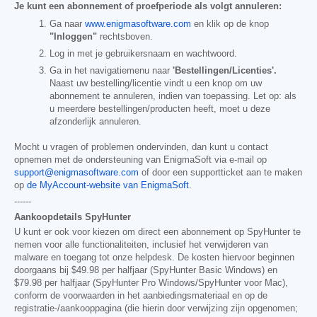
Je kunt een abonnement of proefperiode als volgt annuleren:
Ga naar
www.enigmasoftware.com
en klik op de knop
"Inloggen"
rechtsboven.
Log in met je gebruikersnaam en wachtwoord.
Ga in het navigatiemenu naar
'Bestellingen/Licenties'.
Naast uw bestelling/licentie vindt u een knop om uw
abonnement te annuleren, indien van toepassing. Let op: als
u meerdere bestellingen/producten heeft, moet u deze
afzonderlijk annuleren.
Mocht u vragen of problemen ondervinden, dan kunt u contact
opnemen met de ondersteuning van EnigmaSoft via e-mail op
support@enigmasoftware.com
of door een supportticket aan te maken
op
de MyAccount-website van EnigmaSoft
.
------
Aankoopdetails SpyHunter
U kunt er ook voor kiezen om direct een abonnement op SpyHunter te
nemen voor alle functionaliteiten, inclusief het verwijderen van
malware en toegang tot onze helpdesk. De kosten hiervoor beginnen
doorgaans bij
$49.98
per halfjaar (SpyHunter Basic Windows) en
$79.98
per halfjaar (SpyHunter Pro Windows/SpyHunter voor Mac),
conform de voorwaarden in het aanbiedingsmateriaal en op de
registratie-/aankooppagina (die hierin door verwijzing zijn opgenomen;