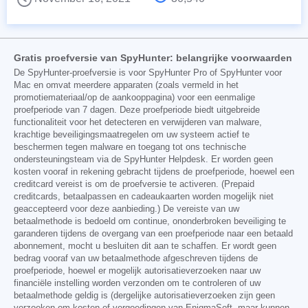
Gratis proefversie van SpyHunter: belangrijke voorwaarden
De SpyHunter-proefversie is voor SpyHunter Pro of SpyHunter voor
Mac en omvat meerdere apparaten (zoals vermeld in het
promotiemateriaal/op de aankooppagina) voor een eenmalige
proefperiode van 7 dagen. Deze proefperiode biedt uitgebreide
functionaliteit voor het detecteren en verwijderen van malware,
krachtige beveiligingsmaatregelen om uw systeem actief te
beschermen tegen malware en toegang tot ons technische
ondersteuningsteam via de SpyHunter Helpdesk. Er worden geen
kosten vooraf in rekening gebracht tijdens de proefperiode, hoewel een
creditcard vereist is om de proefversie te activeren. (Prepaid
creditcards, betaalpassen en cadeaukaarten worden mogelijk niet
geaccepteerd voor deze aanbieding.) De vereiste van uw
betaalmethode is bedoeld om continue, ononderbroken beveiliging te
garanderen tijdens de overgang van een proefperiode naar een betaald
abonnement, mocht u besluiten dit aan te schaffen. Er wordt geen
bedrag vooraf van uw betaalmethode afgeschreven tijdens de
proefperiode, hoewel er mogelijk autorisatieverzoeken naar uw
financiële instelling worden verzonden om te controleren of uw
betaalmethode geldig is (dergelijke autorisatieverzoeken zijn geen