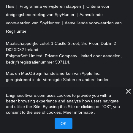
Huis
Programma verwijderen stappen
Criteria voor
dreigingsbeoordeling van SpyHunter
Aanvullende
voorwaarden van SpyHunter
Aanvullende voorwaarden van
RegHunter
Maatschappelijke zetel: 1 Castle Street, 3rd Floor, Dublin 2
D02XD82 Ireland.
EnigmaSoft Limited, Private Company Limited door aandelen,
bedrijfsregistratienummer 597114.
Mac en MacOS zijn handelsmerken van Apple Inc.,
geregistreerd in de Verenigde Staten en andere landen.
Copyright 2016-
2026
. EnigmaSoft Ltd. Alle rechten
Enigmasoftware.com uses cookies to provide you with a
voorbehouden.
better browsing experience and analyze how users navigate
and utilize the Site. By using this Site or clicking on "OK", you
consent to the use of cookies.
Meer informatie
.