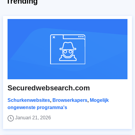
Trending
Securedwebsearch.com
Schurkenwebsites
,
Browserkapers
,
Mogelijk
ongewenste programma's
Januari 21, 2026