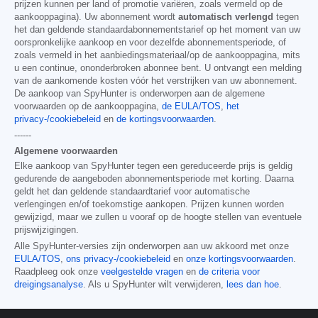
prijzen kunnen per land of promotie variëren, zoals vermeld op de
aankooppagina). Uw abonnement wordt
automatisch verlengd
tegen
het dan geldende standaardabonnementstarief op het moment van uw
oorspronkelijke aankoop en voor dezelfde abonnementsperiode, of
zoals vermeld in het aanbiedingsmateriaal/op de aankooppagina, mits
u een continue, ononderbroken abonnee bent. U ontvangt een melding
van de aankomende kosten vóór het verstrijken van uw abonnement.
De aankoop van SpyHunter is onderworpen aan de algemene
voorwaarden op de aankooppagina,
de EULA/TOS
,
het
privacy-/cookiebeleid
en
de kortingsvoorwaarden
.
------
Algemene voorwaarden
Elke aankoop van SpyHunter tegen een gereduceerde prijs is geldig
gedurende de aangeboden abonnementsperiode met korting. Daarna
geldt het dan geldende standaardtarief voor automatische
verlengingen en/of toekomstige aankopen. Prijzen kunnen worden
gewijzigd, maar we zullen u vooraf op de hoogte stellen van eventuele
prijswijzigingen.
Alle SpyHunter-versies zijn onderworpen aan uw akkoord met onze
EULA/TOS
,
ons privacy-/cookiebeleid
en
onze kortingsvoorwaarden
.
Raadpleeg ook onze
veelgestelde vragen
en
de criteria voor
dreigingsanalyse
. Als u SpyHunter wilt verwijderen,
lees dan hoe
.