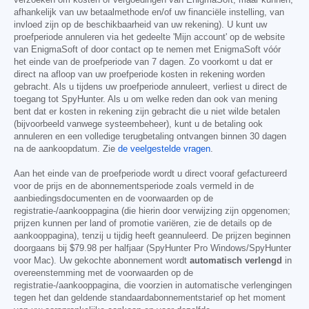
verzoeken om kosten of vergoedingen van EnigmaSoft, maar kunnen,
afhankelijk van uw betaalmethode en/of uw financiële instelling, van
invloed zijn op de beschikbaarheid van uw rekening). U kunt uw
proefperiode annuleren via het gedeelte 'Mijn account' op de website
van EnigmaSoft of door contact op te nemen met EnigmaSoft vóór
het einde van de proefperiode van 7 dagen. Zo voorkomt u dat er
direct na afloop van uw proefperiode kosten in rekening worden
gebracht. Als u tijdens uw proefperiode annuleert, verliest u direct de
toegang tot SpyHunter. Als u om welke reden dan ook van mening
bent dat er kosten in rekening zijn gebracht die u niet wilde betalen
(bijvoorbeeld vanwege systeembeheer), kunt u de betaling ook
annuleren en een volledige terugbetaling ontvangen binnen 30 dagen
na de aankoopdatum. Zie
de veelgestelde vragen
.
Aan het einde van de proefperiode wordt u direct vooraf gefactureerd
voor de prijs en de abonnementsperiode zoals vermeld in de
aanbiedingsdocumenten en de voorwaarden op de
registratie-/aankooppagina (die hierin door verwijzing zijn opgenomen;
prijzen kunnen per land of promotie variëren, zie de details op de
aankooppagina), tenzij u tijdig heeft geannuleerd. De prijzen beginnen
doorgaans bij
$79.98
per halfjaar (SpyHunter Pro Windows/SpyHunter
voor Mac). Uw gekochte abonnement wordt
automatisch verlengd
in
overeenstemming met de voorwaarden op de
registratie-/aankooppagina, die voorzien in automatische verlengingen
tegen het dan geldende standaardabonnementstarief op het moment