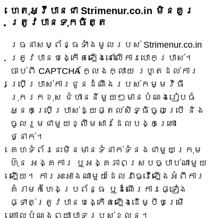
ហេតុអ្វីបានជា Strimenur.co.in មិនគួរ
ត្រូវបានទុកចិត្ត
រចនាសម្ព័ន្ធទាំងមូលរបស់ Strimenur.co.in
ត្រូវបានបង្កើតឡើងនៅលើការបោកប្រាស់។
ចាប់ពី CAPTCHA ក្លែងក្លាយ រហូតដល់ការ
ប្រើប្រាស់ការជូនដំណឹងរបស់កម្មវិធី
រុករកខុស ជំហាននីមួយៗមានបំណងរៀបចំ
អ្នកប្រើប្រាស់ឱ្យផ្តល់សិទ្ធិចូលប្រើ និង
ចូលរួមជាមួយខ្លឹមសារដែលបង្កគ្រោះ
ថ្នាក់។
គេហទំព័រនេះមិនមានទំនាក់ទំនងជាមួយក្រុម
ហ៊ុន អង្គការ ឬអង្គភាពស្របច្បាប់ណាមួយ
ឡើយ។ ការអះអាងណាមួយដែលវាធ្វើឡើងអំពីការ
គំរាមកំហែងប្រព័ន្ធ ឬដំណើរការផ្ទៀង
ផ្ទាត់ត្រូវបានបង្កើតឡើងដើម្បីបម្រើ
គោលបំណងព្យាបាទរបស់ខ្លួន។