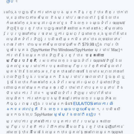
ញាប់
។
នៅចុងបញ្ចប់នៃការសាកល្បង អ្នកនឹងត្រូវបានគិតប្រាក់ជា
មុនភ្លាមៗតាមតម្លៃ និងសម្រាប់រយៈពេលជាវដូចដែលបាន
កំណត់នៅក្នុងសម្ភារៈផ្តល់ជូន និងលក្ខខណ្ឌទំព័រចុះឈ្មោះ/
ទិញ (ដែលត្រូវបានបញ្ចូលនៅទីនេះដោយឯកសារយោង; តម្លៃអាច
ប្រែប្រួលទៅតាមប្រទេស ឬការផ្សព្វផ្សាយក្នុងមួយព័ត៌មាន
លម្អិតទំព័រទិញ) ប្រសិនបើអ្នកមិនទាន់បានលុបចោលទាន់
ពេលវេលា។ ជាធម្មតាតម្លៃចាប់ផ្តើមពី
$79.98
រៀងរាល់ប្រាំ
មួយខែម្តង (SpyHunter Pro Windows/SpyHunter សម្រាប់ Mac)។
ការជាវដែលអ្នកបានទិញនឹងត្រូវបាន
បន្តដោយ
ស្វ័យប្រវត្តិ
ស្របតាមលក្ខខណ្ឌទំព័រចុះឈ្មោះ/ទិញ ដែល
ផ្តល់ជូនសម្រាប់ការបន្តដោយស្វ័យប្រវត្តិតាមថ្លៃជាវ
ស្តង់ដារដែលអាចអនុវត្តបាននៅពេលនោះ ដែលមានសុពលភាពនៅ
ពេលទិញដំបូងរបស់អ្នក និងសម្រាប់រយៈពេលជាវដូចគ្នា ឬ
ដូចដែលបានកំណត់នៅក្នុងទំព័រសម្ភារៈផ្សព្វផ្សាយ/ទិញ
ដោយផ្តល់ថាអ្នកជាអ្នកប្រើប្រាស់ជាវជាបន្តបន្ទាប់ និង
មិនមានការរំខាន។ សូមមើលទំព័រទិញសម្រាប់ព័ត៌មាន
លម្អិត។ ការសាកល្បងស្ថិតនៅក្រោមលក្ខខណ្ឌទាំងនេះ
កិច្ចព្រមព្រៀងរបស់អ្នកចំពោះ
EULA/TOS
គោលការណ៍
ឯកជនភាព/ខូគី
និង
លក្ខខណ្ឌបញ្ចុះតម្លៃ
។ ប្រសិនបើ
អ្នកចង់លុប SpyHunter
សូមស្វែងយល់ពីរបៀប
។
សម្រាប់ការទូទាត់លើការបន្តការជាវរបស់អ្នកដោយ
ស្វ័យប្រវត្តិ ការរំលឹកតាមអ៊ីមែលនឹងត្រូវបានផ្ញើទៅកាន់
អាសយដ្ឋានអ៊ីមែលដែលអ្នកបានផ្តល់ឱ្យនៅពេលអ្នកចុះឈ្មោះ