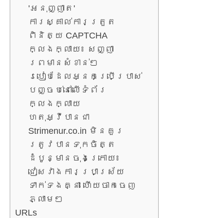
'អនុញ្ញាត'
ការស្គាល់ការត្រួត
ពិនិត្យ CAPTCHA
ក្លែងក្លាយ៖ សញ្ញា
ព្រមានសំខាន់ៗ
របៀបដែលអ្នកប្រើប្រាស់
បញ្ចប់នៅលើទំព័រ
ក្លែងក្លាយ
ហេតុអ្វីបានជា
Strimenur.co.in មិនគួរ
ត្រូវបានទុកចិត្ត
ដំបូន្មានចុងក្រោយ៖
ជៀសវាងការប្រាស្រ័យ
ទាក់ទងគ្នា ហើយចាកចេញ
ភ្លាមៗ
URLs