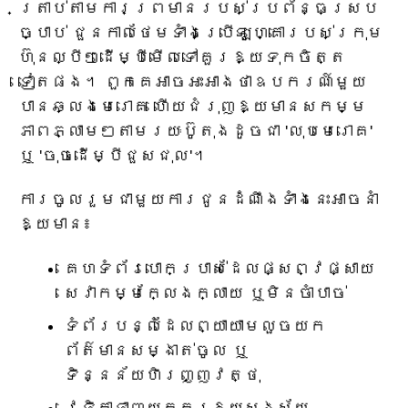
ត្រាប់តាមការព្រមានរបស់ប្រព័ន្ធស្រប
ច្បាប់ ជួនកាលថែមទាំងប្រើឡូហ្គោរបស់ក្រុម
ហ៊ុនល្បីៗដើម្បីមើលទៅគួរឱ្យទុកចិត្ត
ទៀតផង។ ពួកគេអាចអះអាងថាឧបករណ៍មួយ
បានឆ្លងមេរោគ ហើយជំរុញឱ្យមានសកម្ម
ភាពភ្លាមៗតាមរយៈប៊ូតុងដូចជា 'លុបមេរោគ'
ឬ 'ចុចដើម្បីជួសជុល'។
ការចូលរួមជាមួយការជូនដំណឹងទាំងនេះអាចនាំ
ឱ្យមាន៖
គេហទំព័របោកប្រាស់ដែលផ្សព្វផ្សាយ
សេវាកម្មក្លែងក្លាយ ឬមិនចាំបាច់
ទំព័របន្លំដែលព្យាយាមលួចយក
ព័ត៌មានសម្ងាត់ចូល ឬ
ទិន្នន័យហិរញ្ញវត្ថុ
វេទិកាទាញយកគួរឱ្យសង្ស័យ