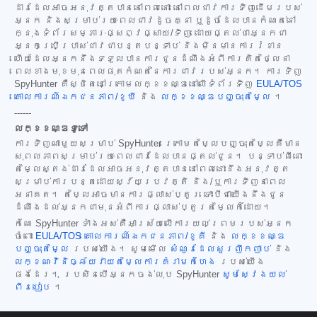
ដារដែលអាចអនុវត្តបាននៅពេលនោះ នៅពេលជាវការទិញដើមរបស់
អ្នក និងសម្រាប់រយៈពេលជាវដូចគ្នា ឬដូចដែលបានកំណត់នៅ
ក្នុងទំព័រសម្ភារៈផ្សព្វផ្សាយ/ទិញ ដោយផ្តល់ថាអ្នកជា
អ្នកប្រើប្រាស់ជាវជាបន្តបន្ទាប់ និងមិនមានការរំខាន
ហើយដែលអ្នកនឹងទទួលបានការជូនដំណឹងអំពីការគិតថ្លៃនា
ពេលខាងមុខមុនពេលផុតកំណត់នៃការជាវរបស់អ្នក។ ការទិញ
SpyHunter គឺស្ថិតនៅក្រោមលក្ខខណ្ឌនៅលើទំព័រទិញ
EULA/TOS
គោលការណ៍ឯកជនភាព/ខូឃី
និង
លក្ខខណ្ឌបញ្ចុះតម្លៃ
។
------
លក្ខខណ្ឌទូទៅ
ការទិញណាមួយសម្រាប់ SpyHunter ក្រោមតម្លៃបញ្ចុះតម្លៃគឺមាន
សុពលភាពសម្រាប់រយៈពេលជាវដែលបានផ្តល់ជូន។ បន្ទាប់ពីនោះ
តម្លៃស្តង់ដារដែលអាចអនុវត្តបាននៅពេលនោះនឹងអនុវត្ត
សម្រាប់ការបន្តដោយស្វ័យប្រវត្តិ និង/ឬការទិញនាពេល
អនាគត។ តម្លៃអាចមានការផ្លាស់ប្តូរ ទោះបីជាយើងនឹងជូន
ដំណឹងដល់អ្នកជាមុនអំពីការផ្លាស់ប្តូរតម្លៃក៏ដោយ។
កំណែ SpyHunter ទាំងអស់គឺអាស្រ័យលើការយល់ព្រមរបស់អ្នក
ចំពោះ
EULA/TOS
គោលការណ៍ឯកជនភាព/ខូគី
និង
លក្ខខណ្ឌ
បញ្ចុះតម្លៃ
របស់យើង។ សូមមើល
សំណួរដែលសួរញឹកញាប់
និង
លក្ខណៈវិនិច្ឆ័យវាយតម្លៃការគំរាមកំហែង
របស់យើង
ផងដែរ។ ប្រសិនបើអ្នកចង់លុប SpyHunter
សូមស្វែងយល់
ពីរបៀប
។