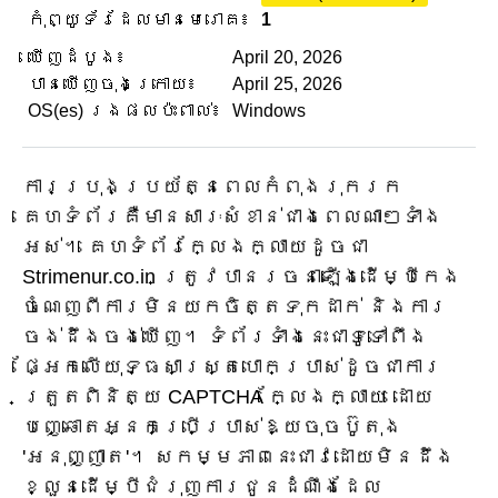
កុំព្យូទ័រដែលមានមេរោគ៖
1
ឃើញដំបូង៖
April 20, 2026
បានឃើញចុងក្រោយ៖
April 25, 2026
OS(es) រងផលប៉ះពាល់៖
Windows
ការប្រុងប្រយ័ត្នពេលកំពុងរុករក
គេហទំព័រគឺមានសារៈសំខាន់ជាងពេលណាៗទាំង
អស់។ គេហទំព័រក្លែងក្លាយដូចជា
Strimenur.co.in ត្រូវបានរចនាឡើងដើម្បីកេង
ចំណេញពីការមិនយកចិត្តទុកដាក់ និងការ
ចង់ដឹងចង់ឃើញ។ ទំព័រទាំងនេះជាទូទៅពឹង
ផ្អែកលើយុទ្ធសាស្ត្របោកប្រាស់ដូចជាការ
ត្រួតពិនិត្យ CAPTCHA ក្លែងក្លាយ ដោយ
បញ្ឆោតអ្នកប្រើប្រាស់ឱ្យចុចប៊ូតុង
'អនុញ្ញាត'។ សកម្មភាពនេះជាវដោយមិនដឹង
ខ្លួនដើម្បីជំរុញការជូនដំណឹងដែល