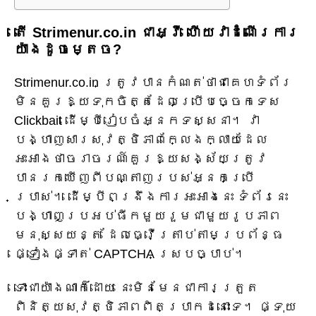
តើ Strimenur.co.in ជាអ្វី ហើយវាដំណើរការ
យ៉ាងដូចម្តេច?
Strimenur.co.in ត្រូវបានកំណត់ថាជាគេហទំព័រ
មិនគួរឱ្យទុកចិត្តដែលប្រើបច្ចេកទេស
Clickbait ដើម្បីរៀបចំអ្នកទស្សនា។ វា
បង្ហាញសារសុវត្ថិភាពក្លែងក្លាយដែល
អះអាងថាចរាចរណ៍គួរឱ្យសង្ស័យត្រូវ
បានរកឃើញពីបណ្តាញរបស់អ្នកប្រើ
ប្រាស់។ ដើម្បីពង្រឹងការអះអាងនេះ ទំព័រនេះ
បង្ហាញប្រអប់ធីកមួយរួមជាមួយរូបភាព
មនុស្សយន្ត ដែលធ្វើត្រាប់តាមប្រព័ន្ធ
ផ្ទៀងផ្ទាត់ CAPTCHA ស្របច្បាប់។
ទោះជាយ៉ាងណាក៏ដោយ នេះមិនមែនជាការត្រួត
ពិនិត្យសុវត្ថិភាពពិតប្រាកដនោះទេ។ ផ្ទុយ