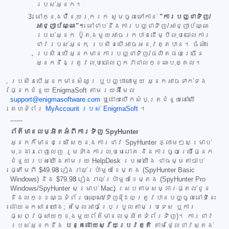
របស់អ្នក។
នៅក្នុងម៉ឺនុយរុករក សូមចូលទៅកាន់
"ការបញ្ជាទិញ/
អាជ្ញាប័ណ្ណ"។
នៅជាប់នឹងការបញ្ជាទិញ/អាជ្ញាប័ណ្ណ
របស់អ្នក ប៊ូតុងមួយអាចរកបានដើម្បីលុបចោលការ
ជាវរបស់អ្នក ប្រសិនបើអាចអនុវត្តបាន។ ចំណាំ៖
ប្រសិនបើអ្នកមានការបញ្ជាទិញ/ផលិតផលច្រើន
អ្នកនឹងត្រូវលុបចោលពួកវាជាលក្ខណៈបុគ្គល។
ប្រសិនបើអ្នកមានសំណួរ ឬបញ្ហាណាមួយ អ្នកអាចទាក់ទង
ផ្នែកជំនួយ EnigmaSoft តាមរយៈអ៊ីមែល
support@enigmasoftware.com
ឬដោយបើកសំបុត្រជំនួយនៅលើ
គេហទំព័រ
MyAccount របស់ EnigmaSoft
។
------
ព័ត៌មានលម្អិតអំពីការទិញ SpyHunter
អ្នកក៏មានជម្រើសក្នុងការជាវ SpyHunter ភ្លាមៗសម្រាប់
មុខងារពេញលេញ រួមទាំងការលុបមេរោគ និងការចូលប្រើផ្នែក
ជំនួយរបស់យើងតាមរយៈ HelpDesk របស់យើង ជាធម្មតាចាប់
ផ្តើមពី
$49.98
រៀងរាល់ប្រាំមួយខែម្តង (SpyHunter Basic
Windows) និង
$79.98
រៀងរាល់ប្រាំមួយខែម្តង (SpyHunter Pro
Windows/SpyHunter សម្រាប់ Mac) ស្របតាមសម្ភារៈផ្តល់ជូន
និងលក្ខខណ្ឌទំព័រចុះឈ្មោះ/ទិញ (ដែលត្រូវបានបញ្ចូលនៅទីនេះ
ដោយឯកសារយោង; តម្លៃអាចប្រែប្រួលតាមប្រទេស ឬការ
ផ្សព្វផ្សាយក្នុងមួយព័ត៌មានលម្អិតទំព័រទិញ)។ ការជាវ
របស់អ្នកនឹង
បន្តដោយស្វ័យប្រវត្តិ
តាមថ្លៃជាវស្តង់