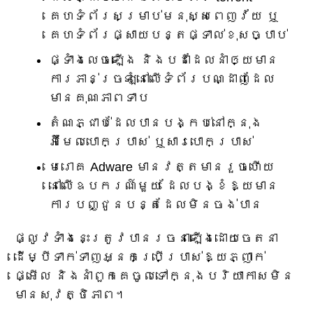
គេហទំព័រសម្រាប់មនុស្សពេញវ័យ ឬ
គេហទំព័រផ្សាយបន្តផ្ទាល់ខុសច្បាប់
ផ្ទាំងលេចឡើង និងបដាដែលនាំឲ្យមាន
ការភាន់ច្រឡំនៅលើទំព័របណ្ដាញដែល
មានគុណភាពទាប
តំណភ្ជាប់ដែលបានបង្កប់នៅក្នុង
អ៊ីមែលបោកប្រាស់ ឬសារបោកប្រាស់
មេរោគ Adware មានវត្តមានរួចហើយ
នៅលើឧបករណ៍មួយ ដែលបង្ខំឱ្យមាន
ការបញ្ជូនបន្តដែលមិនចង់បាន
ផ្លូវទាំងនេះត្រូវបានរចនាឡើងដោយចេតនា
ដើម្បីទាក់ទាញអ្នកប្រើប្រាស់ឱ្យភ្ញាក់
ផ្អើល និងនាំពួកគេចូលទៅក្នុងបរិយាកាសមិន
មានសុវត្ថិភាព។