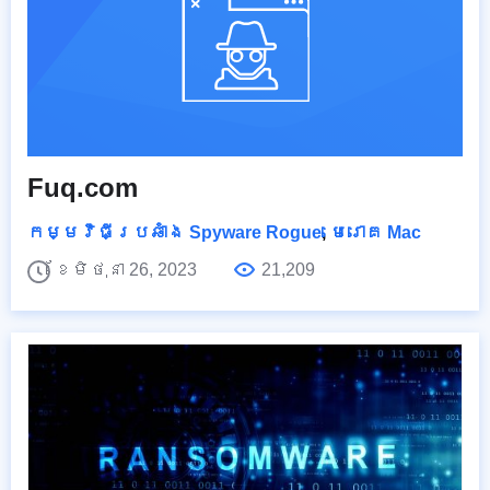
Fuq.com
កម្មវិធីប្រឆាំង Spyware Rogue
,
មេរោគ Mac
ខែមិថុនា 26, 2023
21,209