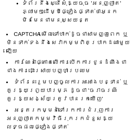
ទំព័រនឹងស្នើសុំឱ្យចុច 'អនុញ្ញាត'
ភ្លាមៗដើម្បីផ្ទៀងផ្ទាត់ថាអ្នក
មិនមែនជាមនុស្សយន្ត
CAPTCHA មើលទៅហាក់ដូចជាសាមញ្ញពេក ឬ
មិនទាក់ទងនឹងសេវាកម្មពិតប្រាកដណាមួយ
ឡើយ
ការណែនាំផ្តោតលើការបើកការជូនដំណឹងជា
ជាងការដោះស្រាយបញ្ហាប្រឈម
ទំព័រនេះរួមបញ្ចូលការអះអាងបន្ទាន់ ឬ
គួរឱ្យព្រួយបារម្ភ ដូចជា 'ចរាចរណ៍
គួរឱ្យសង្ស័យត្រូវបានរកឃើញ'
អន្តរកម្មនាំទៅរកការជំរុញការ
អនុញ្ញាតកម្មវិធីរុករកជំនួសឱ្យ
លទ្ធផលផ្ទៀងផ្ទាត់