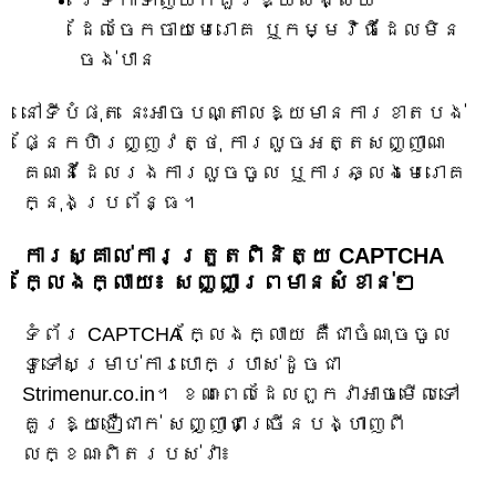
ដែលចែកចាយមេរោគ ឬកម្មវិធីដែលមិន
ចង់បាន
នៅទីបំផុត នេះអាចបណ្តាលឱ្យមានការខាតបង់
ផ្នែកហិរញ្ញវត្ថុ ការលួចអត្តសញ្ញាណ
គណនីដែលរងការលួចចូល ឬការឆ្លងមេរោគ
ក្នុងប្រព័ន្ធ។
ការស្គាល់ការត្រួតពិនិត្យ CAPTCHA
ក្លែងក្លាយ៖ សញ្ញាព្រមានសំខាន់ៗ
ទំព័រ CAPTCHA ក្លែងក្លាយ គឺជាចំណុចចូល
ទូទៅសម្រាប់ការបោកប្រាស់ដូចជា
Strimenur.co.in។ ខណៈពេលដែលពួកវាអាចមើលទៅ
គួរឱ្យជឿជាក់ សញ្ញាជាច្រើនបង្ហាញពី
លក្ខណៈពិតរបស់វា៖