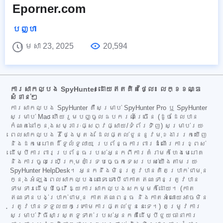
Eporner.com
បញ្ហា
មេសា 23, 2025
20,594
ការសាកល្បង SpyHunter ដោយឥតគិតថ្លៃ៖ លក្ខខណ្ឌ
សំខាន់ៗ
ការសាកល្បង SpyHunter គឺសម្រាប់ SpyHunter Pro ឬ SpyHunter
សម្រាប់ Mac ហើយរួមបញ្ចូលឧបករណ៍ច្រើន (ដូចដែលបាន
កំណត់នៅក្នុងសម្ភារៈផ្សព្វផ្សាយ/ទំព័រទិញ) សម្រាប់រយៈ
ពេលសាកល្បង 7 ថ្ងៃម្តង ដែលផ្តល់ជូននូវមុខងាររកឃើញ
និងដកមេរោគដ៏ទូលំទូលាយ ប្រព័ន្ធការពារដំណើរការខ្ពស់
ដើម្បីការពារប្រព័ន្ធរបស់អ្នកពីការគំរាមកំហែងមេរោគ
និងការចូលប្រើក្រុមគាំទ្របច្ចេកទេសរបស់យើងតាមរយៈ
SpyHunter HelpDesk។ អ្នកនឹងមិនត្រូវបានគិតប្រាក់ជាមុន
ក្នុងអំឡុងពេលសាកល្បងនោះទេ ទោះបីជាកាតឥណទានត្រូវបាន
ទាមទារដើម្បីធ្វើឱ្យការសាកល្បងសកម្មក៏ដោយ។ (កាត
ឥណទានបង់ប្រាក់ជាមុន កាតឥណពន្ធ និងកាតអំណោយអាចមិន
ត្រូវបានទទួលយកក្រោមការផ្តល់ជូននេះទេ។) តម្រូវការ
សម្រាប់វិធីសាស្ត្រទូទាត់របស់អ្នកគឺដើម្បីជួយធានាការ