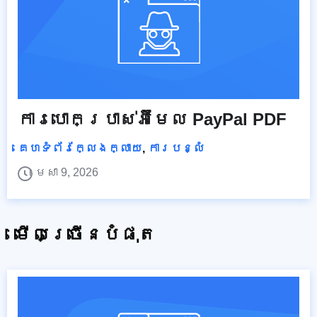
ការបោកប្រាស់អ៊ីមែល PayPal PDF
គេហទំព័រក្លែងក្លាយ
,
ការបន្លំ
មេសា 9, 2026
មើលច្រើនបំផុត