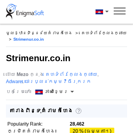
Skip
to
ភាសាខ្មែរ
content
មូលដ្ឋានទិន្នន័យគំរាមកំហែង
គេហទំព័រក្លែងក្លាយ
Strimenur.co.in
Strimenur.co.in
ដោយ
Mezo
ក្នុង
គេហទំព័រក្លែងក្លាយ
,
Adware
,
ចោរប្លន់កម្មវិធីរុករក
បកប្រែទៅ៖
ភាសាខ្មែរ
តារាងពិន្ទុគំរាមកំហែង
?
Popularity Rank:
28,462
កម្រិតគំរាមកំហែង៖
20 % (ធម្មតា។)