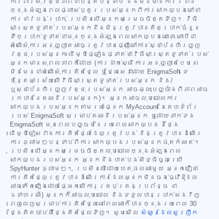
ការពារសុវត្ថិភាពជាបន្តបន្ទាប់ និងមិនមានការរំខាន
ក្នុងអំឡុងពេលផ្លាស់ប្តូររបស់អ្នកពីការសាកល្បងទៅជា
ការជាវបង់ប្រាក់ ប្រសិនបើអ្នកសម្រេចចិត្តទិញ។ វិធី
សាស្ត្រទូទាត់របស់អ្នកនឹងមិនត្រូវបានគិតប្រាក់ចំនួន
ទឹកប្រាក់ទូទាត់ជាមុនក្នុងអំឡុងពេលសាកល្បងនោះទេ ទោះបីជា
សំណើសុំការអនុញ្ញាតអាចត្រូវបានផ្ញើទៅកាន់ស្ថាប័នហិរញ្ញ
វត្ថុរបស់អ្នក ដើម្បីផ្ទៀងផ្ទាត់ថាវិធីសាស្ត្រទូទាត់របស់
អ្នកមានសុពលភាពក៏ដោយ (ការដាក់ស្នើការអនុញ្ញាតបែបនេះ
មិនមែនជាសំណើសុំការគិតថ្លៃ ឬថ្លៃសេវាដោយ EnigmaSoft ទេ
ប៉ុន្តែអាស្រ័យលើវិធីសាស្ត្រទូទាត់របស់អ្នក និង/
ឬស្ថាប័នហិរញ្ញវត្ថុរបស់អ្នក អាចឆ្លុះបញ្ចាំងពីភាពអាច
រកបាននៃគណនីរបស់អ្នក)។ អ្នកអាចលុបចោលការ
សាកល្បងរបស់អ្នកតាមរយៈផ្នែក MyAccount នៃគេហទំព័រ
របស់ EnigmaSoft សម្រាប់គណនីរបស់អ្នក ឬដោយទាក់ទង
EnigmaSoft មុនពេលបញ្ចប់នៃរយៈពេលសាកល្បង 7 ថ្ងៃ
ដើម្បីជៀសវាងការគិតថ្លៃដែលត្រូវបង់ និងត្រូវបានដំណើរ
ការភ្លាមៗបន្ទាប់ពីការសាកល្បងរបស់អ្នកផុតកំណត់។
ប្រសិនបើអ្នកសម្រេចចិត្តលុបចោលក្នុងអំឡុងពេល
សាកល្បងរបស់អ្នក អ្នកនឹងបាត់បង់សិទ្ធិចូលប្រើ
SpyHunter ភ្លាមៗ។ ប្រសិនបើដោយហេតុផលណាមួយ អ្នកជឿថា
ការគិតថ្លៃត្រូវបានដំណើរការដែលអ្នកមិនចង់ធ្វើ (ដែល
អាចកើតឡើងដោយផ្អែកលើការគ្រប់គ្រងប្រព័ន្ធ ជា
ឧទាហរណ៍) អ្នកក៏អាចលុបចោល និងទទួលបានប្រាក់សងវិញ
ពេញលេញសម្រាប់ការគិតថ្លៃនៅពេលណាក៏បានក្នុងរយៈពេល 30
ថ្ងៃគិតចាប់ពីថ្ងៃគិតថ្លៃទិញ។ សូមមើល
សំណួរដែលសួរញឹក