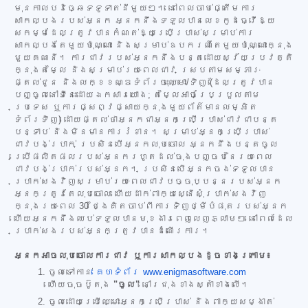
មុនកាលបរិច្ឆេទទូទាត់នីមួយៗ។ នៅពេលចាប់ផ្តើមការ
សាកល្បងរបស់អ្នក អ្នកនឹងទទួលបានលេខកូដធ្វើឱ្យ
សកម្មដែលត្រូវបានកំណត់ឱ្យប្រើប្រាស់សម្រាប់ការ
សាកល្បងតែមួយប៉ុណ្ណោះ និងសម្រាប់ឧបករណ៍តែមួយប៉ុណ្ណោះក្នុង
មួយគណនី។ ការជាវរបស់អ្នកនឹងបន្តដោយស្វ័យប្រវត្តិ
ក្នុងតម្លៃ និងសម្រាប់រយៈពេលជាវ ស្របតាមសម្ភារៈ
ផ្តល់ជូន និងលក្ខខណ្ឌទំព័រចុះឈ្មោះ/ទិញ (ដែលត្រូវបាន
បញ្ចូលនៅទីនេះដោយឯកសារយោង; តម្លៃអាចប្រែប្រួលតាម
ប្រទេស ឬការផ្សព្វផ្សាយក្នុងមួយព័ត៌មានលម្អិត
ទំព័រទិញ) ដោយផ្តល់ថាអ្នកជាអ្នកប្រើប្រាស់ជាវជាបន្ត
បន្ទាប់ និងមិនមានការរំខាន។ សម្រាប់អ្នកប្រើប្រាស់
ជាវបង់ប្រាក់ ប្រសិនបើអ្នកលុបចោល អ្នកនឹងបន្តចូល
ប្រើផលិតផលរបស់អ្នករហូតដល់ចុងបញ្ចប់នៃរយៈពេល
ជាវបង់ប្រាក់របស់អ្នក។ ប្រសិនបើអ្នកចង់ទទួលបាន
ប្រាក់សងវិញសម្រាប់រយៈពេលជាវបច្ចុប្បន្នរបស់អ្នក
អ្នកត្រូវតែលុបចោល ហើយដាក់ពាក្យស្នើសុំប្រាក់សងវិញ
ក្នុងរយៈពេល 30 ថ្ងៃគិតចាប់ពីការទិញថ្មីបំផុតរបស់អ្នក
ហើយអ្នកនឹងឈប់ទទួលបានមុខងារពេញលេញភ្លាមៗ នៅពេលដែល
ប្រាក់សងរបស់អ្នកត្រូវបានដំណើរការ។
អ្នកអាចលុបចោលការជាវ ឬការសាកល្បងដូចខាងក្រោម៖
ចូលទៅកាន់
គេហទំព័រ www.enigmasoftware.com
ហើយចុចប៊ូតុង
"ចូល"
នៅជ្រុងខាងស្តាំខាងលើ។
ចូលដោយប្រើឈ្មោះអ្នកប្រើប្រាស់ និងពាក្យសម្ងាត់