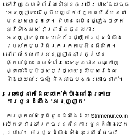
ទៅវិញ គេហទំព័រណែនាំអ្នកប្រើប្រាស់ឱ្យចុច
'អនុញ្ញាត' ដើម្បីបញ្ជាក់ថាពួកគេមិនមែនជា
មនុស្សយន្តទេ។ ជំហាននេះមិនផ្ទៀងផ្ទាត់
អ្វីទាំងអស់ វាគ្រាន់តែផ្តល់ការ
អនុញ្ញាតឱ្យគេហទំព័រផ្ញើការជូនដំណឹង
របស់កម្មវិធីរុករកតាមអ៊ីនធឺណិត។
នៅពេលដែលការអនុញ្ញាតនោះត្រូវបាន
ផ្តល់ឱ្យ គេហទំព័រនេះទទួលបានបណ្តាញ
ផ្ទាល់ដើម្បីផ្សព្វផ្សាយខ្លឹមសារដែល
នាំឱ្យយល់ច្រឡំ និងអាចបង្កគ្រោះថ្នាក់។
គ្រោះថ្នាក់ដែលលាក់កំបាំងនៅពីក្រោយ
ការជូនដំណឹង 'អនុញ្ញាត'
ការផ្តល់សិទ្ធិជូនដំណឹងដល់ Strimenur.co.in
បើកទ្វារទៅរកចរន្តនៃការជូនដំណឹងបោក
ប្រាស់។ ការជូនដំណឹងទាំងនេះច្រើនតែធ្វើ