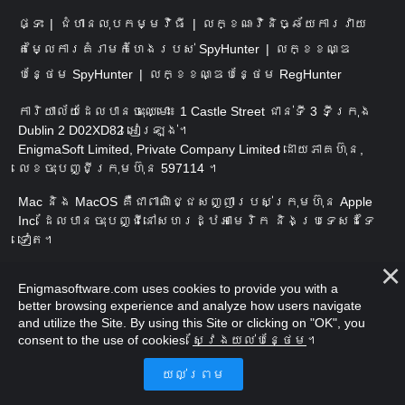
ផ្ទះ
ជំហានលុបកម្មវិធី
លក្ខណៈវិនិច្ឆ័យការវាយ
តម្លៃការគំរាមកំហែងរបស់ SpyHunter
លក្ខខណ្ឌ
បន្ថែម SpyHunter
លក្ខខណ្ឌបន្ថែម RegHunter
ការិយាល័យដែលបានចុះឈ្មោះ៖ 1 Castle Street ជាន់ទី 3 ទីក្រុង
Dublin 2 D02XD82 អៀរឡង់។
EnigmaSoft Limited, Private Company Limited ដោយភាគហ៊ុន,
លេខចុះបញ្ជីក្រុមហ៊ុន 597114 ។
Mac និង MacOS គឺជាពាណិជ្ជសញ្ញារបស់ក្រុមហ៊ុន Apple
Inc. ដែលបានចុះបញ្ជីនៅសហរដ្ឋអាមេរិក និងប្រទេសដទៃ
ទៀត។
រក្សាសិទ្ធិ 2016-
2026
។ EnigmaSoft Ltd. រក្សាសិទ្ធិ
Enigmasoftware.com uses cookies to provide you with a
គ្រប់យ៉ាង។
better browsing experience and analyze how users navigate
and utilize the Site. By using this Site or clicking on "OK", you
consent to the use of cookies.
ស្វែងយល់បន្ថែម
។