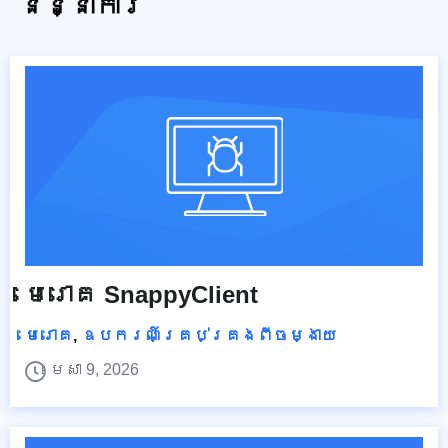
និន្នាការ
មេរោគ SnappyClient
មេរោគ
,
ឧបករណ៍គ្រប់គ្រងពីចម្ងាយ
មេសា 9, 2026