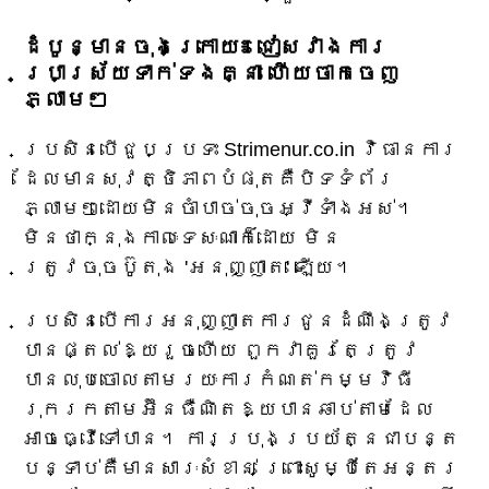
ដំបូន្មានចុងក្រោយ៖ ជៀសវាងការ
ប្រាស្រ័យទាក់ទងគ្នា ហើយចាកចេញ
ភ្លាមៗ
ប្រសិនបើជួបប្រទះ Strimenur.co.in វិធានការ
ដែលមានសុវត្ថិភាពបំផុតគឺបិទទំព័រ
ភ្លាមៗដោយមិនចាំបាច់ចុចអ្វីទាំងអស់។
មិនថាក្នុងកាលៈទេសៈណាក៏ដោយ មិន
ត្រូវចុចប៊ូតុង 'អនុញ្ញាត' ឡើយ។
ប្រសិនបើការអនុញ្ញាតការជូនដំណឹងត្រូវ
បានផ្តល់ឱ្យរួចហើយ ពួកវាគួរតែត្រូវ
បានលុបចោលតាមរយៈការកំណត់កម្មវិធី
រុករកតាមអ៊ីនធឺណិតឱ្យបានឆាប់តាមដែល
អាចធ្វើទៅបាន។ ការប្រុងប្រយ័ត្នជាបន្ត
បន្ទាប់គឺមានសារៈសំខាន់ ព្រោះសូម្បីតែអន្តរ