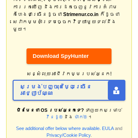
ការរកឃើញ និងការដកចេញនូវការគំរាម
កំហែងជាច្រើនដូចជា
Strimenur.co.in
ក៏ដូចជា
សេវាកម្មគាំទ្របច្ចេកវិទ្យាមួយទល់នឹង
មួយ។
Download SpyHunter
សន្សំលុយអាជីវកម្មរបស់អ្នក!
សម្រង់បញ្ចុះតម្លៃច្រើន
អាជ្ញាប័ណ្ណ
មិនមែនជា OS របស់អ្នកទេ?
ទាញយកសម្រាប់
វីនដូ®
និង
ម៉ាក់®
។
See additional offer below where available.
EULA
and
Privacy/Cookie Policy
.