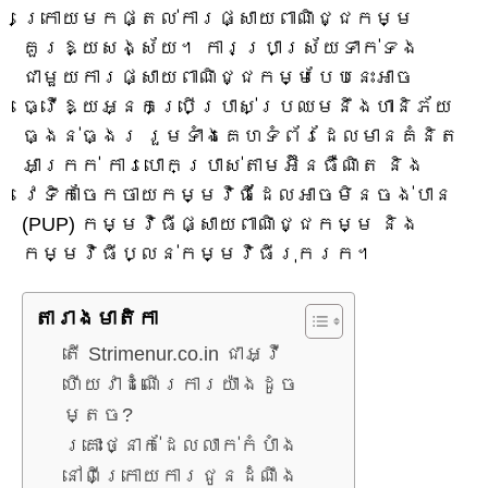
ក្រោយមកផ្តល់ការផ្សាយពាណិជ្ជកម្ម
គួរឱ្យសង្ស័យ។ ការប្រាស្រ័យទាក់ទង
ជាមួយការផ្សាយពាណិជ្ជកម្មបែបនេះអាច
ធ្វើឱ្យអ្នកប្រើប្រាស់ប្រឈមនឹងហានិភ័យ
ធ្ងន់ធ្ងរ រួមទាំងគេហទំព័រដែលមានគំនិត
អាក្រក់ ការបោកប្រាស់តាមអ៊ីនធឺណិត និង
វេទិកាចែកចាយកម្មវិធីដែលអាចមិនចង់បាន
(PUP) កម្មវិធីផ្សាយពាណិជ្ជកម្ម និង
កម្មវិធីប្លន់កម្មវិធីរុករក។
តារាង​មាតិកា
តើ Strimenur.co.in ជាអ្វី
ហើយវាដំណើរការយ៉ាងដូច
ម្តេច?
គ្រោះថ្នាក់ដែលលាក់កំបាំង
នៅពីក្រោយការជូនដំណឹង