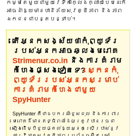
កម្មតែមួយជាមួយវេទិកាក្លែងក្លាយបែបនេះក៏
អាចនាំឱ្យមានហានិភ័យសុវត្ថិភាព និងភាព
ឯកជនជាបន្តបន្ទាប់។
តើអ្នកសង្ស័យថាកុំព្យូទ័រ
របស់អ្នកអាចឆ្លងមេរោគ
Strimenur.co.in
និងការគំរាម
កំហែងផ្សេងទៀតទេ?
ស្កេនកុំ
ព្យូទ័ររបស់អ្នកសម្រាប់
ការគំរាមកំហែងជាមួយ
SpyHunter
SpyHunter គឺជាឧបករណ៍ជួសជុល និងការពារ
មេរោគដ៏មានឥទ្ធិពលដែលត្រូវបានរចនា
ឡើងដើម្បីជួយផ្តល់ឱ្យអ្នកប្រើប្រាស់នូវ
ការវិភាគសុវត្ថិភាពប្រព័ន្ធស៊ីជម្រៅ