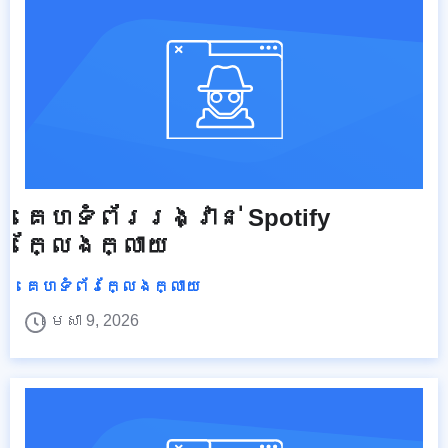
គេហទំព័ររង្វាន់ Spotify
ក្លែងក្លាយ
គេហទំព័រក្លែងក្លាយ
មេសា 9, 2026