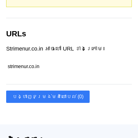
URLs
Strimenur.co.in អាចហៅ URL ខាងក្រោម៖
strimenur.co.in
បង្ហាញទម្រង់មតិយោបល់ (0)