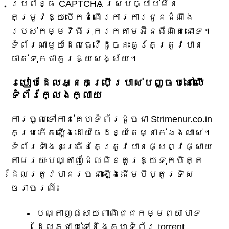
ប្រព័ន្ធ CAPTCHA ស្របច្បាប់មិន
តម្រូវឱ្យបើកដំណើរការការជូនដំណឹង
របស់កម្មវិធីរុករកតាមអ៊ីនធឺណិតនោះទេ។
ទំព័រណាមួយដែលធ្វើដូច្នេះគួរតែត្រូវបាន
ចាត់ទុកថាគួរឱ្យសង្ស័យ។
របៀបដែលអ្នកប្រើប្រាស់បញ្ចប់នៅលើ
ទំព័រក្លែងក្លាយ
ការចូលទៅកាន់គេហទំព័រដូចជា Strimenur.co.in
កម្រកើតឡើងដោយចៃដន្យតែម្នាក់ឯងណាស់។
ទំព័រទាំងនេះច្រើនតែត្រូវបានផ្សព្វផ្សាយ
តាមរយៈបណ្តាញដែលមិនគួរឱ្យទុកចិត្ត
ដែលត្រូវបានរចនាឡើងដើម្បីប្តូរទិស
ចរាចរណ៍៖
បណ្តាញផ្សាយពាណិជ្ជកម្មព្យាបាទ
ដែលភ្ជាប់ទៅនឹងគេហទំព័រ torrent