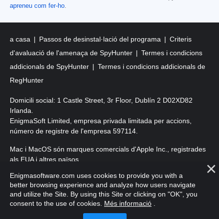
apreneu com fer-ho
.
a casa
Passos de desinstal·lació del programa
Criteris
d'avaluació de l'amenaça de SpyHunter
Termes i condicions
addicionals de SpyHunter
Termes i condicions addicionals de
RegHunter
Domicili social: 1 Castle Street, 3r Floor, Dublín 2 D02XD82
Irlanda.
EnigmaSoft Limited, empresa privada limitada per accions,
número de registre de l'empresa 597114.
Mac i MacOS són marques comercials d'Apple Inc., registrades
als EUA i altres països.
Enigmasoftware.com uses cookies to provide you with a
Copyright 2016-
2026
. EnigmaSoft Ltd. Tots els drets reservats.
better browsing experience and analyze how users navigate
and utilize the Site. By using this Site or clicking on "OK", you
consent to the use of cookies.
Més informació
.