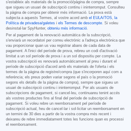
s'estableix als materials de la promoció/pàgina de compra, sempre
que sigueu un usuari de subscripció continu i ininterromput. Consulteu
la pàgina de compra per obtenir més informació. La prova està
subjecta a aquests Termes, al vostre acord amb
el EULA/TOS
,
la
Política de privadesa/galetes
i
els Termes de descompte
. Si voleu
desinstal·lar SpyHunter,
obteniu més informació
.
Per al pagament de la renovació automàtica de la subscripció,
s'enviarà un recordatori per correu electrònic a l'adreça electrònica que
vau proporcionar quan us vau registrar abans de cada data de
pagament. A l'inici del període de prova, rebreu un codi d'activació
limitat a un sol període de prova i a un sol dispositiu per compte. La
vostra subscripció es renovarà automàticament al preu i durant el
període de subscripció d'acord amb els materials de l'oferta i els
termes de la pàgina de registre/compra (que s'incorporen aquí com a
referència; els preus poden variar segons el país o la promoció
segons els detalls de la pàgina de compra), sempre que sigueu un
usuari de subscripció continu i ininterromput. Per als usuaris de
subscripcions de pagament, si cancel·leu, continuareu tenint accés
als vostres productes fins al final del període de subscripció de
pagament. Si voleu rebre un reemborsament pel període de
subscripció actual, heu de cancel·lar i sol·licitar un reemborsament en
un termini de 30 dies a partir de la vostra compra més recent i
deixareu de rebre immediatament totes les funcions quan es processi
el reemborsament.