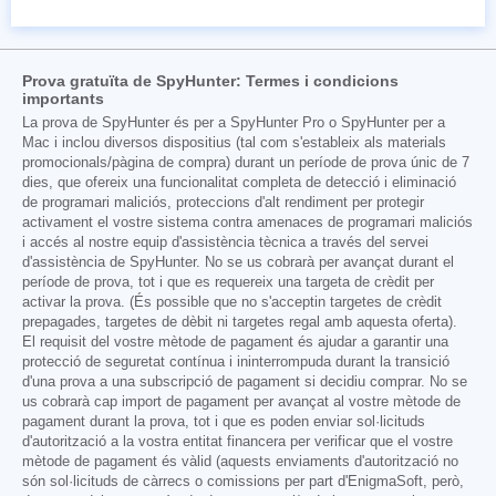
Prova gratuïta de SpyHunter: Termes i condicions
importants
La prova de SpyHunter és per a SpyHunter Pro o SpyHunter per a
Mac i inclou diversos dispositius (tal com s'estableix als materials
promocionals/pàgina de compra) durant un període de prova únic de 7
dies, que ofereix una funcionalitat completa de detecció i eliminació
de programari maliciós, proteccions d'alt rendiment per protegir
activament el vostre sistema contra amenaces de programari maliciós
i accés al nostre equip d'assistència tècnica a través del servei
d'assistència de SpyHunter. No se us cobrarà per avançat durant el
període de prova, tot i que es requereix una targeta de crèdit per
activar la prova. (És possible que no s'acceptin targetes de crèdit
prepagades, targetes de dèbit ni targetes regal amb aquesta oferta).
El requisit del vostre mètode de pagament és ajudar a garantir una
protecció de seguretat contínua i ininterrompuda durant la transició
d'una prova a una subscripció de pagament si decidiu comprar. No se
us cobrarà cap import de pagament per avançat al vostre mètode de
pagament durant la prova, tot i que es poden enviar sol·licituds
d'autorització a la vostra entitat financera per verificar que el vostre
mètode de pagament és vàlid (aquests enviaments d'autorització no
són sol·licituds de càrrecs o comissions per part d'EnigmaSoft, però,