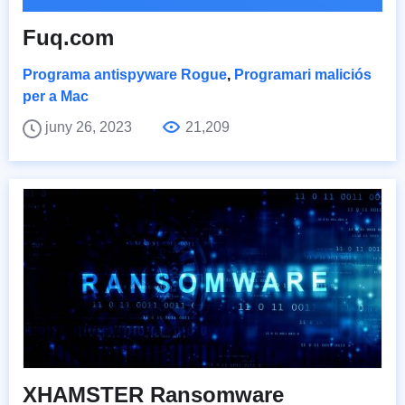
Fuq.com
Programa antispyware Rogue
,
Programari maliciós
per a Mac
juny 26, 2023
21,209
XHAMSTER Ransomware