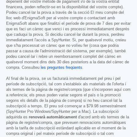
depenent del vostre mètode de pagament i/o de la vostra entitat
financera, poden reflectir-se en la disponibilitat del vostre compte).
Podeu cancel·lar la prova a través de la secció El meu compte del
lloc web d'EnigmaSoft per al vostre compte o contactant amb
EnigmaSoft abans que finalitzi el període de prova de 7 dies per evitar
que es faci un càrrec que venci i es processi immediatament després
que caduqui la prova. Si decidiu cancel·lar durant la prova, perdreu
immediatament l'accés a SpyHunter. Si, per qualsevol motiu, creieu
que s'ha processat un càrrec que no volíeu fer (cosa que podria
passar a causa de l'administració del sistema, per exemple), també
podeu cancel·lar i rebre un reemborsament complet del càrrec en
qualsevol moment dins dels 30 dies posteriors a la data del càrrec de
compra. Consulteu
les preguntes freqüents
.
Al final de la prova, se us facturarà immediatament pel preu i pel
període de subscripció, tal com s'estableix als materials de l'oferta i
als termes de la pàgina de registre/compra (que s'incorporen aquí com
a referència; els preus poden variar segons el país o la promoció
segons els detalls de la pàgina de compra) si no heu cancel·lat la
subscripció a temps. El preu sol començar a
$79.98
semestralment
(SpyHunter Pro Windows/SpyHunter per a Mac). La subscripció
adquirida es
renovarà automàticament
d'acord amb els termes de la
pàgina de registre/compra, que preveuen renovacions automàtiques
amb la tarifa de subscripció estàndard aplicable en el moment de la
compra original i pel mateix període de subscripció o tal com