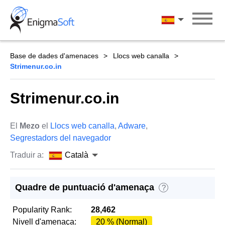
Skip
to
Català
content
Base de dades d'amenaces
Llocs web canalla
Strimenur.co.in
Strimenur.co.in
El
Mezo
el
Llocs web canalla
,
Adware
,
Segrestadors del navegador
Traduir a:
Català
Quadre de puntuació d'amenaça
?
Popularity Rank:
28,462
Nivell d'amenaça:
20 % (Normal)