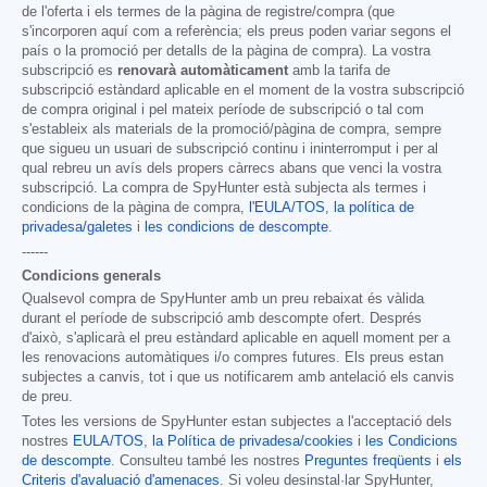
de l'oferta i els termes de la pàgina de registre/compra (que
s'incorporen aquí com a referència; els preus poden variar segons el
país o la promoció per detalls de la pàgina de compra). La vostra
subscripció es
renovarà automàticament
amb la tarifa de
subscripció estàndard aplicable en el moment de la vostra subscripció
de compra original i pel mateix període de subscripció o tal com
s'estableix als materials de la promoció/pàgina de compra, sempre
que sigueu un usuari de subscripció continu i ininterromput i per al
qual rebreu un avís dels propers càrrecs abans que venci la vostra
subscripció. La compra de SpyHunter està subjecta als termes i
condicions de la pàgina de compra,
l'EULA/TOS
,
la política de
privadesa/galetes
i
les condicions de descompte
.
------
Condicions generals
Qualsevol compra de SpyHunter amb un preu rebaixat és vàlida
durant el període de subscripció amb descompte ofert. Després
d'això, s'aplicarà el preu estàndard aplicable en aquell moment per a
les renovacions automàtiques i/o compres futures. Els preus estan
subjectes a canvis, tot i que us notificarem amb antelació els canvis
de preu.
Totes les versions de SpyHunter estan subjectes a l'acceptació dels
nostres
EULA/TOS
,
la Política de privadesa/cookies
i
les Condicions
de descompte
. Consulteu també les nostres
Preguntes freqüents
i
els
Criteris d'avaluació d'amenaces
. Si voleu desinstal·lar SpyHunter,