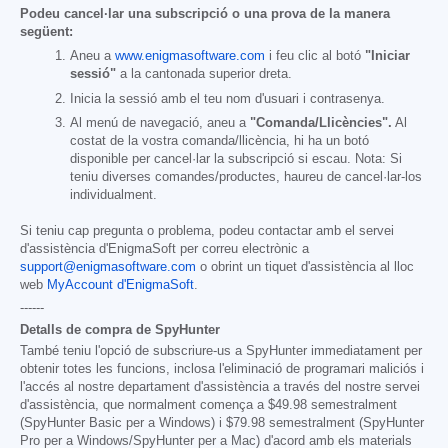
Podeu cancel·lar una subscripció o una prova de la manera
següent:
Aneu a
www.enigmasoftware.com
i feu clic al botó
"Iniciar
sessió"
a la cantonada superior dreta.
Inicia la sessió amb el teu nom d'usuari i contrasenya.
Al menú de navegació, aneu a
"Comanda/Llicències".
Al
costat de la vostra comanda/llicència, hi ha un botó
disponible per cancel·lar la subscripció si escau. Nota: Si
teniu diverses comandes/productes, haureu de cancel·lar-los
individualment.
Si teniu cap pregunta o problema, podeu contactar amb el servei
d'assistència d'EnigmaSoft per correu electrònic a
support@enigmasoftware.com
o obrint un tiquet d'assistència al lloc
web
MyAccount d'EnigmaSoft
.
------
Detalls de compra de SpyHunter
També teniu l'opció de subscriure-us a SpyHunter immediatament per
obtenir totes les funcions, inclosa l'eliminació de programari maliciós i
l'accés al nostre departament d'assistència a través del nostre servei
d'assistència, que normalment comença a
$49.98
semestralment
(SpyHunter Basic per a Windows) i
$79.98
semestralment (SpyHunter
Pro per a Windows/SpyHunter per a Mac) d'acord amb els materials