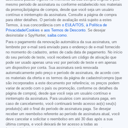
mesmo período de assinatura ou conforme estabelecido nos materiais
da promoção/página de compra, desde que você seja um usuário
contínuo e ininterrupto da assinatura. Consulte a página de compra
para obter detalhes. O período de avaliação está sujeito a estes
Termos, à sua concordância com
o EULA/TOS
,
à Política de
Privacidade/Cookies
e
aos Termos de Desconto
. Se desejar
desinstalar o SpyHunter,
saiba como
.
Para o pagamento da renovação automática da sua assinatura, um
lembrete por e-mail será enviado para o endereço de e-mail fornecido
no momento do cadastro, antes de cada data de pagamento. No início
do seu período de teste, você receberá um código de ativação que
pode ser usado apenas uma vez por período de teste e em apenas
um dispositivo por conta. Sua assinatura será renovada
automaticamente pelo preço e período de assinatura, de acordo com
os materiais da oferta e os termos da página de cadastro/compra (que
são incorporados a este documento por referência; os preços podem
variar de acordo com o país ou promoção, conforme os detalhes da
página de compra), desde que você seja um usuário contínuo e
ininterrupto da assinatura. Para usuários com assinatura paga, em
caso de cancelamento, você continuará tendo acesso ao(s) seu(s)
produto(s) até o final do período de assinatura paga. Se desejar
receber um reembolso referente ao período de assinatura atual, você
deve cancelar e solicitar o reembolso em até 30 dias após a sua
última compra, e você deixará de ter acesso a todas as