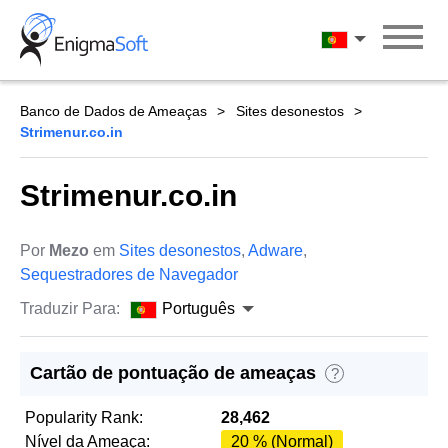
Skip
to
Português
content
Banco de Dados de Ameaças
Sites desonestos
Strimenur.co.in
Strimenur.co.in
Por
Mezo
em
Sites desonestos
,
Adware
,
Sequestradores de Navegador
Traduzir Para:
Português
Cartão de pontuação de ameaças
?
Popularity Rank:
28,462
Nível da Ameaça:
20 % (Normal)