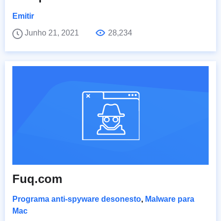
Emitir
Junho 21, 2021
28,234
Fuq.com
Programa anti-spyware desonesto
,
Malware para
Mac