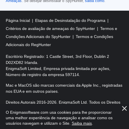
Ameaças
. Se desejar desinstalar o SpyHunter,
saiba como
.
Página Inicial
Etapas de Desinstalação do Programa
Critérios de avaliação de ameaças do SpyHunter
Termos e
Condições Adicionais do SpyHunter
Termos e Condições
Adicionais do RegHunter
Escritório Registrado: 1 Castle Street, 3rd Floor, Dublin 2
D02XD82 Irlanda.
EnigmaSoft Limited, Empresa privada limitada por ações,
Número de registro da empresa 597114.
Mac e MacOS são marcas comerciais da Apple Inc., registradas
nos EUA e em outros países.
Direitos Autorais 2016-
2026
. EnigmaSoft Ltd. Todos os Direitos
Reservados.
O Enigmasoftware.com usa cookies para lhe proporcionar
uma melhor experiência de navegação e analisar como os
usuários navegam e utilizam o Site.
Saiba mais
.