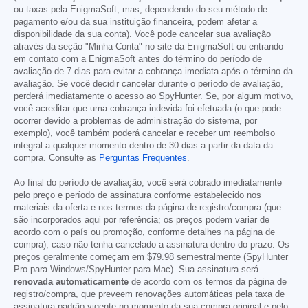
ou taxas pela EnigmaSoft, mas, dependendo do seu método de
pagamento e/ou da sua instituição financeira, podem afetar a
disponibilidade da sua conta). Você pode cancelar sua avaliação
através da seção "Minha Conta" no site da EnigmaSoft ou entrando
em contato com a EnigmaSoft antes do término do período de
avaliação de 7 dias para evitar a cobrança imediata após o término da
avaliação. Se você decidir cancelar durante o período de avaliação,
perderá imediatamente o acesso ao SpyHunter. Se, por algum motivo,
você acreditar que uma cobrança indevida foi efetuada (o que pode
ocorrer devido a problemas de administração do sistema, por
exemplo), você também poderá cancelar e receber um reembolso
integral a qualquer momento dentro de 30 dias a partir da data da
compra. Consulte as
Perguntas Frequentes
.
Ao final do período de avaliação, você será cobrado imediatamente
pelo preço e período de assinatura conforme estabelecido nos
materiais da oferta e nos termos da página de registro/compra (que
são incorporados aqui por referência; os preços podem variar de
acordo com o país ou promoção, conforme detalhes na página de
compra), caso não tenha cancelado a assinatura dentro do prazo. Os
preços geralmente começam em
$79.98
semestralmente (SpyHunter
Pro para Windows/SpyHunter para Mac). Sua assinatura será
renovada automaticamente
de acordo com os termos da página de
registro/compra, que preveem renovações automáticas pela taxa de
assinatura padrão vigente no momento da sua compra original e pelo