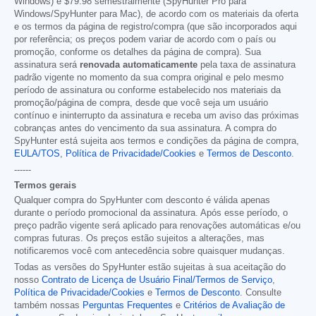
Windows) e
$79.98
semestralmente (SpyHunter Pro para
Windows/SpyHunter para Mac), de acordo com os materiais da oferta
e os termos da página de registro/compra (que são incorporados aqui
por referência; os preços podem variar de acordo com o país ou
promoção, conforme os detalhes da página de compra). Sua
assinatura será
renovada automaticamente
pela taxa de assinatura
padrão vigente no momento da sua compra original e pelo mesmo
período de assinatura ou conforme estabelecido nos materiais da
promoção/página de compra, desde que você seja um usuário
contínuo e ininterrupto da assinatura e receba um aviso das próximas
cobranças antes do vencimento da sua assinatura. A compra do
SpyHunter está sujeita aos termos e condições da página de compra,
EULA/TOS
,
Política de Privacidade/Cookies
e
Termos de Desconto
.
------
Termos gerais
Qualquer compra do SpyHunter com desconto é válida apenas
durante o período promocional da assinatura. Após esse período, o
preço padrão vigente será aplicado para renovações automáticas e/ou
compras futuras. Os preços estão sujeitos a alterações, mas
notificaremos você com antecedência sobre quaisquer mudanças.
Todas as versões do SpyHunter estão sujeitas à sua aceitação do
nosso
Contrato de Licença de Usuário Final/Termos de Serviço
,
Política de Privacidade/Cookies
e
Termos de Desconto
. Consulte
também nossas
Perguntas Frequentes
e
Critérios de Avaliação de