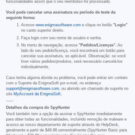
funcionalidades assim que o seu reembolso for processado.
Você pode cancelar uma assinatura ou período de teste da
seguinte forma:
Acesse
www.enigmasoftware.com
e clique no botão
"Login"
no canto superior direito.
Faça login com seu nome de usuário e senha.
No menu de navegação, acesse
"Pedidos/Licenças".
Ao
lado do seu pedido/licença, você encontrará um botão para
cancelar sua assinatura, se aplicável. Observação: se você
tiver vários pedidos/produtos, será necessário cancelá-los
individualmente.
Caso tenha alguma dúvida ou problema, você pode entrar em contato
com o Suporte da EnigmaSoft por e-mail, no endereço
support@enigmasoftware.com
, ou abrindo um chamado de suporte no
site
MyAccount da EnigmaSoft
.
------
Detalhes da compra do SpyHunter
Você também tem a opção de assinar o SpyHunter imediatamente
para obter todas as funcionalidades, incluindo remoção de malware e
acesso ao nosso departamento de suporte através do HelpDesk,
geralmente a partir de
$49.98
semestralmente (SpyHunter Basic para