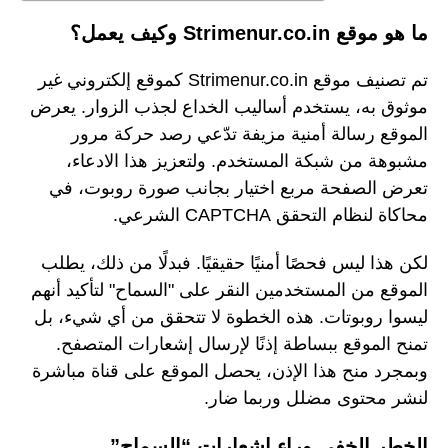
ما هو موقع Strimenur.co.in وكيف يعمل؟
تم تصنيف موقع Strimenur.co.in كموقع إلكتروني غير
موثوق به، يستخدم أساليب الخداع لجذب الزوار. يعرض
الموقع رسالة أمنية مزيفة تدّعي رصد حركة مرور
مشبوهة من شبكة المستخدم. ولتعزيز هذا الادعاء،
تعرض الصفحة مربع اختيار بجانب صورة روبوت، في
محاكاة لنظام التحقق CAPTCHA الشرعي.
لكن هذا ليس فحصًا أمنيًا حقيقيًا. فبدلًا من ذلك، يطلب
الموقع من المستخدمين النقر على "السماح" لتأكيد أنهم
ليسوا روبوتات. هذه الخطوة لا تتحقق من أي شيء، بل
تمنح الموقع ببساطة إذنًا لإرسال إشعارات المتصفح.
وبمجرد منح هذا الإذن، يحصل الموقع على قناة مباشرة
لنشر محتوى مضلل وربما ضار.
الخطر الخفي وراء إشعارات “السماح”