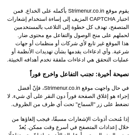
يقوم موقع Strimenur.co.in بأكمله على الخداع. فمن
اختبار CAPTCHA المزيف إلى إساءة استخدام إشعارات
المتصفح، تهدف كل خطوة إلى التلاعب بالمستخدمين
لحملهم على منح الوصول والتفاعل مع محتوى ضار.
هذا الموقع غير تابع لأي شركات أو منظمات أو جهات
شرعية. وأي ادعاءات يقدمها بشأن تهديدات الأنظمة أو
عمليات التحقق هي ادعاءات ملفقة تخدم أهدافه الخبيثة.
نصيحة أخيرة: تجنب التفاعل واخرج فوراً
في حال واجهت موقع Strimenur.co.in، فإنّ أفضل
إجراء هو إغلاق الصفحة فوراً دون النقر على أي شيء. لا
تضغط على زر "السماح" تحت أي ظرف من الظروف.
إذا مُنحت أذونات الإشعارات مسبقًا، فيجب إلغاؤها من
خلال إعدادات المتصفح في أسرع وقت ممكن. يُعدّ