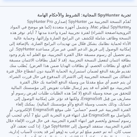
تجربة SpyHunter المجانية: الشروط والأحكام الهامة
تُقدّم النسخة التجريبية من SpyHunter إصداري SpyHunter Pro
وSpyHunter لنظام Mac، وتشمل أجهزة متعددة (كما هو موضح في المواد
الترويجية/صفحة الشراء) لفترة تجريبية لمرة واحدة مدتها 7 أيام. توفر هذه
النسخة وظائف شاملة للكشف عن البرامج الضارة وإزالتها، وحماية عالية
الأداء لحماية نظامك بشكل فعّال من تهديدات البرامج الضارة، بالإضافة إلى
إمكانية الوصول إلى فريق الدعم الفني عبر مركز مساعدة SpyHunter. لن
يتم تحصيل أي رسوم مسبقة خلال الفترة التجريبية، مع العلم أنه يلزم وجود
بطاقة ائتمان لتفعيل النسخة التجريبية. (قد لا تُقبل بطاقات الائتمان مسبقة
الدفع، أو بطاقات الخصم، أو بطاقات الهدايا ضمن هذا العرض). يُطلب منك
تقديم طريقة الدفع لضمان استمرارية الحماية الأمنية دون انقطاع خلال فترة
انتقالك من النسخة التجريبية إلى الاشتراك المدفوع في حال قررت الشراء.
لن يتم خصم أي مبلغ مقدمًا من وسيلة الدفع الخاصة بك خلال الفترة
التجريبية، مع العلم أنه قد يتم إرسال طلبات تفويض إلى مؤسستك المالية
للتحقق من صحة وسيلة الدفع (لا تُعدّ هذه الطلبات طلبات لفرض رسوم أو
مصاريف من قِبل EnigmaSoft، ولكنها قد تؤثر على إمكانية الوصول إلى
حسابك، وذلك بحسب وسيلة الدفع و/أو مؤسستك المالية). يمكنك إلغاء
الفترة التجريبية عبر قسم "حسابي" على موقع EnigmaSoft الإلكتروني، أو
بالتواصل مع EnigmaSoft قبل انتهاء فترة التجربة التي تبلغ 7 أيام، لتجنب أي
رسوم تُستحق وتُخصم فور انتهاء الفترة التجريبية. في حال قررت الإلغاء خلال
الفترة التجريبية، ستفقد الوصول إلى SpyHunter فورًا. إذا كنت تعتقد، لأي
سبب كان، أنه تم خصم مبلغ لم ترغب به (وهو أمر قد يحدث لأسباب إدارية،