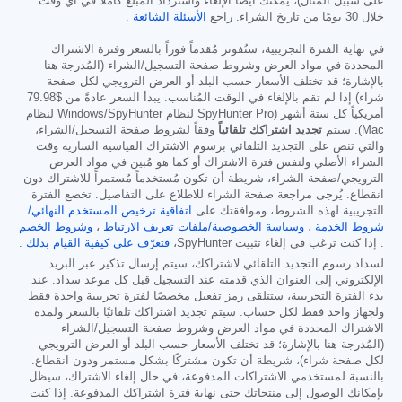
على سبيل المثال)، يمكنك أيضًا الإلغاء واسترداد المبلغ كاملًا في أي وقت
خلال 30 يومًا من تاريخ الشراء. راجع
الأسئلة الشائعة
.
في نهاية الفترة التجريبية، ستُفوتر مُقدماً فوراً بالسعر وفترة الاشتراك
المحددة في مواد العرض وشروط صفحة التسجيل/الشراء (المُدرجة هنا
بالإشارة؛ قد تختلف الأسعار حسب البلد أو العرض الترويجي لكل صفحة
شراء) إذا لم تقم بالإلغاء في الوقت المُناسب. يبدأ السعر عادةً من
$79.98
أمريكياً كل ستة أشهر (SpyHunter Pro لنظام Windows/SpyHunter لنظام
Mac). سيتم
تجديد اشتراكك تلقائياً
وفقاً لشروط صفحة التسجيل/الشراء،
والتي تنص على التجديد التلقائي برسوم الاشتراك القياسية السارية وقت
الشراء الأصلي ولنفس فترة الاشتراك أو كما هو مُبين في مواد العرض
الترويجي/صفحة الشراء، شريطة أن تكون مُستخدماً مُستمراً للاشتراك دون
انقطاع. يُرجى مراجعة صفحة الشراء للاطلاع على التفاصيل. تخضع الفترة
التجريبية لهذه الشروط، وموافقتك على
اتفاقية ترخيص المستخدم النهائي/
شروط الخدمة
،
وسياسة الخصوصية/ملفات تعريف الارتباط
،
وشروط الخصم
. إذا كنت ترغب في إلغاء تثبيت SpyHunter،
فتعرّف على كيفية القيام بذلك
.
لسداد رسوم التجديد التلقائي لاشتراكك، سيتم إرسال تذكير عبر البريد
الإلكتروني إلى العنوان الذي قدمته عند التسجيل قبل كل موعد سداد. عند
بدء الفترة التجريبية، ستتلقى رمز تفعيل مخصصًا لفترة تجريبية واحدة فقط
ولجهاز واحد فقط لكل حساب. سيتم تجديد اشتراكك تلقائيًا بالسعر ولمدة
الاشتراك المحددة في مواد العرض وشروط صفحة التسجيل/الشراء
(المُدرجة هنا بالإشارة؛ قد تختلف الأسعار حسب البلد أو العرض الترويجي
لكل صفحة شراء)، شريطة أن تكون مشتركًا بشكل مستمر ودون انقطاع.
بالنسبة لمستخدمي الاشتراكات المدفوعة، في حال إلغاء الاشتراك، سيظل
بإمكانك الوصول إلى منتجاتك حتى نهاية فترة اشتراكك المدفوعة. إذا كنت