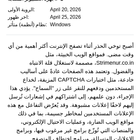
April 20, 2026
الروية الأولى:
April 25, 2026
اخر ظهور:
Windows
نظام (أنظمة) متأثر:
أصبح توخي الحذر أثناء تصفح الإنترنت أكثر أهمية من أي
وقت مضى. فمواقع الويب الخبيثة، مثل
Strimenur.co.in، مصممة لاستغلال قلة الانتباه
والفضول. وتعتمد هذه الصفحات عادةً على أساليب
خادعة، مثل اختبارات CAPTCHA المزيفة، لخداع
المستخدمين ودفعهم للنقر على زر "السماح". يؤدي هذا
الإجراء، دون علمهم، إلى اشتراكهم في إشعارات تُرسل
إليهم لاحقًا إعلانات مشبوهة. وقد يُعرّض التفاعل مع هذه
الإعلانات المستخدمين لمخاطر جسيمة، بما في ذلك
مواقع الويب الضارة، وعمليات الاحتيال الإلكتروني،
والمنصات التي تُوزّع برامج غير مرغوب فيها، وبرامج
الإعلانات المتسللة، وبرامج اختطاف المتصفح.