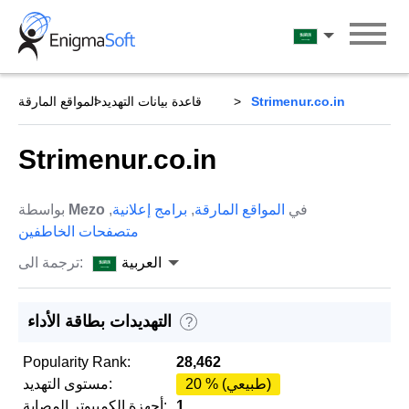
Skip
to
العربية
content
Strimenur.co.in
قاعدة بيانات التهديد
المواقع المارقة
Strimenur.co.in
في
المواقع المارقة
,
برامج إعلانية
,
Mezo
بواسطة
متصفحات الخاطفين
العربية
ترجمة الى:
التهديدات بطاقة الأداء
?
Popularity Rank:
28,462
20 % (طبيعي)
مستوى التهديد:
1
أجهزة الكمبيوتر المصابة: