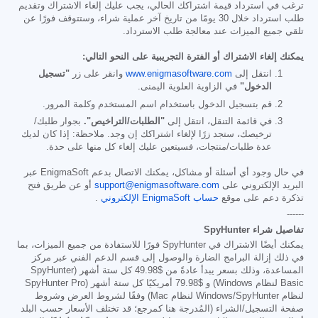
ترغب في استرداد قيمة اشتراكك الحالي، يجب عليك إلغاء الاشتراك وتقديم
طلب استرداد خلال 30 يومًا من تاريخ آخر عملية شراء، وستتوقف فورًا عن
تلقي جميع الميزات عند معالجة طلب الاسترداد.
يمكنك إلغاء الاشتراك أو الفترة التجريبية على النحو التالي:
انتقل إلى
www.enigmasoftware.com
وانقر على زر
"تسجيل
الدخول"
في الزاوية العلوية اليمنى.
قم بتسجيل الدخول باستخدام اسم المستخدم وكلمة المرور.
في قائمة التنقل، انتقل إلى
"الطلبات/التراخيص".
بجوار طلبك/
ترخيصك، ستجد زرًا لإلغاء اشتراكك إن وجد. ملاحظة: إذا كان لديك
عدة طلبات/منتجات، فسيتعين عليك إلغاء كل منها على حدة.
في حال وجود أي أسئلة أو مشاكل، يمكنك الاتصال بدعم EnigmaSoft عبر
البريد الإلكتروني على
support@enigmasoftware.com
أو عن طريق فتح
تذكرة دعم على موقع
حساب EnigmaSoft الإلكتروني
.
------
تفاصيل شراء SpyHunter
يمكنك أيضًا الاشتراك في SpyHunter فورًا للاستفادة من جميع الميزات، بما
في ذلك إزالة البرامج الضارة والوصول إلى قسم الدعم الفني عبر مركز
المساعدة، وذلك بسعر يبدأ عادةً من
$49.98
كل ستة أشهر (SpyHunter
Basic لنظام Windows) و
$79.98
أمريكيًا كل ستة أشهر (SpyHunter Pro
لنظام Windows/SpyHunter لنظام Mac) وفقًا لشروط العرض وشروط
صفحة التسجيل/الشراء (المُدرجة هنا كمرجع؛ قد تختلف الأسعار حسب البلد