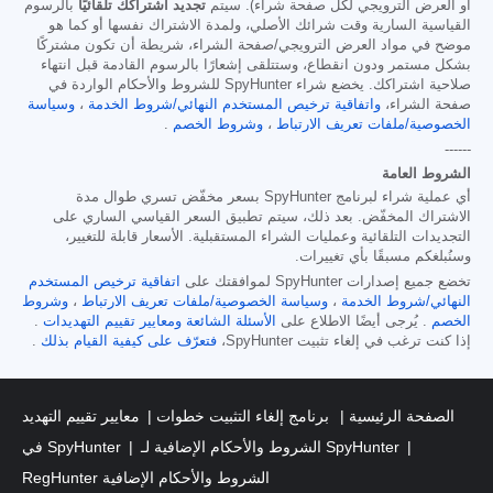
أو العرض الترويجي لكل صفحة شراء). سيتم
تجديد اشتراكك تلقائيًا
بالرسوم
القياسية السارية وقت شرائك الأصلي، ولمدة الاشتراك نفسها أو كما هو
موضح في مواد العرض الترويجي/صفحة الشراء، شريطة أن تكون مشتركًا
بشكل مستمر ودون انقطاع، وستتلقى إشعارًا بالرسوم القادمة قبل انتهاء
صلاحية اشتراكك. يخضع شراء SpyHunter للشروط والأحكام الواردة في
صفحة الشراء،
واتفاقية ترخيص المستخدم النهائي/شروط الخدمة
،
وسياسة
الخصوصية/ملفات تعريف الارتباط
،
وشروط الخصم
.
------
الشروط العامة
أي عملية شراء لبرنامج SpyHunter بسعر مخفّض تسري طوال مدة
الاشتراك المخفّض. بعد ذلك، سيتم تطبيق السعر القياسي الساري على
التجديدات التلقائية وعمليات الشراء المستقبلية. الأسعار قابلة للتغيير،
وسنُبلغكم مسبقًا بأي تغييرات.
تخضع جميع إصدارات SpyHunter لموافقتك على
اتفاقية ترخيص المستخدم
النهائي/شروط الخدمة
،
وسياسة الخصوصية/ملفات تعريف الارتباط
،
وشروط
الخصم
. يُرجى أيضًا الاطلاع على
الأسئلة الشائعة
ومعايير تقييم التهديدات
.
إذا كنت ترغب في إلغاء تثبيت SpyHunter،
فتعرّف على كيفية القيام بذلك
.
الصفحة الرئيسية
برنامج إلغاء التثبيت خطوات
معايير تقييم التهديد
الشروط والأحكام الإضافية لـ SpyHunter
في SpyHunter
RegHunter الشروط والأحكام الإضافية