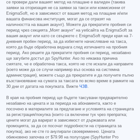
се провери дали вашият метод на плащане е валиден (такива
заявки за оторизация не са заявки за такси или комисионни от
EnigmaSoft, но в зависимост от вашия метод на плащане и/или
вашата финансова институция, могат да се отразят на
наличността на вашия акаунт). Можете да прекратите пробния си
период чрез секцията „Моят акаунт“ на уебсайта на EnigmaSoft за
вашия акаунт или като се свържете с EnigmaSoft преди края на 7-
дневния пробен период, за да избегнете начисляване на такса,
която да бъде обработена веднага след изтичането на пробния
период. Ако решите да прекратите пробния си период, незабавно
ще загубите достъп до SpyHunter. Ако по някаква причина
смятате, че е обработена такса, която не сте искали да направите
(което може да се случи например въз основа на системна
администрация), можете също да прекратите и да получите пълно
възстановяване на сумата за таксата по всяко време в рамките на
30 дни от датата на покупката. Вижте
ЧЗВ
.
В края на пробния период ще бъдете таксувани предварително
незабавно на цената и за периода на абонамента, както е
посочено в материалите за предлагане и условията на страницата
за регистрация/покупка (които са включени тук чрез препратка;
цените могат да варират в зависимост от държавата или
промоцията, за да се посочат подробности на страницата за
покупка), ако не сте го анулирали своевременно. Цената
обикновено започва от
$79.98
на полугодие (SpyHunter Pro