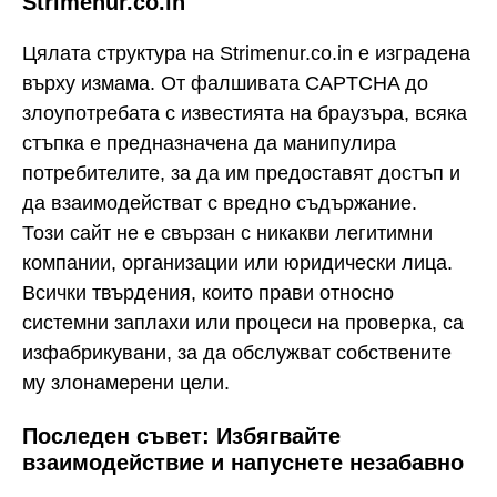
Strimenur.co.in
Цялата структура на Strimenur.co.in е изградена
върху измама. От фалшивата CAPTCHA до
злоупотребата с известията на браузъра, всяка
стъпка е предназначена да манипулира
потребителите, за да им предоставят достъп и
да взаимодействат с вредно съдържание.
Този сайт не е свързан с никакви легитимни
компании, организации или юридически лица.
Всички твърдения, които прави относно
системни заплахи или процеси на проверка, са
изфабрикувани, за да обслужват собствените
му злонамерени цели.
Последен съвет: Избягвайте
взаимодействие и напуснете незабавно