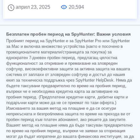
април 23, 2025
20,594
Безплатен пробен период на SpyHunter: Важни условия
Пробният период на SpyHunter е за SpyHunter Pro или SpyHunter
за Mac и включва множество устройства (както е посочено в
промоционалните материали/страницата за покупка) за
еднократен 7-дневен пробен период, предлагащ цялостна
функционалност за откриване и премахване на зловреден
софтуер, високоефективни защити за активна защита на вашата
система от заплахи от зловреден софтуер и достъп до нашия
екип за техническа поддръжка чрез SpyHunter HelpDesk. Няма да
бъдете таксувани предварително по време на пробния период,
въпреки че е необходима кредитна карта за активиране на
пробния период. (Предплатени кредитни карти, дебитни карти и
подаръчни карти може да не се приемат по тази оферта.)
Изискването за вашия метод на плащане е да се осигури
непрекъсната и безпроблемна защита по време на прехода ви от
пробен период към платен абонамент, ако решите да закупите.
Вашият метод на плащане няма да бъде таксуван предварително
по време на пробния период, въпреки че заявки за оторизация
могат да бъдат изпратени до вашата финансова институция, за да