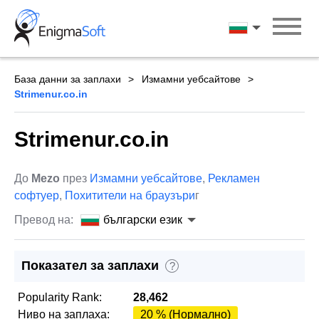
Skip
to
български ези
content
База данни за заплахи
Измамни уебсайтове
Strimenur.co.in
Strimenur.co.in
До
Mezo
през
Измамни уебсайтове
,
Рекламен
софтуер
,
Похитители на браузъри
г
Превод на:
български език
Показател за заплахи
?
Popularity Rank:
28,462
Ниво на заплаха:
20 % (Нормално)