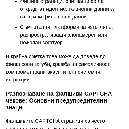
Фишинг страници, опитващи се да
откраднат идентификационни данни за
вход или финансови данни
Съмнителни платформи за изтегляне,
разпространяващи злонамерен или
нежелан софтуер
В крайна сметка това може да доведе до
финансови загуби, кражба на самоличност,
компрометирани акаунти или системни
инфекции.
Разпознаване на фалшиви CAPTCHA
чекове: Основни предупредителни
знаци
Фалшивите CAPTCHA страници са често
срещана входна точка за измами като