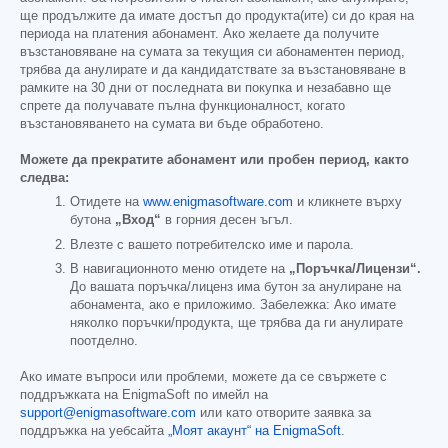
ще продължите да имате достъп до продукта(ите) си до края на
периода на платения абонамент. Ако желаете да получите
възстановяване на сумата за текущия си абонаментен период,
трябва да анулирате и да кандидатствате за възстановяване в
рамките на 30 дни от последната ви покупка и незабавно ще
спрете да получавате пълна функционалност, когато
възстановяването на сумата ви бъде обработено.
Можете да прекратите абонамент или пробен период, както
следва:
Отидете на
www.enigmasoftware.com
и кликнете върху
бутона
„Вход“
в горния десен ъгъл.
Влезте с вашето потребителско име и парола.
В навигационното меню отидете на
„Поръчка/Лицензи“.
До вашата поръчка/лиценз има бутон за анулиране на
абонамента, ако е приложимо. Забележка: Ако имате
няколко поръчки/продукта, ще трябва да ги анулирате
поотделно.
Ако имате въпроси или проблеми, можете да се свържете с
поддръжката на EnigmaSoft по имейл на
support@enigmasoftware.com
или като отворите заявка за
поддръжка на уебсайта
„Моят акаунт“ на EnigmaSoft
.