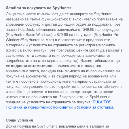
------
Детайли за покупката на SpyHunter
Също така имате възможност да се абонирате за SpyHunter
незабавно за пълна функционалност, включително премахване на
зловреден софтуер и достъп до нашия отдел за поддръжка чрез
нашия HelpDesk, обикновено започвайки от
$49.98
на полугодие
(SpyHunter Basic Windows) и
$79.98
на полугодие (SpyHunter Pro
Windows/SpyHunter за Mac) в съответствие с предлаганите
материали и условията на страницата за регистрация/покупка
(които са включени тук чрез препратка; цените могат да варират в
зависимост от държавата или промоцията, в зависимост от
подробностите на страницата за покупка). Вашият абонамент ще
се поднови автоматично
с приложимата стандартна
абонаментна такса, валидна към момента на първоначалната ви
покупка на абонамента, и за същия период на абонамента или
както е посочено в промоционалните материали/страницата за
покупка, при условие че сте потребител с непрекъснат абонамент
и за който ще получите известие за предстоящи такси преди
изтичането на абонамента ви. Закупуването на SpyHunter е
предмет на условията на страницата за покупка,
EULA/TOS
,
Политика за поверителност/бисквитки
и
Условия за отстъпки
.
------
Общи условия
Всяка покупка на SpyHunter с намалена цена е валидна за