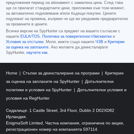
предложения период на абонамент с намалена цена. След това
ще се прилагат стандартните цени, приложими към този момент,
за автоматично подновяване и/или бъдещи покупки. Цените
подлежат на промяна, въпреки че ще ви уведомим предварително
за промените в цените.
Всички версии на SpyHunter са предмет на вашето съгласие с
нашите
EULA/TOS
,
Политика за поверителност/бисквитки
и
Условия за отстъпки
. Моля, вижте също нашите
ЧЗВ
и
Критерии
за оценка на заплахите
. Ако желаете да деинсталирате
SpyHunter,
научете как
.
Home
Стъпки за деинсталиране на програми
Критерии
за оценка на заплахите на SpyHunter
Допълнителни
политики и условия на SpyHunter
Допълнителни условия и
условия на RegHunter
Седалище: 1 Castle Street, 3rd Floor, Dublin 2 D02XD82
Ирландия.
EnigmaSoft Limited, Частна компания, ограничена по акции,
регистрационен номер на компанията 597114.