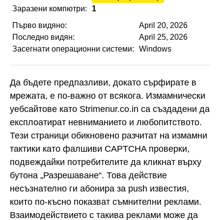
Заразени компютри:
1
Първо видяно:
April 20, 2026
Последно видян:
April 25, 2026
Засегнати операционни системи:
Windows
Да бъдете предпазливи, докато сърфирате в
мрежата, е по-важно от всякога. Измамнически
уебсайтове като Strimenur.co.in са създадени да
експлоатират невниманието и любопитството.
Тези страници обикновено разчитат на измамни
тактики като фалшиви CAPTCHA проверки,
подвеждайки потребителите да кликнат върху
бутона „Разрешаване“. Това действие
несъзнателно ги абонира за push известия,
които по-късно показват съмнителни реклами.
Взаимодействието с такива реклами може да