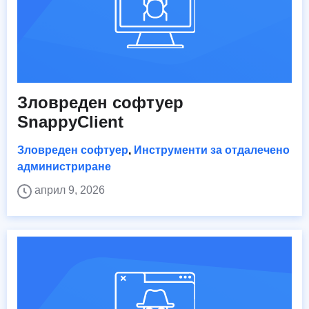
Зловреден софтуер
SnappyClient
Зловреден софтуер
,
Инструменти за отдалечено
администриране
април 9, 2026