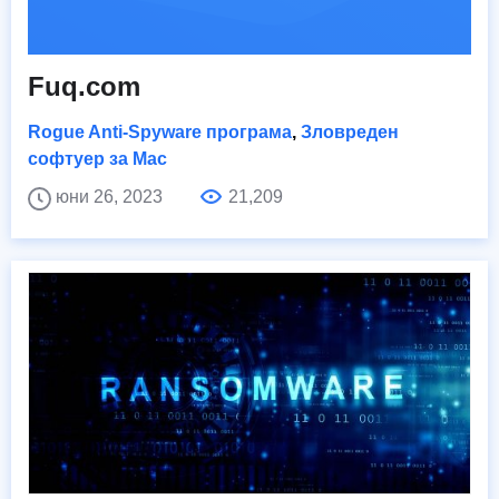
Fuq.com
Rogue Anti-Spyware програма
,
Зловреден
софтуер за Mac
юни 26, 2023
21,209