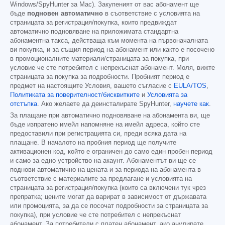
Windows/SpyHunter за Mac). Закупеният от вас абонамент ще
бъде
подновен автоматично
в съответствие с условията на
страницата за регистрация/покупка, които предвиждат
автоматично подновяване на приложимата стандартна
абонаментна такса, действаща към момента на първоначалната
ви покупка, и за същия период на абонамент или както е посочено
в промоционалните материали/страницата за покупка, при
условие че сте потребител с непрекъснат абонамент. Моля, вижте
страницата за покупка за подробности. Пробният период е
предмет на настоящите Условия, вашето съгласие с
EULA/TOS
,
Политиката за поверителност/бисквитките
и
Условията за
отстъпка
. Ако желаете да деинсталирате SpyHunter,
научете как
.
За плащане при автоматично подновяване на абонамента ви, ще
бъде изпратено имейл напомняне на имейл адреса, който сте
предоставили при регистрацията си, преди всяка дата на
плащане. В началото на пробния период ще получите
активационен код, който е ограничен до само един пробен период
и само за едно устройство на акаунт. Абонаментът ви ще се
поднови автоматично на цената и за периода на абонамента в
съответствие с материалите за предлагане и условията на
страницата за регистрация/покупка (които са включени тук чрез
препратка; цените могат да варират в зависимост от държавата
или промоцията, за да се посочат подробности за страницата за
покупка), при условие че сте потребител с непрекъснат
абонамент. За потребители с платен абонамент, ако анулирате,