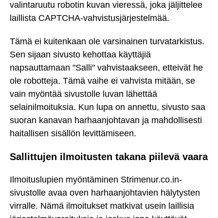
valintaruutu robotin kuvan vieressä, joka jäljittelee
laillista CAPTCHA-vahvistusjärjestelmää.
Tämä ei kuitenkaan ole varsinainen turvatarkistus.
Sen sijaan sivusto kehottaa käyttäjiä
napsauttamaan "Salli" vahvistaakseen, etteivät he
ole robotteja. Tämä vaihe ei vahvista mitään, se
vain myöntää sivustolle luvan lähettää
selainilmoituksia. Kun lupa on annettu, sivusto saa
suoran kanavan harhaanjohtavan ja mahdollisesti
haitallisen sisällön levittämiseen.
Sallittujen ilmoitusten takana piilevä vaara
Ilmoituslupien myöntäminen Strimenur.co.in-
sivustolle avaa oven harhaanjohtavien hälytysten
virralle. Nämä ilmoitukset matkivat usein laillisia