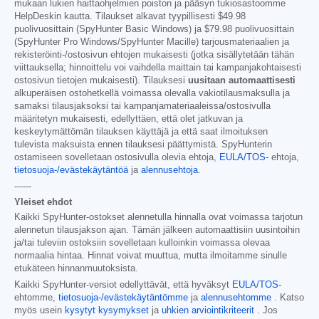
mukaan lukien haittaohjelmien poiston ja pääsyn tukiosastoomme
HelpDeskin kautta. Tilaukset alkavat tyypillisesti
$49.98
puolivuosittain (SpyHunter Basic Windows) ja
$79.98
puolivuosittain
(SpyHunter Pro Windows/SpyHunter Macille) tarjousmateriaalien ja
rekisteröinti-/ostosivun ehtojen mukaisesti (jotka sisällytetään tähän
viittauksella; hinnoittelu voi vaihdella maittain tai kampanjakohtaisesti
ostosivun tietojen mukaisesti). Tilauksesi
uusitaan automaattisesti
alkuperäisen ostohetkellä voimassa olevalla vakiotilausmaksulla ja
samaksi tilausjaksoksi tai kampanjamateriaaleissa/ostosivulla
määritetyn mukaisesti, edellyttäen, että olet jatkuvan ja
keskeytymättömän tilauksen käyttäjä ja että saat ilmoituksen
tulevista maksuista ennen tilauksesi päättymistä. SpyHunterin
ostamiseen sovelletaan ostosivulla olevia ehtoja,
EULA/TOS-
ehtoja,
tietosuoja-/evästekäytäntöä
ja
alennusehtoja
.
------
Yleiset ehdot
Kaikki SpyHunter-ostokset alennetulla hinnalla ovat voimassa tarjotun
alennetun tilausjakson ajan. Tämän jälkeen automaattisiin uusintoihin
ja/tai tuleviin ostoksiin sovelletaan kulloinkin voimassa olevaa
normaalia hintaa. Hinnat voivat muuttua, mutta ilmoitamme sinulle
etukäteen hinnanmuutoksista.
Kaikki SpyHunter-versiot edellyttävät, että hyväksyt
EULA/TOS-
ehtomme,
tietosuoja-/evästekäytäntömme
ja
alennusehtomme
. Katso
myös usein
kysytyt kysymykset
ja
uhkien arviointikriteerit
. Jos