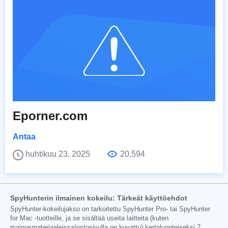
Eporner.com
Antaa
huhtikuu 23, 2025
20,594
SpyHunterin ilmainen kokeilu: Tärkeät käyttöehdot
SpyHunter-kokeilujakso on tarkoitettu SpyHunter Pro- tai SpyHunter
for Mac -tuotteille, ja se sisältää useita laitteita (kuten
mainosmateriaaleissa/ostosivulla on kuvattu) kertaluonteiseksi 7