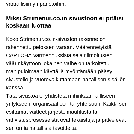
vaarallisiin ympäristöihin.
Miksi Strimenur.co.in-sivustoon ei pitäisi
koskaan luottaa
Koko Strimenur.co.in-sivuston rakenne on
rakennettu petoksen varaan. Väärennetyistä
CAPTCHA-varmennuksista selainilmoitusten
väärinkäyttöön jokainen vaihe on tarkoitettu
manipuloimaan käyttäjiä myöntämään pääsy
sivustolle ja vuorovaikuttamaan haitallisen sisällön
kanssa.
Tätä sivustoa ei yhdistetä mihinkään lailliseen
yritykseen, organisaatioon tai yhteisöön. Kaikki sen
esittämät väitteet järjestelmäuhkista tai
vahvistusprosesseista ovat tekaistuja ja palvelevat
sen omia haitallisia tavoitteita.