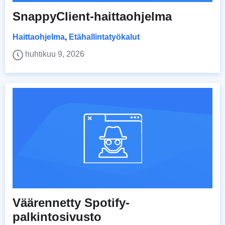
SnappyClient-haittaohjelma
Haittaohjelma
,
Etähallintatyökalut
huhtikuu 9, 2026
Väärennetty Spotify-
palkintosivusto