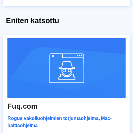
Eniten katsottu
Fuq.com
Rogue vakoiluohjelmien torjuntaohjelma
,
Mac-
haittaohjelma