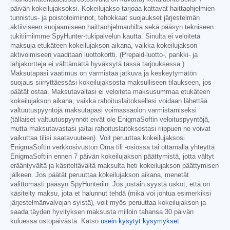
päivän kokeilujaksoksi. Kokeilujakso tarjoaa kattavat haittaohjelmien
tunnistus- ja poistotoiminnot, tehokkaat suojaukset järjestelmän
aktiiviseen suojaamiseen haittaohjelmauhilta sekä pääsyn tekniseen
tukitiimiimme SpyHunter-tukipalvelun kautta. Sinulta ei veloiteta
maksuja etukäteen kokeilujakson aikana, vaikka kokeilujakson
aktivoimiseen vaaditaan luottokortti. (Prepaid-luotto-, pankki- ja
lahjakortteja ei välttämättä hyväksytä tässä tarjouksessa.)
Maksutapasi vaatimus on varmistaa jatkuva ja keskeytymätön
suojaus siirryttäessäsi kokeilujaksosta maksulliseen tilaukseen, jos
päätät ostaa. Maksutavaltasi ei veloiteta maksusummaa etukäteen
kokeilujakson aikana, vaikka rahoituslaitoksellesi voidaan lähettää
valtuutuspyyntöjä maksutapasi voimassaolon varmistamiseksi
(tällaiset valtuutuspyynnöt eivät ole EnigmaSoftin veloituspyyntöjä,
mutta maksutavastasi ja/tai rahoituslaitoksestasi riippuen ne voivat
vaikuttaa tilisi saatavuuteen). Voit peruuttaa kokeilujaksosi
EnigmaSoftin verkkosivuston Oma tili -osiossa tai ottamalla yhteyttä
EnigmaSoftiin ennen 7 päivän kokeilujakson päättymistä, jotta vältyt
erääntyvältä ja käsiteltävältä maksulta heti kokeilujakson päättymisen
jälkeen. Jos päätät peruuttaa kokeilujakson aikana, menetät
välittömästi pääsyn SpyHunteriin. Jos jostain syystä uskot, että on
käsitelty maksu, jota et halunnut tehdä (mikä voi johtua esimerkiksi
järjestelmänvalvojan syistä), voit myös peruuttaa kokeilujakson ja
saada täyden hyvityksen maksusta milloin tahansa 30 päivän
kuluessa ostopäivästä. Katso
usein kysytyt kysymykset
.