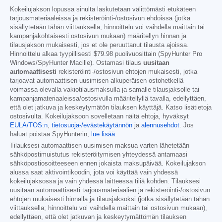
Kokeilujakson lopussa sinulta laskutetaan välittömästi etukäteen
tarjousmateriaaleissa ja rekisteröinti-/ostosivun ehdoissa (jotka
sisällytetään tähän viittauksella; hinnoittelu voi vaihdella maittain tai
kampanjakohtaisesti ostosivun mukaan) määritellyn hinnan ja
tilausjakson mukaisesti, jos et ole peruuttanut tilausta ajoissa.
Hinnoittelu alkaa tyypillisesti
$79.98
puolivuosittain (SpyHunter Pro
Windows/SpyHunter Macille). Ostamasi tilaus
uusitaan
automaattisesti
rekisteröinti-/ostosivun ehtojen mukaisesti, jotka
tarjoavat automaattisen uusimisen alkuperäisen ostohetkellä
voimassa olevalla vakiotilausmaksulla ja samalle tilausjaksolle tai
kampanjamateriaaleissa/ostosivulla määritellyllä tavalla, edellyttäen,
että olet jatkuva ja keskeytymätön tilauksen käyttäjä. Katso lisätietoja
ostosivulta. Kokeilujaksoon sovelletaan näitä ehtoja, hyväksyt
EULA/TOS:n
,
tietosuoja-/evästekäytännön
ja
alennusehdot
. Jos
haluat poistaa SpyHunterin,
lue lisää
.
Tilauksesi automaattisen uusimisen maksua varten lähetetään
sähköpostimuistutus rekisteröitymisen yhteydessä antamaasi
sähköpostiosoitteeseen ennen jokaista maksupäivää. Kokeilujakson
alussa saat aktivointikoodin, jota voi käyttää vain yhdessä
kokeilujaksossa ja vain yhdessä laitteessa tiliä kohden. Tilauksesi
uusitaan automaattisesti tarjousmateriaalien ja rekisteröinti-/ostosivun
ehtojen mukaisesti hinnalla ja tilausjaksoksi (jotka sisällytetään tähän
viittauksella; hinnoittelu voi vaihdella maittain tai ostosivun mukaan),
edellyttäen, että olet jatkuvan ja keskeytymättömän tilauksen