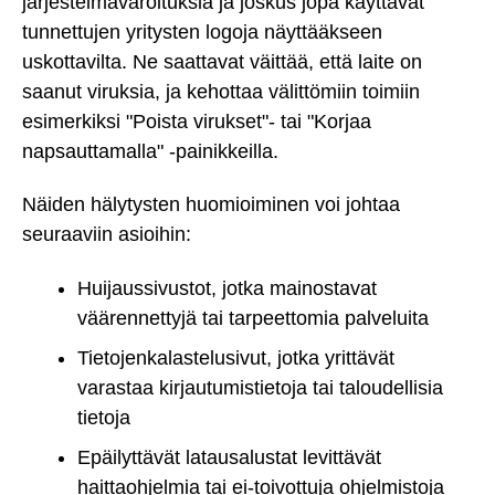
järjestelmävaroituksia ja joskus jopa käyttävät
tunnettujen yritysten logoja näyttääkseen
uskottavilta. Ne saattavat väittää, että laite on
saanut viruksia, ja kehottaa välittömiin toimiin
esimerkiksi "Poista virukset"- tai "Korjaa
napsauttamalla" -painikkeilla.
Näiden hälytysten huomioiminen voi johtaa
seuraaviin asioihin:
Huijaussivustot, jotka mainostavat
väärennettyjä tai tarpeettomia palveluita
Tietojenkalastelusivut, jotka yrittävät
varastaa kirjautumistietoja tai taloudellisia
tietoja
Epäilyttävät latausalustat levittävät
haittaohjelmia tai ei-toivottuja ohjelmistoja