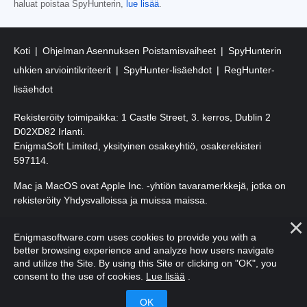
haluat poistaa SpyHunterin,
lue lisää
.
Koti
Ohjelman Asennuksen Poistamisvaiheet
SpyHunterin
uhkien arviointikriteerit
SpyHunter-lisäehdot
RegHunter-
lisäehdot
Rekisteröity toimipaikka: 1 Castle Street, 3. kerros, Dublin 2
D02XD82 Irlanti.
EnigmaSoft Limited, yksityinen osakeyhtiö, osakerekisteri
597114.
Mac ja MacOS ovat Apple Inc. -yhtiön tavaramerkkejä, jotka on
rekisteröity Yhdysvalloissa ja muissa maissa.
Tekijänoikeudet 2016-
2026
. EnigmaSoft Ltd. Kaikki oikeudet
Enigmasoftware.com uses cookies to provide you with a
pidätetään.
better browsing experience and analyze how users navigate
and utilize the Site. By using this Site or clicking on "OK", you
consent to the use of cookies.
Lue lisää
.