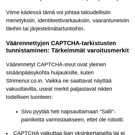
Viime kädessä tämä voi johtaa taloudellisiin
menetyksiin, identiteettivarkauksiin, vaarantuneisiin
tileihin tai järjestelmätartuntoihin.
Väärennettyjen CAPTCHA-tarkistusten
tunnistaminen: Tärkeimmät varoitusmerkit
Väärennetyt CAPTCHA-sivut ovat yleinen
sisäänpääsykohta huijauksille, kuten
Strimenur.co.in. Vaikka ne saattavat näyttää
vakuuttavilta, useat merkit paljastavat niiden
todellisen luonteen:
Sivu pyytää heti napsauttamaan "Salli"-
painiketta varmistaakseen, ettet ole robotti.
CAPTCHA vaikuttaa liian yksinkertaiselta tai ei