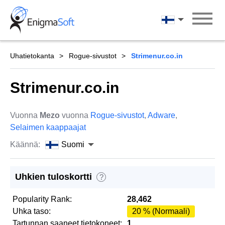
Skip
to
Suomi
content
Uhatietokanta
Rogue-sivustot
Strimenur.co.in
Strimenur.co.in
Vuonna
Mezo
vuonna
Rogue-sivustot
,
Adware
,
Selaimen kaappaajat
Käännä:
Suomi
Uhkien tuloskortti
?
Popularity Rank:
28,462
Uhka taso:
20 % (Normaali)
Tartunnan saaneet tietokoneet:
1