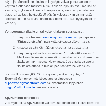
käyttäjä. Maksullisen tilauksen käyttäjät voivat peruuttaessaan
käyttää tuotteitaan maksetun tilausjakson loppuun asti. Jos haluat
saada hyvityksen kuluvasta tilausjaksosta, sinun on peruutettava
tilaus ja haettava hyvitystä 30 päivän kuluessa viimeisimmästä
ostoksestasi, etkä enää saa kaikkia toimintoja, kun hyvityksesi on
käsitelty.
Voit peruuttaa tilauksen tai kokeilujakson seuraavasti:
Siirry osoitteeseen
www.enigmasoftware.com
ja napsauta
"Kirjaudu sisään"
-painiketta oikeassa yläkulmassa.
Kirjaudu sisään käyttäjätunnuksellasi ja salasanallasi.
Siirry navigointivalikossa kohtaan
"Tilaukset/Lisenssit".
Tilauksesi/lisenssisi vieressä on painike, jolla voit peruuttaa
tilauksesi tarvittaessa. Huomautus: Jos sinulla on useita
tilauksia/tuotteita, sinun on peruutettava ne yksitellen.
Jos sinulla on kysyttävää tai ongelmia, voit ottaa yhteyttä
EnigmaSoftin tukeen sähköpostitse osoitteeseen
support@enigmasoftware.com
tai avaamalla tukipyynnön
EnigmaSoftin Omatili-
verkkosivustolla.
------
SpyHunterin ostotiedot
Voit myös tilata SpyHunterin välittömästi saadaksesi kaikki toiminnot,