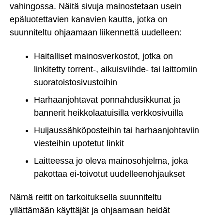
vahingossa. Näitä sivuja mainostetaan usein
epäluotettavien kanavien kautta, jotka on
suunniteltu ohjaamaan liikennettä uudelleen:
Haitalliset mainosverkostot, jotka on
linkitetty torrent-, aikuisviihde- tai laittomiin
suoratoistosivustoihin
Harhaanjohtavat ponnahdusikkunat ja
bannerit heikkolaatuisilla verkkosivuilla
Huijaussähköposteihin tai harhaanjohtaviin
viesteihin upotetut linkit
Laitteessa jo oleva mainosohjelma, joka
pakottaa ei-toivotut uudelleenohjaukset
Nämä reitit on tarkoituksella suunniteltu
yllättämään käyttäjät ja ohjaamaan heidät