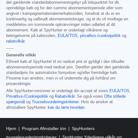
det gældende standardabonnementsgebyr på tidspunktet for dit
oprindelige køb og for den samme abonnementsperiode eller som
angivet i kampagnematerialerne/købssiden, forudsat at du er en
kontinuerlig og uafbrudt abonnementsbruger, og at du vil modtage en
meddelelse om kommende opkrævninger inden udløbet af dit
abonnement. Køb af SpyHunter er underlagt vilkårene og
betingelserne på købssiden,
EULA/TOS
,
privatlivs-/cookiepolitik
og
rabatvilkår
.
------
Generelle vilkår
Ethvert køb af SpyHunter til en nedsat pris er gyldigt i den tilbudte
abonnementsperiode med nedsat pris. Derefter gælder den gældende
standardpris for automatiske fornyelser og/eller fremtidige køb.
Priserne kan ændres, men vi vil underrette dig på forhånd om
prisændringer.
Alle SpyHunter-versioner er underlagt din accept af vores
EULA/TOS
,
Privatlivs-/Cookiepolitik
og
Rabatvilkår
. Se også vores
Ofte stillede
spørgsmål
og
Trusselsvurderingskriterier
. Hvis du ønsker at
afinstallere SpyHunter,
kan du lære hvordan
.
Hjem
Program Afinstaller trin
SpyHunters
trusselsvurderingskriterier
SpyHunter Yderligere vilkår og