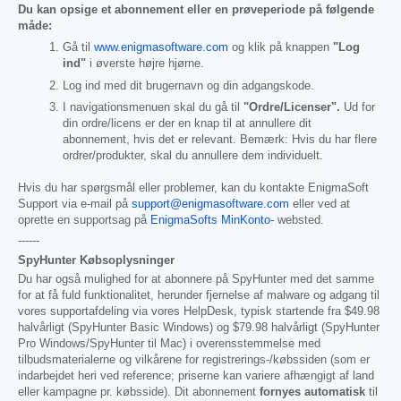
Du kan opsige et abonnement eller en prøveperiode på følgende
måde:
Gå til
www.enigmasoftware.com
og klik på knappen
"Log
ind"
i øverste højre hjørne.
Log ind med dit brugernavn og din adgangskode.
I navigationsmenuen skal du gå til
"Ordre/Licenser".
Ud for
din ordre/licens er der en knap til at annullere dit
abonnement, hvis det er relevant. Bemærk: Hvis du har flere
ordrer/produkter, skal du annullere dem individuelt.
Hvis du har spørgsmål eller problemer, kan du kontakte EnigmaSoft
Support via e-mail på
support@enigmasoftware.com
eller ved at
oprette en supportsag på
EnigmaSofts MinKonto-
websted.
------
SpyHunter Købsoplysninger
Du har også mulighed for at abonnere på SpyHunter med det samme
for at få fuld funktionalitet, herunder fjernelse af malware og adgang til
vores supportafdeling via vores HelpDesk, typisk startende fra
$49.98
halvårligt (SpyHunter Basic Windows) og
$79.98
halvårligt (SpyHunter
Pro Windows/SpyHunter til Mac) i overensstemmelse med
tilbudsmaterialerne og vilkårene for registrerings-/købssiden (som er
indarbejdet heri ved reference; priserne kan variere afhængigt af land
eller kampagne pr. købsside). Dit abonnement
fornyes automatisk
til