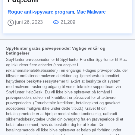
Rogue anti-spyware program
,
Mac Malware
juni 26, 2023
21,209
SpyHunter gratis prøveperiode: Vigtige vilkår og
betingelser
SpyHunter-prøveperioden er til SpyHunter Pro eller SpyHunter til Mac
og inkluderer flere enheder (som angivet i
reklamematerialet/købssiden) i en engangs 7-dages prøveperiode, der
tilbyder omfattende malware-detektion og -fjernelsesfunktionalitet,
højtydende beskyttelsessystemer til aktivt at beskytte dit system
mod malware-trusler og adgang til vores tekniske supportteam via
SpyHunter HelpDesk. Du vil ikke blive opkrævet på forhånd i
prøveperioden, selvom et kreditkort er påkrævet for at aktivere
prøveperioden. (Forudbetalte kreditkort, betalingskort og gavekort
accepteres muligvis ikke under dette tilbud.) Kravet til din
betalingsmetode er at hjælpe med at sikre kontinuerlig, uafbrudt
sikkerhedsbeskyttelse under din overgang fra en prøveperiode til et
betalt abonnement, hvis du beslutter dig for at købe. Din
betalingsmetode vil ikke blive opkrævet et beløb på forhånd under