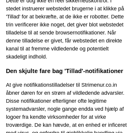
Dette er dog ikke en reel sikkerhedskontrol. I
stedet instruerer webstedet brugerne i at klikke på
'Tillad' for at bekræfte, at de ikke er robotter. Dette
trin verificerer ikke noget, det giver blot webstedet
tilladelse til at sende browsernotifikationer. Når
denne tilladelse er givet, får webstedet en direkte
kanal til at fremme vildledende og potentielt
skadeligt indhold.
Den skjulte fare bag 'Tillad'-notifikationer
At give notifikationstilladelser til Strimenur.co.in
åbner døren for en strøm af vildledende advarsler.
Disse notifikationer efterligner ofte legitime
systemadvarsler, nogle gange endda ved hjælp af
logoer fra kendte virksomheder for at virke
troværdige. De kan hævde, at en enhed er inficeret
med virus, og opfordre til øjeblikkelig handling via