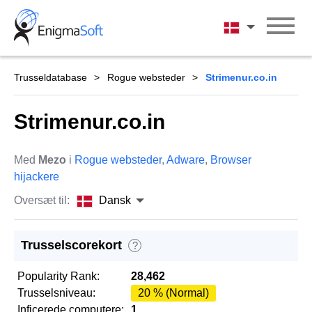
Skip
to
Dansk
content
Trusseldatabase
Rogue websteder
Strimenur.co.in
Strimenur.co.in
Med
Mezo
i
Rogue websteder
,
Adware
,
Browser
hijackere
Oversæt til:
Dansk
Trusselscorekort
?
Popularity Rank:
28,462
Trusselsniveau:
20 % (Normal)
Inficerede computere:
1