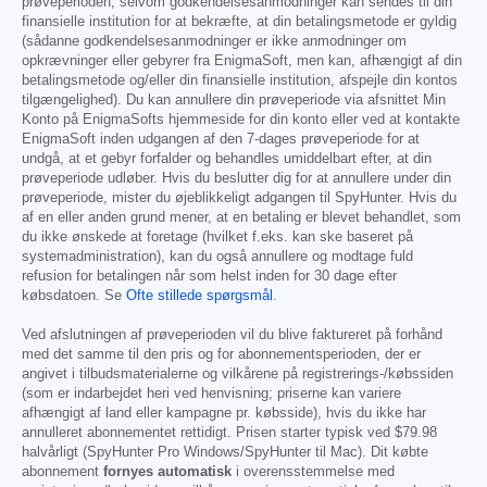
prøveperioden, selvom godkendelsesanmodninger kan sendes til din
finansielle institution for at bekræfte, at din betalingsmetode er gyldig
(sådanne godkendelsesanmodninger er ikke anmodninger om
opkrævninger eller gebyrer fra EnigmaSoft, men kan, afhængigt af din
betalingsmetode og/eller din finansielle institution, afspejle din kontos
tilgængelighed). Du kan annullere din prøveperiode via afsnittet Min
Konto på EnigmaSofts hjemmeside for din konto eller ved at kontakte
EnigmaSoft inden udgangen af den 7-dages prøveperiode for at
undgå, at et gebyr forfalder og behandles umiddelbart efter, at din
prøveperiode udløber. Hvis du beslutter dig for at annullere under din
prøveperiode, mister du øjeblikkeligt adgangen til SpyHunter. Hvis du
af en eller anden grund mener, at en betaling er blevet behandlet, som
du ikke ønskede at foretage (hvilket f.eks. kan ske baseret på
systemadministration), kan du også annullere og modtage fuld
refusion for betalingen når som helst inden for 30 dage efter
købsdatoen. Se
Ofte stillede spørgsmål
.
Ved afslutningen af prøveperioden vil du blive faktureret på forhånd
med det samme til den pris og for abonnementsperioden, der er
angivet i tilbudsmaterialerne og vilkårene på registrerings-/købssiden
(som er indarbejdet heri ved henvisning; priserne kan variere
afhængigt af land eller kampagne pr. købsside), hvis du ikke har
annulleret abonnementet rettidigt. Prisen starter typisk ved
$79.98
halvårligt (SpyHunter Pro Windows/SpyHunter til Mac). Dit købte
abonnement
fornyes automatisk
i overensstemmelse med