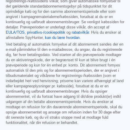
registrerings-/købssidens vilkår, som giver automatiske fornyelser til
det gældende standardabonnementsgebyr på tidspunktet for dit
oprindelige køb og for den samme abonnementsperiode eller som
angivet i kampagnematerialerne/købssiden, forudsat at du er en
kontinuerlig og uafbrudt abonnementsbruger. Se venligst købssiden for
detaljer. Prøveperioden er underlagt disse vilkår, din accept af
EULA/TOS
,
privatlivs-/cookiepolitik
og
rabatvilkår
. Hvis du ønsker at
afinstallere SpyHunter,
kan du lære hvordan
.
Ved betaling af automatisk fornyelse af dit abonnement sendes der en
e-mail-påmindelse til den e-mailadresse, du angav, da du registrerede
dig, før hver betalingsdato. Ved starten af din prøveperiode modtager
du en aktiveringskode, der er begrænset til kun at blive brugt i én
prøveperiode og kun for én enhed pr. konto. Dit abonnement fornyes
automatisk til den pris og for abonnementsperioden, der er angivet i
tilbudsmaterialet og vilkårene for registrerings-/købssiden (som er
indarbejdet heri ved henvisning; priserne kan variere afhængigt af land
eller kampagneoplysninger pr. købsside), forudsat at du er en
kontinuerlig og uafbrudt abonnementsbruger. Hvis du opsiger
abonnementet, vil du fortsat have adgang til dit/dine produkt(er) indtil
udgangen af din betalte abonnementsperiode. Hvis du ønsker at
modtage en refusion for din daværende abonnementsperiode, skal du
opsige abonnementet og ansøge om refusion inden for 30 dage efter
dit seneste køb, og du vil straks stoppe med at modtage fuld
funktionalitet, når din refusion er behandlet.