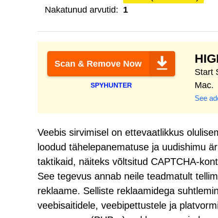
Nakatunud arvutid:
1
HI
Scan & Remove Now
Start
Mac.
SPYHUNTER
See add
Veebis sirvimisel on ettevaatlikkus olulis
loodud tähelepanematuse ja uudishimu är
taktikaid, näiteks võltsitud CAPTCHA-kon
See tegevus annab neile teadmatult tellim
reklaame. Selliste reklaamidega suhtlemin
veebisaitidele, veebipettustele ja platvorm