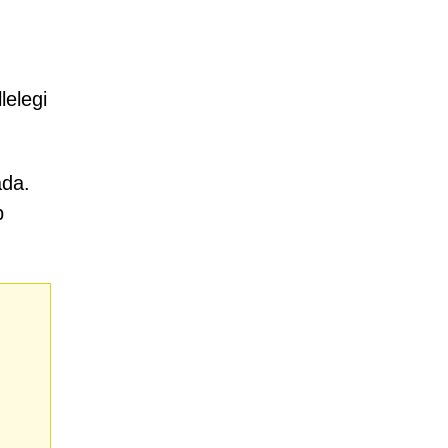
lelegi
ada.
b