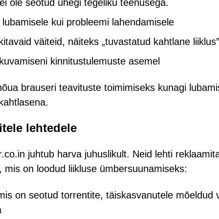
ei ole seotud ühegi tegeliku teenusega.
 lubamisele kui probleemi lahendamisele
itavaid väiteid, näiteks „tuvastatud kahtlane liiklus”
te kuvamiseni kinnitustulemuste asemel
a brauseri teavituste toimimiseks kunagi lubami
 kahtlasena.
tele lehtedele
r.co.in juhtub harva juhuslikult. Neid lehti reklaami
, mis on loodud liikluse ümbersuunamiseks:
mis on seotud torrentite, täiskasvanutele mõeldud 
a