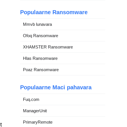
Populaarne Ransomware
Mmvb lunavara
Ofoq Ransomware
XHAMSTER Ransomware
Hlas Ransomware
Poaz Ransomware
Populaarne Maci pahavara
Fuq.com
ManagerUnit
PrimaryRemote
t