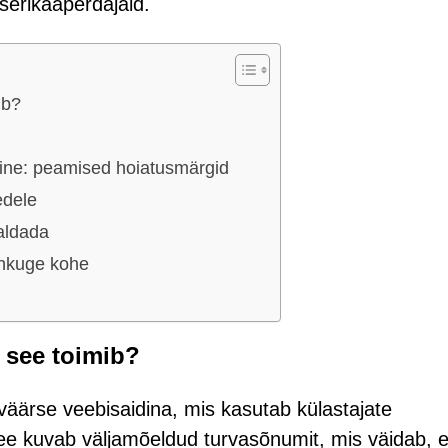
erikaaperdajaid.
ib?
ine: peamised hoiatusmärgid
edele
saldada
ahkuge kohe
s see toimib?
väärse veebisaidina, mis kasutab külastajate
See kuvab väljamõeldud turvasõnumit, mis väidab, e