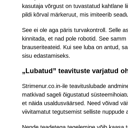
kasutaja võrgust on tuvastatud kahtlane lii
pildi kõrval märkeruut, mis imiteerib se
See ei ole aga päris turvakontroll. Selle a
kinnitada, et nad pole robotid. See samm ei
brauseriteateid. Kui see luba on antud, saa
sisu edastamiseks.
„Lubatud” teavituste varjatud o
Strimenur.co.in-ile teavituslubade andmi
matkivad sageli õigustatud süsteemihoiatu
et näida usaldusväärsed. Need võivad väi
viivitamatut tegutsemist selliste nuppude 
Nende teadetega tegelemine võib kaasa t