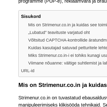
programme (PUP-e), reklaamvara ja braus
Sisukord
Mis on Strimenur.co.in ja kuidas see toim
„Lubatud” teavituste varjatud oht
Võltsitud CAPTCHA-kontrollide äratundm
Kuidas kasutajad satuvad petturitele leht
Miks Strimenur.co.in-i ei tohiks kunagi u
Viimane nõuanne: vältige suhtlemist ja l
URL-id
Mis on Strimenur.co.in ja kuida
Strimenur.co.in on tuvastatud ebausaldus
manipuleerimiseks klikisööda tehnikaid. 