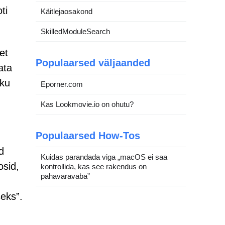
ti
Käitlejaosakond
SkilledModuleSearch
et
Populaarsed väljaanded
ata
iku
Eporner.com
Kas Lookmovie.io on ohutu?
Populaarsed How-Tos
d
Kuidas parandada viga „macOS ei saa
osid,
kontrollida, kas see rakendus on
pahavaravaba”
seks”.