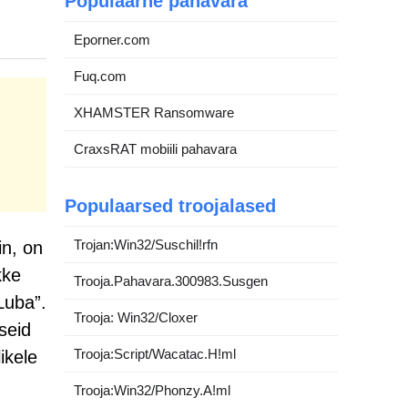
Populaarne pahavara
Eporner.com
Fuq.com
XHAMSTER Ransomware
CraxsRAT mobiili pahavara
Populaarsed troojalased
Trojan:Win32/Suschil!rfn
in, on
kke
Trooja.Pahavara.300983.Susgen
Luba”.
Trooja: Win32/Cloxer
seid
Trooja:Script/Wacatac.H!ml
ikele
Trooja:Win32/Phonzy.A!ml