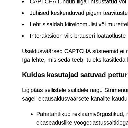
CAPTCHA tundub liiga lihtsustatud või 
Juhised keskenduvad pigem teavituste
Leht sisaldab kiireloomulisi või murettek
Interaktsioon viib brauseri loataotlus
Usaldusväärsed CAPTCHA süsteemid ei nõu
Iga lehte, mis seda teeb, tuleks käsitleda
Kuidas kasutajad satuvad petturi
Ligipääs sellistele saitidele nagu Strimenu
sageli ebausaldusväärsete kanalite kaudu
Pahatahtlikud reklaamivõrgustikud, 
ebaseaduslike voogedastussaitideg