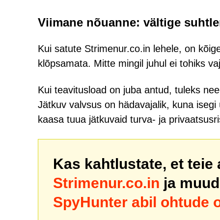
Viimane nõuanne: vältige suhtle
Kui satute Strimenur.co.in lehele, on kõige
klõpsamata. Mitte mingil juhul ei tohiks v
Kui teavitusload on juba antud, tuleks nee
Jätkuv valvsus on hädavajalik, kuna isegi
kaasa tuua jätkuvaid turva- ja privaatsusr
Kas kahtlustate, et teie
Strimenur.co.in
ja muud
SpyHunter abil ohtude 