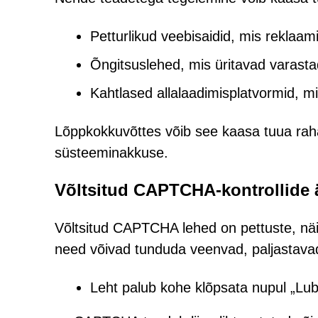
Petturlikud veebisaidid, mis reklaami
Õngitsuslehed, mis üritavad varast
Kahtlased allalaadimisplatvormid, m
Lõppkokkuvõttes võib see kaasa tuua raha
süsteeminakkuse.
Võltsitud CAPTCHA-kontrollide
Võltsitud CAPTCHA lehed on pettuste, näit
need võivad tunduda veenvad, paljastava
Leht palub kohe klõpsata nupul „Luba“