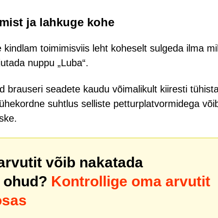
mist ja lahkuge kohe
 kindlam toimimisviis leht koheselt sulgeda ilma mil
ajutada nuppu „Luba“.
d brauseri seadete kaudu võimalikult kiiresti tühist
 ühekordne suhtlus selliste petturplatvormidega või
iske.
 arvutit võib nakatada
 ohud?
Kontrollige oma arvutit
osas