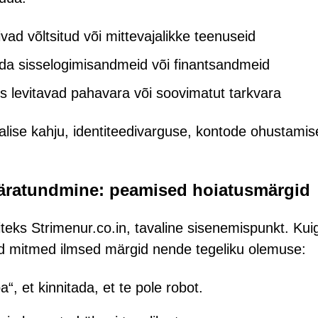
vad võltsitud või mittevajalikke teenuseid
ada sisselogimisandmeid või finantsandmeid
is levitavad pahavara või soovimatut tarkvara
lise kahju, identiteedivarguse, kontode ohustamis
 äratundmine: peamised hoiatusmärgid
eks Strimenur.co.in, tavaline sisenemispunkt. Kuig
d mitmed ilmsed märgid nende tegeliku olemuse:
, et kinnitada, et te pole robot.