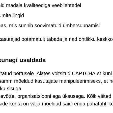
id madala kvaliteediga veebilehtedel
umite lingid
as, mis sunnib soovimatuid ümbersuunamisi
t kasutajad ootamatult tabada ja nad ohtlikku keskk
 kunagi usaldada
itatud pettusele. Alates võltsitud CAPTCHA-st kuni
 samm mõeldud kasutajate manipuleerimiseks, et 
iku sisuga.
tevõtte, organisatsiooni ega üksusega. Kõik väited
side kohta on välja mõeldud saidi enda pahatahtlik