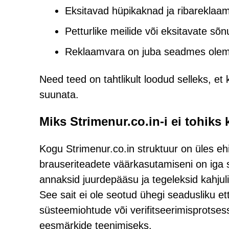
Eksitavad hüpikaknad ja ribareklaam
Petturlike meilide või eksitavate sõn
Reklaamvara on juba seadmes olem
Need teed on tahtlikult loodud selleks, e
suunata.
Miks Strimenur.co.in-i ei tohiks
Kogu Strimenur.co.in struktuur on üles eh
brauseriteadete väärkasutamiseni on iga
annaksid juurdepääsu ja tegeleksid kahjul
See sait ei ole seotud ühegi seadusliku et
süsteemiohtude või verifitseerimisprotses
eesmärkide teenimiseks.