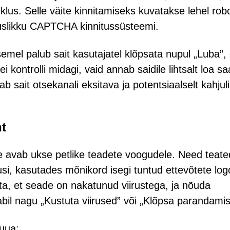
klus. Selle väite kinnitamiseks kuvatakse lehel robo
aduslikku CAPTCHA kinnitussüsteemi.
semel palub sait kasutajatel klõpsata nupul „Luba”, 
 kontrolli midagi, vaid annab saidile lihtsalt loa sa
b sait otsekanali eksitava ja potentsiaalselt kahjul
ht
ne avab ukse petlike teadete voogudele. Need teate
si, kasutades mõnikord isegi tuntud ettevõtete log
ta, et seade on nakatunud viirustega, ja nõuda
abil nagu „Kustuta viirused” või „Klõpsa parandami
uua: