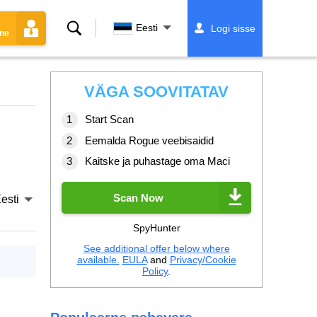
Otsing
Eesti
Logi sisse
ine
VÄGA SOOVITATAV
Start Scan
Eemalda Rogue veebisaidid
Kaitske ja puhastage oma Maci
Scan Now
esti
SpyHunter
See additional offer below where
available.
EULA
and
Privacy/Cookie
Policy
.