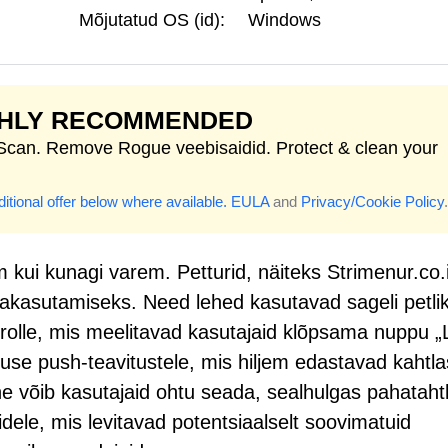
Mõjutatud OS (id):
Windows
GHLY RECOMMENDED
 Scan. Remove Rogue veebisaidid. Protect & clean your
itional offer below where available.
EULA
and
Privacy/Cookie Policy
.
em kui kunagi varem. Petturid, näiteks Strimenur.co.
akasutamiseks. Need lehed kasutavad sageli petli
trolle, mis meelitavad kasutajaid klõpsama nuppu „
use push-teavitustele, mis hiljem edastavad kahtla
e võib kasutajaid ohtu seada, sealhulgas pahatahtl
idele, mis levitavad potentsiaalselt soovimatuid