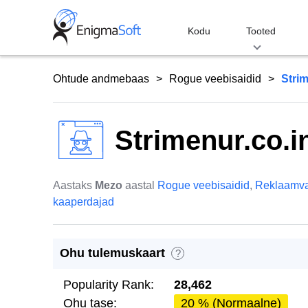
Skip
to
Kodu
Tooted
content
Ohtude andmebaas
Rogue veebisaidid
Strim
Strimenur.co.i
Aastaks
Mezo
aastal
Rogue veebisaidid
,
Reklaamv
kaaperdajad
Ohu tulemuskaart
?
Popularity Rank:
28,462
Ohu tase:
20 % (Normaalne)