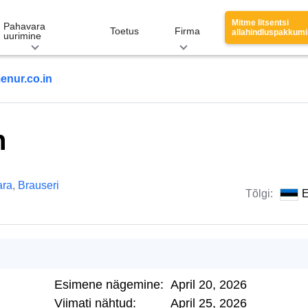
Mitme litsentsi
Pahavara
Toetus
Firma
allahindluspakkum
uurimine
enur.co.in
n
ara
,
Brauseri
Tõlgi:
E
Esimene nägemine:
April 20, 2026
Viimati nähtud:
April 25, 2026