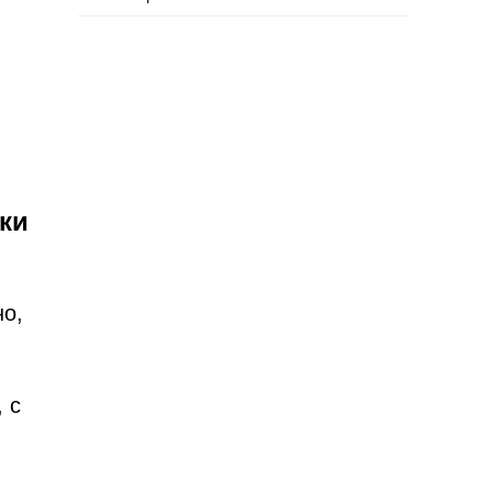
ки
но,
 с