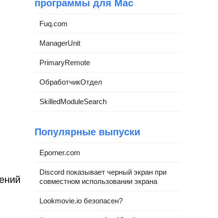
программы для Mac
Fuq.com
ManagerUnit
PrimaryRemote
ОбработчикОтдел
SkilledModuleSearch
Популярные выпуски
Eporner.com
Discord показывает черный экран при
лений
совместном использовании экрана
Lookmovie.io безопасен?