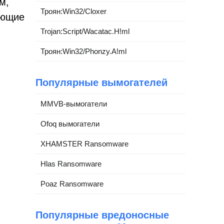
м,
Троян:Win32/Cloxer
яющие
и
Trojan:Script/Wacatac.H!ml
Троян:Win32/Phonzy.A!ml
Популярные вымогателей
MMVB-вымогатели
Ofoq вымогатели
XHAMSTER Ransomware
Hlas Ransomware
Poaz Ransomware
Популярные вредоносные