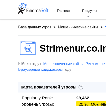
Skip
to
Главная
Продукты
content
База данных угроз
Мошеннические сайты
Strimenur.co.i
К
Mezo
году в
Мошеннические сайты
,
Рекламное
Браузерные хайджекеры
году
Карта показателей угрозы
?
Popularity Rank:
28,462
Уровень угрозы:
20 % (Обычн