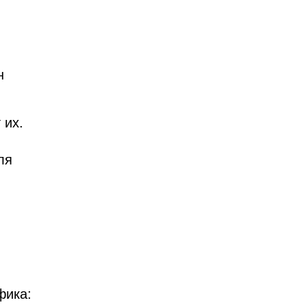
н
 их.
ля
фика: