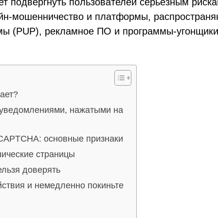
ет подвергнуть пользователей серьезным риска
айн-мошенничество и платформы, распростран
мы (PUP), рекламное ПО и программы-угонщик
тает?
 уведомлениями, нажатыми на
 CAPTCHA: основные признаки
нические страницы
нельзя доверять
йствия и немедленно покиньте