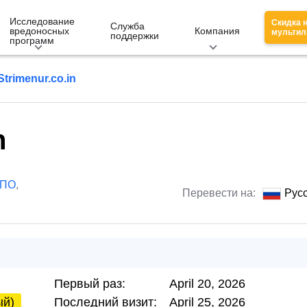
Исследование
Скидка 
Служба
вредоносных
Компания
мультил
поддержки
программ
Strimenur.co.in
n
 ПО
,
Перевести на:
Рус
Первый раз:
April 20, 2026
ый)
Последний визит:
April 25, 2026