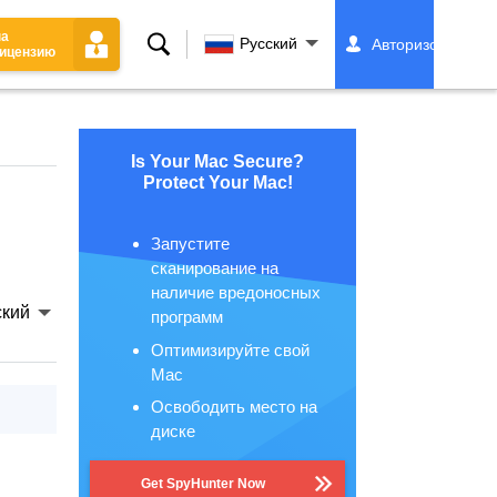
на
Поиск
Русский
Авторизоваться
ицензию
Is Your Mac Secure?
Protect Your Mac!
Запустите
сканирование на
наличие вредоносных
ский
программ
Оптимизируйте свой
Mac
Освободить место на
диске
Get SpyHunter Now