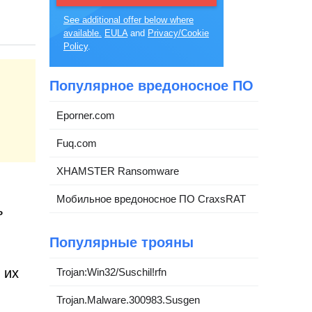
See additional offer below where
available.
EULA
and
Privacy/Cookie
Policy
.
Популярное вредоносное ПО
Eporner.com
Fuq.com
XHAMSTER Ransomware
Мобильное вредоносное ПО CraxsRAT
ь
Популярные трояны
 их
Trojan:Win32/Suschil!rfn
Trojan.Malware.300983.Susgen