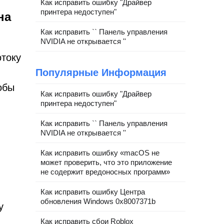
Как исправить ошибку "Драйвер
принтера недоступен"
на
Как исправить `` Панель управления
NVIDIA не открывается ''
отоку
Популярные Информация
обы
Как исправить ошибку "Драйвер
принтера недоступен"
Как исправить `` Панель управления
NVIDIA не открывается ''
Как исправить ошибку «macOS не
может проверить, что это приложение
не содержит вредоносных программ»
Как исправить ошибку Центра
обновления Windows 0x8007371b
у
Как исправить сбои Roblox