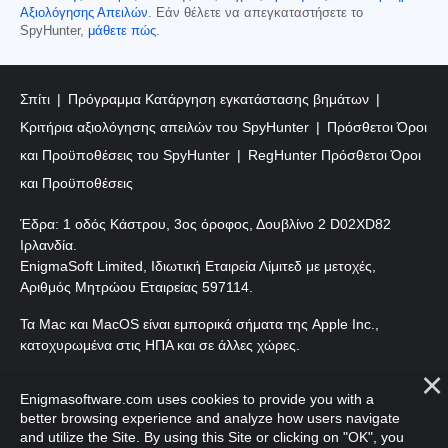
Αξιολόγησης Απειλών
. Εάν θέλετε να απεγκαταστήσετε το
SpyHunter,
μάθετε πώς
.
Σπίτι
Πρόγραμμα Κατάργηση εγκατάστασης βημάτων
Κριτήρια αξιολόγησης απειλών του SpyHunter
Πρόσθετοι Όροι
και Προϋποθέσεις του SpyHunter
RegHunter Πρόσθετοι Όροι
και Προϋποθέσεις
Έδρα: 1 οδός Κάστρου, 3ος όροφος, Δουβλίνο 2 D02XD82
Ιρλανδία.
EnigmaSoft Limited, Ιδιωτική Εταιρεία Λίμιτεδ με μετοχές,
Αριθμός Μητρώου Εταιρείας 597114.
Τα Mac και MacOS είναι εμπορικά σήματα της Apple Inc.,
κατοχυρωμένα στις ΗΠΑ και σε άλλες χώρες.
Πνευματικά δικαιώματα 2016-
2026
. EnigmaSoft Ltd. Με
Enigmasoftware.com uses cookies to provide you with a
επιφύλαξη παντός δικαιώματος.
better browsing experience and analyze how users navigate
and utilize the Site. By using this Site or clicking on "OK", you