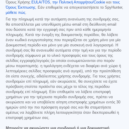
Όρους Χρήσης
EULA/TOS
,
την Πολιτική Απορρήτου/Cookie
και
τους
Όρους Έκπτωσης
. Εάν επιθυμείτε να απεγκαταστήσετε το SpyHunter,
μάθετε πώς
.
Για την πληρωμή κατά την αυτόματη ανανέωση της συνδρομής σας,
θα αποστέλλεται μια υπενθύμιση μέσω email στη διεύθυνση email
που δώσατε κατά την εγγραφή σας πριν από κάθε ημερομηνία
πληρωμής. Κατά την έναρξη της δοκιμαστικής περιόδου, θα λάβετε
έναν κωδικό ενεργοποίησης που περιορίζεται σε χρήση μόνο για μία
Δοκιμαστική περίοδο και μόνο για μία συσκευή ανά λογαριασμό. Η
συνδρομή σας θα ανανεωθεί αυτόματα στην τιμή και για την περίοδο
συνδρομής σύμφωνα με το υλικό προσφοράς και τους όρους της
σελίδας εγγραφής/αγοράς (οι οποίοι ενσωματώνονται στο παρόν
μέσω παραπομπής· η τιμολόγηση ενδέχεται να διαφέρει ανά χώρα ή
λεπτομέρειες σελίδας προσφοράς ανά αγορά), υπό την προϋπόθεση
ότι είστε συνεχής, αδιάλειπτος χρήστης συνδρομής. Για τους χρήστες
συνδρομών επί πληρωμή, εάν ακυρώσετε, θα συνεχίσετε να έχετε
πρόσβαση στο/στα προϊόν/τα σας μέχρι το τέλος της περιόδου
συνδρομής επί πληρωμή. Εάν επιθυμείτε να λάβετε επιστροφή
χρημάτων για την τρέχουσα περίοδο συνδρομής σας, πρέπει να
ακυρώσετε και να υποβάλετε αίτηση επιστροφής χρημάτων εντός 30
ημερών από την πιο πρόσφατη αγορά σας και θα σταματήσετε
αμέσως να λαμβάνετε πλήρη λειτουργικότητα όταν διεκπεραιωθεί η
επιστροφή χρημάτων σας.
Μπορείτε να ακυρώσετε μια συνδρομή ή μια δοκιμαστική