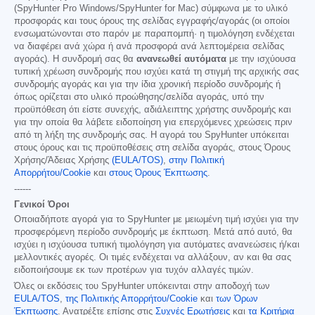
(SpyHunter Pro Windows/SpyHunter for Mac) σύμφωνα με το υλικό
προσφοράς και τους όρους της σελίδας εγγραφής/αγοράς (οι οποίοι
ενσωματώνονται στο παρόν με παραπομπή· η τιμολόγηση ενδέχεται
να διαφέρει ανά χώρα ή ανά προσφορά ανά λεπτομέρεια σελίδας
αγοράς). Η συνδρομή σας θα
ανανεωθεί αυτόματα
με την ισχύουσα
τυπική χρέωση συνδρομής που ισχύει κατά τη στιγμή της αρχικής σας
συνδρομής αγοράς και για την ίδια χρονική περίοδο συνδρομής ή
όπως ορίζεται στο υλικό προώθησης/σελίδα αγοράς, υπό την
προϋπόθεση ότι είστε συνεχής, αδιάλειπτης χρήστης συνδρομής και
για την οποία θα λάβετε ειδοποίηση για επερχόμενες χρεώσεις πριν
από τη λήξη της συνδρομής σας. Η αγορά του SpyHunter υπόκειται
στους όρους και τις προϋποθέσεις στη σελίδα αγοράς, στους Όρους
Χρήσης/Άδειας Χρήσης
(EULA/TOS)
,
στην Πολιτική
Απορρήτου/Cookie
και
στους Όρους Έκπτωσης
.
------
Γενικοί Όροι
Οποιαδήποτε αγορά για το SpyHunter με μειωμένη τιμή ισχύει για την
προσφερόμενη περίοδο συνδρομής με έκπτωση. Μετά από αυτό, θα
ισχύει η ισχύουσα τυπική τιμολόγηση για αυτόματες ανανεώσεις ή/και
μελλοντικές αγορές. Οι τιμές ενδέχεται να αλλάξουν, αν και θα σας
ειδοποιήσουμε εκ των προτέρων για τυχόν αλλαγές τιμών.
Όλες οι εκδόσεις του SpyHunter υπόκεινται στην αποδοχή των
EULA/TOS
,
της Πολιτικής Απορρήτου/Cookie
και
των Όρων
Έκπτωσης
. Ανατρέξτε επίσης στις
Συχνές Ερωτήσεις
και
τα Κριτήρια