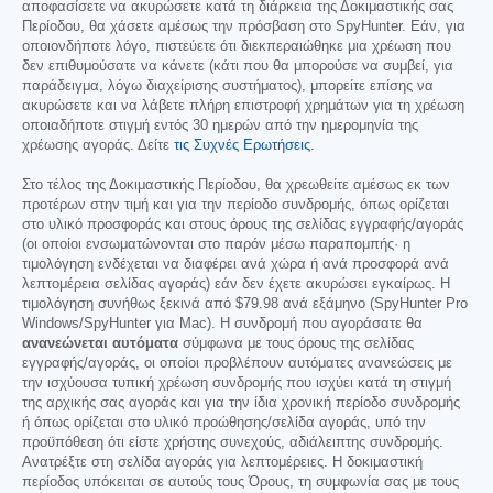
αποφασίσετε να ακυρώσετε κατά τη διάρκεια της Δοκιμαστικής σας
Περίοδου, θα χάσετε αμέσως την πρόσβαση στο SpyHunter. Εάν, για
οποιονδήποτε λόγο, πιστεύετε ότι διεκπεραιώθηκε μια χρέωση που
δεν επιθυμούσατε να κάνετε (κάτι που θα μπορούσε να συμβεί, για
παράδειγμα, λόγω διαχείρισης συστήματος), μπορείτε επίσης να
ακυρώσετε και να λάβετε πλήρη επιστροφή χρημάτων για τη χρέωση
οποιαδήποτε στιγμή εντός 30 ημερών από την ημερομηνία της
χρέωσης αγοράς. Δείτε
τις Συχνές Ερωτήσεις
.
Στο τέλος της Δοκιμαστικής Περίοδου, θα χρεωθείτε αμέσως εκ των
προτέρων στην τιμή και για την περίοδο συνδρομής, όπως ορίζεται
στο υλικό προσφοράς και στους όρους της σελίδας εγγραφής/αγοράς
(οι οποίοι ενσωματώνονται στο παρόν μέσω παραπομπής· η
τιμολόγηση ενδέχεται να διαφέρει ανά χώρα ή ανά προσφορά ανά
λεπτομέρεια σελίδας αγοράς) εάν δεν έχετε ακυρώσει εγκαίρως. Η
τιμολόγηση συνήθως ξεκινά από
$79.98
ανά εξάμηνο (SpyHunter Pro
Windows/SpyHunter για Mac). Η συνδρομή που αγοράσατε θα
ανανεώνεται αυτόματα
σύμφωνα με τους όρους της σελίδας
εγγραφής/αγοράς, οι οποίοι προβλέπουν αυτόματες ανανεώσεις με
την ισχύουσα τυπική χρέωση συνδρομής που ισχύει κατά τη στιγμή
της αρχικής σας αγοράς και για την ίδια χρονική περίοδο συνδρομής
ή όπως ορίζεται στο υλικό προώθησης/σελίδα αγοράς, υπό την
προϋπόθεση ότι είστε χρήστης συνεχούς, αδιάλειπτης συνδρομής.
Ανατρέξτε στη σελίδα αγοράς για λεπτομέρειες. Η δοκιμαστική
περίοδος υπόκειται σε αυτούς τους Όρους, τη συμφωνία σας με τους