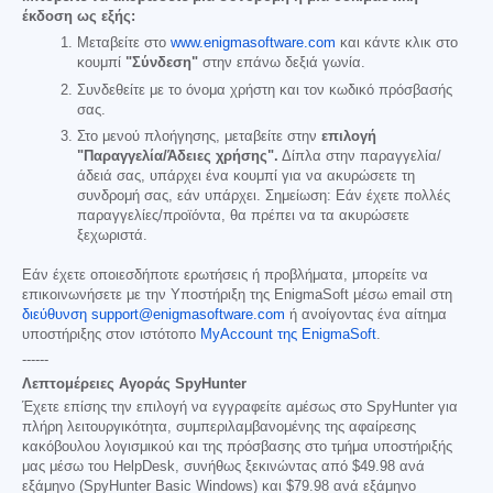
έκδοση ως εξής:
Μεταβείτε στο
www.enigmasoftware.com
και κάντε κλικ στο
κουμπί
"Σύνδεση"
στην επάνω δεξιά γωνία.
Συνδεθείτε με το όνομα χρήστη και τον κωδικό πρόσβασής
σας.
Στο μενού πλοήγησης, μεταβείτε στην
επιλογή
"Παραγγελία/Άδειες χρήσης".
Δίπλα στην παραγγελία/
άδειά σας, υπάρχει ένα κουμπί για να ακυρώσετε τη
συνδρομή σας, εάν υπάρχει. Σημείωση: Εάν έχετε πολλές
παραγγελίες/προϊόντα, θα πρέπει να τα ακυρώσετε
ξεχωριστά.
Εάν έχετε οποιεσδήποτε ερωτήσεις ή προβλήματα, μπορείτε να
επικοινωνήσετε με την Υποστήριξη της EnigmaSoft μέσω email στη
διεύθυνση support@enigmasoftware.com
ή ανοίγοντας ένα αίτημα
υποστήριξης στον ιστότοπο
MyAccount της EnigmaSoft
.
------
Λεπτομέρειες Αγοράς SpyHunter
Έχετε επίσης την επιλογή να εγγραφείτε αμέσως στο SpyHunter για
πλήρη λειτουργικότητα, συμπεριλαμβανομένης της αφαίρεσης
κακόβουλου λογισμικού και της πρόσβασης στο τμήμα υποστήριξής
μας μέσω του HelpDesk, συνήθως ξεκινώντας από
$49.98
ανά
εξάμηνο (SpyHunter Basic Windows) και
$79.98
ανά εξάμηνο