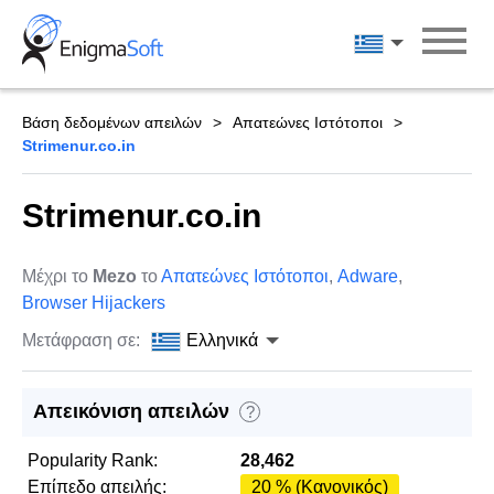
Skip
to
Ελληνικά
content
Βάση δεδομένων απειλών
Απατεώνες Ιστότοποι
Strimenur.co.in
Strimenur.co.in
Μέχρι το
Mezo
το
Απατεώνες Ιστότοποι
,
Adware
,
Browser Hijackers
Μετάφραση σε:
Ελληνικά
Απεικόνιση απειλών
?
Popularity Rank:
28,462
Επίπεδο απειλής:
20 % (Κανονικός)