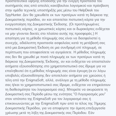
προστατευτικά υψηλής απόδοσης για την ενεργή προστασία του
συστήματός σας από απειλές κακόβουλου λογισμικού και πρόσβαση
στην ομάδα τεχνικής υποστήριξής μας μέσω του HelpDesk του
SpyHunter. Δεν θα χρεωθείτε εκ των προτέρων κατά τη διάρκεια της
Δοκιμαστικής περιόδου, αν και απαιτείται πιστωτική κάρτα για την
ενεργοποίηση της Δοκιμαστικής Έκδοσης. (Οι προπληρωμένες
πιστωτικές κάρτες, οι χρεωστικές κάρτες και οι δωροκάρτες ενδέχεται
να μην γίνονται δεκτές στο πλαίσιο αυτής της προσφοράς.) Η
απαίτηση για τη μέθοδο πληρωμής σας είναι να διασφαλιστεί η
συνεχής, αδιάλειπτη προστασία ασφαλείας κατά τη μετάβασή σας
από μια Δοκιμαστική Έκδοση σε μια συνδρομή επί πληρωμή, σε
περίπτωση που αποφασίσετε να αγοράσετε. Η μέθοδος πληρωμής
σας δεν θα χρεωθεί με ποσό πληρωμής εκ των προτέρων κατά τη
διάρκεια της Δοκιμαστικής Έκδοσης, αν και ενδέχεται να αποσταλούν
αιτήματα εξουσιοδότησης στο χρηματοπιστωτικό σας ίδρυμα για να
επαληθευτεί ότι η μέθοδος πληρωμής σας είναι έγκυρη (οι εν λόγω
υποβολές εξουσιοδότησης δεν αποτελούν αιτήματα για χρεώσεις ή
τέλη από την EnigmaSoft, αλλά, ανάλογα με τη μέθοδο πληρωμής
σας ή/και το χρηματοπιστωτικό σας ίδρυμα, ενδέχεται να επηρεάσουν
τη διαθεσιμότητα του λογαριασμού σας). Μπορείτε να ακυρώσετε τη
Δοκιμαστική σας Περίοδο μέσω της ενότητας "Ο Λογαριασμός μου"
στον ιστότοπο της EnigmaSoft για τον λογαριασμό σας ή
επικοινωνώντας με την EnigmaSoft πριν από το τέλος της 7ήμερης
Δοκιμαστικής Περιόδου, για να αποφύγετε την άμεση επεξεργασία
χρέωσης μετά τη λήξη της Δοκιμαστικής σας Περίοδου. Εάν