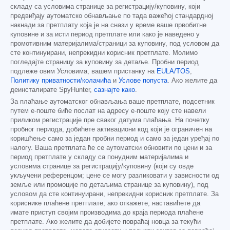
складу са условима странице за регистрацију/куповину, који
предвиђају аутоматско обнављање по тада важећој стандардној
накнади за претплату која је на снази у време ваше првобитне
куповине и за исти период претплате или како је наведено у
промотивним материјалима/страници за куповину, под условом да
сте континуирани, непрекидни корисник претплате. Молимо
погледајте страницу за куповину за детаље. Пробни период
подлеже овим Условима, вашем пристанку на
EULA/TOS
,
Политику приватности/колачића
и
Услове попуста
. Ако желите да
деинсталирате SpyHunter,
сазнајте како
.
За плаћање аутоматског обнављања ваше претплате, подсетник
путем е-поште биће послат на адресу е-поште коју сте навели
приликом регистрације пре сваког датума плаћања. На почетку
пробног периода, добићете активациони код који је ограничен на
коришћење само за један пробни период и само за један уређај по
налогу. Ваша претплата ће се аутоматски обновити по цени и за
период претплате у складу са понудним материјалима и
условима странице за регистрацију/куповину (који су овде
укључени референцом; цене се могу разликовати у зависности од
земље или промоције по детаљима странице за куповину), под
условом да сте континуирани, непрекидни корисник претплате. За
кориснике плаћене претплате, ако откажете, наставићете да
имате приступ својим производима до краја периода плаћене
претплате. Ако желите да добијете повраћај новца за текући