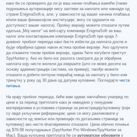
како би се проверило да ли је ваш начин плаћања важећи (такве
подношења ауторизације нису захтеви за наплате или накнаде од
стране EnigmaSoft-а, али, у зависности од вашег начина плаћања
и/или ваше финансијске институције, могу се одразити на
доступност вашег налога). Пробну верзију можете отказати путем
одељка „Мој налог“ на веб-сајту компаније EnigmaSoft за ваш
налог или контактирањем компаније EnigmaSoft пре краја 7-
дневног пробног периода како бисте избегли да наплата доспе и
буде обрађена одмах након истека пробне верзије. Ако одлучите
да откажете током пробне верзије, одмах ћете изгубити приступ
SpyHunter-у. Ако из било ког разлога сматрате да је обрађена
наплата коју нисте желели да извршите (што се може десити на
основу администрације система, на пример), такође можете
отказати и добити потпуни повраћај новца за наплату у било ком
тренутку у року од 30 дана од датума куповине. Погледајте
честа
питања
.
На крају пробног периода, биће вам одмах наплаћено унапред по
цени и за период претплате како је наведено у понудним
материјалима и условима странице за регистрацију/куповину (који
су овде укључени референцом; цене се могу разликовати у
зависности од земље или промоције по детаљима странице за
куповину) ако нисте благовремено отказали. Цена обично почиње
од
$79.98
полугодишње (SpyHunter Pro Windows/SpyHunter за
Mac). Ваша купљена претплата ће се
аутоматски обновити
у