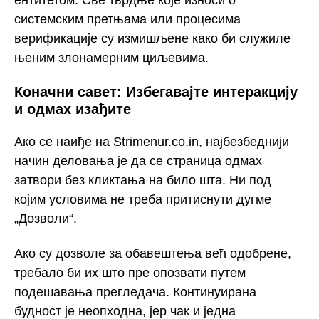
ентитетом. Све тврдње које износи о
системским претњама или процесима
верификације су измишљене како би служиле
њеним злонамерним циљевима.
Коначни савет: Избегавајте интеракцију
и одмах изађите
Ако се наиђе на Strimenur.co.in, најбезбеднији
начин деловања је да се страница одмах
затвори без кликтања на било шта. Ни под
којим условима не треба притиснути дугме
„Дозволи“.
Ако су дозволе за обавештења већ одобрене,
требало би их што пре опозвати путем
подешавања прегледача. Континуирана
будност је неопходна, јер чак и једна