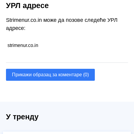
УРЛ адресе
Strimenur.co.in може да позове следеће УРЛ
адресе:
strimenur.co.in
Прикажи образац за коментаре (0)
У тренду