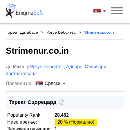
Skip
to
Српски
content
Тхреат Датабасе
Рогуе Вебситес
Strimenur.co.in
Strimenur.co.in
До
Mezo.
у
Рогуе Вебситес
,
Адваре
,
Отмичари
претраживача
Преведи на:
Српски
Тхреат Сцорецард
?
Popularity Rank:
28,462
Ниво претње:
20 % (Нормално)
Заражени рачунари:
1