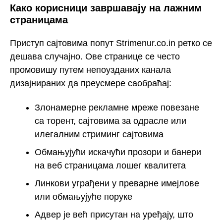
Како корисници завршавају на лажним
страницама
Приступ сајтовима попут Strimenur.co.in ретко се
дешава случајно. Ове странице се често
промовишу путем непоузданих канала
дизајнираних да преусмере саобраћај:
Злонамерне рекламне мреже повезане
са торент, сајтовима за одрасле или
илегалним стриминг сајтовима
Обмањујући искачући прозори и банери
на веб страницама лошег квалитета
Линкови уграђени у преварне имејлове
или обмањујуће поруке
Адвер је већ присутан на уређају, што