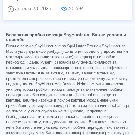
априла 23, 2025
20,594
Бесплатна пробна верзија SpyHunter-а: Важни услови и
одредбе
Пробна верзија SpyHunter-а је за SpyHunter Pro или SpyHunter за
Mac и укључује више уређаја (као што је наведено у промотивним
материјалима/страници за куповину) за једнократни пробни
период од 7 дана, нудећи свеобухватну функционалност за
откривање и уклањање злонамерног софтвера, високо ефикасне
заштитне механизме за активну заштиту вашег система од
претњи злонамерног софтвера и приступ нашем тиму за техничку
подршку путем SpyHunter HelpDesk-а. Неће вам бити наплаћено
унапред током пробног периода, иако је за активирање пробног
периода потребна кредитна картица. (Претплаћене кредитне
картице, дебитне картице и поклон картице можда неће бити
прихваћене у оквиру ове понуде.) Захтев за ваш начин плаћања је
да помогне у обезбеђивању континуиране, непрекидне
безбедносне заштите током преласка са пробног периода на
плаћену претплату, ако одлучите да купите. Ваш начин плаћања
неће бити наплаћен унапред током пробног периода, иако захтеви
за ауторизацију могу бити послати вашој финансијској институцији