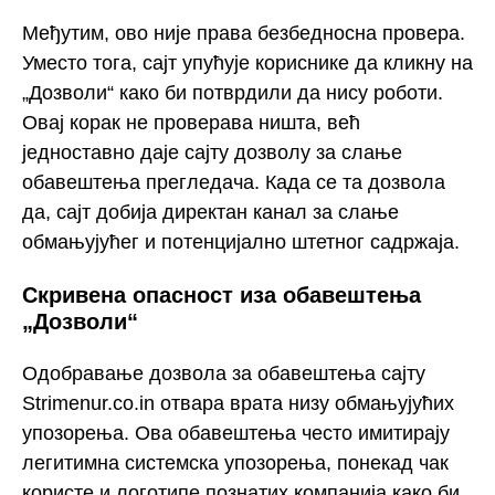
Међутим, ово није права безбедносна провера.
Уместо тога, сајт упућује кориснике да кликну на
„Дозволи“ како би потврдили да нису роботи.
Овај корак не проверава ништа, већ
једноставно даје сајту дозволу за слање
обавештења прегледача. Када се та дозвола
да, сајт добија директан канал за слање
обмањујућег и потенцијално штетног садржаја.
Скривена опасност иза обавештења
„Дозволи“
Одобравање дозвола за обавештења сајту
Strimenur.co.in отвара врата низу обмањујућих
упозорења. Ова обавештења често имитирају
легитимна системска упозорења, понекад чак
користе и логотипе познатих компанија како би