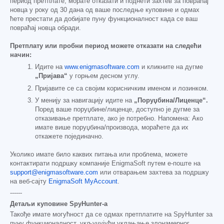
период претплате, морате отказати и поднети захтев за повраћај
новца у року од 30 дана од ваше последње куповине и одмах
ћете престати да добијате пуну функционалност када се ваш
повраћај новца обради.
Претплату или пробни период можете отказати на следећи
начин:
Идите на
www.enigmasoftware.com
и кликните на дугме
„Пријава“
у горњем десном углу.
Пријавите се са својим корисничким именом и лозинком.
У менију за навигацију идите на
„Поруџбина/Лиценце“.
Поред ваше поруџбине/лиценце, доступно је дугме за
отказивање претплате, ако је потребно. Напомена: Ако
имате више поруџбина/производа, мораћете да их
откажете појединачно.
Уколико имате било каквих питања или проблема, можете
контактирати подршку компаније EnigmaSoft путем е-поште на
support@enigmasoftware.com
или отварањем захтева за подршку
на веб-сајту
EnigmaSoft MyAccount
.
------
Детаљи куповине SpyHunter-а
Такође имате могућност да се одмах претплатите на SpyHunter за
пуну функционалност, укључујући уклањање злонамерног