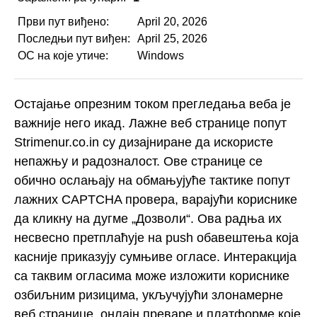
Први пут виђено:
April 20, 2026
Последњи пут виђен:
April 25, 2026
ОС на које утиче:
Windows
Остајање опрезним током прегледања веба је
важније него икад. Лажне веб странице попут
Strimenur.co.in су дизајниране да искористе
непажњу и радозналост. Ове странице се
обично ослањају на обмањујуће тактике попут
лажних CAPTCHA провера, варајући кориснике
да кликну на дугме „Дозволи“. Ова радња их
несвесно претплаћује на push обавештења која
касније приказују сумњиве огласе. Интеракција
са таквим огласима може изложити кориснике
озбиљним ризицима, укључујући злонамерне
веб странице, онлајн преваре и платформе које