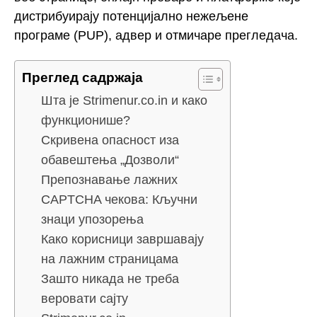
дистрибуирају потенцијално нежељене
програме (PUP), адвер и отмичаре прегледача.
Преглед садржаја
Шта је Strimenur.co.in и како
функционише?
Скривена опасност иза
обавештења „Дозволи“
Препознавање лажних
CAPTCHA чекова: Кључни
знаци упозорења
Како корисници завршавају
на лажним страницама
Зашто никада не треба
веровати сајту