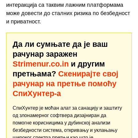
интеракција са таквим лажним платформама
може довести до сталних ризика по безбедност
и приватност.
Да ли сумњате да је ваш
рачунар заражен
Strimenur.co.in
и другим
претњама?
Скенирајте свој
рачунар на претње помоћу
СпиХунтер-а
СпиХунтер је моћан алат за санацију и заштиту
од злонамерног софтвера дизајниран да
помогне корисницима у дубинској анализи
безбедности система, откривању и уклањању
широког спектра претњи као што је