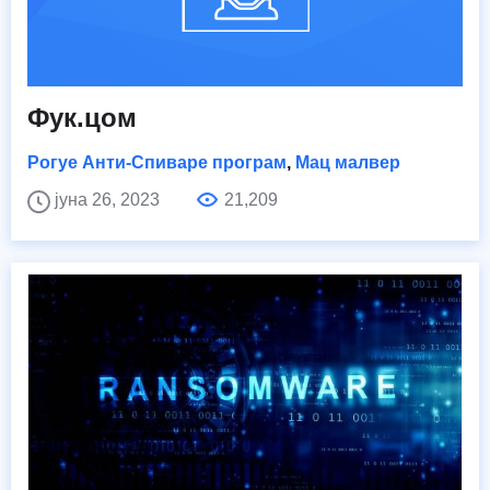
Фук.цом
Рогуе Анти-Спиваре програм
,
Мац малвер
јуна 26, 2023
21,209