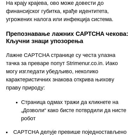
На крају крајева, ово може довести до
финансијског губитка, крађе идентитета,
угрожених налога или инфекција система.
Препознавање лажних CAPTCHA чекова:
Кључни знаци упозорења
Лажне CAPTCHA странице су честа улазна
тачка за преваре попут Strimenur.co.in. Иако
могу изгледати убедљиво, неколико
карактеристичних знакова открива њихову
праву природу:
Страница одмах тражи да кликнете на
„Дозволи“ како бисте потврдили да нисте
робот
CAPTCHA делује превише поједностављено