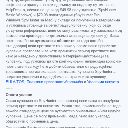
софтвера и приступ нашем одељењу за подршку путем нашег
HelpDesk-а, обично по цени од
$49.98
полугодишње (SpyHunter
Basic Windows) и
$79.98
полугодишње (SpyHunter Pro
Windows/SpyHunter за Mac) у складу са понуђеним материјалима
и условима странице за регистрацију/куповину (који су овде
укључени референцом; цене се могу разликовати у зависности од
земље или промоције по детаљима странице за куповину). Ваша
претплата ће
се аутоматски обновити
по тада важећој
стандардној цени претплате која важи у време ваше првобитне
куповине претплате и за исти временски период претплате или
како је наведено у промотивним материјалима/страници за
куповину, под условом да сте континуирани, непрекидни корисник
претплате и за коју ћете добити обавештење о предстојећим
трошковима пре истека ваше претплате. Куповина SpyHunter-а
подлеже условима и одредбама на страници за куповину,
EULA/TOS
,
Политици приватности/колачића
и
Условима попуста
.
------
Општи услови
Свака куповина за SpyHunter по сниженој цени важи за понуђени
период претплате са попустом. Након тога, примењиваће се тада
важеће стандардне цене за аутоматско обнављање и/или будуће
куповине. Цене се могу променити, мада ћемо вас унапред
обавестити о променама цена.
Све верзије SpyHunter-а подлежу вашем прихватању наших