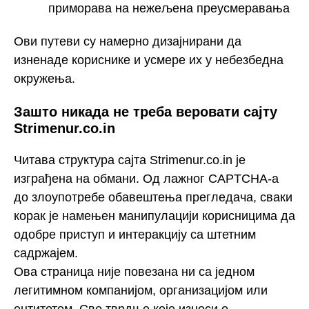
приморава на нежељена преусмеравања
Ови путеви су намерно дизајнирани да
изненаде кориснике и усмере их у небезбедна
окружења.
Зашто никада не треба веровати сајту
Strimenur.co.in
Читава структура сајта Strimenur.co.in је
изграђена на обмани. Од лажног CAPTCHA-а
до злоупотребе обавештења прегледача, сваки
корак је намењен манипулацији корисницима да
одобре приступ и интеракцију са штетним
садржајем.
Ова страница није повезана ни са једном
легитимном компанијом, организацијом или