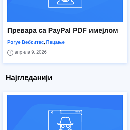
Превара са PayPal PDF имејлом
Рогуе Вебситес
,
Пецање
априла 9, 2026
Најгледанији