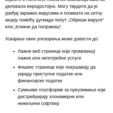
деловала веродостојно. Могу тврдити да је
уређај заражен вирусима и позивати на хитну
акцију помоћу дугмади попут „Обриши вирусе“
или „Кликни да поправиш“.
Усвајање ових упозорења може довести до:
Лажне веб странице које промовишу
лажне или непотребне услуге
Фишинг странице које покушавају да
украду приступне податке или
финансијске податке
Сумњиве платформе за преузимање које
дистрибуирају злонамерни или
нежељени софтвер