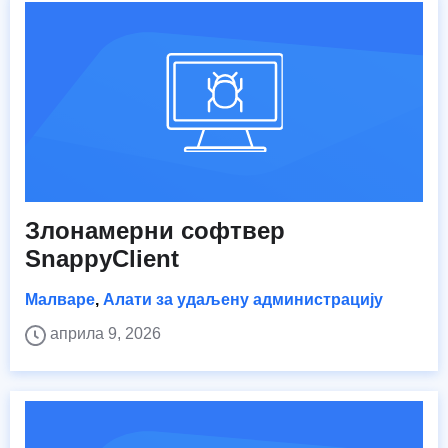
Злонамерни софтвер
SnappyClient
Малваре
,
Алати за удаљену администрацију
априла 9, 2026