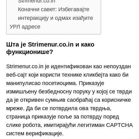
Strimenur.co.in
Коначни савет: Избегавајте
интеракцију и одмах изађите
УРЛ адресе
Шта је Strimenur.co.in и како
функционише?
Strimenur.co.in је идентификован као непоуздан
веб-сајт који користи технике кликбејта како би
манипулисао посетиоцима. Приказује
измишљену безбедносну поруку у којој се тврди
да је откривен сумњив саобраћај са корисничке
мреже. Да би се потврдила ова тврдња,
страница приказује поље за потврду поред
слике робота, имитирајући легитиман CAPTCHA
систем верификације.