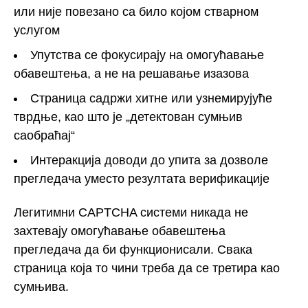
или није повезано са било којом стварном
услугом
Упутства се фокусирају на омогућавање
обавештења, а не на решавање изазова
Страница садржи хитне или узнемирујуће
тврдње, као што је „детектован сумњив
саобраћај“
Интеракција доводи до упита за дозволе
прегледача уместо резултата верификације
Легитимни CAPTCHA системи никада не
захтевају омогућавање обавештења
прегледача да би функционисали. Свака
страница која то чини треба да се третира као
сумњива.