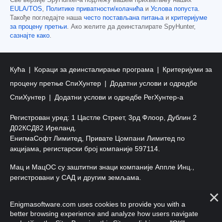
EULA/TOS
,
Политике приватности/колачића
и
Услова попуста
.
Такође погледајте наша
често постављана питања
и
критеријуме
за процену претњи
. Ако желите да деинсталирате SpyHunter,
сазнајте како
.
Кућа
Кораци за деинсталирање програма
Критеријуми за
процену претње СпиХунтер
Додатни услови и одредбе
СпиХунтер
Додатни услови и одредбе РегХунтер-а
Регистрован уред: 1 Цастле Стреет, 3рд Флоор, Дублин 2
Д02КСД82 Иреланд.
ЕнигмаСофт Лимитед, Привате Цомпани Лимитед по
акцијама, регистарски број компаније 597114.
Мац и МацОС су заштитни знаци компаније Аппле Инц.,
регистровани у САД и другим земљама.
Ауторско право 2016-
2026
. ЕнигмаСофт Лтд. Сва права
Enigmasoftware.com uses cookies to provide you with a
задржана.
better browsing experience and analyze how users navigate