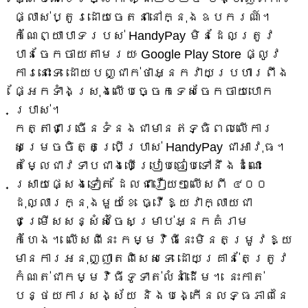
ផ្លាស់ប្តូរដោយចេតនានៅក្នុងឧបករណ៍។
កំណែព្យាបាទរបស់ HandyPay មិនដែលត្រូវ
បានចែកចាយតាមរយៈ Google Play Store ផ្លូវ
ការនោះទេ ដោយបញ្ជាក់ថាអ្នកវាយប្រហារពឹង
ផ្អែកទាំងស្រុងលើបច្ចេកទេសចែកចាយបោក
ប្រាស់។
កត្តាជាច្រើនទំនងជាមានឥទ្ធិពលលើការ
សម្រេចចិត្តប្រើប្រាស់ HandyPay ជាអាវុធ។
តម្លៃជាវទាបជាងបើប្រៀបធៀបទៅនឹងដំណោះ
ស្រាយផ្សេងទៀត ដែលជារឿយៗលើសពី ៤០០
ដុល្លារក្នុងមួយខែ ធ្វើឱ្យវាក្លាយជា
ជម្រើសសន្សំសំចៃសម្រាប់អ្នកគំរាម
កំហែង។ លើសពីនេះ កម្មវិធីនេះមិនតម្រូវឱ្យ
មានការអនុញ្ញាតពិសេសទេ ដោយគ្រាន់តែត្រូវ
កំណត់ជាកម្មវិធីទូទាត់លំនាំដើម។ នេះកាត់
បន្ថយការសង្ស័យ និងបង្កើនលទ្ធភាពនៃ