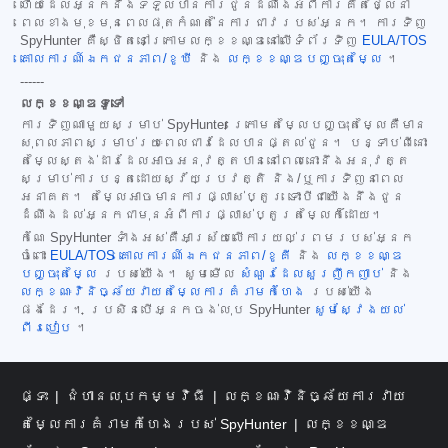
ហើយដែលអ្នកនឹងទទួលបានការជូនដំណឹងអំពីការគិតថ្លៃនា
ពេលខាងមុខមុនពេលផុតកំណត់នៃការជាវរបស់អ្នក។ ការទិញ
SpyHunter គឺស្ថិតនៅក្រោមលក្ខខណ្ឌនៅលើទំព័រទិញ
EULA/TOS
គោលការណ៍ឯកជនភាព/ខូឃី
និង
លក្ខខណ្ឌបញ្ចុះតម្លៃ
។
------
លក្ខខណ្ឌទូទៅ
ការទិញណាមួយសម្រាប់ SpyHunter ក្រោមតម្លៃបញ្ចុះតម្លៃគឺមាន
សុពលភាពសម្រាប់រយៈពេលជាវដែលបានផ្តល់ជូន។ បន្ទាប់ពីនោះ
តម្លៃស្តង់ដារដែលអាចអនុវត្តបាននៅពេលនោះនឹងអនុវត្ត
សម្រាប់ការបន្តដោយស្វ័យប្រវត្តិ និង/ឬការទិញនាពេល
អនាគត។ តម្លៃអាចមានការផ្លាស់ប្តូរ ទោះបីជាយើងនឹងជូន
ដំណឹងដល់អ្នកជាមុនអំពីការផ្លាស់ប្តូរតម្លៃក៏ដោយ។
កំណែ SpyHunter ទាំងអស់គឺអាស្រ័យលើការយល់ព្រមរបស់អ្នក
ចំពោះ
EULA/TOS
គោលការណ៍ឯកជនភាព/ខូគី
និង
លក្ខខណ្ឌ
បញ្ចុះតម្លៃ
របស់យើង។ សូមមើល
សំណួរដែលសួរញឹកញាប់
និង
លក្ខណៈវិនិច្ឆ័យវាយតម្លៃការគំរាមកំហែង
របស់យើង
ផងដែរ។ ប្រសិនបើអ្នកចង់លុប SpyHunter
សូមស្វែងយល់
ពីរបៀប
។
ផ្ទះ
ជំហានលុបកម្មវិធី
លក្ខណៈវិនិច្ឆ័យការវាយ
តម្លៃការគំរាមកំហែងរបស់ SpyHunter
លក្ខខណ្ឌ