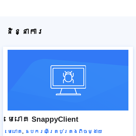
និន្នាការ
មេរោគ SnappyClient
មេរោគ
,
ឧបករណ៍គ្រប់គ្រងពីចម្ងាយ