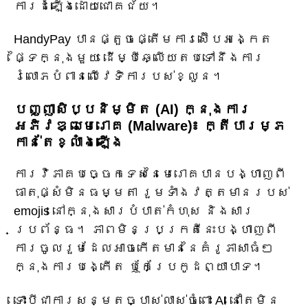
ការដំឡើងដោយជោគជ័យ។
HandyPay បានផ្តួចផ្តើមការស៊ើបអង្កេត
ផ្ទៃក្នុងមួយ ដើម្បីឆ្លើយតបទៅនឹងការ
រំលោភបំពានលើវេទិការបស់ខ្លួន។
បញ្ញាសិប្បនិម្មិត (AI) ក្នុងការ
អភិវឌ្ឍមេរោគ (Malware)៖ ក្តីបារម្ភ
កាន់តែខ្លាំងឡើង
ការវិភាគបច្ចេកទេសនៃមេរោគបានបង្ហាញពី
ធាតុផ្សំមិនធម្មតា រួមទាំងវត្តមានរបស់
emojis នៅក្នុងសារបំបាត់កំហុស និងសារ
ប្រព័ន្ធ។ ភាពមិនប្រក្រតីនេះបង្ហាញពី
ការចូលរួមដែលអាចកើតមាននៃគំរូភាសាធំៗ
ក្នុងការបង្កើត ឬកែប្រែកូដព្យាបាទ។
ទោះបីជាការសន្មតច្បាស់លាស់ចំពោះ AI នៅតែមិន