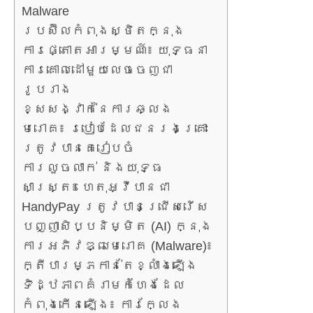
Malware
ប្រេស៊ីលកំពុងស្ថិតក្នុង
ការផ្តោតអារម្មណ៍៖ យុទ្ធនា
ការគោលដៅមួយលេចចេញជា
រូបរាង
ខ្សែសង្វាក់នៃការឆ្លង
មេរោគ៖ របៀបដែលជនរងគ្រោះ
ត្រូវបានគេរៀបចំ
ការលួចលាក់ និងយុទ្ធ
សាស្ត្រ៖ ហេតុអ្វីបានជា
HandyPay ត្រូវបានជ្រើសរើស
បញ្ញាសិប្បនិម្មិត (AI) ក្នុង
ការអភិវឌ្ឍមេរោគ (Malware)៖
ក្តីបារម្ភកាន់តែខ្លាំងឡើង
ទិដ្ឋភាពគំរាមកំហែងដែល
កំពុងកើនឡើង៖ ការក្លែង