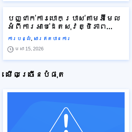
បញ្ជាក់ការបោកប្រាស់តាមអ៊ីមែល
អំពីការអាប់ដេតសុវត្ថិភាព...
ការបន្លំ
,
សារឥតបានការ
មេសា 15, 2026
មើលច្រើនបំផុត