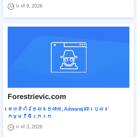
មេសា 9, 2026
Forestrievic.com
គេហទំព័រក្លែងក្លាយ
,
Adware
,
ចោរប្លន់
កម្មវិធីរុករក
មេសា 3, 2026