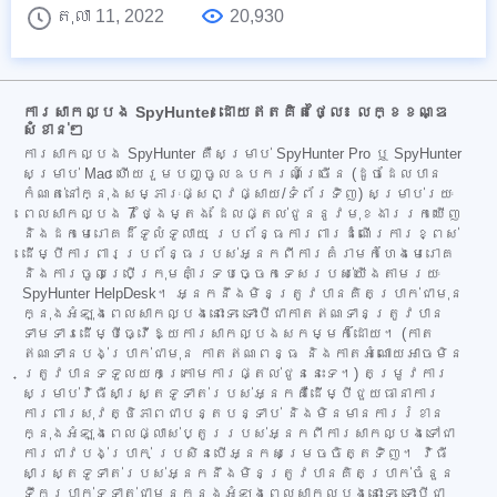
តុលា 11, 2022
20,930
ការសាកល្បង SpyHunter ដោយឥតគិតថ្លៃ៖ លក្ខខណ្ឌ
សំខាន់ៗ
ការសាកល្បង SpyHunter គឺសម្រាប់ SpyHunter Pro ឬ SpyHunter
សម្រាប់ Mac ហើយរួមបញ្ចូលឧបករណ៍ច្រើន (ដូចដែលបាន
កំណត់នៅក្នុងសម្ភារៈផ្សព្វផ្សាយ/ទំព័រទិញ) សម្រាប់រយៈ
ពេលសាកល្បង 7 ថ្ងៃម្តង ដែលផ្តល់ជូននូវមុខងាររកឃើញ
និងដកមេរោគដ៏ទូលំទូលាយ ប្រព័ន្ធការពារដំណើរការខ្ពស់
ដើម្បីការពារប្រព័ន្ធរបស់អ្នកពីការគំរាមកំហែងមេរោគ
និងការចូលប្រើក្រុមគាំទ្របច្ចេកទេសរបស់យើងតាមរយៈ
SpyHunter HelpDesk។ អ្នកនឹងមិនត្រូវបានគិតប្រាក់ជាមុន
ក្នុងអំឡុងពេលសាកល្បងនោះទេ ទោះបីជាកាតឥណទានត្រូវបាន
ទាមទារដើម្បីធ្វើឱ្យការសាកល្បងសកម្មក៏ដោយ។ (កាត
ឥណទានបង់ប្រាក់ជាមុន កាតឥណពន្ធ និងកាតអំណោយអាចមិន
ត្រូវបានទទួលយកក្រោមការផ្តល់ជូននេះទេ។) តម្រូវការ
សម្រាប់វិធីសាស្ត្រទូទាត់របស់អ្នកគឺដើម្បីជួយធានាការ
ការពារសុវត្ថិភាពជាបន្តបន្ទាប់ និងមិនមានការរំខាន
ក្នុងអំឡុងពេលផ្លាស់ប្តូររបស់អ្នកពីការសាកល្បងទៅជា
ការជាវបង់ប្រាក់ ប្រសិនបើអ្នកសម្រេចចិត្តទិញ។ វិធី
សាស្ត្រទូទាត់របស់អ្នកនឹងមិនត្រូវបានគិតប្រាក់ចំនួន
ទឹកប្រាក់ទូទាត់ជាមុនក្នុងអំឡុងពេលសាកល្បងនោះទេ ទោះបីជា