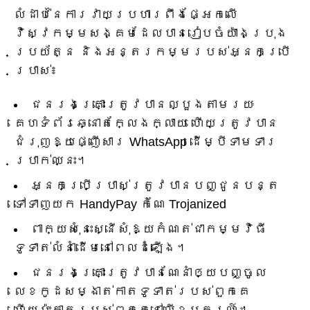
លំដាប់នៃការវាយប្រហារពឹងផ្អែកលើ
វិស្វកម្មសង្គមដែលបានរៀបចំយ៉ាងប្រុង
ប្រយ័ត្ន និងអន្តរកម្មរបស់អ្នកប្រើ
ប្រាស់៖
ជនរងគ្រោះត្រូវបានល្បួងតាមរយៈ
គេហទំព័រឆ្នោតក្លែងក្លាយ ហើយត្រូវបាន
ជំរុញឱ្យផ្ញើសារ WhatsApp ដើម្បីទាមទារ
ប្រាក់ឈ្នះ។
អ្នកប្រើប្រាស់ត្រូវបានបញ្ជូនបន្ត
ទៅទាញយក HandyPay កំណែ Trojanized
ពាក្យសុំនេះស្នើសុំឱ្យកំណត់ជាកម្មវិធី
ទូទាត់លំនាំដើមនៅពេលដំឡើង។
ជនរងគ្រោះត្រូវបានណែនាំឲ្យបញ្ចូល
លេខកូដសម្ងាត់កាតទូទាត់របស់ពួកគេ
ហើយប៉ះកាតរបស់ពួកគេនៅលើឧបករណ៍។