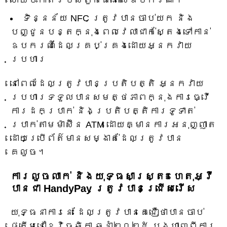
ទិន្នន័យ NFC ត្រូវបានចាប់យក និង
បញ្ជូនបន្តក្នុងពេលវេលាជាក់ស្តែងទៅកាន់
ឧបករណ៍ដែលគ្រប់គ្រងដោយអ្នកវាយ
ប្រហារ
នៅពេលដែលត្រូវបានប្រតិបត្តិ អ្នកវាយ
ប្រហារទទួលបានសមត្ថភាពក្នុងការធ្វើ
ការដកប្រាក់ និងប្រតិបត្តិការទូទាត់
ប្រាក់តាមម៉ាស៊ីន ATM ដោយគ្មានការអនុញ្ញាត
ដោយប្រើព័ត៌មានសម្ងាត់ដែលត្រូវបាន
គេលួច។
ការលួចលាក់ និងយុទ្ធសាស្ត្រ៖ ហេតុអ្វី
បានជា HandyPay ត្រូវបានជ្រើសរើស
យុទ្ធនាការនេះ ដែលត្រូវបានគេជឿថាបានចាប់
ផ្តើមនៅខែវិច្ឆិកា ឆ្នាំ២០២៥ បង្ហាញពីការ