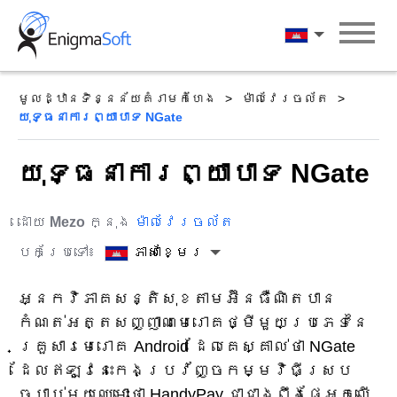
Skip
to
ភាសាខ្មែរ
content
មូលដ្ឋានទិន្នន័យគំរាមកំហែង
ម៉ាលវែរចល័ត
យុទ្ធនាការព្យាបាទ NGate
យុទ្ធនាការព្យាបាទ NGate
ដោយ
Mezo
ក្នុង
ម៉ាលវែរចល័ត
បកប្រែទៅ៖
ភាសាខ្មែរ
អ្នកវិភាគសន្តិសុខតាមអ៊ីនធឺណិតបាន
កំណត់អត្តសញ្ញាណមេរោគថ្មីមួយប្រភេទនៃ
គ្រួសារមេរោគ Android ដែលគេស្គាល់ថា NGate
ដែលឥឡូវនេះកេងប្រវ័ញ្ចកម្មវិធីស្រប
ច្បាប់មួយឈ្មោះថា HandyPay ជាជាងពឹងផ្អែកលើ