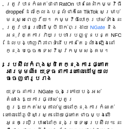
ត្រូវបានកំណត់ថាជា RatOn បានណែនាំកម្មវិធី
dropper ដែលក្លែងបន្លំជាកំណែ TikTok សម្រាប់
មនុស្សពេញវ័យ។ កម្មវិធីបោកប្រាស់ទាំងនេះ
ត្រូវបានប្រើដើម្បីដាក់ពង្រាយ
NGate
និង
អនុវត្តការវាយប្រហារបញ្ជូនបន្ត NFC
ដែលបង្ហាញពីភាពទំនើបកាន់តែខ្លាំងឡើងនៅ
ក្នុងបច្ចេកទេសវិស្វកម្មសង្គម។
ប្រេស៊ីលកំពុងស្ថិតក្នុងការផ្តោត
អារម្មណ៍៖ យុទ្ធនាការគោលដៅមួយលេ
ចចេញជារូបរាង
យុទ្ធនាការ NGate ចុងក្រោយបង្អស់
តំណាងឱ្យការផ្លាស់ប្តូរ
គួរឱ្យកត់សម្គាល់មួយនៅក្នុងការកំណត់
គោលដៅភូមិសាស្ត្រ ដោយផ្តោតជាចម្បងលើ
អ្នកប្រើប្រាស់នៅក្នុងប្រទេសប្រេស៊ីល។ នេះ