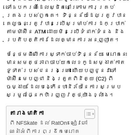
ទៅឧបករណ៍ដែលស្ថិតនៅក្រោមការគ្រប់
គ្រងរបស់ពួកគេ។ ទិន្នន័យដែលត្រូវបាន
គេលួចនេះត្រូវបានប្រើសម្រាប់ការដកប្រាក់
តាមម៉ាស៊ីន ATM ដោយមិនប្រើទំនាក់ទំនង និង
ប្រតិបត្តិការដែលគ្មានការអនុញ្ញាត។
បន្ថែមពីលើការស្ទាក់ចាប់ទិន្នន័យ មេរោគនេះ
មានសមត្ថភាពចាប់យកលេខកូដសម្ងាត់កាត
ទូទាត់របស់ជនរងគ្រោះ ហើយបញ្ជូនវាទៅ
ម៉ាស៊ីនមេបញ្ជា និងត្រួតពិនិត្យ (C2) ពី
ចម្ងាយ ដែលបង្កើនហានិភ័យនៃការសម្រប
សម្រួលផ្នែកហិរញ្ញវត្ថុយ៉ាងខ្លាំង។
តារាង​មាតិកា
ពី NFSkate ដល់ RatOn៖ សៀវភៅ
ណែនាំអំពីការពង្រីកមេរោគ