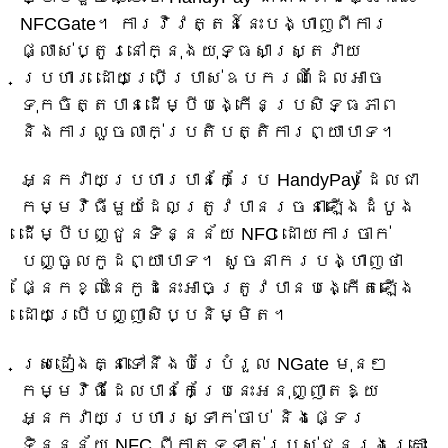
NFCGate។ ការវិវត្តន៍នេះបង្ហាញពីការ
ផ្លាស់ប្តូរនៅក្នុងយុទ្ធសាស្ត្រវាយ
ប្រហារ ដោយប្រើប្រាស់ឧបករណ៍ដែលអាច
ទុកចិត្តបានដើម្បីបង្កើនប្រសិទ្ធភាព
និងការលួចលាក់ប្រតិបត្តិការព្យាបាទ។
អ្នកវាយប្រហារបានកែប្រែ HandyPay ដែលជា
កម្មវិធីមួយដែលត្រូវបានរចនាឡើងដំបូង
ដើម្បីបញ្ជូនទិន្នន័យ NFC ដោយការចាក់
បញ្ចូលកូដព្យាបាទ។ សូចនាករបង្ហាញថា
ផ្នែកខ្លះនៃកូដនេះអាចត្រូវបានបង្កើតឡើង
ដោយប្រើបញ្ញាសិប្បនិម្មិត។
ស្រដៀងគ្នាទៅនឹងបំរែបំរួល NGate មុនៗ
កម្មវិធីដែលបានកែប្រែនេះអនុញ្ញាតឱ្យ
អ្នកវាយប្រហារស្ទាក់ចាប់ និងផ្ទេរ
ទិន្នន័យ NFC ពីកាតទូទាត់របស់ជនរងគ្រោះ