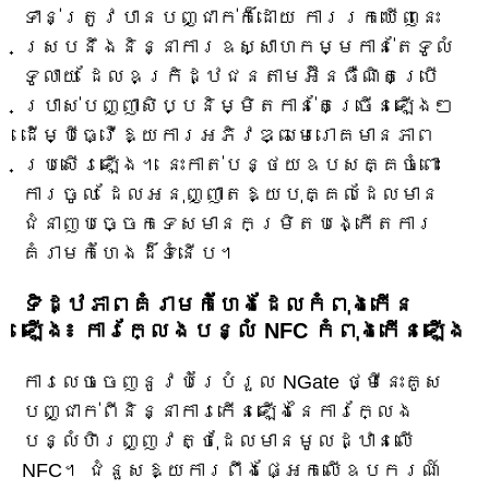
ទាន់ត្រូវបានបញ្ជាក់ក៏ដោយ ការរកឃើញនេះ
ស្របនឹងនិន្នាការឧស្សាហកម្មកាន់តែទូលំ
ទូលាយ ដែលឧក្រិដ្ឋជនតាមអ៊ីនធឺណិតប្រើ
ប្រាស់បញ្ញាសិប្បនិម្មិតកាន់តែច្រើនឡើងៗ
ដើម្បីធ្វើឱ្យការអភិវឌ្ឍមេរោគមានភាព
ប្រសើរឡើង។ នេះកាត់បន្ថយឧបសគ្គចំពោះ
ការចូល ដែលអនុញ្ញាតឱ្យបុគ្គលដែលមាន
ជំនាញបច្ចេកទេសមានកម្រិតបង្កើតការ
គំរាមកំហែងដ៏ទំនើប។
ទិដ្ឋភាពគំរាមកំហែងដែលកំពុងកើន
ឡើង៖ ការក្លែងបន្លំ NFC កំពុងកើនឡើង
ការលេចចេញនូវបំរែបំរួល NGate ថ្មីនេះគូស
បញ្ជាក់ពីនិន្នាការកើនឡើងនៃការក្លែង
បន្លំហិរញ្ញវត្ថុដែលមានមូលដ្ឋានលើ
NFC។ ជំនួសឱ្យការពឹងផ្អែកលើឧបករណ៍