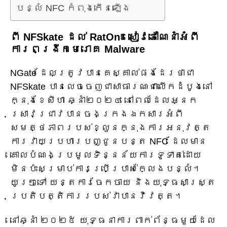
បន្លំ NFC កំពុងកើនឡើង
ពី NFSkate ដល់ RatOn៖ សៀវភៅណែនាំអំពី
ការពង្រីកមេរោគ Malware
NGate ដែលត្រូវបានគេស្គាល់ផងដែរថាជា
NFSkate បានលេចចេញជាសាធារណៈជាលើកដំបូងនៅ
ក្នុងខែសីហា ឆ្នាំ២០២៤ នៅពេលដែលអ្នក
ស្រាវជ្រាវបានចងក្រងឯកសារអំពី
សមត្ថភាពរបស់ខ្លួនក្នុងការអនុវត្ត
ការវាយប្រហារបញ្ជូនបន្ត NFC ដែលមាន
គោលបំណងប្រមូលទិន្នន័យការទូទាត់ដោយ
មិនប៉ះសម្រាប់ការប្រើប្រាស់ក្លែងបន្លំ។
យូរៗទៅ យន្តការចែកចាយ និងយុទ្ធសាស្ត្រ
ប្រតិបត្តិការរបស់វាបានវិវត្ត។
នៅឆ្នាំ ២០២៥ យុទ្ធនាការពាក់ព័ន្ធមួយដែល