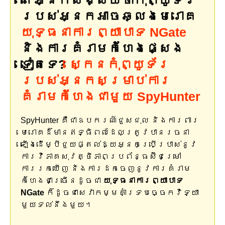
តើអ្នកសង្ស័យថាកុំព្យូទ័រ
របស់អ្នកអាចឆ្លងមេរោគ
យុទ្ធនាការព្យាបាទ NGate
និងការគំរាមកំហែងផ្សេង
ទៀតទេ?
ស្កេនកុំព្យូទ័រ
របស់អ្នកសម្រាប់ការ
គំរាមកំហែងជាមួយ SpyHunter
SpyHunter គឺជាឧបករណ៍ជួសជុល និងការពារ
មេរោគដ៏មានឥទ្ធិពលដែលត្រូវបានរចនា
ឡើងដើម្បីជួយផ្តល់ឱ្យអ្នកប្រើប្រាស់នូវ
ការវិភាគសុវត្ថិភាពប្រព័ន្ធស៊ីជម្រៅ
ការរកឃើញ និងការដកចេញនូវការគំរាម
កំហែងជាច្រើនដូចជា
យុទ្ធនាការព្យាបាទ
NGate
ក៏ដូចជាសេវាកម្មគាំទ្របច្ចេកវិទ្យា
មួយទល់នឹងមួយ។