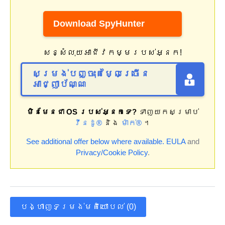
Download SpyHunter
សន្សំលុយអាជីវកម្មរបស់អ្នក!
សម្រង់បញ្ចុះតម្លៃច្រើន
អាជ្ញាប័ណ្ណ
មិនមែនជា OS របស់អ្នកទេ?
ទាញយកសម្រាប់
វីនដូ®
និង
ម៉ាក់®
។
See additional offer below where available.
EULA
and
Privacy/Cookie Policy
.
បង្ហាញទម្រង់មតិយោបល់ (0)