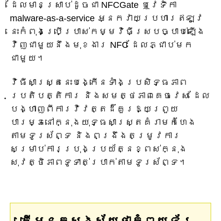
ដែលមានស្រាប់ដូចជា NFCGate ឬវេទិកា
malware-as-a-service អ្នកវាយប្រហារឥឡូវ
នេះកំពុងប្រើប្រាស់កម្មវិធីស្របច្បាប់ឡើង
វិញជាមួយនឹងមុខងារ NFC ដែលភ្ជាប់មក
ជាមួយ។
វិធីសាស្រ្តនេះបង្កើនទាំងប្រសិទ្ធភាព
ប្រតិបត្តិការ និងសមត្ថភាពគេចវេស ដែល
បង្ហាញពីការវិវត្តដ៏គួរឱ្យព្រួយ
បារម្ភនៅក្នុងយុទ្ធសាស្ត្រគំរាមកំហែង
តាមទូរស័ព្ទ និងពង្រឹងតម្រូវការ
សម្រាប់ការប្រុងប្រយ័ត្នខ្ពស់ក្នុង
សុវត្ថិភាពទូទាត់ប្រាក់តាមទូរស័ព្ទ។