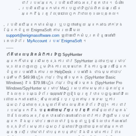
ជាវរបស់អ្នក ប្រសិនបើអាចអនុវត្តបាន។ ចំណាំ៖
ប្រសិនបើអ្នកមានការបញ្ជាទិញ/ផលិតផលច្រើន
អ្នកនឹងត្រូវលុបចោលពួកវាជាលក្ខណៈបុគ្គល។
ប្រសិនបើអ្នកមានសំណួរ ឬបញ្ហាណាមួយ អ្នកអាចទាក់ទង
ផ្នែកជំនួយ EnigmaSoft តាមរយៈអ៊ីមែល
support@enigmasoftware.com
ឬដោយបើកសំបុត្រជំនួយនៅលើ
គេហទំព័រ
MyAccount របស់ EnigmaSoft
។
------
ព័ត៌មានលម្អិតអំពីការទិញ SpyHunter
អ្នកក៏មានជម្រើសក្នុងការជាវ SpyHunter ភ្លាមៗសម្រាប់
មុខងារពេញលេញ រួមទាំងការលុបមេរោគ និងការចូលប្រើផ្នែក
ជំនួយរបស់យើងតាមរយៈ HelpDesk របស់យើង ជាធម្មតាចាប់
ផ្តើមពី
$49.98
រៀងរាល់ប្រាំមួយខែម្តង (SpyHunter Basic
Windows) និង
$79.98
រៀងរាល់ប្រាំមួយខែម្តង (SpyHunter Pro
Windows/SpyHunter សម្រាប់ Mac) ស្របតាមសម្ភារៈផ្តល់ជូន
និងលក្ខខណ្ឌទំព័រចុះឈ្មោះ/ទិញ (ដែលត្រូវបានបញ្ចូលនៅទីនេះ
ដោយឯកសារយោង; តម្លៃអាចប្រែប្រួលតាមប្រទេស ឬការ
ផ្សព្វផ្សាយក្នុងមួយព័ត៌មានលម្អិតទំព័រទិញ)។ ការជាវ
របស់អ្នកនឹង
បន្តដោយស្វ័យប្រវត្តិ
តាមថ្លៃជាវស្តង់
ដារដែលអាចអនុវត្តបាននៅពេលនោះ នៅពេលជាវការទិញដើមរបស់
អ្នក និងសម្រាប់រយៈពេលជាវដូចគ្នា ឬដូចដែលបានកំណត់នៅ
ក្នុងទំព័រសម្ភារៈផ្សព្វផ្សាយ/ទិញ ដោយផ្តល់ថាអ្នកជា
អ្នកប្រើប្រាស់ជាវជាបន្តបន្ទាប់ និងមិនមានការរំខាន