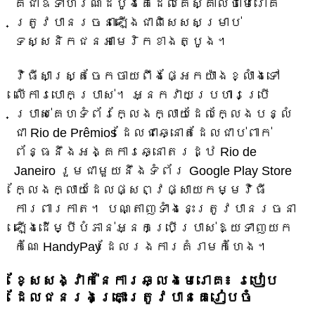
គឺជាឧទាហរណ៍ដំបូងគេដែលគេស្គាល់ថាមេរោគ
ត្រូវបានរចនាឡើងជាពិសេសសម្រាប់
ទស្សនិកជនអាមេរិកខាងត្បូង។
វិធីសាស្ត្រចែកចាយពឹងផ្អែកយ៉ាងខ្លាំងទៅ
លើការបោកប្រាស់។ អ្នកវាយប្រហារប្រើ
ប្រាស់គេហទំព័រក្លែងក្លាយដែលក្លែងបន្លំ
ជា Rio de Prêmios ដែលជាឆ្នោតដែលជាប់ពាក់
ព័ន្ធនឹងអង្គការឆ្នោតរដ្ឋ Rio de
Janeiro រួមជាមួយនឹងទំព័រ Google Play Store
ក្លែងក្លាយដែលផ្សព្វផ្សាយកម្មវិធី
ការពារកាត។ បណ្តាញទាំងនេះត្រូវបានរចនា
ឡើងដើម្បីបំភាន់អ្នកប្រើប្រាស់ឱ្យទាញយក
កំណែ HandyPay ដែលរងការគំរាមកំហែង។
ខ្សែសង្វាក់នៃការឆ្លងមេរោគ៖ របៀប
ដែលជនរងគ្រោះត្រូវបានគេរៀបចំ