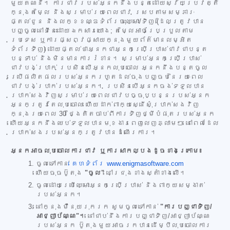
មួយគណនី។ ការជាវរបស់អ្នកនឹងបន្តដោយស្វ័យប្រវត្តិ
ក្នុងតម្លៃ និងសម្រាប់រយៈពេលជាវ ស្របតាមសម្ភារៈ
ផ្តល់ជូន និងលក្ខខណ្ឌទំព័រចុះឈ្មោះ/ទិញ (ដែលត្រូវបាន
បញ្ចូលនៅទីនេះដោយឯកសារយោង; តម្លៃអាចប្រែប្រួលតាម
ប្រទេស ឬការផ្សព្វផ្សាយក្នុងមួយព័ត៌មានលម្អិត
ទំព័រទិញ) ដោយផ្តល់ថាអ្នកជាអ្នកប្រើប្រាស់ជាវជាបន្ត
បន្ទាប់ និងមិនមានការរំខាន។ សម្រាប់អ្នកប្រើប្រាស់
ជាវបង់ប្រាក់ ប្រសិនបើអ្នកលុបចោល អ្នកនឹងបន្តចូល
ប្រើផលិតផលរបស់អ្នករហូតដល់ចុងបញ្ចប់នៃរយៈពេល
ជាវបង់ប្រាក់របស់អ្នក។ ប្រសិនបើអ្នកចង់ទទួលបាន
ប្រាក់សងវិញសម្រាប់រយៈពេលជាវបច្ចុប្បន្នរបស់អ្នក
អ្នកត្រូវតែលុបចោល ហើយដាក់ពាក្យស្នើសុំប្រាក់សងវិញ
ក្នុងរយៈពេល 30 ថ្ងៃគិតចាប់ពីការទិញថ្មីបំផុតរបស់អ្នក
ហើយអ្នកនឹងឈប់ទទួលបានមុខងារពេញលេញភ្លាមៗ នៅពេលដែល
ប្រាក់សងរបស់អ្នកត្រូវបានដំណើរការ។
អ្នកអាចលុបចោលការជាវ ឬការសាកល្បងដូចខាងក្រោម៖
ចូលទៅកាន់
គេហទំព័រ www.enigmasoftware.com
ហើយចុចប៊ូតុង
"ចូល"
នៅជ្រុងខាងស្តាំខាងលើ។
ចូលដោយប្រើឈ្មោះអ្នកប្រើប្រាស់ និងពាក្យសម្ងាត់
របស់អ្នក។
នៅក្នុងម៉ឺនុយរុករក សូមចូលទៅកាន់
"ការបញ្ជាទិញ/
អាជ្ញាប័ណ្ណ"។
នៅជាប់នឹងការបញ្ជាទិញ/អាជ្ញាប័ណ្ណ
របស់អ្នក ប៊ូតុងមួយអាចរកបានដើម្បីលុបចោលការ