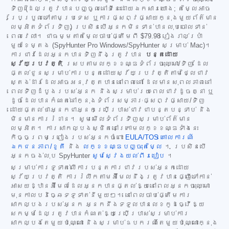
ទិញ (ដែលត្រូវបានបញ្ចូលនៅទីនេះដោយឯកសារយោង; តម្លៃអាច
ប្រែប្រួលទៅតាមប្រទេស ឬការផ្សព្វផ្សាយក្នុងមួយព័ត៌មាន
លម្អិតទំព័រទិញ) ប្រសិនបើអ្នកមិនទាន់បានលុបចោលទាន់
ពេលវេលា។ ជាធម្មតាតម្លៃចាប់ផ្តើមពី
$79.98
រៀងរាល់ប្រាំ
មួយខែម្តង (SpyHunter Pro Windows/SpyHunter សម្រាប់ Mac)។
ការជាវដែលអ្នកបានទិញនឹងត្រូវបាន
បន្តដោយ
ស្វ័យប្រវត្តិ
ស្របតាមលក្ខខណ្ឌទំព័រចុះឈ្មោះ/ទិញ ដែល
ផ្តល់ជូនសម្រាប់ការបន្តដោយស្វ័យប្រវត្តិតាមថ្លៃជាវ
ស្តង់ដារដែលអាចអនុវត្តបាននៅពេលនោះ ដែលមានសុពលភាពនៅ
ពេលទិញដំបូងរបស់អ្នក និងសម្រាប់រយៈពេលជាវដូចគ្នា ឬ
ដូចដែលបានកំណត់នៅក្នុងទំព័រសម្ភារៈផ្សព្វផ្សាយ/ទិញ
ដោយផ្តល់ថាអ្នកជាអ្នកប្រើប្រាស់ជាវជាបន្តបន្ទាប់ និង
មិនមានការរំខាន។ សូមមើលទំព័រទិញសម្រាប់ព័ត៌មាន
លម្អិត។ ការសាកល្បងស្ថិតនៅក្រោមលក្ខខណ្ឌទាំងនេះ
កិច្ចព្រមព្រៀងរបស់អ្នកចំពោះ
EULA/TOS
គោលការណ៍
ឯកជនភាព/ខូគី
និង
លក្ខខណ្ឌបញ្ចុះតម្លៃ
។ ប្រសិនបើ
អ្នកចង់លុប SpyHunter
សូមស្វែងយល់ពីរបៀប
។
សម្រាប់ការទូទាត់លើការបន្តការជាវរបស់អ្នកដោយ
ស្វ័យប្រវត្តិ ការរំលឹកតាមអ៊ីមែលនឹងត្រូវបានផ្ញើទៅកាន់
អាសយដ្ឋានអ៊ីមែលដែលអ្នកបានផ្តល់ឱ្យនៅពេលអ្នកចុះឈ្មោះ
មុនកាលបរិច្ឆេទទូទាត់នីមួយៗ។ នៅពេលចាប់ផ្តើមការ
សាកល្បងរបស់អ្នក អ្នកនឹងទទួលបានលេខកូដធ្វើឱ្យ
សកម្មដែលត្រូវបានកំណត់ឱ្យប្រើប្រាស់សម្រាប់ការ
សាកល្បងតែមួយប៉ុណ្ណោះ និងសម្រាប់ឧបករណ៍តែមួយប៉ុណ្ណោះក្នុង