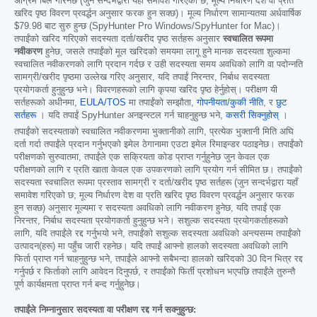
अग्रिम बिल गरिनेछ (जुन सन्दर्भद्वारा यहाँ समावेश गरिएको छ; मूल्य निर्धारण देश वा प्रति
खरिद पृष्ठ विवरण प्रवर्द्धन अनुसार फरक हुन सक्छ)। मूल्य निर्धारण सामान्यतया अर्धवार्षिक
$79.98
बाट सुरु हुन्छ (SpyHunter Pro Windows/SpyHunter for Mac)।
तपाईंको खरिद गरिएको सदस्यता दर्ता/खरीद पृष्ठ सर्तहरू अनुसार
स्वचालित रूपमा
नवीकरण
हुनेछ, जसले तपाईंको मूल खरिदको समयमा लागू हुने मानक सदस्यता शुल्कमा
स्वचालित नवीकरणको लागि प्रदान गर्दछ र उही सदस्यता समय अवधिको लागि वा पदोन्नति
सामग्री/खरीद पृष्ठमा उल्लेख गरिए अनुसार, यदि तपाईं निरन्तर, निर्बाध सदस्यता
प्रयोगकर्ता हुनुहुन्छ भने। विवरणहरूको लागि कृपया खरिद पृष्ठ हेर्नुहोस्। परीक्षण यी
सर्तहरूको अधीनमा,
EULA/TOS
मा तपाईंको सम्झौता,
गोपनीयता/कुकी नीति
, र
छुट
सर्तहरू
। यदि तपाईं SpyHunter अनइन्स्टल गर्न चाहनुहुन्छ भने,
कसरी सिक्नुहोस्
।
तपाईंको सदस्यताको स्वचालित नवीकरणमा भुक्तानीको लागि, प्रत्येक भुक्तानी मिति अघि
दर्ता गर्दा तपाईंले प्रदान गर्नुभएको इमेल ठेगानामा एउटा इमेल रिमाइन्डर पठाइनेछ। तपाईंको
परीक्षणको सुरुवातमा, तपाईंले एक सक्रियता कोड प्राप्त गर्नुहुनेछ जुन केवल एक
परीक्षणको लागि र प्रति खाता केवल एक उपकरणको लागि प्रयोग गर्न सीमित छ। तपाईंको
सदस्यता स्वचालित रूपमा प्रस्ताव सामग्री र दर्ता/खरीद पृष्ठ सर्तहरू (जुन सन्दर्भद्वारा यहाँ
समावेश गरिएको छ; मूल्य निर्धारण देश वा प्रति खरिद पृष्ठ विवरण प्रवर्द्धन अनुसार फरक
हुन सक्छ) अनुसार मूल्यमा र सदस्यता अवधिको लागि नवीकरण हुनेछ, यदि तपाईं एक
निरन्तर, निर्बाध सदस्यता प्रयोगकर्ता हुनुहुन्छ भने। सशुल्क सदस्यता प्रयोगकर्ताहरूको
लागि, यदि तपाईंले रद्द गर्नुभयो भने, तपाईंको सशुल्क सदस्यता अवधिको अन्त्यसम्म तपाईंको
उत्पादन(हरू) मा पहुँच जारी रहनेछ। यदि तपाईं आफ्नो हालको सदस्यता अवधिको लागि
फिर्ता प्राप्त गर्न चाहनुहुन्छ भने, तपाईंले आफ्नो सबैभन्दा हालको खरिदको 30 दिन भित्र रद्द
गर्नुपर्छ र फिर्ताको लागि आवेदन दिनुपर्छ, र तपाईंको फिर्ती प्रशोधन भएपछि तपाईंले तुरुन्तै
पूर्ण कार्यक्षमता प्राप्त गर्न बन्द गर्नुहुनेछ।
तपाईंले निम्नानुसार सदस्यता वा परीक्षण रद्द गर्न सक्नुहुन्छ: