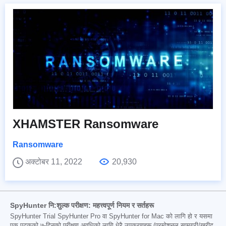
XHAMSTER Ransomware
Ransomware
अक्टोबर 11, 2022
20,930
SpyHunter नि:शुल्क परीक्षण: महत्त्वपूर्ण नियम र सर्तहरू
SpyHunter Trial SpyHunter Pro वा SpyHunter for Mac को लागि हो र यसमा
एक पटकको ७-दिनको परीक्षण अवधिको लागि धेरै उपकरणहरू (प्रमोशनल सामग्री/खरीद