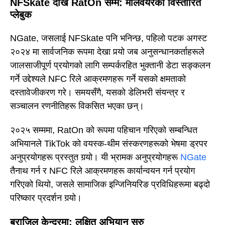
NFSkate देखि RatOn सम्म: मालवेयरको विस्तारित
प्लेबुक
NGate, जसलाई NFSkate पनि भनिन्छ, पहिलो पटक अगस्ट
२०२४ मा सार्वजनिक रूपमा देखा पर्‍यो जब अनुसन्धानकर्ताहरूले
जालसाजीपूर्ण प्रयोगको लागि सम्पर्करहित भुक्तानी डेटा सङ्कलन
गर्ने उद्देश्यले NFC रिले आक्रमणहरू गर्ने यसको क्षमताको
दस्तावेजीकरण गरे। समयसँगै, यसको डेलिभरी संयन्त्र र
सञ्चालन रणनीतिहरू विकसित भएका छन्।
२०२५ सम्ममा, RatOn को रूपमा पहिचान गरिएको सम्बन्धित
अभियानले TikTok को वयस्क-थीम संस्करणहरूको भेषमा ड्रपर
अनुप्रयोगहरू प्रस्तुत गर्‍यो। यी भ्रामक अनुप्रयोगहरू
NGate
तैनाथ गर्न र NFC रिले आक्रमणहरू कार्यान्वयन गर्न प्रयोग
गरिएको थियो, जसले सामाजिक इन्जिनियरिङ प्रविधिहरूमा बढ्दो
परिष्कार प्रदर्शन गर्‍यो।
ब्राजिल केन्द्रमा: लक्षित अभियान सुरु