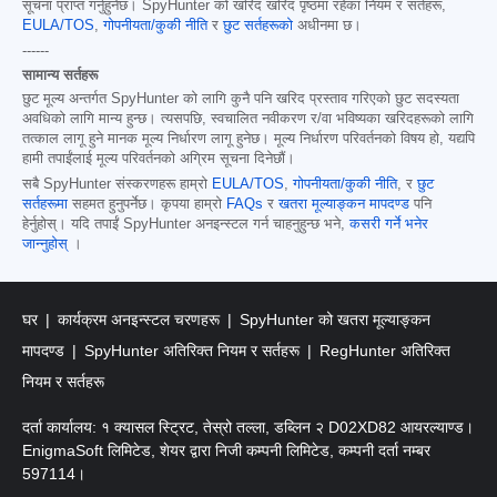
सूचना प्राप्त गर्नुहुनेछ। SpyHunter को खरिद खरिद पृष्ठमा रहेका नियम र सर्तहरू,
EULA/TOS
,
गोपनीयता/कुकी नीति
र
छुट सर्तहरूको
अधीनमा छ।
------
सामान्य सर्तहरू
छुट मूल्य अन्तर्गत SpyHunter को लागि कुनै पनि खरिद प्रस्ताव गरिएको छुट सदस्यता
अवधिको लागि मान्य हुन्छ। त्यसपछि, स्वचालित नवीकरण र/वा भविष्यका खरिदहरूको लागि
तत्काल लागू हुने मानक मूल्य निर्धारण लागू हुनेछ। मूल्य निर्धारण परिवर्तनको विषय हो, यद्यपि
हामी तपाईंलाई मूल्य परिवर्तनको अग्रिम सूचना दिनेछौं।
सबै SpyHunter संस्करणहरू हाम्रो
EULA/TOS
,
गोपनीयता/कुकी नीति
, र
छुट
सर्तहरूमा
सहमत हुनुपर्नेछ। कृपया हाम्रो
FAQs
र
खतरा मूल्याङ्कन मापदण्ड
पनि
हेर्नुहोस्। यदि तपाईं SpyHunter अनइन्स्टल गर्न चाहनुहुन्छ भने,
कसरी गर्ने भनेर
जान्नुहोस्
।
घर
कार्यक्रम अनइन्स्टल चरणहरू
SpyHunter को खतरा मूल्याङ्कन
मापदण्ड
SpyHunter अतिरिक्त नियम र सर्तहरू
RegHunter अतिरिक्त
नियम र सर्तहरू
दर्ता कार्यालय: १ क्यासल स्ट्रिट, तेस्रो तल्ला, डब्लिन २ D02XD82 आयरल्याण्ड।
EnigmaSoft लिमिटेड, शेयर द्वारा निजी कम्पनी लिमिटेड, कम्पनी दर्ता नम्बर
597114।