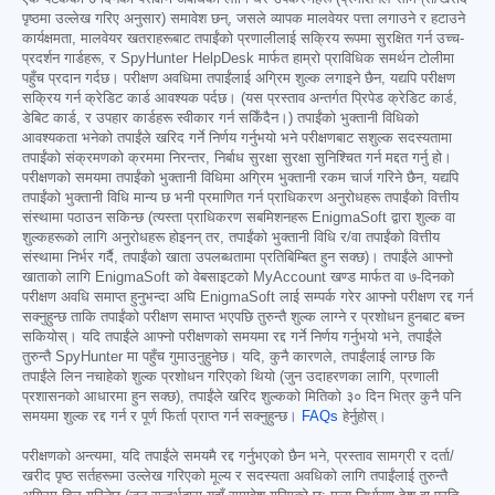
पृष्ठमा उल्लेख गरिए अनुसार) समावेश छन्, जसले व्यापक मालवेयर पत्ता लगाउने र हटाउने
कार्यक्षमता, मालवेयर खतराहरूबाट तपाईंको प्रणालीलाई सक्रिय रूपमा सुरक्षित गर्न उच्च-
प्रदर्शन गार्डहरू, र SpyHunter HelpDesk मार्फत हाम्रो प्राविधिक समर्थन टोलीमा
पहुँच प्रदान गर्दछ। परीक्षण अवधिमा तपाईंलाई अग्रिम शुल्क लगाइने छैन, यद्यपि परीक्षण
सक्रिय गर्न क्रेडिट कार्ड आवश्यक पर्दछ। (यस प्रस्ताव अन्तर्गत प्रिपेड क्रेडिट कार्ड,
डेबिट कार्ड, र उपहार कार्डहरू स्वीकार गर्न सकिँदैन।) तपाईंको भुक्तानी विधिको
आवश्यकता भनेको तपाईंले खरिद गर्ने निर्णय गर्नुभयो भने परीक्षणबाट सशुल्क सदस्यतामा
तपाईंको संक्रमणको क्रममा निरन्तर, निर्बाध सुरक्षा सुरक्षा सुनिश्चित गर्न मद्दत गर्नु हो।
परीक्षणको समयमा तपाईंको भुक्तानी विधिमा अग्रिम भुक्तानी रकम चार्ज गरिने छैन, यद्यपि
तपाईंको भुक्तानी विधि मान्य छ भनी प्रमाणित गर्न प्राधिकरण अनुरोधहरू तपाईंको वित्तीय
संस्थामा पठाउन सकिन्छ (त्यस्ता प्राधिकरण सबमिशनहरू EnigmaSoft द्वारा शुल्क वा
शुल्कहरूको लागि अनुरोधहरू होइनन् तर, तपाईंको भुक्तानी विधि र/वा तपाईंको वित्तीय
संस्थामा निर्भर गर्दै, तपाईंको खाता उपलब्धतामा प्रतिबिम्बित हुन सक्छ)। तपाईंले आफ्नो
खाताको लागि EnigmaSoft को वेबसाइटको MyAccount खण्ड मार्फत वा ७-दिनको
परीक्षण अवधि समाप्त हुनुभन्दा अघि EnigmaSoft लाई सम्पर्क गरेर आफ्नो परीक्षण रद्द गर्न
सक्नुहुन्छ ताकि तपाईंको परीक्षण समाप्त भएपछि तुरुन्तै शुल्क लाग्ने र प्रशोधन हुनबाट बच्न
सकियोस्। यदि तपाईंले आफ्नो परीक्षणको समयमा रद्द गर्ने निर्णय गर्नुभयो भने, तपाईंले
तुरुन्तै SpyHunter मा पहुँच गुमाउनुहुनेछ। यदि, कुनै कारणले, तपाईंलाई लाग्छ कि
तपाईंले लिन नचाहेको शुल्क प्रशोधन गरिएको थियो (जुन उदाहरणका लागि, प्रणाली
प्रशासनको आधारमा हुन सक्छ), तपाईंले खरिद शुल्कको मितिको ३० दिन भित्र कुनै पनि
समयमा शुल्क रद्द गर्न र पूर्ण फिर्ता प्राप्त गर्न सक्नुहुन्छ।
FAQs
हेर्नुहोस्।
परीक्षणको अन्त्यमा, यदि तपाईंले समयमै रद्द गर्नुभएको छैन भने, प्रस्ताव सामग्री र दर्ता/
खरीद पृष्ठ सर्तहरूमा उल्लेख गरिएको मूल्य र सदस्यता अवधिको लागि तपाईंलाई तुरुन्तै