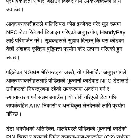
प्रभावकारिता र चोरी बढाउन विश्वसनीय उपकरणहरूको लाभ
उठाउँछ।
आक्रमणकारीहरूले मालिसियस कोड इन्जेक्ट गरेर मूल रूपमा
NFC डेटा रिले गर्न डिजाइन गरिएको अनुप्रयोग, HandyPay
लाई परिमार्जन गरे। सूचकहरूले सुझाव दिन्छन् कि यस कोडका
केही अंशहरू कृत्रिम बुद्धिमत्ता प्रयोग गरेर उत्पन्न गरिएको हुन
सक्छ।
पहिलेका NGate भेरियन्टहरू जस्तै, यो परिमार्जित अनुप्रयोगले
आक्रमणकारीहरूलाई पीडितको भुक्तानी कार्डबाट NFC डेटालाई
उनीहरूको नियन्त्रणमा रहेको उपकरणमा अवरोध गर्न र
स्थानान्तरण गर्न सक्षम बनाउँछ। यो चोरी गरिएको डेटा पछि
सम्पर्करहित ATM निकासी र अनधिकृत लेनदेनको लागि प्रयोग
गरिन्छ।
डेटा अवरोधको अतिरिक्त, मालवेयरले पीडितको भुक्तानी कार्डको
PIN खिच्न र यसलाई रिमोट कमाण्ड-एन्ड-कन्ट्रोल (C2) सर्भरमा