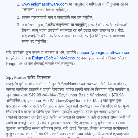
www.enigmasoftware.com
मा जानुहोस् र माथिल्लो दायाँ कुनामा रहेको
"लगइन"
बटनमा क्लिक गर्नुहोस्।
आफ्नो प्रयोगकर्ता नाम र पासवर्डले लग इन गर्नुहोस्।
नेभिगेसन मेनुमा,
"अर्डर/लाइसेन्स" मा जानुहोस्।
तपाईंको अर्डर/लाइसेन्सको
छेउमा, लागू भएमा तपाईंको सदस्यता रद्द गर्न एउटा बटन उपलब्ध छ। नोट:
यदि तपाईंसँग धेरै अर्डर/उत्पादनहरू छन् भने, तपाईंले तिनीहरूलाई व्यक्तिगत
रूपमा रद्द गर्नुपर्नेछ।
यदि तपाईंसँग कुनै प्रश्न वा समस्या छ भने, तपाईंले
support@enigmasoftware.com
मा इमेल मार्फत वा
EnigmaSoft को MyAccount
वेबसाइटमा समर्थन टिकट खोलेर
EnigmaSoft समर्थनलाई सम्पर्क गर्न सक्नुहुन्छ।
------
SpyHunter खरिद विवरणहरू
तपाईंसँग पूर्ण कार्यक्षमताको लागि तुरुन्तै SpyHunter को सदस्यता लिने विकल्प पनि छ,
जसमा मालवेयर हटाउने र हाम्रो हेल्पडेस्क मार्फत हाम्रो समर्थन विभागमा पहुँच समावेश छ,
जुन सामान्यतया
$49.98
अर्धवार्षिक (SpyHunter Basic Windows) र
$79.98
अर्धवार्षिक (SpyHunter Pro Windows/SpyHunter for Mac) बाट सुरु हुन्छ।
प्रस्ताव सामग्री र दर्ता/खरीद पृष्ठ सर्तहरू (जुन यहाँ सन्दर्भद्वारा समावेश गरिएको छ; मूल्य
निर्धारण देश वा प्रति खरिद पृष्ठ विवरण प्रवर्द्धन अनुसार फरक हुन सक्छ) अनुसार।
तपाईंको सदस्यता तपाईंको मूल खरिद सदस्यताको समयमा र उही सदस्यता समय अवधिको
लागि वा प्रवर्द्धन सामग्री/खरीद पृष्ठमा उल्लेख गरिए अनुसार लागू हुने मानक सदस्यता
शुल्कमा
स्वचालित रूपमा
नवीकरण हुनेछ, यदि तपाईं निरन्तर, निर्बाध सदस्यता प्रयोगकर्ता
हुनुहुन्छ र जसको लागि तपाईंले आफ्नो सदस्यताको म्याद सकिनु अघि आगामी शुल्कहरूको