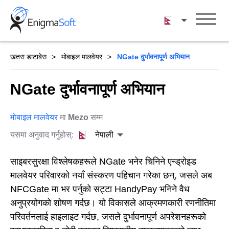
Skip
to
नेपाली
content
खतरा डाटाबेस
मोबाइल मालवेयर
NGate दुर्भावनापूर्ण अभियान
NGate दुर्भावनापूर्ण अभियान
मोबाइल मालवेयर
मा
Mezo
सम्म
यसमा अनुवाद गर्नुहोस्:
नेपाली
साइबरसुरक्षा विश्लेषकहरूले NGate भनेर चिनिने एन्ड्रोइड
मालवेयर परिवारको नयाँ संस्करण पहिचान गरेका छन्, जसले अब
NFCGate मा भर पर्नुको सट्टा HandyPay भनिने वैध
अनुप्रयोगको शोषण गर्दछ। यो विकासले आक्रमणकारी रणनीतिमा
परिवर्तनलाई हाइलाइट गर्दछ, जसले दुर्भावनापूर्ण अपरेशनहरूको