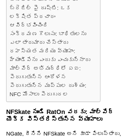
బ్రెజిల్ పై దృష్టి: ఒక
లక్షిత ప్రచారం
ఆవిర్భవించింది
సంక్రమణ గొలుసు: బాధితులను
ఎలా తారుమారు చేస్తారు
రహస్యత మరియు వ్యూహం:
హ్యాండీపేను ఎందుకు ఎంచుకున్నారు
మాల్వేర్ అభివృద్ధిలో ఏఐ:
పెరుగుతున్న ఆందోళన
పెరుగుతున్న ముప్పుల దృశ్యం:
NFC మోసాలు పెరుగుదల
NFSkate నుండి RatOn వరకు: మాల్వేర్
యొక్క విస్తరిస్తున్న వ్యూహాలు
NGate, దీనిని NFSkate అని కూడా పిలుస్తారు,