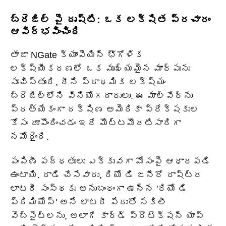
బ్రెజిల్ పై దృష్టి: ఒక లక్షిత ప్రచారం
ఆవిర్భవించింది
తాజా NGate క్యాంపెయిన్ భౌగోళిక
లక్ష్యీకరణలో ఒక ముఖ్యమైన మార్పును
సూచిస్తుంది, దీని ప్రాథమిక లక్ష్యం
బ్రెజిల్‌లోని వినియోగదారులు. ఈ మాల్వేర్‌ను
ప్రత్యేకంగా దక్షిణ అమెరికా ప్రేక్షకుల
కోసం రూపొందించడం ఇదే మొట్టమొదటిసారిగా
నమోదైంది.
పంపిణీ పద్ధతులు ఎక్కువగా మోసంపై ఆధారపడి
ఉంటాయి. దాడి చేసేవారు, రియో డి జనీరో రాష్ట్ర
లాటరీ సంస్థకు అనుబంధంగా ఉన్న 'రియో డి
ప్రిమియోస్' అనే లాటరీ పేరుతో నకిలీ
వెబ్‌సైట్‌లను, అలాగే కార్డ్ ప్రొటెక్షన్ యాప్