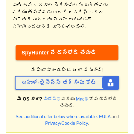
వంటి అనేక రకాల బెదిరింపులను గుర్తించడం
మరియు తీసివేయడం అలాగే ఒకరిపై ఒకరు
సాంకేతిక మద్దతు సేవను అందించడంలో
సహాయపడటానికి రూపొందించబడింది.
SpyHunter ని డౌన్‌లోడ్ చేయండి
మీ వ్యాపారం డబ్బు ఆదా చేసుకోండి!
బహుళ-లైసెన్స్ తగ్గింపు కోట్
మీ OS కాదా?
విండోస్®
మరియు
Mac®
కోసం డౌన్‌లోడ్
చేయండి.
See additional offer below where available.
EULA
and
Privacy/Cookie Policy
.