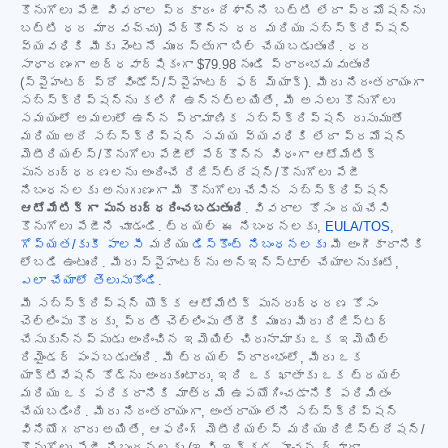
కొనుగోలు పేజీ వివరాల ప్రకారం దేశాన్ని బట్టి లేదా ప్రమోషన్‌ను
బట్టి ధర మారవచ్చు) పేర్కొన్న ధర మరియు సబ్‌స్క్రిప్షన్
వ్యవధికి మీకు వెంటనే ముందస్తుగా బిల్ చేయబడుతుంది. ధర
సాధారణంగా అర్ధవార్షికంగా
$79.98
నుండి ప్రారంభమవుతుంది
(స్పైహంటర్ ప్రో విండోస్/స్పైహంటర్ ఫర్ మ్యాక్). మీరు నిరంతరాయంగా
సబ్‌స్క్రిప్షన్‌ను కలిగి ఉన్నట్లయితే, మీ అసలు కొనుగోలు
సమయంలో అమలులో ఉన్న ప్రామాణిక సబ్‌స్క్రిప్షన్ రుసుముతో
మరియు అదే సబ్‌స్క్రిప్షన్ సమయ వ్యవధికి లేదా ప్రమోషన్
మెటీరియల్స్/కొనుగోలు పేజీలో పేర్కొన్న విధంగా ఆటోమేటిక్
పునరుద్ధరణలను అందించే రిజిస్ట్రేషన్/కొనుగోలు పేజీ
నిబంధనలకు అనుగుణంగా మీ కొనుగోలు చేసిన సబ్‌స్క్రిప్షన్
ఆటోమేటిక్‌గా పునరుద్ధరించబడుతుంది
. వివరాల కోసం దయచేసి
కొనుగోలు పేజీని చూడండి. ట్రయల్ ఈ నిబంధనలకు,
EULA/TOS
,
గోప్యత/కుకీ పాలసీ
మరియు
డిస్కౌంట్ నిబంధనలకు
మీ అంగీకారానికి
లోబడి ఉంటుంది. మీరు స్పైహంటర్‌ను అన్‌ఇన్‌స్టాల్ చేయాలనుకుంటే,
ఎలా చేయాలో తెలుసుకోండి
.
మీ సబ్‌స్క్రిప్షన్ యొక్క ఆటోమేటిక్ పునరుద్ధరణ కోసం
చెల్లింపు కొరకు, ప్రతి చెల్లింపు తేదీకి ముందు మీరు రిజిస్టర్
చేసుకున్నప్పుడు అందించిన ఇమెయిల్ చిరునామాకు ఒక ఇమెయిల్
రిమైండర్ పంపబడుతుంది. మీ ట్రయల్ ప్రారంభంలో, మీరు ఒక
యాక్టివేషన్ కోడ్‌ను అందుకుంటారు, ఇది ఒక ఖాతాకు ఒక ట్రయల్
మరియు ఒక పరికరానికి మాత్రమే ఉపయోగించడానికి పరిమితం
చేయబడింది. మీరు నిరంతరాయంగా, అంతరాయం లేని సబ్‌స్క్రిప్షన్
వినియోగదారు అయితే, ఆఫరింగ్ మెటీరియల్స్ మరియు రిజిస్ట్రేషన్/