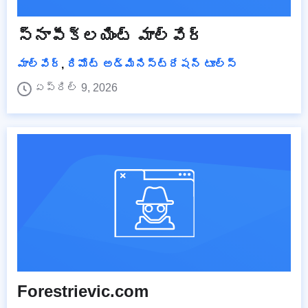
స్నాపీక్లయింట్ మాల్వేర్
మాల్వేర్
,
రిమోట్ అడ్మినిస్ట్రేషన్ టూల్స్
ఏప్రిల్ 9, 2026
Forestrievic.com