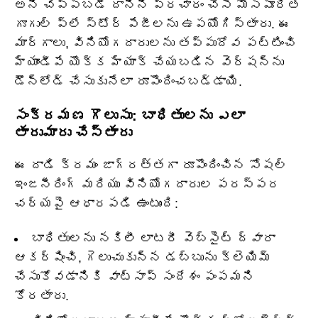
అని చెప్పబడే దానిని ప్రచారం చేసే మోసపూరిత
గూగుల్ ప్లే స్టోర్ పేజీలను ఉపయోగిస్తారు. ఈ
మార్గాలు, వినియోగదారులను తప్పుదోవ పట్టించి
హ్యాండీపే యొక్క హ్యాక్ చేయబడిన వెర్షన్‌ను
డౌన్‌లోడ్ చేసుకునేలా రూపొందించబడ్డాయి.
సంక్రమణ గొలుసు: బాధితులను ఎలా
తారుమారు చేస్తారు
ఈ దాడి క్రమం జాగ్రత్తగా రూపొందించిన సోషల్
ఇంజనీరింగ్ మరియు వినియోగదారుల పరస్పర
చర్యపై ఆధారపడి ఉంటుంది:
బాధితులను నకిలీ లాటరీ వెబ్‌సైట్ ద్వారా
ఆకర్షించి, గెలుచుకున్న డబ్బును క్లెయిమ్
చేసుకోవడానికి వాట్సాప్ సందేశం పంపమని
కోరతారు.