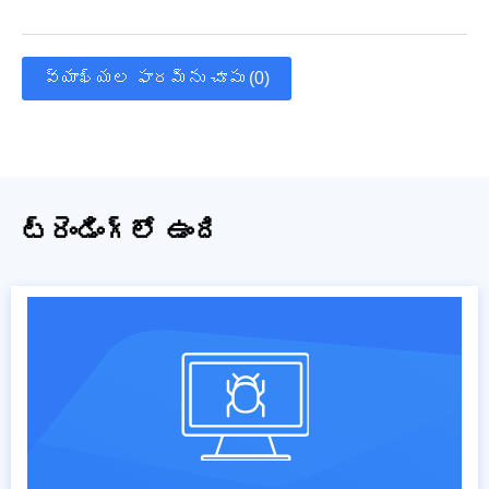
వ్యాఖ్యల ఫారమ్‌ను చూపు (0)
ట్రెండింగ్‌లో ఉంది