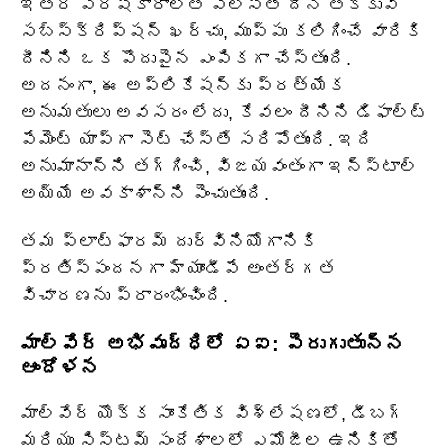
ఇతర పరిష్కారాలతో పోలిస్తే దీని తక్కువ
సబ్‌స్క్రిప్షన్ ఖర్చు, ముప్పు కలిగించే వారికి
దీనిని ఒక పొదుపైన ఎంపికగా చేస్తుంది.
అదనంగా, ఈ అప్లికేషన్‌కు ప్రత్యేక
అనుమతులు అవసరం లేదు, కేవలం దీనిని డిఫాల్ట్
పేమెంట్ యాప్‌గా సెట్ చేస్తే సరిపోతుంది. ఇది
అనుమానాన్ని తగ్గించి, విజయవంతంగా ఇన్‌స్టాల్
అయ్యే అవకాశాన్ని పెంచుతుంది.
తమ ప్లాట్‌ఫారమ్‌ దుర్వినియోగానికి
ప్రతిస్పందనగా హ్యాండీపే అంతర్గత
విచారణను ప్రారంభించింది.
మాల్వేర్ అభివృద్ధిలో ఏఐ: పెరుగుతున్న
ఆందోళన
మాల్వేర్ యొక్క సాంకేతిక విశ్లేషణలో, డీబగ్
మరియు సిస్టమ్ సందేశాలలో ఎమోజీల ఉనికితో