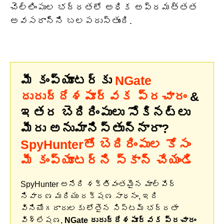
చెల్లింపుల భద్రతలో అధిక అప్రమత్తత
అవసరాన్ని బలపరుస్తుంది.
మీ కంప్యూటర్‌కు
NGate
దురుద్దేశపూర్వక ప్రచారం
&
ఇతర బెదిరింపులు సోకినట్లు
మీరు అనుమానిస్తున్నారా?
SpyHunterతో బెదిరింపుల కోసం
మీ కంప్యూటర్‌ని స్కాన్ చేయండి
SpyHunter అనేది శక్తివంతమైన మాల్వేర్
నివారణ మరియు రక్షణ సాధనం, ఇది
వినియోగదారులకు లోతైన సిస్టమ్ భద్రతా
విశ్లేషణ,
NGate దురుద్దేశపూర్వక ప్రచారం