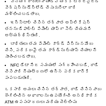
వినియోగదారులు హ్యాండీపే యొక్క ట్రోజనైజ్డ్
వెర్షన్‌ను డౌన్‌లోడ్ చేసుకునేలా దారి
మళ్లించబడతారు.
ఇన్‌స్టాల్ చేసిన తర్వాత అప్లికేషన్
తనను డిఫాల్ట్ పేమెంట్ యాప్‌గా సెట్ చేయమని
అభ్యర్థిస్తుంది.
బాధితులు తమ పేమెంట్ కార్డ్ పిన్‌ను నమోదు
చేసి, పరికరంపై తమ కార్డ్‌ను ట్యాప్ చేయాలని
సూచించబడతారు.
NFC డేటా నిజ సమయంలో సంగ్రహించబడి, దాడి
చేసేవారి నియంత్రణలో ఉన్న పరికరానికి
పంపబడుతుంది.
ఒకసారి అమలు చేసిన తర్వాత, దాడి చేసినవారు
దొంగిలించిన ఆధారాలను ఉపయోగించి అనధికారిక
ATM ఉపసంహరణలు మరియు చెల్లింపు