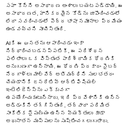
సహా కొన్ని అసాధారణ అంశాలు బయటపడ్డాయి. ఈ
అసాధారణత, హానికరమైన కోడ్‌ను రూపొందించడంలో
లేదా సవరించడంలో పెద్ద భాషా నమూనాల ప్రమేయం
ఉండవచ్చని సూచిస్తుంది.
AIకి ఈ ఘనతను ఆపాదించడం ఇంకా
నిర్ధారించబడనప్పటికీ, ఈ పరిశోధన
ఫలితాలు ఒక విస్తృత పారిశ్రామిక ధోరణికి
అనుగుణంగా ఉన్నాయి. ఈ ధోరణి ప్రకారం సైబర్
నేరగాళ్లు మాల్వేర్ అభివృద్ధిని సులభతరం
చేయడానికి జనరేటివ్ ఆర్టిఫిషియల్
ఇంటెలిజెన్స్‌ను ఎక్కువగా
ఉపయోగించుకుంటున్నారు. ఇది ప్రవేశానికి ఉన్న
అడ్డంకిని తగ్గిస్తుంది, తద్వారా పరిమిత
సాంకేతిక నైపుణ్యం ఉన్న వ్యక్తులు కూడా
అధునాతన ముప్పులను సృష్టించగలుగుతారు.