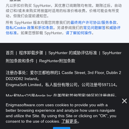
凡以折扣价购买 SpyHunter，其优惠订阅期限均有效。期限过后，自动
续订和/或未来购买将按届时适用的标准价格收费。价格可能会有所变
动，但我们会提前通知您。
所有 SpyHunter 版本均需您同意我们的
最终用户许可协议/服务条款
、
隐私/Cookie 政策
和
折扣条款
。另请参阅我们的
常见问题解答
和
威胁评
估标准
。如果您想卸载 SpyHunter，
请了解如何操作
。
首页
程序卸载步骤
SpyHunter 的威胁评估标准
SpyHunter
附加条款和条件
RegHunter附加条款
注册办事处：爱尔兰都柏林的1 Castle Street, 3rd Floor, Dublin 2
D02XD82 Ireland。
EnigmaSoft Limited，私人股份有限公司，公司注册号597114。
Mac和MacOS是Apple Inc.在美国和其他国家/地区的注册商标。
Enigmasoftware.com uses cookies to provide you with a
版权所有2016-
2026
。EnigmaSoft Ltd. 保留所有权利。
better browsing experience and analyze how users navigate
and utilize the Site. By using this Site or clicking on "OK", you
consent to the use of cookies.
了解更多
。