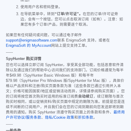
使用用户名和密码登录。
在导航菜单中，转到
“订单/许可证”。
在您的订单/许可证旁
边，会有一个按钮，您可以点击取消订阅（如有）。注意：如
果您有多个订单/产品，则需要逐个取消。
如果您有任何疑问或问题，可以通过电子邮件
support@enigmasoftware.com
联系 EnigmaSoft 支持，或者在
EnigmaSoft 的 MyAccount
网站上提交支持工单。
------
SpyHunter 购买详情
您也可以选择立即订阅 SpyHunter，享受其全部功能，包括恶意软件清
除以及通过我们的帮助中心访问我们的支持部门。订阅价格通常为每半
年
$49.98
（SpyHunter Basic Windows 版）和每半年
$79.98
（SpyHunter Pro Windows 版/SpyHunter for Mac 版），具体价
格以产品资料和注册/购买页面条款为准（这些条款已通过引用并入本
文；价格可能因国家/地区或促销活动而异，详情请参阅购买页面）。您
的订阅将按您首次购买时适用的标准订阅费
自动续订
，续订期限与首次
购买时相同，或以促销资料/购买页面中规定的期限为准。前提是您是连
续不间断的订阅用户，并且我们会在您的订阅到期前向您发送即将到期
费用的通知。购买 SpyHunter 须遵守购买页面上的条款和条件、
最终用
户许可协议/服务条款
、
隐私/Cookie 政策
和
折扣条款
。
------
一般条款