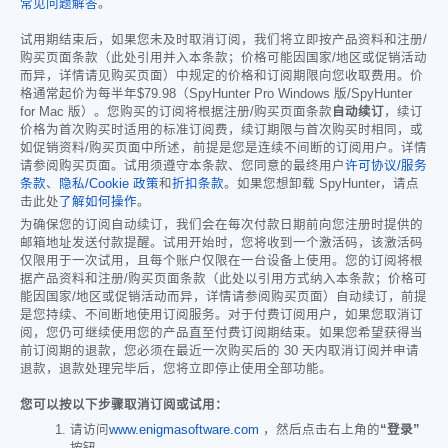
常见问题解答
。
试用期结束后，如果您未及时取消订阅，我们将立即按产品资料和注册/
购买页面条款（此处引用并入本条款；价格可能因国家/地区或促销活动
而异，详情请见购买页面）中规定的价格和订阅期限向您收取费用。价
格通常起价为每半年
$79.98
（SpyHunter Pro Windows 版/SpyHunter
for Mac 版）。您购买的订阅将根据注册/购买页面条款
自动续订
，续订
价格为首次购买时适用的标准订阅费，续订期限与首次购买时相同，或
如促销资料/购买页面中所述，前提是您是连续不间断的订阅用户。详情
请参阅购买页面。试用须遵守本条款、您同意的最终用户
许可协议/服务
条款
、
隐私/Cookie 政策
和
折扣条款
。如果您想卸载 SpyHunter，请点
击此处
了解如何操作
。
为确保您的订阅自动续订，我们会在每次付款日期前向您注册时提供的
邮箱地址发送付款提醒。试用开始时，您将收到一个激活码，该激活码
仅限用于一次试用，且每个账户仅限在一台设备上使用。您的订阅将根
据产品资料和注册/购买页面条款（此处以引用方式纳入本条款；价格可
能因国家/地区或促销活动而异，详情请参阅购买页面）自动续订，前提
是您持续、不间断地使用订阅服务。对于付费订阅用户，如果您取消订
阅，您仍可继续使用您的产品直至付费订阅期结束。如果您希望获得当
前订阅期的退款，您必须在最近一次购买后的 30 天内取消订阅并申请
退款，退款处理完毕后，您将立即停止使用全部功能。
您可以按以下步骤取消订阅或试用：
请访问
www.enigmasoftware.com
，然后点击右上角的
“登录”
按钮。