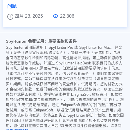
问题
四月 23, 2025
22,306
SpyHunter 免费试用：重要条款和条件
SpyHunter 试用版适用于 SpyHunter Pro 或 SpyHunter for Mac，包含
多个设备（详见宣传资料/购买页面），提供一次性 7 天试用期，包含
全面的恶意软件检测和清除功能、高性能防护措施，可主动保护您的系
统免受恶意软件威胁，并通过 SpyHunter HelpDesk 联系我们的技术支
持团队。试用期内无需预先付费，但激活试用版需要提供信用卡信息。
（本优惠可能不接受预付信用卡、借记卡和礼品卡。）我们要求您提供
付款方式，是为了确保您在从试用版过渡到付费订阅（如果您决定购
买）期间，能够持续获得不间断的安全保护。试用期间，您的付款方式
不会被预先扣款，但我们会向您的金融机构发送授权请求，以验证您的
付款方式是否有效（此类授权请求并非 EnigmaSoft 收取费用，但根据
您的付款方式和/或金融机构的不同，可能会影响您的账户可用性）。您
可以在 7 天试用期结束前，通过 EnigmaSoft 网站的“我的账户”部分取
消试用，或联系 EnigmaSoft，以避免试用期结束后立即产生费用。如
果您在试用期内取消，您将立即失去 SpyHunter 的访问权限。如果您因
任何原因（例如系统管理等原因）认为系统收取了您不希望支付的费
用，您也可以在购买费用之日起 30 天内取消并获得全额退款。请参阅