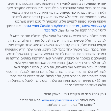
יחודש אוטומטית
בהתאם לתנאי דף ההרשמה/רכישה, המספקים חידושים
אוטומטיים בדמי המנוי הסטנדרטיים הרלוונטיים בזמן הרכישה המקורית שלך
ולאותה תקופת מנוי או כפי שמפורט בחומרי הקידום/דף הרכישה, בתנאי
שאתה משתמש מנוי רציף וללא הפרעות. אנא עיין בדף הרכישה לפרטים.
תקופת הניסיון כפופה לתנאים אלה, הסכמתך להסכם רישיון משתמש
קרקע/תנאי שימוש
,
מדיניות פרטיות/קובצי Cookie
ותנאי הנחה
. אם ברצונך
להסיר את ההתקנה של SpyHunter,
למד כיצד
.
עבור תשלום עבור חידוש אוטומטי של המנוי שלך, תישלח תזכורת בדוא"ל
לכתובת הדוא"ל שסיפקת בעת ההרשמה לפני כל תאריך תשלום. בתחילת
תקופת הניסיון שלך, תקבל קוד הפעלה המוגבל לשימוש עבור תקופת ניסיון
אחת בלבד ועבור מכשיר אחד בלבד לכל חשבון. המנוי שלך יחודש אוטומטית
במחיר ולתקופת המנוי בהתאם לחומרי ההצעה ולתנאי דף ההרשמה/רכישה
(המשולבים במסמך זה כהפניה; התמחור עשוי להשתנות בהתאם למדינה או
לקידום לפי פרטי דף הרכישה), בתנאי שאתה משתמש מנוי רציף וללא
הפרעות. עבור משתמשי מנוי בתשלום, אם תבטל, תמשיך לקבל גישה
למוצר/ים שלך עד סוף תקופת המנוי בתשלום. אם ברצונך לקבל החזר כספי
עבור תקופת המנוי הנוכחית שלך, עליך לבטל ולהגיש בקשה להחזר כספי
תוך 30 יום ממועד הרכישה האחרונה שלך, ותפסיק מיד לקבל פונקציונליות
מלאה כאשר ההחזר שלך יעובד.
ניתן לבטל מנוי או תקופת ניסיון באופן הבא:
כנסו לאתר
www.enigmasoftware.com
ולחצו על כפתור
"התחברות"
בפינה הימנית העליונה.
התחבר באמצעות שם המשתמש והסיסמה שלך.