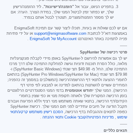
בתפריט הניווט, עבור אל
"הזמנה/רישיונות".
ליד ההזמנה/רישיון
שלך, יש כפתור זמין לביטול המנוי שלך, במידת הצורך. הערה: אם
יש לך מספר הזמנות/מוצרים, תצטרך לבטל אותם בנפרד.
אם יש לכם שאלות או בעיות, תוכלו ליצור קשר עם תמיכת EnigmaSoft
באמצעות דוא"ל לכתובת
support@enigmasoftware.com
או על ידי פתיחת
פנייה לתמיכה באתר האינטרנט
MyAccount של EnigmaSoft
.
------
פרטי רכישה של SpyHunter
יש לך גם אפשרות להירשם ל-SpyHunter באופן מיידי לקבלת פונקציונליות
מלאה, כולל הסרת תוכנות זדוניות וגישה למחלקת התמיכה שלנו דרך מרכז
התמיכה שלנו, החל מ-
$49.98
חצי שנתי (SpyHunter Basic Windows) ו-
$79.98
חצי שנתי (SpyHunter Pro Windows/SpyHunter for Mac) בהתאם
לחומרי ההצעה ולתנאי דף ההרשמה/רכישה (המשולבים במסמך זה כהפניה;
המחירים עשויים להשתנות בהתאם למדינה או למבצע לפי פרטי דף
הרכישה). המנוי שלך
יחודש אוטומטית
בדמי המנוי הסטנדרטיים הרלוונטיים
בזמן הרכישה המקורית שלך ולאותה תקופת מנוי או כפי שצוין בחומרי
הקידום/דף הרכישה, בתנאי שאתה משתמש מנוי רציף וללא הפרעות ועבורם
תקבל הודעה על חיובים עתידיים לפני תום המנוי שלך. רכישת SpyHunter
כפופה לתנאים וההגבלות בדף הרכישה,
הסכם רישיון משתמש קרקע/תנאי
שימוש
,
מדיניות הפרטיות/קובצי Cookie
ותנאי ההנחה
.
------
תנאים כלליים