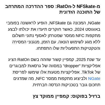
מ-NFSkate ל-RatOn: ספר ההדרכה המתרחב
של התוכנה הזדונית
NGate, המכונה גם NFSkate, הופיע לראשונה בפומבי
באוגוסט 2024, כאשר חוקרים תיעדו את יכולתו לבצע
מתקפות NFC ממסר שמטרתן לאסוף נתוני תשלום
ללא מגע לשימוש הונאה. עם הזמן, מנגנוני המסירה
והטקטיקות התפעוליות שלו התפתחו.
עד שנת 2025, קמפיין קשור שזוהה בשם RatOn הציג
אפליקציות "dropper" במסווה של גרסאות למבוגרים
של TikTok. אפליקציות מטעות אלו שימשו לפריסת
NGate
ולביצוע מתקפות ממסר NFC, מה שמדגים
תחכום גובר בטכניקות הנדסה חברתית.
ברזיל בפוקוס: קמפיין ממוקד צץ