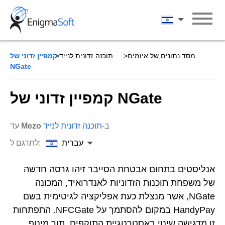
Skip
to
עברית
content
מסד נתונים של איומים
תוכנה זדונית לנייד
קמפיין זדוני של
NGate
קמפיין זדוני של NGate
ב-
תוכנה זדונית לנייד
Mezo
עד
עברית
לתרגם ל:
אנליסטים בתחום אבטחת הסייבר זיהו גרסה חדשה
של משפחת תוכנות הזדוניות לאנדרואיד, המכונה
NGate, אשר מנצלת כעת אפליקציה לגיטימית בשם
HandyPay במקום להסתמך על NFCGate. התפתחות
זו מדגישה שינוי באסטרטגיית התוקפים, תוך מינוף