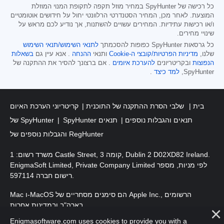
כל רכישה של SpyHunter במחיר מוזל תקפה לתקופת המנוי המוזלת
המוצעת. לאחר מכן, המחיר הסטנדרטי הרלוונטי יחול על חידושים אוטומטיים
ו/או רכישות עתידיות. המחירים עשויים להשתנות, אך נודיע לכם מראש על
שינויי מחירים.
כל גרסאות SpyHunter כפופות להסכמתך
לתנאי השימוש/תנאי השימוש
שלנו,
מדיניות הפרטיות/קובצי ה-Cookie
ותנאי
ההנחה
. אנא עיין גם
בשאלות
הנפוצות
ובקריטריונים
להערכת איומים
. אם ברצונך להסיר את ההתקנה של
SpyHunter,
למד כיצד
.
בית
שלבי הסרת ההתקנה של התוכנית
קריטריוני הערכת האיום
SpyHunter תנאים והגבלות נוספים
תנאים
של SpyHunter
והגבלות נוספים של RegHunter
משרד רשום: 1 Castle Street, קומה 3, Dublin 2 D02XD82 Ireland.
EnigmaSoft Limited, Private Company Limited לפי מניות, מספר
רישום חברה 597114.
Mac ו-MacOS הם סימנים מסחריים של Apple Inc., הרשומים
בארה"ב ובמדינות אחרות.
Enigmasoftware.com uses cookies to provide you with a
. EnigmaSoft Ltd. כל הזכויות שמורות.
זכויות יוצרים 2016-
2026