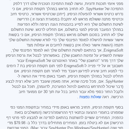
מפני איומי תוכנות זדוניות, וגישה לצוות התמיכה הטכנית שלנו דרך דלפק
התמיכה של SpyHunter. לא תחויב מראש במהלך תקופת הניסיון, אם כי
נדרש כרטיס אשראי להפעלת הניסיון. (ייתכן שכרטיסי אשראי, כרטיסי חיוב
וכרטיסי מתנה ששולמו מראש לא יתקבלו במסגרת הצעה זו.) הדרישה
לשיטת התשלום שלך היא לסייע בהבטחת הגנה רציפה וללא הפרעות
במהלך המעבר מניסיון למנוי בתשלום, אם תחליט לרכוש. שיטת התשלום
שלך לא תחויב בסכום תשלום מראש במהלך תקופת הניסיון, אם כי בקשות
אישור עשויות להישלח למוסד הפיננסי שלך כדי לוודא ששיטת התשלום שלך
תקפה (הגשות אישור כאלה אינן בקשות לחיובים או עמלות מצד
EnigmaSoft, אך בהתאם לשיטת התשלום שלך ו/או למוסד הפיננסי שלך,
עשויות להשפיע על זמינות החשבון שלך). באפשרותך לבטל את גרסת הניסיון
שלך דרך מדור "החשבון שלי" באתר האינטרנט של EnigmaSoft עבור
חשבונך או על ידי פנייה ל-EnigmaSoft לפני תום תקופת הניסיון בת 7 הימים
כדי למנוע חיוב שיגיע לפירעון ויעובד מיד לאחר תום תקופת הניסיון. אם
תחליט לבטל במהלך תקופת הניסיון, תאבד באופן מיידי את הגישה ל-
SpyHunter. אם, מכל סיבה שהיא, אתה מאמין שעובד חיוב שלא רצית לבצע
(דבר שיכול להתרחש בהתאם לניהול המערכת, לדוגמה), תוכל גם לבטל
ולקבל החזר כספי מלא עבור החיוב בכל עת תוך 30 יום ממועד חיוב
הרכישה. ראה
שאלות נפוצות
.
בסוף תקופת הניסיון, תחויב מראש באופן מיידי במחיר ובתקופת המנוי כפי
שמפורט בחומרי ההצעה ובתנאי דף ההרשמה/רכישה (המשולבים בזאת
כהפניה; המחירים עשויים להשתנות בהתאם למדינה או למבצע לפי פרטי דף
הרכישה) אם לא ביטלת בזמן. המחירים מתחילים בדרך כלל ב-
$79.98
מדי
חצי שנה (SpyHunter Pro Windows/SpyHunter עבור Mac). המנוי שרכשת