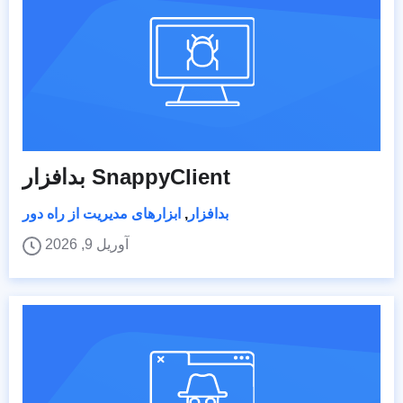
بدافزار SnappyClient
بدافزار
,
ابزارهای مدیریت از راه دور
آوریل 9, 2026