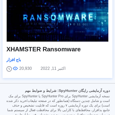
XHAMSTER Ransomware
باج افزار
اکتبر 11, 2022
20,930
دوره آزمایشی رایگان SpyHunter: شرایط و ضوابط مهم
نسخه آزمایشی SpyHunter برای SpyHunter Pro یا SpyHunter برای مک
است و شامل چندین دستگاه (همانطور که در صفحه تبلیغات/خرید ذکر شده
است) برای یک دوره آزمایشی ۷ روزه است که قابلیت تشخیص و حذف
جامع بدافزار، محافظ‌های با کارایی بالا برای محافظت فعال از سیستم شما
در برابر تهدیدات بدافزار و دسترسی به تیم پشتیبانی فنی ما از طریق