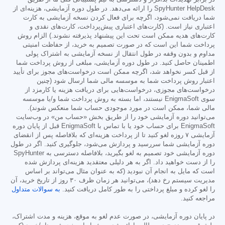
SpyHunter HelpDesk را ارائه می‌دهد. در طول دوره آزمایشی، هزینه‌ای از
شما دریافت نمی‌شود، اگرچه برای فعال کردن نسخه آزمایشی به کارت
اعتباری نیاز است. (کارت‌های اعتباری پیش‌پرداخت، کارت‌های نقدی و
کارت‌های هدیه ممکن است تحت این پیشنهاد پذیرفته نشوند.) الزام روش
پرداخت شما این است که در صورت تصمیم به خرید، از حفاظت امنیتی
مداوم و بدون وقفه در طول انتقال از نسخه آزمایشی به اشتراک پولی
اطمینان حاصل کنید. در طول دوره آزمایشی، مبلغی از روش پرداخت شما
از قبل کسر نخواهد شد، اگرچه ممکن است درخواست‌های مجوز برای تأیید
اعتبار روش پرداخت شما به موسسه مالی شما ارسال شود (چنین
درخواست‌های مجوزی، درخواست‌هایی برای دریافت هزینه یا کارمزد از
سوی EnigmaSoft نیستند، اما بسته به روش پرداخت شما و/یا موسسه
مالی شما، ممکن است در مورد موجودی حساب شما منعکس شوند).
می‌توانید دوره آزمایشی خود را از طریق بخش «حساب من» در وب‌سایت
EnigmaSoft برای حساب خود یا با تماس با EnigmaSoft قبل از پایان دوره
آزمایشی ۷ روزه لغو کنید تا از پرداخت هزینه‌ای که بلافاصله پس از انقضای
دوره آزمایشی شما سررسید و پردازش می‌شود، جلوگیری کنید. اگر در طول
دوره آزمایشی خود تصمیم به لغو بگیرید، بلافاصله دسترسی به SpyHunter
را از دست خواهید داد. اگر به هر دلیلی معتقدید هزینه‌ای پردازش شده
است که مایل به انجام آن نبودید (که به عنوان مثال می‌تواند بر اساس
مدیریت سیستم رخ دهد)، می‌توانید هر زمان ظرف ۳۰ روز از تاریخ خرید، آن
را لغو کرده و مبلغ پرداختی را به طور کامل دریافت کنید.
به سوالات متداول
مراجعه کنید.
در پایان دوره آزمایشی، در صورت عدم لغو به موقع، هزینه و مدت اشتراک،