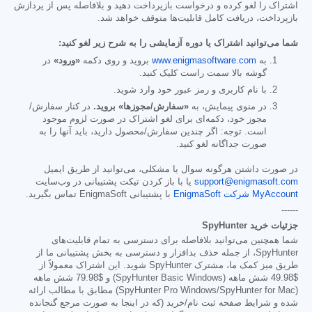
اشتراک را لغو کرده و درخواست بازپرداخت دهید و بلافاصله پس از پردازش
بازپرداخت، دریافت کامل قابلیت‌ها متوقف خواهد شد.
شما می‌توانید اشتراک یا دوره آزمایشی را به شرح زیر لغو کنید:
به
www.enigmasoftware.com
بروید و روی دکمه
«ورود»
در
گوشه بالا سمت راست کلیک کنید.
با نام کاربری و رمز عبور خود وارد شوید.
در منوی پیمایش، به
«سفارش/مجوزها» بروید.
در کنار سفارش/
مجوز خود، دکمه‌ای برای لغو اشتراک در صورت لزوم موجود
است. توجه: اگر چندین سفارش/محصول دارید، باید آنها را به
صورت جداگانه لغو کنید.
در صورت داشتن هرگونه سوال یا مشکلی، می‌توانید از طریق ایمیل
support@enigmasoft.com
یا با باز کردن تیکت پشتیبانی در وب‌سایت
MyAccount شرکت EnigmaSoft
با پشتیبانی EnigmaSoft تماس بگیرید.
------
جزئیات خرید SpyHunter
شما همچنین می‌توانید بلافاصله برای دسترسی به تمام قابلیت‌های
SpyHunter، از جمله حذف بدافزار و دسترسی به بخش پشتیبانی ما از
طریق میز کمک ما، مشترک SpyHunter شوید. این اشتراک معمولاً از
$49.98
شش ماهه (SpyHunter Basic Windows) و
$79.98
شش ماهه
(SpyHunter Pro Windows/SpyHunter for Mac) مطابق با مطالب ارائه
شده و شرایط صفحه ثبت نام/خرید (که در اینجا به صورت مرجع گنجانده