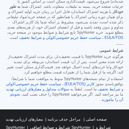
شده‌اند) شروع می‌شود. قیمت‌گذاری ممکن است بر اساس کشور یا
جزئیات صفحه خرید، بسته به تبلیغات، متفاوت باشد. اشتراک شما
به طور
خودکار
با هزینه اشتراک استاندارد قابل اجرا در زمان خرید اولیه اشتراک و
برای همان دوره زمانی اشتراک یا همانطور که در صفحه خرید/مواد تبلیغاتی
ذکر شده است، تمدید می‌شود، مشروط بر اینکه شما یک کاربر اشتراک
مداوم و بدون وقفه باشید و قبل از انقضای اشتراک خود، از هزینه‌های بعدی
مطلع شوید. خرید SpyHunter تابع شرایط و ضوابط موجود در صفحه خرید،
EULA/TOS
،
سیاست حفظ حریم خصوصی/کوکی
و
شرایط تخفیف
است.
------
شرایط عمومی
هرگونه خرید SpyHunter با قیمت تخفیف‌دار، برای مدت اشتراک تخفیف‌دار
ارائه شده معتبر است. پس از آن، قیمت استاندارد مربوطه برای تمدید
خودکار و/یا خریدهای آینده اعمال خواهد شد. قیمت‌گذاری ممکن است تغییر
کند، اگرچه ما از قبل شما را از تغییرات قیمت مطلع خواهیم کرد.
استفاده از تمام نسخه‌های SpyHunter منوط به موافقت شما با شرایط/
توافق‌نامه‌ی مجوز
کاربر (EULA/TOS)
،
سیاست حفظ حریم خصوصی/کوکی
و
شرایط تخفیف
ما است. لطفاً به
سؤالات متداول
و
معیارهای ارزیابی تهدید
ما نیز مراجعه کنید. اگر می‌خواهید SpyHunter را حذف نصب کنید،
نحوه‌ی
آن را بیاموزید
.
صفحه اصلی
مراحل حذف برنامه
معیارهای ارزیابی تهدید
شرایط و
شرایط و ضوابط اضافی SpyHunter
SpyHunter