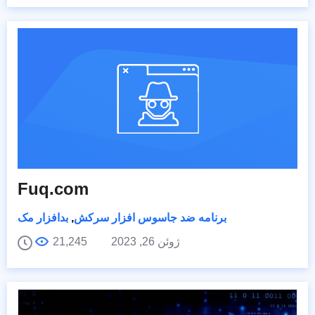
Fuq.com
برنامه ضد جاسوس افزار سرکش
,
بدافزار مک
ژوئن 26, 2023
21,245