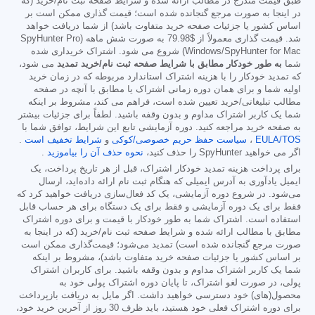
طبق قیمت مندرج در مطالب ارائه شده و شرایط صفحه ثبت نام/خرید (که
در اینجا به صورت مرجع گنجانده شده است؛ قیمت گذاری ممکن است بر
اساس کشور یا جزئیات صفحه خرید متفاوت باشد) از شما دریافت خواهد
شد. قیمت گذاری معمولاً از
$79.98
به صورت شش ماهه (SpyHunter Pro
Windows/SpyHunter for Mac) شروع می شود. اشتراک خریداری شده
شما
به طور خودکار مطابق با شرایط صفحه ثبت نام/خرید تمدید
می شود،
که تمدید خودکار را با هزینه اشتراک استاندارد مربوطه که در زمان خرید
اولیه شما و برای همان دوره زمانی اشتراک یا مطابق با آنچه در صفحه
مطالب تبلیغاتی/خرید تعیین شده است، فراهم می کند، مشروط بر اینکه
شما یک کاربر اشتراک مداوم و بدون وقفه باشید. لطفاً برای جزئیات بیشتر
به صفحه خرید مراجعه کنید. دوره آزمایشی تابع این شرایط، توافق شما با
EULA/TOS
،
سیاست حفظ حریم خصوصی/کوکی
و
شرایط تخفیف است
.
اگر می خواهید SpyHunter را حذف کنید،
نحوه حذف آن را بیاموزید
.
برای پرداخت هزینه تمدید خودکار اشتراک، قبل از هر تاریخ پرداخت، یک
ایمیل یادآوری به آدرس ایمیلی که هنگام ثبت نام ارائه داده‌اید، ارسال
می‌شود. در شروع دوره آزمایشی، یک کد فعال‌سازی دریافت خواهید کرد که
فقط برای یک دوره آزمایشی و فقط برای یک دستگاه برای هر حساب قابل
استفاده است. اشتراک شما به طور خودکار با قیمت و برای دوره اشتراک
مطابق با مطالب ارائه شده و شرایط صفحه ثبت نام/خرید (که در اینجا به
صورت مرجع گنجانده شده است) تمدید می‌شود؛ قیمت‌گذاری ممکن است
بر اساس کشور یا جزئیات صفحه خرید متفاوت باشد)، مشروط بر اینکه
شما یک کاربر اشتراک مداوم و بدون وقفه باشید. برای کاربران اشتراک
پولی، در صورت لغو اشتراک، تا پایان دوره اشتراک پولی خود به
محصول(های) خود دسترسی خواهید داشت. اگر مایل به دریافت بازپرداخت
برای دوره اشتراک فعلی خود هستید، باید ظرف 30 روز از آخرین خرید خود،