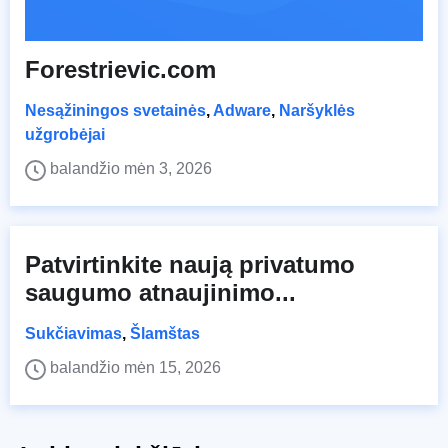
Forestrievic.com
Nesąžiningos svetainės
,
Adware
,
Naršyklės
užgrobėjai
balandžio mėn 3, 2026
Patvirtinkite naują privatumo
saugumo atnaujinimo...
Sukčiavimas
,
Šlamštas
balandžio mėn 15, 2026