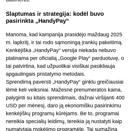
Slaptumas ir strategija: kodėl buvo
pasirinkta „HandyPay“
Manoma, kad kampanija prasidėjo maždaug 2025
m. lapkritį, ir tai rodo sąmoningą įrankių pakeitimą.
Kenkėjiška „HandyPay“ versija niekada nebuvo
platinama per oficialią „Google Play“ parduotuvę, o
tai patvirtina, kad užpuolikai visiškai pasikliauja
apgaulingais pristatymo metodais.
Sprendimą paversti „HandyPay“ ginklu greičiausiai
lėmė keli veiksniai. Mažesnė prenumeratos kaina,
palyginti su kitais sprendimais, dažnai viršijanti 400
USD per mėnesį, daro ją ekonomišku pasirinkimu
kenkėjiškų programų kūrėjams. Be to, programai
nereikia specialių leidimų, tereikia ją nustatyti kaip
numatytąją mokėjimo programėlę. Tai sumažina