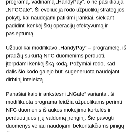
programą, vadinamą „HandyPay“, o ne pasikliauja
„NFCGate“. Ši evoliucija rodo užpuolikų strategijos
pokytį, kai naudojami patikimi įrankiai, siekiant
padidinti kenkėjiškų operacijų efektyvumą ir
paslėptumą.
Užpuolikai modifikavo „HandyPay“ – programėlę, iš
pradžių sukurtą NFC duomenims perduoti,
įterpdami kenkėjišką kodą. Požymiai rodo, kad
dalis šio kodo galėjo būti sugeneruota naudojant
dirbtinį intelektą.
Panašiai kaip ir ankstesni „NGate“ variantai, ši
modifikuota programa leidžia užpuolikams perimti
NFC duomenis iš aukos mokėjimo kortelės ir
perduoti juos į jų valdomą įrenginį. Šie pavogti
duomenys vėliau naudojami bekontakčiams pinigų