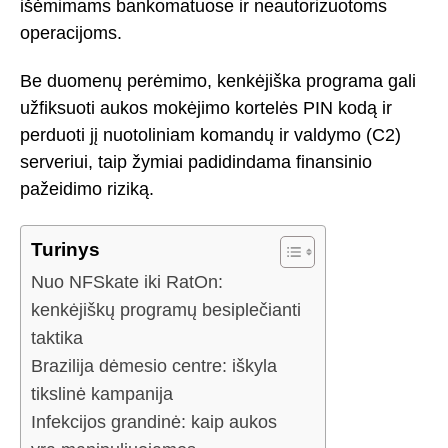
išėmimams bankomatuose ir neautorizuotoms
operacijoms.
Be duomenų perėmimo, kenkėjiška programa gali
užfiksuoti aukos mokėjimo kortelės PIN kodą ir
perduoti jį nuotoliniam komandų ir valdymo (C2)
serveriui, taip žymiai padidindama finansinio
pažeidimo riziką.
Turinys
Nuo NFSkate iki RatOn:
kenkėjiškų programų besiplečianti
taktika
Brazilija dėmesio centre: iškyla
tikslinė kampanija
Infekcijos grandinė: kaip aukos