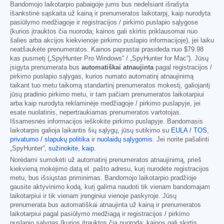
Bandomojo laikotarpio pabaigoje jums bus nedelsiant išrašyta
išankstinė sąskaita už kainą ir prenumeratos laikotarpį, kaip nurodyta
pasiūlymo medžiagoje ir registracijos / pirkimo puslapio sąlygose
(kurios įtrauktos čia nuoroda; kainos gali skirtis priklausomai nuo
šalies arba akcijos kiekvienoje pirkimo puslapio informacijoje), jei laiku
neatšaukėte prenumeratos. Kainos paprastai prasideda nuo
$79.98
kas pusmetį („SpyHunter Pro Windows“ / „SpyHunter for Mac“). Jūsų
įsigyta prenumerata bus
automatiškai atnaujinta
pagal registracijos /
pirkimo puslapio sąlygas, kurios numato automatinį atnaujinimą
taikant tuo metu taikomą standartinį prenumeratos mokestį, galiojantį
jūsų pradinio pirkimo metu, ir tam pačiam prenumeratos laikotarpiui
arba kaip nurodyta reklaminėje medžiagoje / pirkimo puslapyje, jei
esate nuolatinis, nepertraukiamas prenumeratos vartotojas.
Išsamesnės informacijos ieškokite pirkimo puslapyje. Bandomasis
laikotarpis galioja laikantis šių sąlygų, jūsų sutikimo su
EULA / TOS
,
privatumo / slapukų politika
ir
nuolaidų sąlygomis
. Jei norite pašalinti
„SpyHunter“,
sužinokite, kaip
.
Norėdami sumokėti už automatinį prenumeratos atnaujinimą, prieš
kiekvieną mokėjimo datą el. pašto adresu, kurį nurodėte registracijos
metu, bus išsiųstas priminimas. Bandomojo laikotarpio pradžioje
gausite aktyvinimo kodą, kurį galima naudoti tik vienam bandomajam
laikotarpiui ir tik vienam įrenginiui vienoje paskyroje. Jūsų
prenumerata bus automatiškai atnaujinta už kainą ir prenumeratos
laikotarpiui pagal pasiūlymo medžiagą ir registracijos / pirkimo
puslapio sąlygas (kurios įtrauktos čia nuoroda; kainos gali skirtis