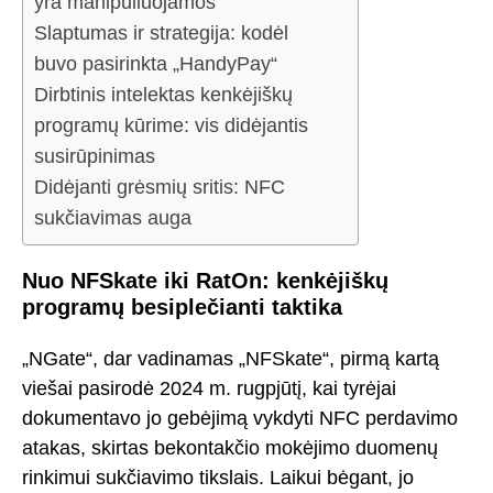
yra manipuliuojamos
Slaptumas ir strategija: kodėl
buvo pasirinkta „HandyPay“
Dirbtinis intelektas kenkėjiškų
programų kūrime: vis didėjantis
susirūpinimas
Didėjanti grėsmių sritis: NFC
sukčiavimas auga
Nuo NFSkate iki RatOn: kenkėjiškų
programų besiplečianti taktika
„NGate“, dar vadinamas „NFSkate“, pirmą kartą
viešai pasirodė 2024 m. rugpjūtį, kai tyrėjai
dokumentavo jo gebėjimą vykdyti NFC perdavimo
atakas, skirtas bekontakčio mokėjimo duomenų
rinkimui sukčiavimo tikslais. Laikui bėgant, jo