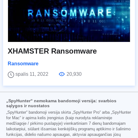
XHAMSTER Ransomware
Ransomware
spalis 11, 2022
20,930
„SpyHunter“ nemokama bandomoji versija: svarbios
sąlygos ir nuostatos
„SpyHunter“ bandomoji versija skirta „SpyHunter Pro“ arba „SpyHunter
for Mac“ ir apima kelis įrenginius (kaip nurodyta reklaminėje
medžiagoje / pirkimo puslapyje) vienkartiniam 7 dienų bandomajam
laikotarpiui, siūlant išsamias kenkėjiškų programų aptikimo ir šalinimo
funkcijas, didelio našumo apsaugas, aktyviai apsaugančias jūsų