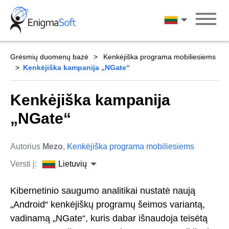
Skip
to
Lietuvių
content
Grėsmių duomenų bazė
Kenkėjiška programa mobiliesiems
Kenkėjiška kampanija „NGate“
Kenkėjiška kampanija
„NGate“
Autorius
Mezo
,
Kenkėjiška programa mobiliesiems
Versti į:
Lietuvių
Kibernetinio saugumo analitikai nustatė naują
„Android“ kenkėjiškų programų šeimos variantą,
vadinamą „NGate“, kuris dabar išnaudoja teisėtą