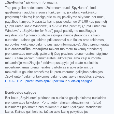
„SpyHunter“ pirkimo informacija
Taip pat galite nedelsdami užsiprenumeruoti „SpyHunter“, kad
galėtumėte naudotis visomis funkcijomis, įskaitant kenkėjiškų
programų šalinimą ir prieigą prie mūsų palaikymo skyriaus per mūsų
pagalbos tarnybą. Paprastai kaina prasideda nuo
$49.98
kas pusmetį
(„SpyHunter Basic Windows“) ir
$79.98
kas pusmetį („SpyHunter Pro
Windows“ / „SpyHunter for Mac“) pagal pasiūlymo medžiagą ir
registracijos / pirkimo puslapio sąlygas (kurios įtrauktos čia kaip
nuorodos; kainos gali skirtis priklausomai nuo šalies arba reklamos,
nurodytos kiekvieno pirkimo puslapio informacijoje). Jūsų prenumerata
bus
automatiškai atnaujinta
taikant tuo metu taikomą standartinį
prenumeratos mokestį, galiojantį jūsų pradinės prenumeratos įsigijimo
metu, ir tam pačiam prenumeratos laikotarpiui arba kaip nurodyta
reklaminėje medžiagoje / pirkimo puslapyje, jei esate nuolatinis,
nepertraukiamas prenumeratos vartotojas ir apie artėjančius
mokesčius gausite pranešimą iki prenumeratos galiojimo pabaigos.
„SpyHunter“ pirkimui taikomos pirkimo puslapyje nurodytos sąlygos,
EULA / TOS
,
privatumo/slapukų politika
ir
nuolaidų sąlygos
.
------
Bendrosios sąlygos
Bet koks „SpyHunter“ pirkimas su nuolaida galioja siūlomą nuolaidos
prenumeratos laikotarpį. Po to automatiniam atnaujinimui ir (arba)
būsimiems pirkimams bus taikoma tuo metu galiojanti standartinė
kaina. Kainos gali keistis, tačiau apie kainų pokyčius jus