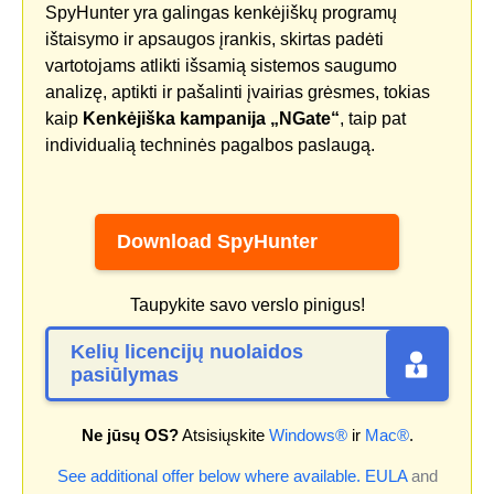
SpyHunter yra galingas kenkėjiškų programų
ištaisymo ir apsaugos įrankis, skirtas padėti
vartotojams atlikti išsamią sistemos saugumo
analizę, aptikti ir pašalinti įvairias grėsmes, tokias
kaip
Kenkėjiška kampanija „NGate“
, taip pat
individualią techninės pagalbos paslaugą.
Download SpyHunter
Taupykite savo verslo pinigus!
Kelių licencijų nuolaidos
pasiūlymas
Ne jūsų OS?
Atsisiųskite
Windows®
ir
Mac®
.
See additional offer below where available.
EULA
and