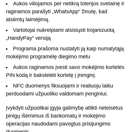
Aukos viliojamos per netikrą loterijos svetainę ir
raginamos parašyti „WhatsApp“ žinutę, kad
atsiimtų laimėjimą.
Vartotojai nukreipiami atsisiųsti trojanizuotą
„HandyPay“ versiją
Programa prašoma nustatyti ją kaip numatytąją
mokėjimo programėlę diegimo metu
Aukos raginamos įvesti savo mokėjimo kortelės
PIN kodą ir bakstelėti kortelę į įrenginį.
NFC duomenys fiksuojami ir realiuoju laiku
perduodami užpuoliko valdomam įrenginiui.
Įvykdyti užpuolikai įgyja galimybę atlikti neteisėtus
pinigų išėmimus iš bankomatų ir mokėjimo
operacijas naudodami pavogtus prisijungimo
duomenis.