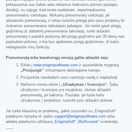
priklausomai nuo šalies arba reklamos kiekvieno pirkimo puslapio
detalių), su sąlyga, kad esate nuolatinės, nepertraukiamos
prenumeratos vartotojas. Mokamų prenumeratų vartotojai, jei
atšauksite prenumeratą, ir toliau turėsite prieigą prie savo produktų iki
mokamos prenumeratos laikotarpio pabaigos. Jei norite gauti pinigų
grąžinimą už dabartinį prenumeratos laikotarpį, turite atšaukti
prenumeratą ir pateikti prašymą dėl pinigų grąžinimo per 30 dienų nuo
paskutinio pirkimo, o kai bus apdorotas pinigų grąžinimas, iš karto
nebegausite visų funkcijų.
Prenumeratą arba bandomąją versiją galite atšaukti taip:
Eikite į
www.enigmasoftware.com
ir spustelėkite mygtuką
„Prisijungti“
viršutiniame dešiniajame kampe.
Prisijunkite naudodami savo vartotojo vardą ir slaptažodį.
Naršymo meniu eikite į
„Užsakymas / licencijos“.
Šalia
užsakymo / licencijos yra mygtukas, skirtas atšaukti
prenumeratą, jei taikoma. Pastaba: jei turite kelis
užsakymus / produktus, turėsite juos atšaukti atskirai.
Jei turite klausimų ar problemų, galite susisiekti su „EnigmaSoft“
palaikymo tarnyba el. paštu
support@enigmasoftware.com
arba
atidarę palaikymo užklausą
„EnigmaSoft“ „MyAccount“
svetainėje.
------