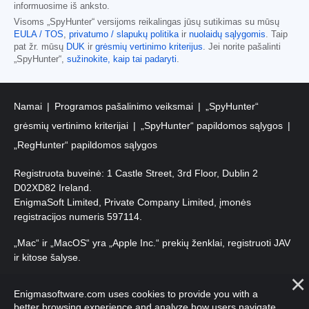
informuosime iš anksto.
Visoms „SpyHunter“ versijoms reikalingas jūsų sutikimas su mūsų
EULA / TOS
,
privatumo / slapukų politika
ir
nuolaidų sąlygomis
. Taip
pat žr. mūsų
DUK
ir
grėsmių vertinimo kriterijus
. Jei norite pašalinti
„SpyHunter“,
sužinokite, kaip tai padaryti
.
Namai
Programos pašalinimo veiksmai
„SpyHunter“
grėsmių vertinimo kriterijai
„SpyHunter“ papildomos sąlygos
„RegHunter“ papildomos sąlygos
Registruota buveinė: 1 Castle Street, 3rd Floor, Dublin 2
D02XD82 Ireland.
EnigmaSoft Limited, Private Company Limited, įmonės
registracijos numeris 597114.
„Mac“ ir „MacOS“ yra „Apple Inc.“ prekių ženklai, registruoti JAV
ir kitose šalyse.
Autorių teisės 2016-
2026
. EnigmaSoft Ltd. Visos teisės
Enigmasoftware.com uses cookies to provide you with a
saugomos.
better browsing experience and analyze how users navigate