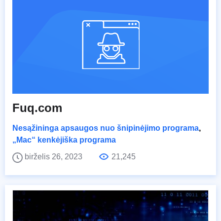
Fuq.com
Nesąžininga apsaugos nuo šnipinėjimo programa
,
„Mac“ kenkėjiška programa
birželis 26, 2023
21,245