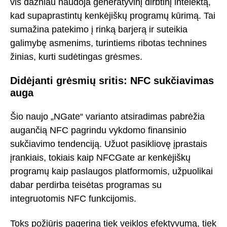
vis dažniau naudoja generatyvinį dirbtinį intelektą,
kad supaprastintų kenkėjiškų programų kūrimą. Tai
sumažina patekimo į rinką barjerą ir suteikia
galimybę asmenims, turintiems ribotas technines
žinias, kurti sudėtingas grėsmes.
Didėjanti grėsmių sritis: NFC sukčiavimas
auga
Šio naujo „NGate“ varianto atsiradimas pabrėžia
augančią NFC pagrindu vykdomo finansinio
sukčiavimo tendenciją. Užuot pasikliovę įprastais
įrankiais, tokiais kaip NFCGate ar kenkėjiškų
programų kaip paslaugos platformomis, užpuolikai
dabar perdirba teisėtas programas su
integruotomis NFC funkcijomis.
Toks požiūris pagerina tiek veiklos efektyvumą, tiek