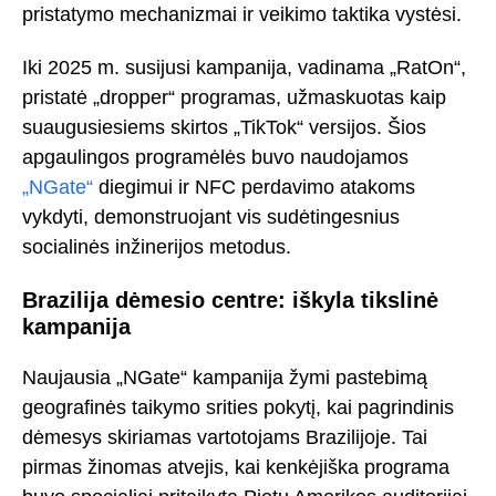
pristatymo mechanizmai ir veikimo taktika vystėsi.
Iki 2025 m. susijusi kampanija, vadinama „RatOn“,
pristatė „dropper“ programas, užmaskuotas kaip
suaugusiesiems skirtos „TikTok“ versijos. Šios
apgaulingos programėlės buvo naudojamos
„NGate“
diegimui ir NFC perdavimo atakoms
vykdyti, demonstruojant vis sudėtingesnius
socialinės inžinerijos metodus.
Brazilija dėmesio centre: iškyla tikslinė
kampanija
Naujausia „NGate“ kampanija žymi pastebimą
geografinės taikymo srities pokytį, kai pagrindinis
dėmesys skiriamas vartotojams Brazilijoje. Tai
pirmas žinomas atvejis, kai kenkėjiška programa