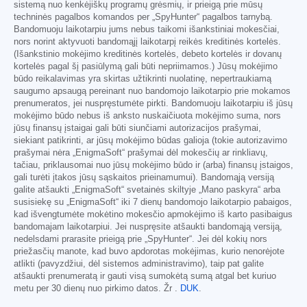
sistemą nuo kenkėjiškų programų grėsmių, ir prieigą prie mūsų
techninės pagalbos komandos per „SpyHunter“ pagalbos tarnybą.
Bandomuoju laikotarpiu jums nebus taikomi išankstiniai mokesčiai,
nors norint aktyvuoti bandomąjį laikotarpį reikės kreditinės kortelės.
(Išankstinio mokėjimo kreditinės kortelės, debeto kortelės ir dovanų
kortelės pagal šį pasiūlymą gali būti nepriimamos.) Jūsų mokėjimo
būdo reikalavimas yra skirtas užtikrinti nuolatinę, nepertraukiamą
saugumo apsaugą pereinant nuo bandomojo laikotarpio prie mokamos
prenumeratos, jei nuspręstumėte pirkti. Bandomuoju laikotarpiu iš jūsų
mokėjimo būdo nebus iš anksto nuskaičiuota mokėjimo suma, nors
jūsų finansų įstaigai gali būti siunčiami autorizacijos prašymai,
siekiant patikrinti, ar jūsų mokėjimo būdas galioja (tokie autorizavimo
prašymai nėra „EnigmaSoft“ prašymai dėl mokesčių ar rinkliavų,
tačiau, priklausomai nuo jūsų mokėjimo būdo ir (arba) finansų įstaigos,
gali turėti įtakos jūsų sąskaitos prieinamumui). Bandomąją versiją
galite atšaukti „EnigmaSoft“ svetainės skiltyje „Mano paskyra“ arba
susisiekę su „EnigmaSoft“ iki 7 dienų bandomojo laikotarpio pabaigos,
kad išvengtumėte mokėtino mokesčio apmokėjimo iš karto pasibaigus
bandomajam laikotarpiui. Jei nuspręsite atšaukti bandomąją versiją,
nedelsdami prarasite prieigą prie „SpyHunter“. Jei dėl kokių nors
priežasčių manote, kad buvo apdorotas mokėjimas, kurio nenorėjote
atlikti (pavyzdžiui, dėl sistemos administravimo), taip pat galite
atšaukti prenumeratą ir gauti visą sumokėtą sumą atgal bet kuriuo
metu per 30 dienų nuo pirkimo datos. Žr .
DUK
.