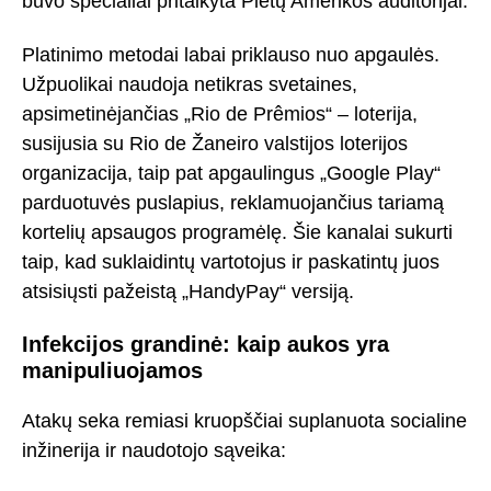
buvo specialiai pritaikyta Pietų Amerikos auditorijai.
Platinimo metodai labai priklauso nuo apgaulės.
Užpuolikai naudoja netikras svetaines,
apsimetinėjančias „Rio de Prêmios“ – loterija,
susijusia su Rio de Žaneiro valstijos loterijos
organizacija, taip pat apgaulingus „Google Play“
parduotuvės puslapius, reklamuojančius tariamą
kortelių apsaugos programėlę. Šie kanalai sukurti
taip, kad suklaidintų vartotojus ir paskatintų juos
atsisiųsti pažeistą „HandyPay“ versiją.
Infekcijos grandinė: kaip aukos yra
manipuliuojamos
Atakų seka remiasi kruopščiai suplanuota socialine
inžinerija ir naudotojo sąveika: