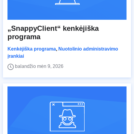
„SnappyClient“ kenkėjiška
programa
Kenkėjiška programa
,
Nuotolinio administravimo
įrankiai
balandžio mėn 9, 2026