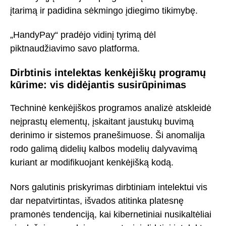
įtarimą ir padidina sėkmingo įdiegimo tikimybę.
„HandyPay“ pradėjo vidinį tyrimą dėl
piktnaudžiavimo savo platforma.
Dirbtinis intelektas kenkėjiškų programų
kūrime: vis didėjantis susirūpinimas
Techninė kenkėjiškos programos analizė atskleidė
neįprastų elementų, įskaitant jaustukų buvimą
derinimo ir sistemos pranešimuose. Ši anomalija
rodo galimą didelių kalbos modelių dalyvavimą
kuriant ar modifikuojant kenkėjišką kodą.
Nors galutinis priskyrimas dirbtiniam intelektui vis
dar nepatvirtintas, išvados atitinka platesnę
pramonės tendenciją, kai kibernetiniai nusikaltėliai