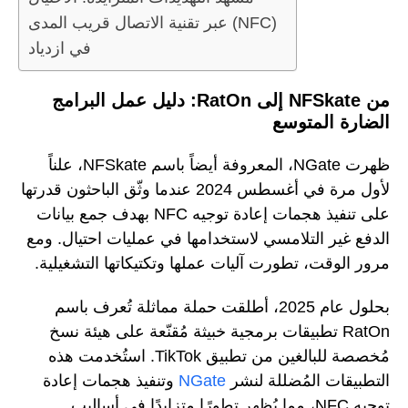
عبر تقنية الاتصال قريب المدى (NFC)
في ازدياد
من NFSkate إلى RatOn: دليل عمل البرامج
الضارة المتوسع
ظهرت NGate، المعروفة أيضاً باسم NFSkate، علناً
لأول مرة في أغسطس 2024 عندما وثّق الباحثون قدرتها
على تنفيذ هجمات إعادة توجيه NFC بهدف جمع بيانات
الدفع غير التلامسي لاستخدامها في عمليات احتيال. ومع
مرور الوقت، تطورت آليات عملها وتكتيكاتها التشغيلية.
بحلول عام 2025، أطلقت حملة مماثلة تُعرف باسم
RatOn تطبيقات برمجية خبيثة مُقنّعة على هيئة نسخ
مُخصصة للبالغين من تطبيق TikTok. استُخدمت هذه
التطبيقات المُضللة لنشر
NGate
وتنفيذ هجمات إعادة
توجيه NFC، مما يُظهر تطورًا متزايدًا في أساليب