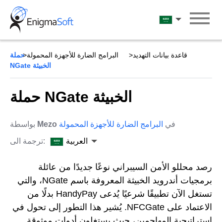
Skip
to
العربية
content
قاعدة بيانات التهديد
البرامج الضارة للأجهزة المحمولة
حملة
NGate الخبيثة
حملة NGate الخبيثة
في
البرامج الضارة للأجهزة المحمولة
Mezo
بواسطة
العربية
ترجمة الى:
رصد محللو الأمن السيبراني نوعًا جديدًا من عائلة
برمجيات أندرويد الخبيثة المعروفة باسم NGate، والتي
تستغل الآن تطبيقًا شرعيًا يُدعى HandyPay بدلًا من
الاعتماد على NFCGate. يُشير هذا التطور إلى تحول في
استراتيجية المهاجمين، حيث يستغلون أدوات موثوقة