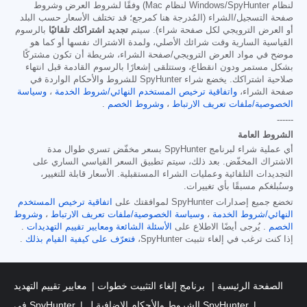
لنظام Windows/SpyHunter لنظام Mac) وفقًا لشروط العرض وشروط
صفحة التسجيل/الشراء (المُدرجة هنا كمرجع؛ قد تختلف الأسعار حسب البلد
أو العرض الترويجي لكل صفحة شراء). سيتم
تجديد اشتراكك تلقائيًا
بالرسوم
القياسية السارية وقت شرائك الأصلي، ولمدة الاشتراك نفسها أو كما هو
موضح في مواد العرض الترويجي/صفحة الشراء، شريطة أن تكون مشتركًا
بشكل مستمر ودون انقطاع، وستتلقى إشعارًا بالرسوم القادمة قبل انتهاء
صلاحية اشتراكك. يخضع شراء SpyHunter للشروط والأحكام الواردة في
صفحة الشراء،
واتفاقية ترخيص المستخدم النهائي/شروط الخدمة
،
وسياسة
الخصوصية/ملفات تعريف الارتباط
،
وشروط الخصم
.
------
الشروط العامة
أي عملية شراء لبرنامج SpyHunter بسعر مخفّض تسري طوال مدة
الاشتراك المخفّض. بعد ذلك، سيتم تطبيق السعر القياسي الساري على
التجديدات التلقائية وعمليات الشراء المستقبلية. الأسعار قابلة للتغيير،
وسنُبلغكم مسبقًا بأي تغييرات.
تخضع جميع إصدارات SpyHunter لموافقتك على
اتفاقية ترخيص المستخدم
النهائي/شروط الخدمة
،
وسياسة الخصوصية/ملفات تعريف الارتباط
،
وشروط
الخصم
. يُرجى أيضًا الاطلاع على
الأسئلة الشائعة
ومعايير تقييم التهديدات
.
إذا كنت ترغب في إلغاء تثبيت SpyHunter،
فتعرّف على كيفية القيام بذلك
.
الصفحة الرئيسية
برنامج إلغاء التثبيت خطوات
معايير تقييم التهديد
الشروط والأحكام الإضافية لـ SpyHunter
في SpyHunter