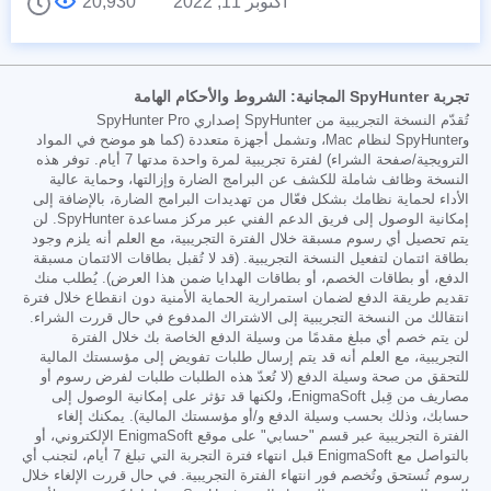
أكتوبر 11, 2022
20,930
تجربة SpyHunter المجانية: الشروط والأحكام الهامة
تُقدّم النسخة التجريبية من SpyHunter إصداري SpyHunter Pro
وSpyHunter لنظام Mac، وتشمل أجهزة متعددة (كما هو موضح في المواد
الترويجية/صفحة الشراء) لفترة تجريبية لمرة واحدة مدتها 7 أيام. توفر هذه
النسخة وظائف شاملة للكشف عن البرامج الضارة وإزالتها، وحماية عالية
الأداء لحماية نظامك بشكل فعّال من تهديدات البرامج الضارة، بالإضافة إلى
إمكانية الوصول إلى فريق الدعم الفني عبر مركز مساعدة SpyHunter. لن
يتم تحصيل أي رسوم مسبقة خلال الفترة التجريبية، مع العلم أنه يلزم وجود
بطاقة ائتمان لتفعيل النسخة التجريبية. (قد لا تُقبل بطاقات الائتمان مسبقة
الدفع، أو بطاقات الخصم، أو بطاقات الهدايا ضمن هذا العرض). يُطلب منك
تقديم طريقة الدفع لضمان استمرارية الحماية الأمنية دون انقطاع خلال فترة
انتقالك من النسخة التجريبية إلى الاشتراك المدفوع في حال قررت الشراء.
لن يتم خصم أي مبلغ مقدمًا من وسيلة الدفع الخاصة بك خلال الفترة
التجريبية، مع العلم أنه قد يتم إرسال طلبات تفويض إلى مؤسستك المالية
للتحقق من صحة وسيلة الدفع (لا تُعدّ هذه الطلبات طلبات لفرض رسوم أو
مصاريف من قِبل EnigmaSoft، ولكنها قد تؤثر على إمكانية الوصول إلى
حسابك، وذلك بحسب وسيلة الدفع و/أو مؤسستك المالية). يمكنك إلغاء
الفترة التجريبية عبر قسم "حسابي" على موقع EnigmaSoft الإلكتروني، أو
بالتواصل مع EnigmaSoft قبل انتهاء فترة التجربة التي تبلغ 7 أيام، لتجنب أي
رسوم تُستحق وتُخصم فور انتهاء الفترة التجريبية. في حال قررت الإلغاء خلال