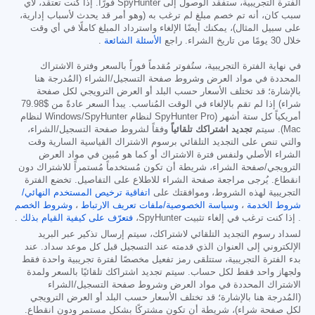
الفترة التجريبية، ستفقد الوصول إلى SpyHunter فورًا. إذا كنت تعتقد، لأي
سبب كان، أنه تم خصم مبلغ لم ترغب به (وهو أمر قد يحدث لأسباب إدارية،
على سبيل المثال)، يمكنك أيضًا الإلغاء واسترداد المبلغ كاملًا في أي وقت
خلال 30 يومًا من تاريخ الشراء. راجع
الأسئلة الشائعة
.
في نهاية الفترة التجريبية، ستُفوتر مُقدماً فوراً بالسعر وفترة الاشتراك
المحددة في مواد العرض وشروط صفحة التسجيل/الشراء (المُدرجة هنا
بالإشارة؛ قد تختلف الأسعار حسب البلد أو العرض الترويجي لكل صفحة
شراء) إذا لم تقم بالإلغاء في الوقت المُناسب. يبدأ السعر عادةً من
$79.98
أمريكياً كل ستة أشهر (SpyHunter Pro لنظام Windows/SpyHunter لنظام
Mac). سيتم
تجديد اشتراكك تلقائياً
وفقاً لشروط صفحة التسجيل/الشراء،
والتي تنص على التجديد التلقائي برسوم الاشتراك القياسية السارية وقت
الشراء الأصلي ولنفس فترة الاشتراك أو كما هو مُبين في مواد العرض
الترويجي/صفحة الشراء، شريطة أن تكون مُستخدماً مُستمراً للاشتراك دون
انقطاع. يُرجى مراجعة صفحة الشراء للاطلاع على التفاصيل. تخضع الفترة
التجريبية لهذه الشروط، وموافقتك على
اتفاقية ترخيص المستخدم النهائي/
شروط الخدمة
،
وسياسة الخصوصية/ملفات تعريف الارتباط
،
وشروط الخصم
. إذا كنت ترغب في إلغاء تثبيت SpyHunter،
فتعرّف على كيفية القيام بذلك
.
لسداد رسوم التجديد التلقائي لاشتراكك، سيتم إرسال تذكير عبر البريد
الإلكتروني إلى العنوان الذي قدمته عند التسجيل قبل كل موعد سداد. عند
بدء الفترة التجريبية، ستتلقى رمز تفعيل مخصصًا لفترة تجريبية واحدة فقط
ولجهاز واحد فقط لكل حساب. سيتم تجديد اشتراكك تلقائيًا بالسعر ولمدة
الاشتراك المحددة في مواد العرض وشروط صفحة التسجيل/الشراء
(المُدرجة هنا بالإشارة؛ قد تختلف الأسعار حسب البلد أو العرض الترويجي
لكل صفحة شراء)، شريطة أن تكون مشتركًا بشكل مستمر ودون انقطاع.