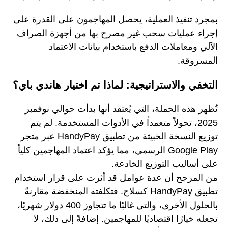
بمجرد تنفيذ العملية، يحصل المهاجمون على القدرة على
إجراء عمليات سحب غير مصرح بها من أجهزة الصراف
الآلي ومعاملات الدفع باستخدام بيانات الاعتماد
المسروقة.
التخفي والاستراتيجية: لماذا تم اختيار هاندي باي؟
تُظهر هذه الحملة، التي يُعتقد أنها بدأت حوالي نوفمبر
2025، تحولاً متعمداً في الأدوات المستخدمة. لم يتم
توزيع النسخة الخبيثة من تطبيق HandyPay عبر متجر
Google Play الرسمي، مما يؤكد اعتماد المهاجمين كلياً
على أساليب التوزيع الخادعة.
من المرجح أن عدة عوامل قد أثرت على قرار استخدام
تطبيق HandyPay كسلاح. فتكلفته المنخفضة مقارنةً
بالحلول الأخرى، والتي غالبًا ما تتجاوز 400 دولار شهريًا،
تجعله خيارًا اقتصاديًا للمهاجمين. إضافةً إلى ذلك، لا