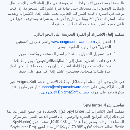
بالنسبة لمستخدمي الاشتراكات المدفوعة، في حال إلغاء الاشتراك، سيظل
بإمكانك الوصول إلى منتجاتك حتى نهاية فترة اشتراكك المدفوعة. إذا كنت
ترغب في استرداد قيمة اشتراكك الحالي، يجب عليك إلغاء الاشتراك وتقديم
طلب استرداد خلال 30 يومًا من تاريخ آخر عملية شراء، وستتوقف فورًا عن
تلقي جميع الميزات عند معالجة طلب الاسترداد.
يمكنك إلغاء الاشتراك أو الفترة التجريبية على النحو التالي:
انتقل إلى
www.enigmasoftware.com
وانقر على زر
"تسجيل
الدخول"
في الزاوية العلوية اليمنى.
قم بتسجيل الدخول باستخدام اسم المستخدم وكلمة المرور.
في قائمة التنقل، انتقل إلى
"الطلبات/التراخيص".
بجوار طلبك/
ترخيصك، ستجد زرًا لإلغاء اشتراكك إن وجد. ملاحظة: إذا كان لديك
عدة طلبات/منتجات، فسيتعين عليك إلغاء كل منها على حدة.
في حال وجود أي أسئلة أو مشاكل، يمكنك الاتصال بدعم EnigmaSoft عبر
البريد الإلكتروني على
support@enigmasoftware.com
أو عن طريق فتح
تذكرة دعم على موقع
حساب EnigmaSoft الإلكتروني
.
------
تفاصيل شراء SpyHunter
يمكنك أيضًا الاشتراك في SpyHunter فورًا للاستفادة من جميع الميزات، بما
في ذلك إزالة البرامج الضارة والوصول إلى قسم الدعم الفني عبر مركز
المساعدة، وذلك بسعر يبدأ عادةً من
$49.98
كل ستة أشهر (SpyHunter
Basic لنظام Windows) و
$79.98
أمريكيًا كل ستة أشهر (SpyHunter Pro