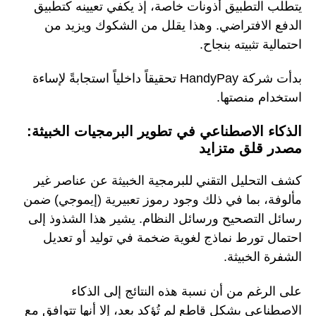
يتطلب التطبيق أذونات خاصة، إذ يكفي تعيينه كتطبيق
الدفع الافتراضي. وهذا يقلل من الشكوك ويزيد من
احتمالية تثبيته بنجاح.
بدأت شركة HandyPay تحقيقاً داخلياً استجابةً لإساءة
استخدام منصتها.
الذكاء الاصطناعي في تطوير البرمجيات الخبيثة:
مصدر قلق متزايد
كشف التحليل التقني للبرمجية الخبيثة عن عناصر غير
مألوفة، بما في ذلك وجود رموز تعبيرية (إيموجي) ضمن
رسائل التصحيح ورسائل النظام. يشير هذا الشذوذ إلى
احتمال تورط نماذج لغوية ضخمة في توليد أو تعديل
الشفرة الخبيثة.
على الرغم من أن نسبة هذه النتائج إلى الذكاء
الاصطناعي بشكل قاطع لم تُؤكد بعد، إلا أنها تتوافق مع