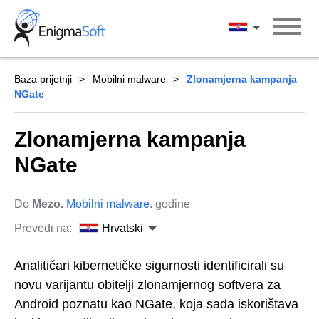
Skip
to
Hrvatski
content
Baza prijetnji
Mobilni malware
Zlonamjerna kampanja
NGate
Zlonamjerna kampanja
NGate
Do
Mezo.
Mobilni malware
. godine
Prevedi na:
Hrvatski
Analitičari kibernetičke sigurnosti identificirali su
novu varijantu obitelji zlonamjernog softvera za
Android poznatu kao NGate, koja sada iskorištava