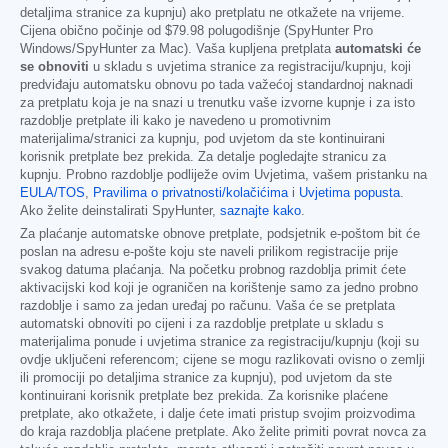
detaljima stranice za kupnju) ako pretplatu ne otkažete na vrijeme.
Cijena obično počinje od
$79.98
polugodišnje (SpyHunter Pro
Windows/SpyHunter za Mac). Vaša kupljena pretplata
automatski će
se obnoviti
u skladu s uvjetima stranice za registraciju/kupnju, koji
predviđaju automatsku obnovu po tada važećoj standardnoj naknadi
za pretplatu koja je na snazi u trenutku vaše izvorne kupnje i za isto
razdoblje pretplate ili kako je navedeno u promotivnim
materijalima/stranici za kupnju, pod uvjetom da ste kontinuirani
korisnik pretplate bez prekida. Za detalje pogledajte stranicu za
kupnju. Probno razdoblje podliježe ovim Uvjetima, vašem pristanku na
EULA/TOS
,
Pravilima o privatnosti/kolačićima
i
Uvjetima popusta
.
Ako želite deinstalirati SpyHunter,
saznajte kako
.
Za plaćanje automatske obnove pretplate, podsjetnik e-poštom bit će
poslan na adresu e-pošte koju ste naveli prilikom registracije prije
svakog datuma plaćanja. Na početku probnog razdoblja primit ćete
aktivacijski kod koji je ograničen na korištenje samo za jedno probno
razdoblje i samo za jedan uređaj po računu. Vaša će se pretplata
automatski obnoviti po cijeni i za razdoblje pretplate u skladu s
materijalima ponude i uvjetima stranice za registraciju/kupnju (koji su
ovdje uključeni referencom; cijene se mogu razlikovati ovisno o zemlji
ili promociji po detaljima stranice za kupnju), pod uvjetom da ste
kontinuirani korisnik pretplate bez prekida. Za korisnike plaćene
pretplate, ako otkažete, i dalje ćete imati pristup svojim proizvodima
do kraja razdoblja plaćene pretplate. Ako želite primiti povrat novca za