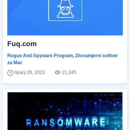
Fuq.com
Rogue Anti-Spyware Program
,
Zlonamjerni softver
za Mac
lipanj 26, 2023
21,245