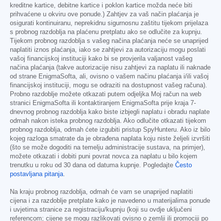
kreditne kartice, debitne kartice i poklon kartice možda neće biti
prihvaćene u okviru ove ponude.) Zahtjev za vaš način plaćanja je
osigurati kontinuiranu, neprekidnu sigurnosnu zaštitu tijekom prijelaza
s probnog razdoblja na plaćenu pretplatu ako se odlučite za kupnju.
Tijekom probnog razdoblja s vašeg načina plaćanja neće se unaprijed
naplatiti iznos plaćanja, iako se zahtjevi za autorizaciju mogu poslati
vašoj financijskoj instituciji kako bi se provjerila valjanost vašeg
načina plaćanja (takve autorizacije nisu zahtjevi za naplatu ili naknade
od strane EnigmaSofta, ali, ovisno o vašem načinu plaćanja i/ili vašoj
financijskoj instituciji, mogu se odraziti na dostupnost vašeg računa).
Probno razdoblje možete otkazati putem odjeljka Moj račun na web
stranici EnigmaSofta ili kontaktiranjem EnigmaSofta prije kraja 7-
dnevnog probnog razdoblja kako biste izbjegli naplatu i obradu naplate
odmah nakon isteka probnog razdoblja. Ako odlučite otkazati tijekom
probnog razdoblja, odmah ćete izgubiti pristup SpyHunteru. Ako iz bilo
kojeg razloga smatrate da je obrađena naplata koju niste željeli izvršiti
(što se može dogoditi na temelju administracije sustava, na primjer),
možete otkazati i dobiti puni povrat novca za naplatu u bilo kojem
trenutku u roku od 30 dana od datuma kupnje. Pogledajte
Često
postavljana pitanja
.
Na kraju probnog razdoblja, odmah će vam se unaprijed naplatiti
cijena i za razdoblje pretplate kako je navedeno u materijalima ponude
i uvjetima stranice za registraciju/kupnju (koji su ovdje uključeni
referencom; cijene se mogu razlikovati ovisno o zemlji ili promociji po