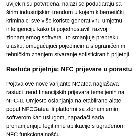
uvijek nisu potvrđena, nalazi se podudaraju sa
širim industrijskim trendom u kojem kibernetički
kriminalci sve više koriste generativnu umjetnu
inteligenciju kako bi pojednostavili razvoj
zlonamjernog softvera. To smanjuje prepreku
ulasku, omogućujući pojedincima s ograničenim
tehničkim znanjem stvaranje sofisticiranih prijetnji.
Rastuća prijetnja: NFC prijevare u porastu
Pojava ove nove varijante NGatea naglašava
rastući trend financijskih prijevara temeljenih na
NFC-u. Umjesto oslanjanja na etablirane alate
poput NFCGatea ili platformi sa zlonamjernim
softverom kao uslugom, napadači sada
prenamjenjuju legitimne aplikacije s ugrađenom
NFC funkcionalnošću.