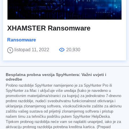
XHAMSTER Ransomware
Ransomware
listopad 11, 2022
20,930
Besplatna probna verzija SpyHuntera: Važni uvjeti i
odredbe
Probno razdoblje SpyHunter namijenjeno je za SpyHunter Pro ili
SpyHunter za Mac i uključuje više uređaja (kako je navedeno u
promotivnim materijalima/stranici za kupnju) za jednokratno 7-dnevno
probno razdoblje, nudeći sveobuhvatnu funkcionalnost otkrivanja i
uklanjanja zlonamjernog softvera, visokoučinkovite zaštite za aktivnu
zaštitu vašeg sustava od prijetnji zlonamjernog softvera i pristup
našem timu za tehničku podršku putem SpyHunter HelpDeska.
Tijekom probnog razdoblja neće vam se naplatiti unaprijed, iako je za
aktivaciju probnog razdoblja potrebna kreditna kartica. (Prepaid