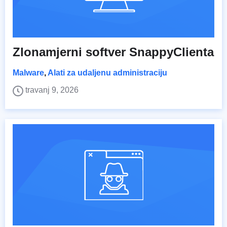
Zlonamjerni softver SnappyClienta
Malware
,
Alati za udaljenu administraciju
travanj 9, 2026