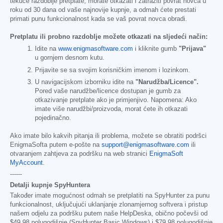
tekuće razdoblje pretplate, morate otkazati i zatražiti povrat novca u
roku od 30 dana od vaše najnovije kupnje, a odmah ćete prestati
primati punu funkcionalnost kada se vaš povrat novca obradi.
Pretplatu ili probno razdoblje možete otkazati na sljedeći način:
Idite na
www.enigmasoftware.com
i kliknite gumb
"Prijava"
u gornjem desnom kutu.
Prijavite se sa svojim korisničkim imenom i lozinkom.
U navigacijskom izborniku idite na
"Narudžba/Licence".
Pored vaše narudžbe/licence dostupan je gumb za
otkazivanje pretplate ako je primjenjivo. Napomena: Ako
imate više narudžbi/proizvoda, morat ćete ih otkazati
pojedinačno.
Ako imate bilo kakvih pitanja ili problema, možete se obratiti podršci
EnigmaSofta putem e-pošte na
support@enigmasoftware.com
ili
otvaranjem zahtjeva za podršku na web stranici
EnigmaSoft
MyAccount
.
------
Detalji kupnje SpyHuntera
Također imate mogućnost odmah se pretplatiti na SpyHunter za punu
funkcionalnost, uključujući uklanjanje zlonamjernog softvera i pristup
našem odjelu za podršku putem naše HelpDeska, obično počevši od
$49.98
polugodišnje (SpyHunter Basic Windows) i
$79.98
polugodišnje