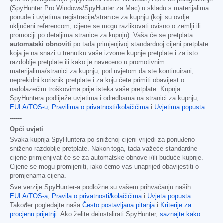
(SpyHunter Pro Windows/SpyHunter za Mac) u skladu s materijalima
ponude i uvjetima registracije/stranice za kupnju (koji su ovdje
uključeni referencom; cijene se mogu razlikovati ovisno o zemlji ili
promociji po detaljima stranice za kupnju). Vaša će se pretplata
automatski obnoviti
po tada primjenjivoj standardnoj cijeni pretplate
koja je na snazi u trenutku vaše izvorne kupnje pretplate i za isto
razdoblje pretplate ili kako je navedeno u promotivnim
materijalima/stranici za kupnju, pod uvjetom da ste kontinuirani,
neprekidni korisnik pretplate i za koju ćete primiti obavijest o
nadolazećim troškovima prije isteka vaše pretplate. Kupnja
SpyHuntera podliježe uvjetima i odredbama na stranici za kupnju,
EULA/TOS-u
,
Pravilima o privatnosti/kolačićima
i
Uvjetima popusta
.
------
Opći uvjeti
Svaka kupnja SpyHuntera po sniženoj cijeni vrijedi za ponuđeno
sniženo razdoblje pretplate. Nakon toga, tada važeće standardne
cijene primjenjivat će se za automatske obnove i/ili buduće kupnje.
Cijene se mogu promijeniti, iako ćemo vas unaprijed obavijestiti o
promjenama cijena.
Sve verzije SpyHunter-a podložne su vašem prihvaćanju naših
EULA/TOS-a
,
Pravila o privatnosti/kolačićima
i
Uvjeta popusta
.
Također pogledajte naša
Često postavljana pitanja
i
Kriterije za
procjenu prijetnji
. Ako želite deinstalirati SpyHunter,
saznajte kako
.