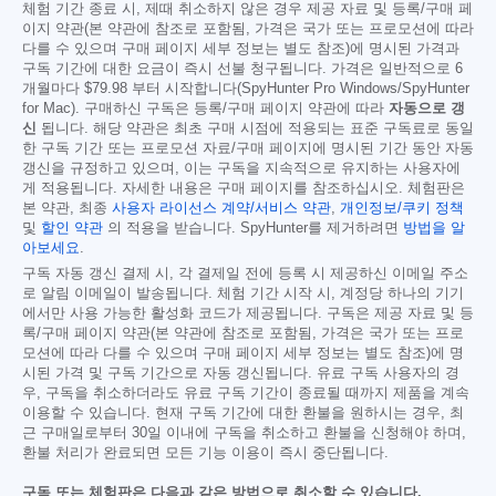
체험 기간 종료 시, 제때 취소하지 않은 경우 제공 자료 및 등록/구매 페
이지 약관(본 약관에 참조로 포함됨, 가격은 국가 또는 프로모션에 따라
다를 수 있으며 구매 페이지 세부 정보는 별도 참조)에 명시된 가격과
구독 기간에 대한 요금이 즉시 선불 청구됩니다. 가격은 일반적으로 6
개월마다
$79.98
부터 시작합니다(SpyHunter Pro Windows/SpyHunter
for Mac). 구매하신 구독은 등록/구매 페이지 약관에 따라
자동으로 갱
신
됩니다. 해당 약관은 최초 구매 시점에 적용되는 표준 구독료로 동일
한 구독 기간 또는 프로모션 자료/구매 페이지에 명시된 기간 동안 자동
갱신을 규정하고 있으며, 이는 구독을 지속적으로 유지하는 사용자에
게 적용됩니다. 자세한 내용은 구매 페이지를 참조하십시오. 체험판은
본 약관, 최종
사용자 라이선스 계약/서비스 약관
,
개인정보/쿠키 정책
및
할인 약관
의 적용을 받습니다. SpyHunter를 제거하려면
방법을 알
아보세요
.
구독 자동 갱신 결제 시, 각 결제일 전에 등록 시 제공하신 이메일 주소
로 알림 이메일이 발송됩니다. 체험 기간 시작 시, 계정당 하나의 기기
에서만 사용 가능한 활성화 코드가 제공됩니다. 구독은 제공 자료 및 등
록/구매 페이지 약관(본 약관에 참조로 포함됨, 가격은 국가 또는 프로
모션에 따라 다를 수 있으며 구매 페이지 세부 정보는 별도 참조)에 명
시된 가격 및 구독 기간으로 자동 갱신됩니다. 유료 구독 사용자의 경
우, 구독을 취소하더라도 유료 구독 기간이 종료될 때까지 제품을 계속
이용할 수 있습니다. 현재 구독 기간에 대한 환불을 원하시는 경우, 최
근 구매일로부터 30일 이내에 구독을 취소하고 환불을 신청해야 하며,
환불 처리가 완료되면 모든 기능 이용이 즉시 중단됩니다.
구독 또는 체험판은 다음과 같은 방법으로 취소할 수 있습니다.