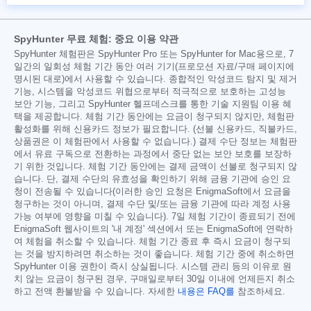
SpyHunter 무료 체험: 중요 이용 약관
SpyHunter 체험판은 SpyHunter Pro 또는 SpyHunter for Mac용으로, 7
일간의 일회성 체험 기간 동안 여러 기기(프로모션 자료/구매 페이지에
명시된 대로)에서 사용할 수 있습니다. 종합적인 악성코드 탐지 및 제거
기능, 시스템을 악성코드 위협으로부터 적극적으로 보호하는 고성능
보안 기능, 그리고 SpyHunter 헬프데스크를 통한 기술 지원팀 이용 혜
택을 제공합니다. 체험 기간 동안에는 요금이 청구되지 않지만, 체험판
활성화를 위해 신용카드 정보가 필요합니다. (선불 신용카드, 직불카드,
상품권은 이 체험판에서 사용할 수 없습니다.) 결제 수단 정보는 체험판
에서 유료 구독으로 전환하는 과정에서 중단 없는 보안 보호를 보장하
기 위한 것입니다. 체험 기간 동안에는 결제 금액이 선불로 청구되지 않
습니다. 단, 결제 수단의 유효성을 확인하기 위해 금융 기관에 승인 요
청이 전송될 수 있습니다(이러한 승인 요청은 EnigmaSoft에서 요금을
청구하는 것이 아니며, 결제 수단 및/또는 금융 기관에 따라 계정 사용
가능 여부에 영향을 미칠 수 있습니다). 7일 체험 기간이 종료되기 전에
EnigmaSoft 웹사이트의 '내 계정' 섹션에서 또는 EnigmaSoft에 연락하
여 체험을 취소할 수 있습니다. 체험 기간 종료 후 즉시 요금이 청구되
는 것을 방지하려면 취소하는 것이 좋습니다. 체험 기간 중에 취소하면
SpyHunter 이용 권한이 즉시 상실됩니다. 시스템 관리 등의 이유로 원
치 않는 요금이 청구된 경우, 구매일로부터 30일 이내에 언제든지 취소
하고 전액 환불받을 수 있습니다. 자세한
내용은 FAQ를
참조하세요.