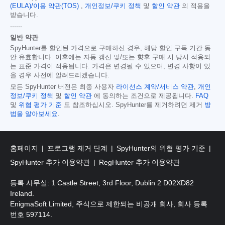
(EULA)/이용 약관(TOS)
,
개인정보/쿠키 정책
및
할인 약관
의 적용을
받습니다.
------
일반 약관
SpyHunter를 할인된 가격으로 구매하신 경우, 해당 할인 구독 기간 동
안 유효합니다. 이후에는 자동 갱신 및/또는 향후 구매 시 당시 적용되
는 표준 가격이 적용됩니다. 가격은 변경될 수 있으며, 변경 사항이 있
을 경우 사전에 알려드리겠습니다.
모든 SpyHunter 버전은 최종 사용자
라이선스 계약/서비스 약관
,
개인
정보/쿠키 정책
및
할인 약관
에 동의하는 조건으로 제공됩니다.
FAQ
및
위협 평가 기준
도 참조하십시오. SpyHunter를 제거하려면 제거
방
법을 알아보세요
.
홈페이지
프로그램 제거 단계
SpyHunter의 위협 평가 기준
SpyHunter 추가 이용약관
RegHunter 추가 이용약관
등록 사무실: 1 Castle Street, 3rd Floor, Dublin 2 D02XD82
Ireland.
EnigmaSoft Limited, 주식으로 제한되는 비공개 회사, 회사 등록
번호 597114.