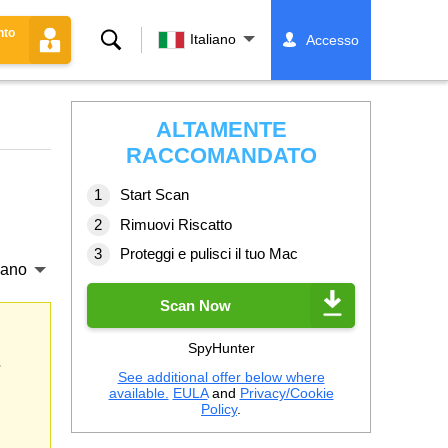
nto
Ricerca
Italiano
Accesso
ALTAMENTE
RACCOMANDATO
Start Scan
Rimuovi Riscatto
Proteggi e pulisci il tuo Mac
liano
Scan Now
SpyHunter
s
See additional offer below where
available.
EULA
and
Privacy/Cookie
Policy
.