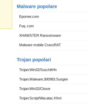
Malware popolare
Eporner.com
Fuq. com
XHAMSTER Ransomware
Malware mobile CraxsRAT
Trojan popolari
Trojan:Win32/Suschil!rfn
Trojan.Malware.300983.Susgen
Trojan:Win32/Cloxer
Trojan:Script/Wacatac.H!ml