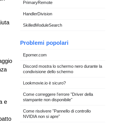
PrimaryRemote
HandlerDivision
iuta
SkilledModuleSearch
Problemi popolari
Eporner.com
saggio
Discord mostra lo schermo nero durante la
nza
condivisione dello schermo
Lookmovie.io è sicuro?
Come correggere l'errore "Driver della
stampante non disponibile"
a e
Come risolvere "Pannello di controllo
NVIDIA non si apre"
patto