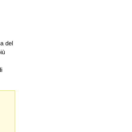
a del
iù
i