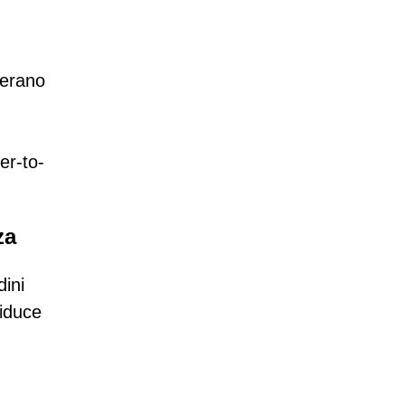
herano
er-to-
za
dini
riduce