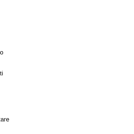
so
ti
tare