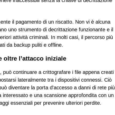
enere inaccessibili senza la chiave di decrittazione
mente il pagamento di un riscatto. Non vi è alcuna
cano uno strumento di decrittazione funzionante e il
ori attività criminali. In molti casi, il percorso più
 dati da backup puliti e offline.
oltre l’attacco iniziale
 può continuare a crittografare i file appena creati
postarsi lateralmente tra i dispositivi connessi. Ciò
ò diventare la porta d'accesso a danni di rete più
a interessato e una scansione approfondita con un
ggi essenziali per prevenire ulteriori perdite.