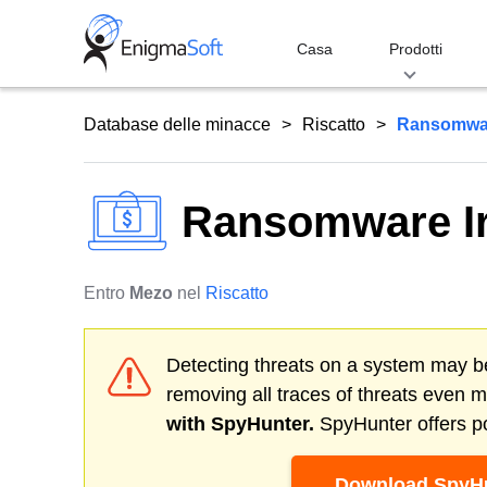
Skip
to
Casa
Prodotti
content
Database delle minacce
Riscatto
Ransomwar
Ransomware I
Entro
Mezo
nel
Riscatto
Detecting threats on a system may be
removing all traces of threats even 
with SpyHunter.
SpyHunter offers po
Download SpyHu