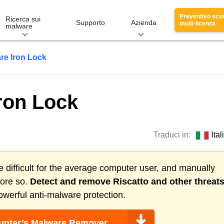
Preventivo sco
Ricerca sui
Supporto
Azienda
multi-licenza
malware
e Iron Lock
ron Lock
Traduci in:
Ita
 difficult for the average computer user, and manually
more so.
Detect and remove
Riscatto
and other threat
werful anti-malware protection.
nter’s Malware Remover