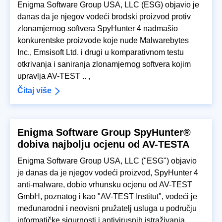
Enigma Software Group USA, LLC (ESG) objavio je
danas da je njegov vodeći brodski proizvod protiv
zlonamjernog softvera SpyHunter 4 nadmašio
konkurentske proizvode koje nude Malwarebytes
Inc., Emsisoft Ltd. i drugi u komparativnom testu
otkrivanja i saniranja zlonamjernog softvera kojim
upravlja AV-TEST .. ,
Čitaj više
Enigma Software Group SpyHunter®
dobiva najbolju ocjenu od AV-TESTA
Enigma Software Group USA, LLC ("ESG") objavio
je danas da je njegov vodeći proizvod, SpyHunter 4
anti-malware, dobio vrhunsku ocjenu od AV-TEST
GmbH, poznatog i kao "AV-TEST Institut", vodeći je
međunarodni i neovisni pružatelj usluga u području
informatičke sigurnosti i antivirusnih istraživanja ...