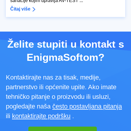
sanacije kojim upravlja AV-TEST ...
Čitaj više
Želite stupiti u kontakt s
EnigmaSoftom?
Kontaktirajte nas za tisak, medije,
partnerstvo ili općenite upite. Ako imate
tehničko pitanje o proizvodu ili usluzi,
pogledajte naša
često postavljana pitanja
ili
kontaktirajte podršku
.