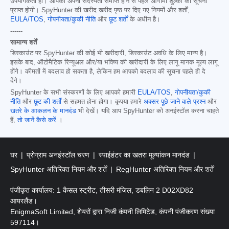
उपयोगकर्ता हों। आपको अपनी सदस्यता समाप्त होने से पहले आगामी शुल्कों की सूचना
प्राप्त होगी। SpyHunter की खरीद खरीद पृष्ठ पर दिए गए नियमों और शर्तों,
EULA/TOS
,
गोपनीयता/कुकी नीति
और
छूट शर्तों
के अधीन है।
------
सामान्य शर्तें
डिस्काउंट पर SpyHunter की कोई भी खरीदारी, डिस्काउंट अवधि के लिए मान्य है।
इसके बाद, ऑटोमैटिक रिन्यूअल और/या भविष्य की खरीदारी के लिए लागू मानक मूल्य लागू
होंगे। कीमतों में बदलाव हो सकता है, लेकिन हम आपको बदलाव की सूचना पहले ही दे
देंगे।
SpyHunter के सभी संस्करणों के लिए आपको हमारी
EULA/TOS
,
गोपनीयता/कुकी
नीति
और
छूट की शर्तों
से सहमत होना होगा। कृपया हमारे
अक्सर पूछे जाने वाले प्रश्न
और
खतरे के आकलन के मानदंड
भी देखें। यदि आप SpyHunter को अनइंस्टॉल करना चाहते
हैं,
तो जानें कैसे करें
।
घर
प्रोग्राम अनइंस्टॉल चरण
स्पाईहंटर का खतरा मूल्यांकन मानदंड
SpyHunter अतिरिक्त नियम और शर्तें
RegHunter अतिरिक्त नियम और शर्तें
पंजीकृत कार्यालय: 1 कैसल स्ट्रीट, तीसरी मंजिल, डबलिन 2 D02XD82
आयरलैंड।
EnigmaSoft Limited, शेयरों द्वारा निजी कंपनी लिमिटेड, कंपनी पंजीकरण संख्या
597114।