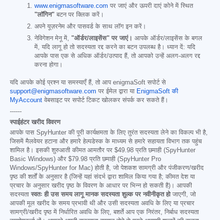
www.enigmasoftware.com
पर जाएं और ऊपरी दाएं कोने में स्थित
"लॉगिन"
बटन पर क्लिक करें।
अपने यूज़रनेम और पासवर्ड के साथ लॉग इन करें।
नेविगेशन मेनू में,
"ऑर्डर/लाइसेंस" पर जाएं।
आपके ऑर्डर/लाइसेंस के बगल
में, यदि लागू हो तो सदस्यता रद्द करने का बटन उपलब्ध है। ध्यान दें: यदि
आपके पास एक से अधिक ऑर्डर/उत्पाद हैं, तो आपको उन्हें अलग-अलग रद्द
करना होगा।
यदि आपके कोई प्रश्न या समस्याएँ हैं, तो आप enigmaSoft सपोर्ट से
support@enigmasoftware.com
पर ईमेल द्वारा या
EnigmaSoft की
MyAccount
वेबसाइट पर सपोर्ट टिकट खोलकर संपर्क कर सकते हैं।
------
स्पाईहंटर खरीद विवरण
आपके पास SpyHunter की पूरी कार्यक्षमता के लिए तुरंत सदस्यता लेने का विकल्प भी है,
जिसमें मैलवेयर हटाना और हमारे हेल्पडेस्क के माध्यम से हमारे सहायता विभाग तक पहुंच
शामिल है। इसकी शुरुआती कीमत आमतौर पर
$49.98
प्रति छमाही (SpyHunter
Basic Windows) और
$79.98
प्रति छमाही (SpyHunter Pro
Windows/SpyHunter for Mac) होती है, जो पेशकश सामग्री और पंजीकरण/खरीद
पृष्ठ की शर्तों के अनुसार है (जिन्हें यहां संदर्भ द्वारा शामिल किया गया है; कीमत देश या
प्रचार के अनुसार खरीद पृष्ठ के विवरण के आधार पर भिन्न हो सकती है)। आपकी
सदस्यता
स्वतः ही उस समय लागू मानक सदस्यता शुल्क पर नवीनीकृत हो
जाएगी, जो
आपकी मूल खरीद के समय प्रभावी थी और उसी सदस्यता अवधि के लिए या प्रचार
सामग्री/खरीद पृष्ठ में निर्धारित अवधि के लिए, बशर्ते आप एक निरंतर, निर्बाध सदस्यता