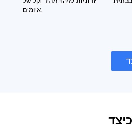
כבתית
זדוניות
לזיהוי מהיר וקל של
איומים.