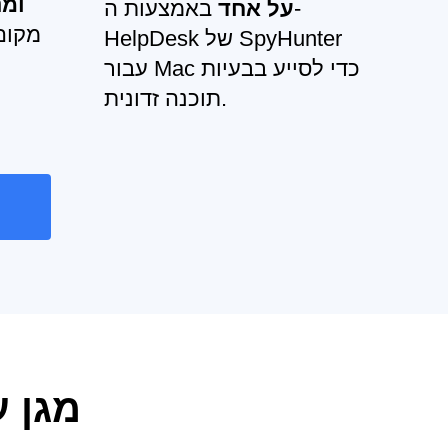
ומנ
על אחד
באמצעות ה-
מקום 
HelpDesk של SpyHunter
עבור Mac כדי לסייע בבעיות
תוכנה זדונית.
ר
כיצד nter for Mac