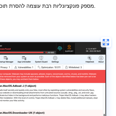
SpyHunter עבור Mac מספק פונקציונליות רבת עוצמה להסרת תוכנות זדוניות, תמיכה טכנית אחד על אחד בעת הצורך ותכונות אבטחה אחרות.