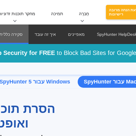
עת הנחה מרובה
חֶברָה
תמיכה
מחקר תוכנות זדוניות
רישיונות
SpyHunter HelpDes
מאפיינים
איך זה עובד
סקירה כללית
 Security for FREE
to Block Bad Sites for Goog
Ma
SpyHunter עבור
Windows
SpyHunter 5 עבור
הסרת תוכנו
ואופט