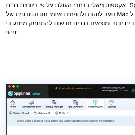
אקספוננציאלי ברחבי העולם על פי דיווחים רבים. SpyHunter עבור Mac
נועד לזהות ולהפחית איומי תוכנה זדונית של Mac ההולכים וגדלים ככל
ים יותר ומוצאים דרכים חדשות להתחמק ממנגנוני
זיהוי.