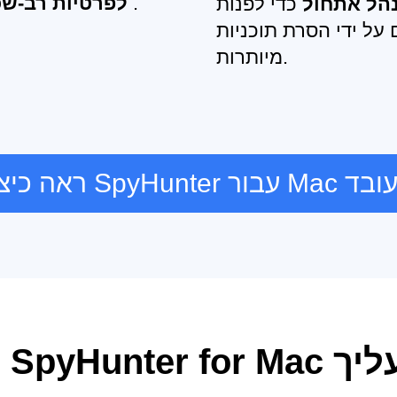
.
לפרטיות רב-ש
הל אתחול
כדי לפנות
על ידי הסרת תוכניות
מיותרות.
אה כיצד SpyHunter עבור Mac עובד
SpyHu מגן עליך