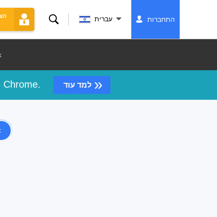
הצ
לחפש
עברית
התחברות
k
»
le Chrome.
למד עוד
c