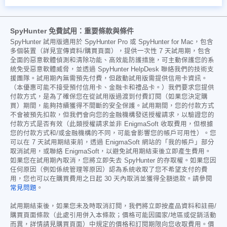
SpyHunter 免費試用：重要條款與條件
SpyHunter 試用版適用於 SpyHunter Pro 或 SpyHunter for Mac，包含
多個裝置（詳見宣傳資料/購買頁面），提供一次性 7 天試用期，包含
全面的惡意軟體偵測和清除功能、高效能防護措施，可主動保護您的系
統免受惡意軟體威脅，並透過 SpyHunter HelpDesk 聯絡我們的技術支
援團隊。試用期內無需預先付費，但啟動試用版需提供信用卡資訊。
（本優惠可能不接受預付信用卡、金融卡和禮品卡。）我們要求您提供
付款方式，是為了確保您在從試用版過渡到付費訂閱（如果您決定購
買）期間，能夠持續獲得不間斷的安全保護。試用期間，您的付款方式
不會被預先扣款，但我們會向您的金融機構發送授權請求，以驗證您的
付款方式是否有效（此類授權請求並非 EnigmaSoft 收取費用，但根據
您的付款方式和/或金融機構的不同，可能會影響您的帳戶可用性）。您
可以在 7 天試用期結束前，透過 EnigmaSoft 網站的「我的帳戶」部分
取消試用，或聯絡 EnigmaSoft，以避免試用期結束後立即產生費用。
如果您在試用期內取消，您將立即失去 SpyHunter 的存取權。如果您因
任何原因（例如係統管理等原因）認為系統收取了您不希望支付的費
用，您也可以在購買費用之日起 30 天內取消並獲得全額退款。請參閱
常見問題
。
試用期結束後，如果您未及時取消訂閱，我們將立即按產品資料和註冊/
購買頁面條款（此處引用併入本條款；價格可能因國家/地區或促銷活動
而異，詳情請見購買頁面）中規定的價格和訂閱期限向您收取費用。價