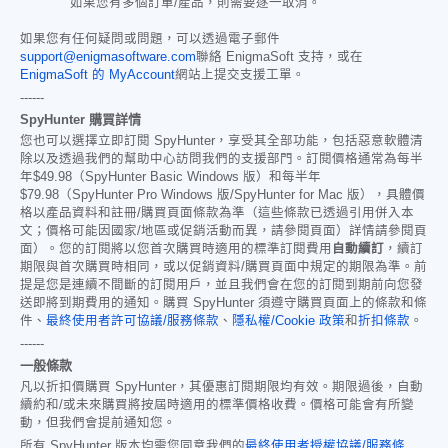
如果您有多個訂單/產品，則需要逐一取消。
如果您有任何疑問或問題，可以透過電子郵件
support@enigmasoftware.com
聯絡 EnigmaSoft 支持，或在
EnigmaSoft 的 MyAccount
網站上提交支援工單。
------
SpyHunter 購買詳情
您也可以選擇立即訂閱 SpyHunter，享受其全部功能，包括惡意軟體清
除以及透過我們的幫助中心訪問我們的支援部門。訂閱價格通常為每半
年
$49.98
（SpyHunter Basic Windows 版）和每半年
$79.98
（SpyHunter Pro Windows 版/SpyHunter for Mac 版），具體價
格以產品資料和註冊/購買頁面條款為準（這些條款已透過引用併入本
文；價格可能因國家/地區或促銷活動而異，請參閱頁面）詳情請參閱頁
面）。您的訂閱將以您首次購買時適用的標準訂閱費用
自動續訂
，續訂
期限與首次購買時相同，或以促銷資料/購買頁面中規定的期限為準。前
提是您是連續不間斷的訂閱用戶，並且我們會在您的訂閱到期前向您發
送即將到期費用的通知。購買 SpyHunter 須遵守購買頁面上的條款和條
件、
最終使用者許可協議/服務條款
、
隱私權/Cookie 政策
和
折扣條款
。
------
一般條款
凡以折扣價購買 SpyHunter，其優惠訂閱期限均有效。期限過後，自動
續約和/或未來購買將按屆時適用的標準價格收費。價格可能會有所變
動，但我們會提前通知您。
所有 SpyHunter 版本均需您同意我們的
最終使用者授權協議/服務條