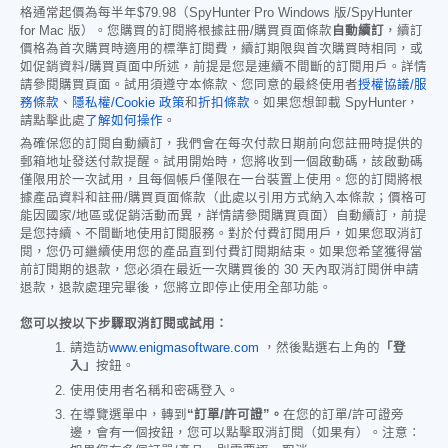
格通常起價為每半年
$79.98
（SpyHunter Pro Windows 版/SpyHunter
for Mac 版）。您購買的訂閱將根據註冊/購買頁面條款
自動續訂
，續訂
價格為首次購買時適用的標準訂閱費，續訂期限與首次購買時相同，或
如促銷資料/購買頁面中所述，前提是您是連續不間斷的訂閱用戶。詳情
請參閱購買頁面。試用須遵守本條款、您同意的最終使用者
授權協議/服
務條款
、
隱私權/Cookie 政策
和
折扣條款
。如果您想卸載 SpyHunter，
請點擊此處
了解如何操作
。
為確保您的訂閱自動續訂，我們會在每次付款日期前向您註冊時提供的
郵箱地址發送付款提醒。試用開始時，您將收到一個啟動碼，該啟動碼
僅限用於一次試用，且每個帳戶僅限在一台裝置上使用。您的訂閱將根
據產品資料和註冊/購買頁面條款（此處以引用方式納入本條款；價格可
能因國家/地區或促銷活動而異，詳情請參閱購買頁面）自動續訂，前提
是您持續、不間斷地使用訂閱服務。對於付費訂閱用戶，如果您取消訂
閱，您仍可繼續使用您的產品直到付費訂閱期結束。如果您希望獲得當
前訂閱期的退款，您必須在最近一次購買後的 30 天內取消訂閱併申請
退款，退款處理完畢後，您將立即停止使用全部功能。
您可以按以下步驟取消訂閱或試用：
請造訪
www.enigmasoftware.com
，然後點選右上角的
「登
入」
按鈕。
使用使用者名稱和密碼登入。
在導覽選單中，轉到
“訂單/許可證”。
在您的訂單/許可證旁
邊，會有一個按鈕，您可以點擊取消訂閱（如果有）。注意：