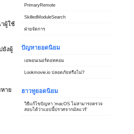
PrimaryRemote
SkilledModuleSearch
ผู้ใช้
ฝ่ายจัดการ
ปัญหายอดนิยม
ังผู้
เอพอนเนอร์ดอทคอม
Lookmovie.io ปลอดภัยหรือไม่?
ียหาย
ฮาวทูยอดนิยม
วิธีแก้ไขปัญหา 'macOS ไม่สามารถตรวจ
สอบได้ว่าแอปนี้ปราศจากมัลแวร์'