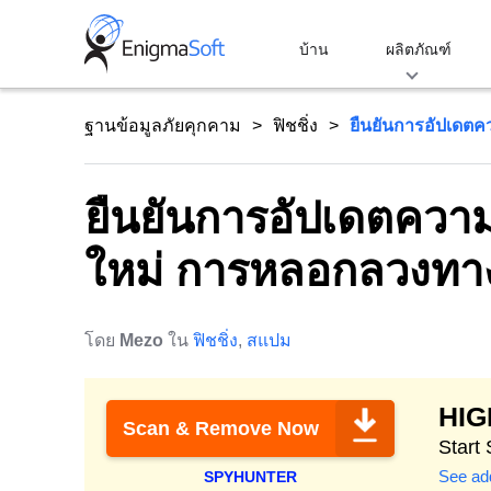
Skip
to
บ้าน
ผลิตภัณฑ์
content
ฐานข้อมูลภัยคุกคาม
ฟิชชิ่ง
ยืนยันการอัปเดตค
ยืนยันการอัปเดตควา
ใหม่ การหลอกลวงทาง
โดย
Mezo
ใน
ฟิชชิ่ง
,
สแปม
HI
Scan & Remove Now
Start
See add
SPYHUNTER