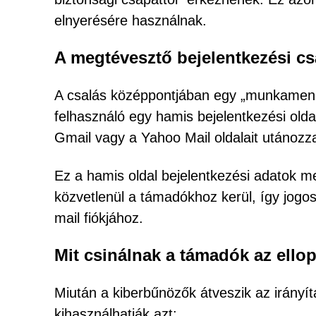
elnyerésére használnak.
A megtévesztő bejelentkezési c
A csalás középpontjában egy „munkamenet m
felhasználó egy hamis bejelentkezési oldal
Gmail vagy a Yahoo Mail oldalait utánozz
Ez a hamis oldal bejelentkezési adatok m
közvetlenül a támadókhoz kerül, így jogos
mail fiókjához.
Mit csinálnak a támadók az ellop
Miután a kiberbűnözők átveszik az irányít
kihasználhatják azt: