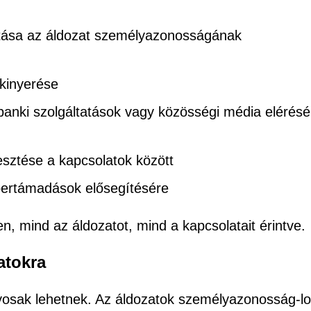
tása az áldozat személyazonosságának
 kinyerése
 banki szolgáltatások vagy közösségi média elérés
jesztése a kapcsolatok között
ibertámadások elősegítésére
n, mind az áldozatot, mind a kapcsolatait érintve.
atokra
osak lehetnek. Az áldozatok személyazonosság-lo