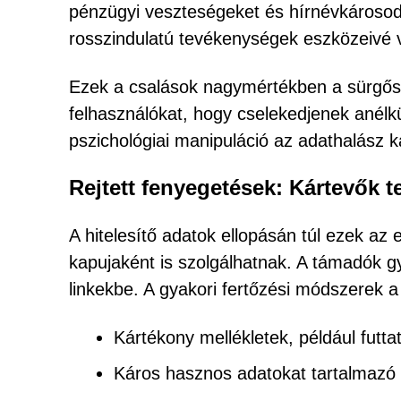
pénzügyi veszteségeket és hírnévkárosodá
rosszindulatú tevékenységek eszközeivé vá
Ezek a csalások nagymértékben a sürgőssé
felhasználókat, hogy cselekedjenek anélkü
pszichológiai manipuláció az adathalász 
Rejtett fenyegetések: Kártevők t
A hitelesítő adatok ellopásán túl ezek az
kapujaként is szolgálhatnak. A támadók g
linkekbe. A gyakori fertőzési módszerek 
Kártékony mellékletek, például fut
Káros hasznos adatokat tartalmazó