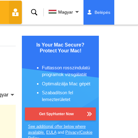
Keresés
Magyar
Belépés
Is Your Mac Secure?
Protect Your Mac!
Futtasson rosszindulatú
programok vizsgálatát
Optimalizálja Mac gépét
Szabadítson fel
gyar
lemezterületet
Get SpyHunter Now
See additional offer below where
available.
EULA
and
Privacy/Cookie