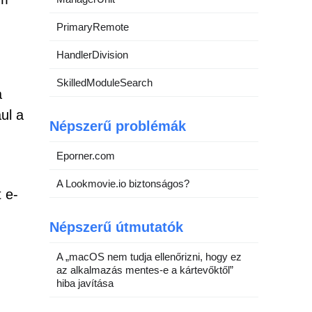
PrimaryRemote
HandlerDivision
SkilledModuleSearch
a
ul a
Népszerű problémák
Eporner.com
A Lookmovie.io biztonságos?
 e-
Népszerű útmutatók
A „macOS nem tudja ellenőrizni, hogy ez
az alkalmazás mentes-e a kártevőktől”
hiba javítása