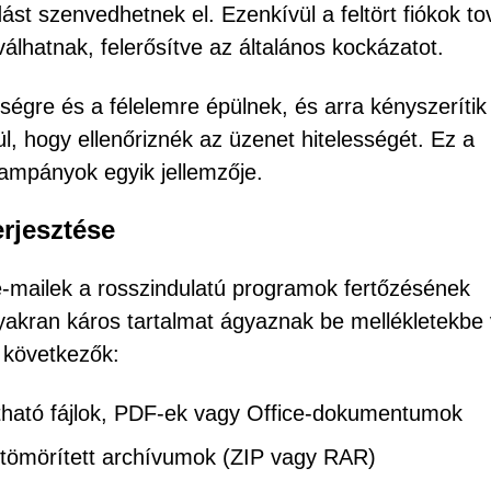
st szenvedhetnek el. Ezenkívül a feltört fiókok to
lhatnak, felerősítve az általános kockázatot.
gre és a félelemre épülnek, és arra kényszerítik
l, hogy ellenőriznék az üzenet hitelességét. Ez a
kampányok egyik jellemzője.
erjesztése
 e-mailek a rosszindulatú programok fertőzésének
yakran káros tartalmat ágyaznak be mellékletekbe
a következők:
tatható fájlok, PDF-ek vagy Office-dokumentumok
 tömörített archívumok (ZIP vagy RAR)