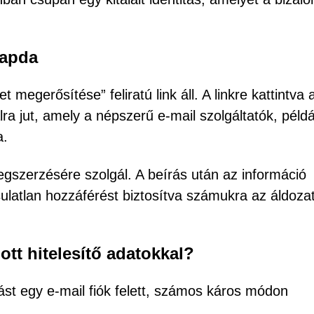
sapda
egerősítése” feliratú link áll. A linkre kattintva 
ra jut, amely a népszerű e-mail szolgáltatók, példá
a.
egszerzésére szolgál. A beírás után az információ
ulatlan hozzáférést biztosítva számukra az áldozat
ott hitelesítő adatokkal?
ást egy e-mail fiók felett, számos káros módon