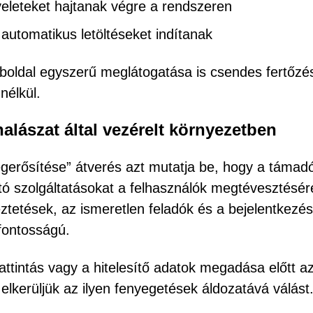
veleteket hajtanak végre a rendszeren
 automatikus letöltéseket indítanak
boldal egyszerű meglátogatása is csendes fertőzé
 nélkül.
lászat által vezérelt környezetben
megerősítése” átverés azt mutatja be, hogy a támad
ó szolgáltatásokat a felhasználók megtévesztésér
tetések, az ismeretlen feladók és a bejelentkezés
 fontosságú.
attintás vagy a hitelesítő adatok megadása előtt a
lkerüljük az ilyen fenyegetések áldozatává válást