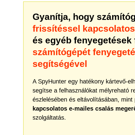
Gyanítja, hogy számító
frissítéssel kapcsolato
és egyéb fenyegetések 
számítógépét fenyeget
segítségével
A SpyHunter egy hatékony kártevő-elhá
segítse a felhasználókat mélyreható 
észlelésében és eltávolításában, mint
kapcsolatos e-mailes csalás meger
szolgáltatás.