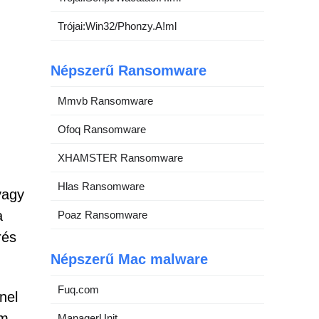
Trójai:Win32/Phonzy.A!ml
Népszerű Ransomware
Mmvb Ransomware
Ofoq Ransomware
XHAMSTER Ransomware
Hlas Ransomware
vagy
a
Poaz Ransomware
rés
Népszerű Mac malware
Fuq.com
nel
om
ManagerUnit