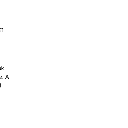
st
ók
e. A
i
z
.