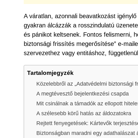
A váratlan, azonnali beavatkozást igénylő
gyakran álcázzák a rosszindulatú üzenetek
és pánikot keltsenek. Fontos felismerni, 
biztonsági frissítés megerősítése” e-mail
szervezethez vagy entitáshoz, függetlenül
Tartalomjegyzék
Közelebbről az „Adatvédelmi biztonsági fr
A megtévesztő bejelentkezési csapda
Mit csinálnak a támadók az ellopott hitel
A szélesebb körű hatás az áldozatokra
Rejtett fenyegetések: Kártevők terjesztés
Biztonságban maradni egy adathalászat á