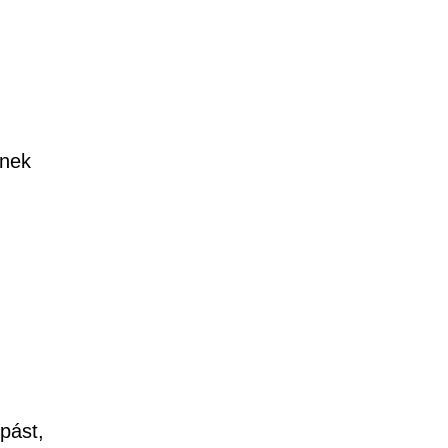
ének
pást,