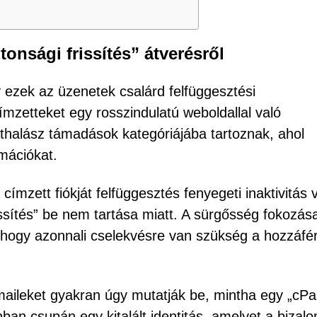
onsági frissítés” átverésről
 ezek az üzenetek csalárd felfüggesztési
ímzetteket egy rosszindulatú weboldallal való
thalász támadások kategóriájába tartoznak, ahol
mációkat.
 címzett fiókját felfüggesztés fenyegeti inaktivitás 
rissítés” be nem tartása miatt. A sürgősség fokozás
hogy azonnali cselekvésre van szükség a hozzáfé
e-maileket gyakran úgy mutatják be, mintha egy „cPa
ban csupán egy kitalált identitás, amelyet a bizal