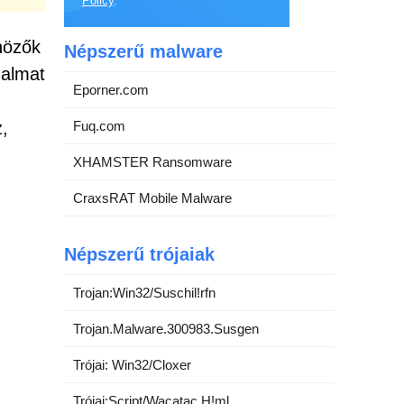
Policy
.
űnözők
Népszerű malware
zalmat
Eporner.com
,
Fuq.com
XHAMSTER Ransomware
CraxsRAT Mobile Malware
Népszerű trójaiak
Trojan:Win32/Suschil!rfn
Trojan.Malware.300983.Susgen
Trójai: Win32/Cloxer
Trójai:Script/Wacatac.H!ml