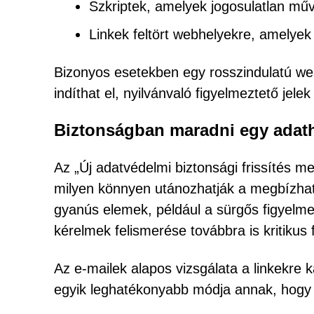
Szkriptek, amelyek jogosulatlan mű
Linkek feltört webhelyekre, amelyek
Bizonyos esetekben egy rosszindulatú we
indíthat el, nyilvánvaló figyelmeztető jelek
Biztonságban maradni egy adatha
Az „Új adatvédelmi biztonsági frissítés 
milyen könnyen utánozhatják a megbízhat
gyanús elemek, például a sürgős figyelmez
kérelmek felismerése továbbra is kritikus
Az e-mailek alapos vizsgálata a linkekre k
egyik leghatékonyabb módja annak, hogy e