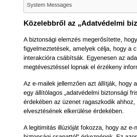
System Messages
Közelebbről az „Adatvédelmi bizt
A biztonsági elemzés megerősítette, hogy
figyelmeztetések, amelyek célja, hogy a c
interakcióra csábítsák. Egyenesen az ada
megtévesztéssel lopnak el érzékeny infor
Az e-mailek jellemzően azt állítják, hogy a
egy állítólagos „adatvédelmi biztonsági f
érdekében az üzenet ragaszkodik ahhoz, 
elvesztésének elkerülése érdekében.
A legitimitás illúzióját fokozza, hogy az 
biztonsági csapattól” érkeznének. Ez azon