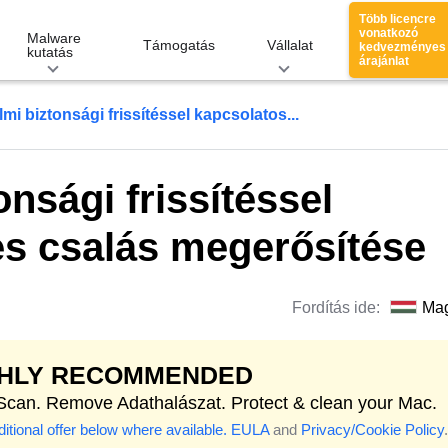
Több licencre
vonatkozó
Malware
Támogatás
Vállalat
kedvezményes
kutatás
árajánlat
mi biztonsági frissítéssel kapcsolatos...
nsági frissítéssel
es csalás megerősítése
Fordítás ide:
Ma
GHLY RECOMMENDED
 Scan. Remove Adathalászat. Protect & clean your Mac.
itional offer below where available.
EULA
and
Privacy/Cookie Policy
.