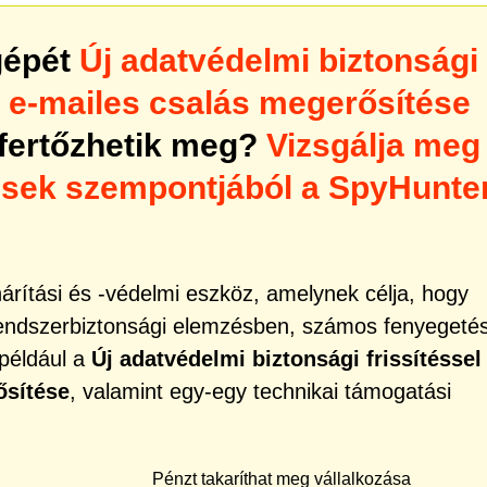
gépét
Új adatvédelmi biztonsági
s e-mailes csalás megerősítése
fertőzhetik meg?
Vizsgálja meg
ések szempontjából a SpyHunte
rítási és -védelmi eszköz, amelynek célja, hogy
rendszerbiztonsági elemzésben, számos fenyegeté
 például a
Új adatvédelmi biztonsági frissítéssel
ősítése
, valamint egy-egy technikai támogatási
Pénzt takaríthat meg vállalkozása