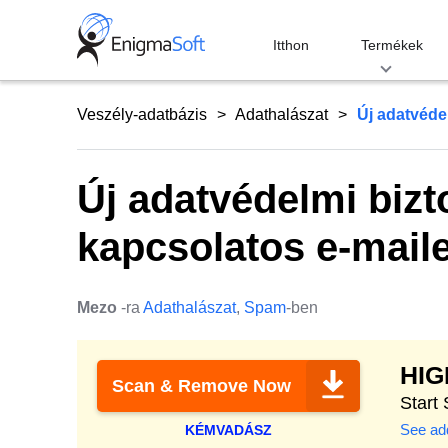
Skip
to
Itthon
Termékek
content
Veszély-adatbázis
Adathalászat
Új adatvédel
Új adatvédelmi bizto
kapcsolatos e-mail
Mezo
-ra
Adathalászat
,
Spam
-ben
HI
Scan & Remove Now
Start
See add
KÉMVADÁSZ