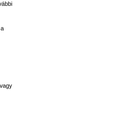
vábbi
 a
 vagy