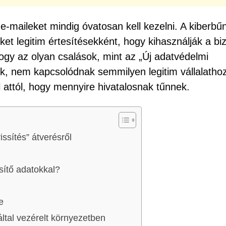
 e-maileket mindig óvatosan kell kezelni. A kiberb
et legitim értesítésekként, hogy kihasználják a bi
hogy az olyan csalások, mint az „Új adatvédelmi
ek, nem kapcsolódnak semmilyen legitim vállalathoz
 attól, hogy mennyire hivatalosnak tűnnek.
issítés” átverésről
esítő adatokkal?
e
ltal vezérelt környezetben