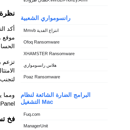
نظرة 
رانسومواري الشعبية
أكد ال
Mmvb انتزاع الفدية
موقع و
Ofoq Ransomware
الحسا
XHAMSTER Ransomware
تزعم ر
هلاس رانسومواري
الامتث
Poaz Ransomware
لتجنب 
البرامج الضارة الشائعة لنظام
ومما ي
التشغيل Mac
cPanel". ومع ذلك، فهذه مجرد هوية مزيفة تُستخدم لكس
Fuq.com
فخ تس
ManagerUnit