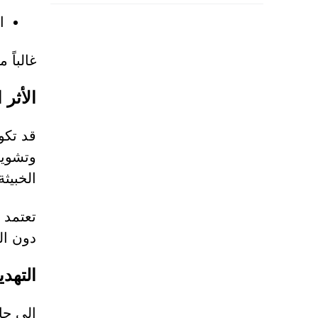
ا
غالباً
الأثر 
قد تكو
وتشويه
الخبيثة
تعتمد 
دون ال
التهدي
إلى جان