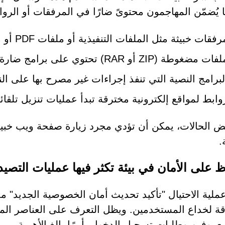
 ما يُضمّن المهاجمون محتوىً ضارًا في المرفقات أو الر
فقات خبيثة مثل الملفات التنفيذية أو ملفات PDF أو مستندات Office
فات مضغوطة (ZIP أو RAR) تحتوي على برامج ضارة
لبرامج النصية التي تنفذ إجراءات غير مصرح بها على ال
وابط لمواقع إلكترونية مخترقة تبدأ عمليات تنزيل تلقائي
 الحالات، يمكن أن تؤدي مجرد زيارة صفحة ويب خبيثة
.
 على الأمان في بيئة تكثر فيها عمليات التصيد 
عملية الاحتيال "تأكيد تحديث أمان الخصوصية الجديد" 
قة لخداع المستخدمين. ويظل التعرف على العناصر المش
معروفين وطلبات تسجيل الدخول، أمرًا بالغ الأهمية.