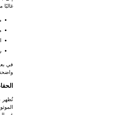
غالبًا
مر
مل
ا
ر
في بعض
واضحة
الحفاظ
تُظهر 
الموثو
غير ال