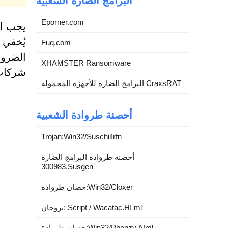
البرامج الضارة الشعبية
Eporner.com
يجب ال
يُخفي 
Fuq.com
الضرور
XHAMSTER Ransomware
شركات 
البرامج الضارة للأجهزة المحمولة CraxsRAT
أحصنة طروادة الشعبية
Trojan:Win32/Suschil!rfn
أحصنة طروادة البرامج الضارة
300983.Susgen
حصان طروادة:Win32/Cloxer
تروجان: Script / Wacatac.H! ml
حصان طروادة:Win32/Phonzy.A!ml