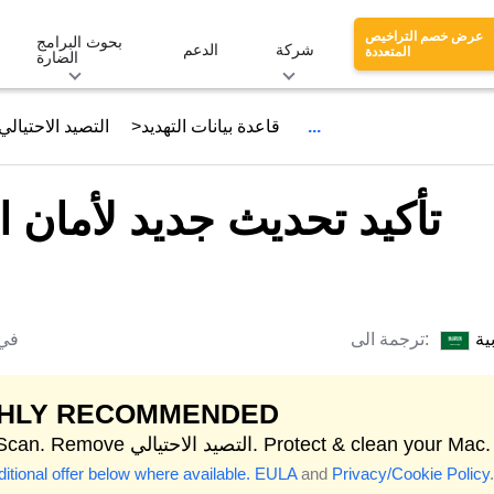
عرض خصم التراخيص
بحوث البرامج
شركة
الدعم
المتعددة
الضارة
تأكيد تحديث جديد لأمان الخصوصية - رسالة بريد إلكتروني...
قاعدة بيانات التهديد
التصيد الاحتيالي
تأكيد تحديث جديد لأمان 
ية
ترجمة الى:
في
GHLY RECOMMENDED
Start Scan. Remove التصيد الاحتيالي. Protect & clean your Mac.
itional offer below where available.
EULA
and
Privacy/Cookie Policy
.