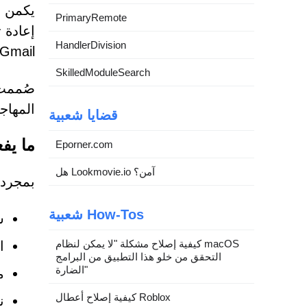
يكمن جو
PrimaryRemote
إعادة 
HandlerDivision
Gmail أو Yahoo Mail.
SkilledModuleSearch
صُممت 
المهاج
قضايا شعبية
ما يف
Eporner.com
هل Lookmovie.io آمن؟
بمجرد 
شعبية How-Tos
ش
كيفية إصلاح مشكلة "لا يمكن لنظام macOS
ا
التحقق من خلو هذا التطبيق من البرامج
الضارة"
م
كيفية إصلاح أعطال Roblox
ن