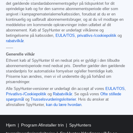
det gældende standardabonnementsgebyr på tidspunktet for dit
oprindelige køb og for den samme abonnementsperiode eller som
angivet i kampagnematerialerne/købssiden, forudsat at du er en
kontinuerlig og uafbrudt abonnementsbruger, og at du vil modtage en
meddelelse om kommende opkrævninger inden udløbet af dit
abonnement. Køb af SpyHunter er underlagt vilkårene og
betingelserne på købssiden,
EULA/TOS
,
privatlivs-/cookiepolitik
og
rabatvilkår
.
------
Generelle vilkår
Ethvert køb af SpyHunter til en nedsat pris er gyldigt i den tilbudte
abonnementsperiode med nedsat pris. Derefter gælder den gældende
standardpris for automatiske fornyelser og/eller fremtidige køb.
Priserne kan ændres, men vi vil underrette dig på forhånd om
prisændringer.
Alle SpyHunter-versioner er underlagt din accept af vores
EULA/TOS
,
Privatlivs-/Cookiepolitik
og
Rabatvilkår
. Se også vores
Ofte stillede
spørgsmål
og
Trusselsvurderingskriterier
. Hvis du ønsker at
afinstallere SpyHunter,
kan du lære hvordan
.
Hjem
Program Afinstaller trin
SpyHunters