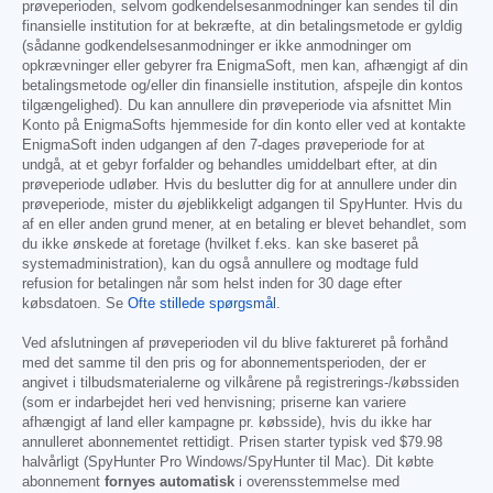
prøveperioden, selvom godkendelsesanmodninger kan sendes til din
finansielle institution for at bekræfte, at din betalingsmetode er gyldig
(sådanne godkendelsesanmodninger er ikke anmodninger om
opkrævninger eller gebyrer fra EnigmaSoft, men kan, afhængigt af din
betalingsmetode og/eller din finansielle institution, afspejle din kontos
tilgængelighed). Du kan annullere din prøveperiode via afsnittet Min
Konto på EnigmaSofts hjemmeside for din konto eller ved at kontakte
EnigmaSoft inden udgangen af den 7-dages prøveperiode for at
undgå, at et gebyr forfalder og behandles umiddelbart efter, at din
prøveperiode udløber. Hvis du beslutter dig for at annullere under din
prøveperiode, mister du øjeblikkeligt adgangen til SpyHunter. Hvis du
af en eller anden grund mener, at en betaling er blevet behandlet, som
du ikke ønskede at foretage (hvilket f.eks. kan ske baseret på
systemadministration), kan du også annullere og modtage fuld
refusion for betalingen når som helst inden for 30 dage efter
købsdatoen. Se
Ofte stillede spørgsmål
.
Ved afslutningen af prøveperioden vil du blive faktureret på forhånd
med det samme til den pris og for abonnementsperioden, der er
angivet i tilbudsmaterialerne og vilkårene på registrerings-/købssiden
(som er indarbejdet heri ved henvisning; priserne kan variere
afhængigt af land eller kampagne pr. købsside), hvis du ikke har
annulleret abonnementet rettidigt. Prisen starter typisk ved
$79.98
halvårligt (SpyHunter Pro Windows/SpyHunter til Mac). Dit købte
abonnement
fornyes automatisk
i overensstemmelse med