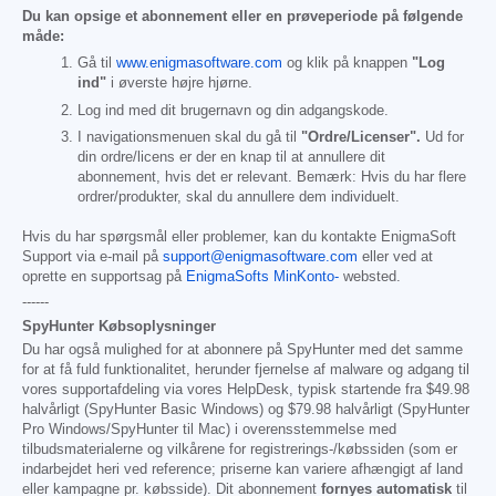
Du kan opsige et abonnement eller en prøveperiode på følgende
måde:
Gå til
www.enigmasoftware.com
og klik på knappen
"Log
ind"
i øverste højre hjørne.
Log ind med dit brugernavn og din adgangskode.
I navigationsmenuen skal du gå til
"Ordre/Licenser".
Ud for
din ordre/licens er der en knap til at annullere dit
abonnement, hvis det er relevant. Bemærk: Hvis du har flere
ordrer/produkter, skal du annullere dem individuelt.
Hvis du har spørgsmål eller problemer, kan du kontakte EnigmaSoft
Support via e-mail på
support@enigmasoftware.com
eller ved at
oprette en supportsag på
EnigmaSofts MinKonto-
websted.
------
SpyHunter Købsoplysninger
Du har også mulighed for at abonnere på SpyHunter med det samme
for at få fuld funktionalitet, herunder fjernelse af malware og adgang til
vores supportafdeling via vores HelpDesk, typisk startende fra
$49.98
halvårligt (SpyHunter Basic Windows) og
$79.98
halvårligt (SpyHunter
Pro Windows/SpyHunter til Mac) i overensstemmelse med
tilbudsmaterialerne og vilkårene for registrerings-/købssiden (som er
indarbejdet heri ved reference; priserne kan variere afhængigt af land
eller kampagne pr. købsside). Dit abonnement
fornyes automatisk
til