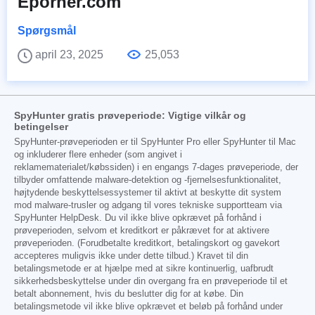
Eporner.com
Spørgsmål
april 23, 2025
25,053
SpyHunter gratis prøveperiode: Vigtige vilkår og
betingelser
SpyHunter-prøveperioden er til SpyHunter Pro eller SpyHunter til Mac
og inkluderer flere enheder (som angivet i
reklamematerialet/købssiden) i en engangs 7-dages prøveperiode, der
tilbyder omfattende malware-detektion og -fjernelsesfunktionalitet,
højtydende beskyttelsessystemer til aktivt at beskytte dit system
mod malware-trusler og adgang til vores tekniske supportteam via
SpyHunter HelpDesk. Du vil ikke blive opkrævet på forhånd i
prøveperioden, selvom et kreditkort er påkrævet for at aktivere
prøveperioden. (Forudbetalte kreditkort, betalingskort og gavekort
accepteres muligvis ikke under dette tilbud.) Kravet til din
betalingsmetode er at hjælpe med at sikre kontinuerlig, uafbrudt
sikkerhedsbeskyttelse under din overgang fra en prøveperiode til et
betalt abonnement, hvis du beslutter dig for at købe. Din
betalingsmetode vil ikke blive opkrævet et beløb på forhånd under