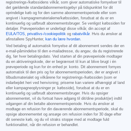
registrerings-/købssidens vilkår, som giver automatiske fornyelser til
det gældende standardabonnementsgebyr på tidspunktet for dit
oprindelige køb og for den samme abonnementsperiode eller som
angivet i kampagnematerialerne/købssiden, forudsat at du er en
kontinuerlig og uafbrudt abonnementsbruger. Se venligst købssiden for
detaljer. Prøveperioden er underlagt disse vilkår, din accept af
EULA/TOS
,
privatlivs-/cookiepolitik
og
rabatvilkår
. Hvis du ønsker at
afinstallere SpyHunter,
kan du lære hvordan
.
Ved betaling af automatisk fornyelse af dit abonnement sendes der en
e-mail-påmindelse til den e-mailadresse, du angav, da du registrerede
dig, før hver betalingsdato. Ved starten af din prøveperiode modtager
du en aktiveringskode, der er begrænset til kun at blive brugt i én
prøveperiode og kun for én enhed pr. konto. Dit abonnement fornyes
automatisk til den pris og for abonnementsperioden, der er angivet i
tilbudsmaterialet og vilkårene for registrerings-/købssiden (som er
indarbejdet heri ved henvisning; priserne kan variere afhængigt af land
eller kampagneoplysninger pr. købsside), forudsat at du er en
kontinuerlig og uafbrudt abonnementsbruger. Hvis du opsiger
abonnementet, vil du fortsat have adgang til dit/dine produkt(er) indtil
udgangen af din betalte abonnementsperiode. Hvis du ønsker at
modtage en refusion for din daværende abonnementsperiode, skal du
opsige abonnementet og ansøge om refusion inden for 30 dage efter
dit seneste køb, og du vil straks stoppe med at modtage fuld
funktionalitet, når din refusion er behandlet.